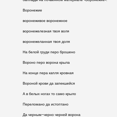
Воронежие
воронеживое воронежное
воронежелезная твоя воля
воронежеланная твоя доля
На бел
о
й груди перо брошено
Вороно перо ворон
а
крыла
На конце пера капля кровная
Вороной крови да запекшейся
А в бел
ы
х ногах то само крыло
Переломано да истоптано
Да черным-черно черней ворона