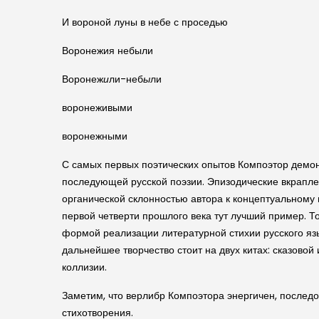
И вороной луны в небе с проседью
Воронежия небыли
Воронеж
и
ли-неб
ы
ли
воронеживыми
воронежными
С самых первых поэтических опытов Компоэтор демонс
последующей русской поэзии. Эпизодические вкраплен
органической склонностью автора к концептуальному 
первой четверти прошлого века тут лучший пример. Т
формой реализации литературной стихии русского яз
дальнейшее творчество стоит на двух китах: сказов
коллизии.
Заметим, что верлибр Компоэтора энергичен, последо
стихотворения.