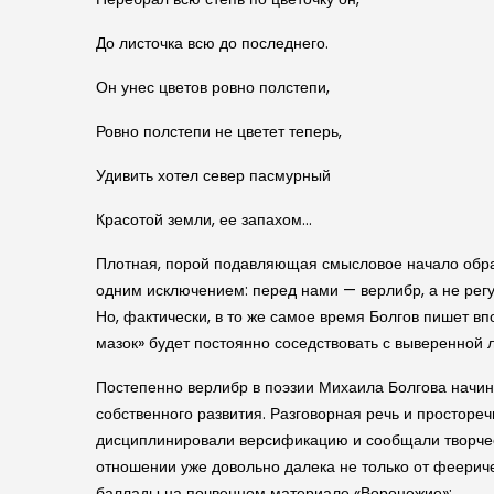
До листочка всю до последнего.
Он унес цветов ровно полстепи,
Ровно полстепи не цветет теперь,
Удивить хотел север пасмурный
Красотой земли, ее запахом…
Плотная, порой подавляющая смысловое начало образ
одним исключением: перед нами — верлибр, а не рег
Но, фактически, в то же самое время Болгов пишет в
мазок» будет постоянно соседствовать с выверенной 
Постепенно верлибр в поэзии Михаила Болгова начин
собственного развития. Разговорная речь и просторе
дисциплинировали версификацию и сообщали творческ
отношении уже довольно далека не только от феериче
баллады на почвенном материале «Воронежие»: