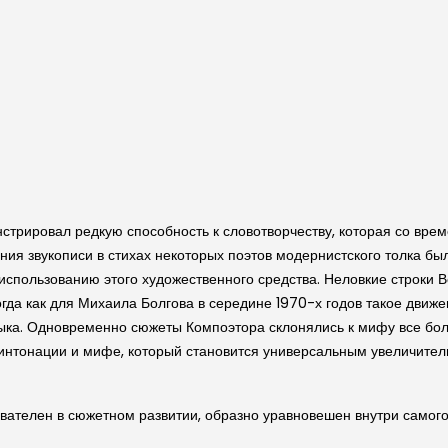
трировал редкую способность к словотворчеству, которая со врем
ия звукописи в стихах некоторых поэтов модернистского толка бы
использованию этого художественного средства. Неловкие строки В
огда как для Михаила Болгова в середине 1970-х годов такое движ
ыка. Одновременно сюжеты Компоэтора склонялись к мифу все боле
ой интонации и мифе, который становится универсальным увеличит
вателен в сюжетном развитии, образно уравновешен внутри самого