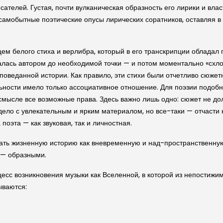
телей. Густая, почти вулканическая образность его лирики и вла
амобытные поэтические опусы лирических соратников, оставляя в 
ем белого стиха и верлибра, который в его транскрипции обладал
валась автором до необходимой точки — и потом моментально «схл
поведанной истории. Как правило, эти стихи были отчетливо сюже
ьности имело только ассоциативное отношение. Для поэзии подобн
смысле все возможные права. Здесь важно лишь одно: сюжет не до
ело с увлекательным и ярким материалом, но все-таки — отчасти 
оэта — как звуковая, так и личностная.
ть жизненную историю как вневременную и над-пространственную, 
 — образными.
есс возникновения музыки как Вселенной, в которой из непостижи
ываются: