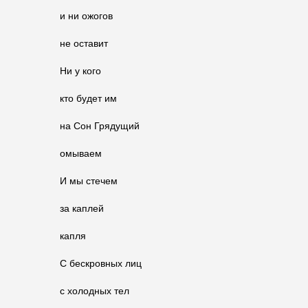
и ни ожогов
не оставит
Ни у кого
кто будет им
на Сон Грядущий
омываем
И мы стечем
за каплей
капля
С бескровных лиц
с холодных тел