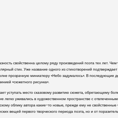
ность свойственна целому ряду произведений поэта тех лет. Чем-
улярный стих. Уже название одного из стихотворений подтверждае
полне прозрачную миниатюру «Небо задумалось». В последующие де
линией «сюжетного рисунка».
ает уступать место сказовому развитию сюжета, обретающему бол
чие легко уживались в художественном пространстве с отвлеченны
ому облику автора какие-то новые, прежде ему не свойственные 
ских вещей первого творческого периода поэта, но и от поразител