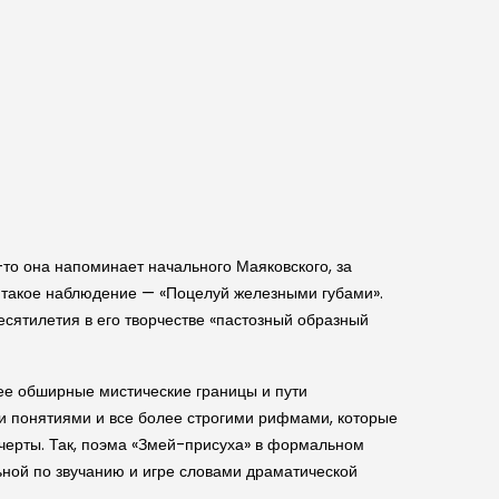
то она напоминает начального Маяковского, за
т такое наблюдение — «Поцелуй железными губами».
сятилетия в его творчестве «пастозный образный
ее обширные мистические границы и пути
ми понятиями и все более строгими рифмами, которые
черты. Так, поэма «Змей-присуха» в формальном
ьной по звучанию и игре словами драматической