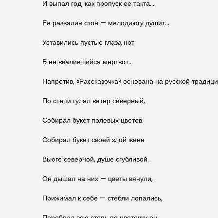
И выпал год, как пропуск ее такта…
Ее развалин стон — мелодиюгу душит…
Уставились пустые глаза нот
В ее ввалившийся мертвот…
Напротив, «Рассказочка» основана на русской традици
По степи гулял ветер северный,
Собирал букет полевых цветов.
Собирал букет своей злой жене
Вьюге северной, душе сгубливой.
Он дышал на них — цветы вянули,
Прижимал к себе — стебли лопались,
Перебрал всю степь по цветочку он,