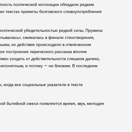
стность поэтической интонации обладали редким
их текстах приметы болговского словоупотребления
 поэтической убедительностью редкой силы. Пружина
опывалась», сжималась в финале стихотворения,
тными, их действие происходило в отвлеченном
ое построение лирического рассказа вполне
лжен уходить от действительности слишком далеко,
непонятным, и потому — не близким. В последнем
когда все социальные указатели в тексте
мой бытийной смеси появляется время, звук, мелодия