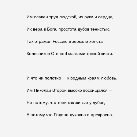
Им славен труд людской, их руки и сердца,
Их вера в Бога, простота дубов тенистых.
Так отражал Россию в зеркале холста
Колесников Степан1 мазками тонкой кисти.
И что ни полотно — к родным краям любовь.
Им Николай Второй высоко восхищался —
Не потому, что тени как живые у дубов,
А потому что Родина духовна и прекрасна.