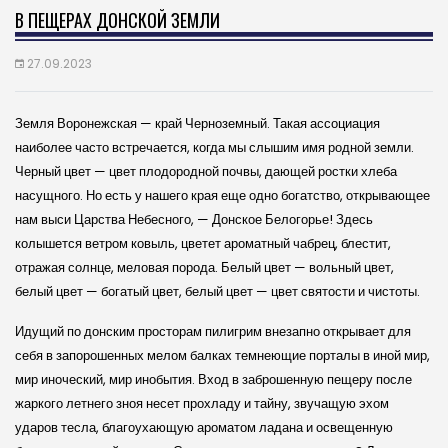
В ПЕЩЕРАХ ДОНСКОЙ ЗЕМЛИ
27.09.2023
Земля Воронежская — край Черноземный. Такая ассоциация
наиболее часто встречается, когда мы слышим имя родной земли.
Черный цвет — цвет плодородной почвы, дающей ростки хлеба
насущного. Но есть у нашего края еще одно богатство, открывающее
нам выси Царства Небесного, — Донское Белогорье! Здесь
колышется ветром ковыль, цветет ароматный чабрец, блестит,
отражая солнце, меловая порода. Белый цвет — вольный цвет,
белый цвет — богатый цвет, белый цвет — цвет святости и чистоты.
Идущий по донским просторам пилигрим внезапно открывает для
себя в запорошенных мелом балках темнеющие порталы в иной мир,
мир иноческий, мир инобытия. Вход в заброшенную пещеру после
жаркого летнего зноя несет прохладу и тайну, звучащую эхом
ударов тесла, благоухающую ароматом ладана и освещенную