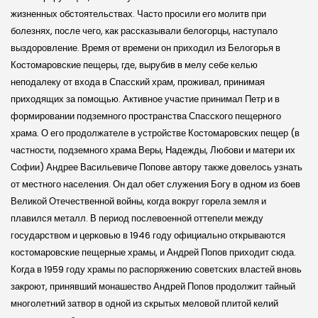
жизненных обстоятельствах. Часто просили его молитв при
болезнях, после чего, как рассказывали белогорцы, наступало
выздоровление. Время от времени он приходил из Белогорья в
Костомаровские пещеры, где, вырубив в мелу себе келью
неподалеку от входа в Спасский храм, проживал, принимая
приходящих за помощью. Активное участие принимал Петр и в
формировании подземного пространства Спасского пещерного
храма. О его продолжателе в устройстве Костомаровских пещер (в
частности, подземного храма Веры, Надежды, Любови и матери их
Софии) Андрее Васильевиче Попове автору также довелось узнать
от местного населения. Он дал обет служения Богу в одном из боев
Великой Отечественной войны, когда вокруг горела земля и
плавился металл. В период послевоенной оттепели между
государством и церковью в 1946 году официально открываются
костомаровские пещерные храмы, и Андрей Попов приходит сюда.
Когда в 1959 году храмы по распоряжению советских властей вновь
закроют, принявший монашество Андрей Попов продолжит тайный
многолетний затвор в одной из скрытых меловой плитой келий