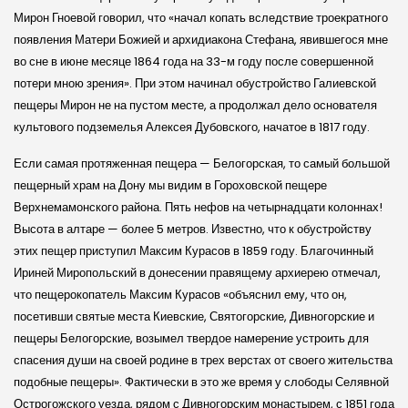
Мирон Гноевой говорил, что «начал копать вследствие троекратного
появления Матери Божией и архидиакона Стефана, явившегося мне
во сне в июне месяце 1864 года на 33-м году после совершенной
потери мною зрения». При этом начинал обустройство Галиевской
пещеры Мирон не на пустом месте, а продолжал дело основателя
культового подземелья Алексея Дубовского, начатое в 1817 году.
Если самая протяженная пещера — Белогорская, то самый большой
пещерный храм на Дону мы видим в Гороховской пещере
Верхнемамонского района. Пять нефов на четырнадцати колоннах!
Высота в алтаре — более 5 метров. Известно, что к обустройству
этих пещер приступил Максим Курасов в 1859 году. Благочинный
Ириней Миропольский в донесении правящему архиерею отмечал,
что пещерокопатель Максим Курасов «объ­яснил ему, что он,
посетивши святые места Киевские, Святогорские, Дивногорские и
пещеры Белогорские, возымел твердое намерение устроить для
спасения души на своей родине в трех верстах от своего жительства
подобные пещеры». Фактически в это же время у слободы Селявной
Острогожского уезда, рядом с Дивногорским монастырем, с 1851 года