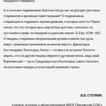
пещерного лабиринта…
А о скольких подвижниках благочестия до нас не доходят рассказы
старожилов и архивные повествования? О подвижниках,
старающихся подражать мужам древним, о которых апостол Павел
писал, что «те, которых весь мир не был достоин, скитались по
пустыням и горам, по пещерам и ущельям земли» (к Евр. 11/38–39).
А пещеры, созданные натруженными руками и крепостью духа,
живут, привлекая паломников за многие версты. Дивногорье,
Костомарово, Белогорье, Калач — готовы к их встрече! Хочется
верить, что и в другие пещеры вернется духовная жизнь, ведь край
Воронежский — часть Среднерусского Белогорья, самого богатого
на культовые пещеры уголка нашей огромной страны.
В.В. СТЕПКИН
,
учитель истории и обществознания МБОУ Павловская СОШ с