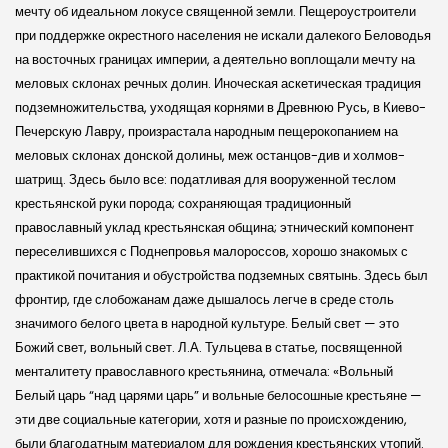
мечту об идеальном локусе священной земли. Пещероустроители
при поддержке окрестного населения не искали далекого Беловодья
на восточных границах империи, а деятельно воплощали мечту на
меловых склонах речных долин. Иноческая аскетическая традиция
подземножительства, уходящая корнями в Древнюю Русь, в Киево-
Печер­скую Лавру, произрастала народным пещерокопанием на
меловых склонах дон­ской долины, меж останцов-див и холмов-
шатрищ. Здесь было все: податливая для вооруженной теслом
крестьянской руки порода; сохраняющая традиционный
православный уклад крестьянская община; этнический компонент
переселившихся с Поднепровья малороссов, хорошо знакомых с
практикой почитания и обустройства подземных святынь. Здесь был
фронтир, где слобожанам даже дышалось легче в среде столь
значимого белого цвета в народной культуре. Белый свет — это
Божий свет, вольный свет. Л.А. Тульцева в статье, посвященной
менталитету православного крестьянина, отмечала: «Вольный
Белый царь “над царями царь” и вольные белосошные крестьяне —
эти две социальные категории, хотя и разные по происхождению,
были благодатным материалом для рождения крестьянских утопий.