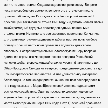
могли, но и построили! Создали шедевр вопреки всему. Вопреки
нехватке свободного времени, вопреки отсутствию сил после
долгого рабочего дня. Исследователь Белогорской пещеры Н.
Креховецкий так писал об этом в 1878 го­ду: «И думать нельзя, чтобы
такой громадный труд был произведен одними пещерными
отшельниками. Им помогало все окрестное население. Кончились
для селянина-труженика дневные заботы, настает ночь, он берет
лопату и спешит часть ночи провести в подвигах для своего
спасения». Построили труженики Белогорскую пещеру вопреки
давлению огромного бюрократического аппарата Российской
империи, дойдя в своих ходатайствах от уровня благочинного до
Обер-Прокурора Синода, от уездного предводителя дворянства до
Его Императорского Величества. И, что удивительно, император
Александр I не только одобрил их начинания, но и распорядился в
1818 году оказывать Марии Щерстюковой и ее последователям
всяческое содействие. Один из последних дореволюционных
игуменов Белогорского Воскресенского монастыря, созданного на
месте Белогорских пещер в 1882 году, Петр (Васильев) сравнивал