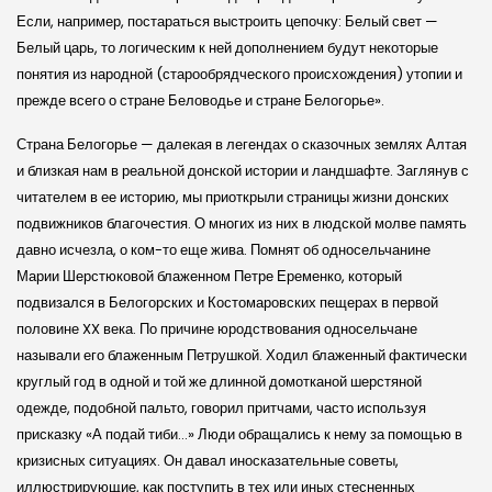
Если, например, постараться выстроить цепочку: Белый свет —
Белый царь, то логическим к ней дополнением будут некоторые
понятия из народной (старообрядческого происхождения) утопии и
прежде всего о стране Беловодье и стране Белогорье».
Страна Белогорье — далекая в легендах о сказочных землях Алтая
и близкая нам в реальной донской истории и ландшафте. Заглянув с
читателем в ее историю, мы приоткрыли страницы жизни донских
подвижников благочестия. О многих из них в людской молве память
давно исчезла, о ком-то еще жива. Помнят об односельчанине
Марии Шерстюковой блаженном Петре Еременко, который
подвизался в Белогорских и Костомаровских пещерах в первой
половине XX века. По причине юродствования односельчане
называли его блаженным Петрушкой. Ходил блаженный фактически
круглый год в одной и той же длинной домотканой шерстяной
одежде, подобной пальто, говорил притчами, часто используя
присказку «А подай тиби…» Люди обращались к нему за помощью в
кризисных ситуациях. Он давал иносказательные советы,
иллюстрирующие, как поступить в тех или иных стесненных