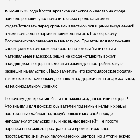
15 июня 1908 года Костомаровское сельское общество на сходе
приняло решение уполномочить своих представителей
ходатайствовать перед органами власти об освящении вырубленной
в меловом склоне церкви и причислении ее к Белогорскому
Воскресенского пещерному монастырю. При этом для достижения
своей цели костомаровские крестьяне готовы были нести и
материальные издержки, решив на сходе «отмерить вокруг
находящихся пещер пять десятин земли для постройки, какую
разрешит начальство». Надо заметить, что костомаровские ходатаи
так же, как и калачеевские, не нашли поддержки ни на епархиальном,
ни на синодальном уровнях.
Но почему для крестьян были так важны созданные ими пещеры?
Что значили для донских обывателей подземные кельи и храмы,
протяженные лабиринты, вырубленные в меловой породе
неподалеку от сельских изб и наземных церквей? Не просто
перенесенное сквозь пространство и время сакральное
пространство значимых паломнических центров, но и утопическую