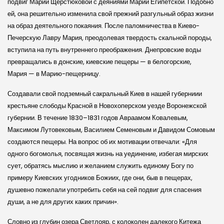
подвиг Марии Щерстюковой с деяниями Марии Египетской. Подобно
ей, она решительно изменила свой прежний разгульный образ жизни
на образ деятельного покаяния. После паломничества в Киево-
Печерскую Лавру Мария, преодолевая твердость скальной породы,
вступила на путь внутреннего преображения. Днепровские воды
превращались в донские, киевские пещеры — в белогорские,
Мария — в Марию-пещерницу.
Создавали свой подземный сакральный Киев в нашей губерниии
крестьяне слободы Красной в Новохоперском уезде Воронежской
губернии. В течение 1830–1831 годов Авраамом Ковалевым,
Максимом Лутовековым, Василием Семеновым и Давидом Сомовым
создаются пещеры. На вопрос об их мотивации отвечали: «Для
одного богомолья, посвящая жизнь на уединение, избегая мирских
сует, обратясь мыслию и желанием служить единому Богу по
примеру Киевских угодников Божиих, где они, быв в пещерах,
душевно пожелали употребить себя на сей подвиг для спасения
души, а не для других каких причин».
Словно из глубин озера Светлояр, с колоколен далекого Китежа