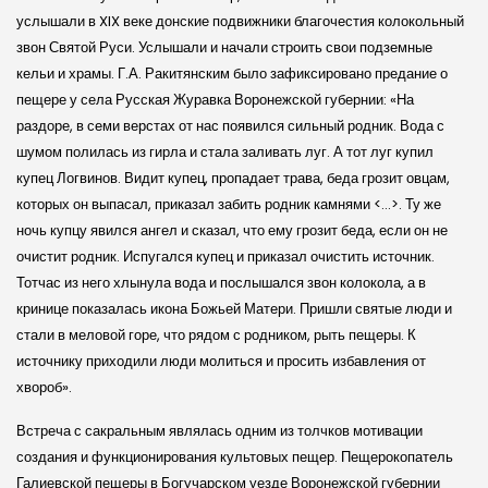
услышали в XIX веке донские подвижники благочестия колокольный
звон Святой Ру­си. Услышали и начали строить свои подземные
кельи и храмы. Г.А. Ра­китянским было зафиксировано предание о
пещере у села Русская Журавка Воронежской губернии: «На
раздоре, в семи верстах от нас появился сильный родник. Вода с
шумом полилась из гирла и стала заливать луг. А тот луг купил
купец Логвинов. Видит купец, пропадает трава, беда грозит овцам,
которых он выпасал, приказал забить родник камнями <…>. Ту же
ночь купцу явился ангел и сказал, что ему грозит беда, если он не
очистит родник. Испугался купец и приказал очистить источник.
Тотчас из него хлынула вода и послышался звон колокола, а в
кринице показалась икона Божьей Матери. Пришли святые люди и
стали в меловой горе, что рядом с родником, рыть пещеры. К
источнику приходили люди молиться и просить избавления от
хвороб».
Встреча с сакральным являлась одним из толчков мотивации
создания и функционирования культовых пещер. Пещерокопатель
Галиевской пещеры в Богучарском уезде Воронежской губернии