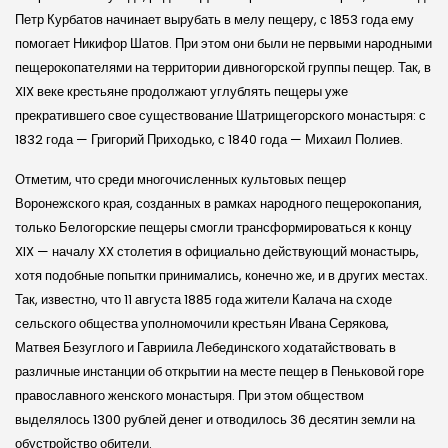
Петр Курбатов начинает вырубать в мелу пещеру, с 1853 года ему
помогает Никифор Шатов. При этом они были не первыми народными
пещерокопателями на территории дивногорской группы пещер. Так, в
XIX веке крестьяне продолжают углублять пещеры уже
прекратившего свое существование Шатрищегорского монастыря: с
1832 года — Григорий Приходько, с 1840 года — Михаил Полиев.
Отметим, что среди многочисленных культовых пещер
Воронежского края, созданных в рамках народного пещерокопания,
только Белогорские пещеры смогли трансформироваться к концу
XIX — началу XX столетия в официально действующий монастырь,
хотя подобные попытки принимались, конечно же, и в других местах.
Так, известно, что 11 августа 1885 года жители Калача на сходе
сельского общества уполномочили крестьян Ивана Серякова,
Матвея Безуглого и Гавриила Лебединского ходатайствовать в
различные инстанции об открытии на месте пещер в Пеньковой горе
православного женского монастыря. При этом обществом
выделялось 1300 рублей денег и отводилось 36 десятин земли на
обустройство обители.