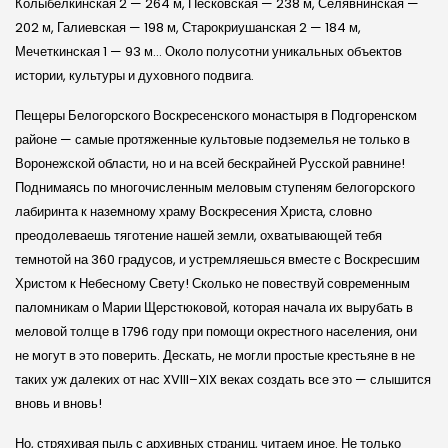
Колыбелкинская 2 — 264 м, Песковская — 238 м, Селявнинская —
202 м, Галиевская — 198 м, Старокриушанская 2 — 184 м,
Мечеткинская 1 — 93 м… Около полусотни уникальных объектов
истории, культуры и духовного подвига.
Пещеры Белогорского Воскресенского монастыря в Подгоренском
районе — самые протяженные культовые подземелья не только в
Воронежской области, но и на всей бескрайней Русской равнине!
Поднимаясь по многочисленным меловым ступеням белогорского
лабиринта к наземному храму Воскресения Христа, словно
преодолеваешь тяготение нашей земли, охватывающей тебя
темнотой на 360 гра­дусов, и устремляешься вместе с Воскресшим
Христом к Небесному Свету! Сколько не повествуй современным
паломникам о Марии Щерстюковой, которая начала их вырубать в
меловой толще в 1796 году при помощи окрестного населения, они
не могут в это поверить. Дескать, не могли простые крестьяне в не
таких уж далеких от нас XVIII–XIX веках создать все это — слышится
вновь и вновь!
Но, стряхивая пыль с архивных страниц, читаем иное. Не только