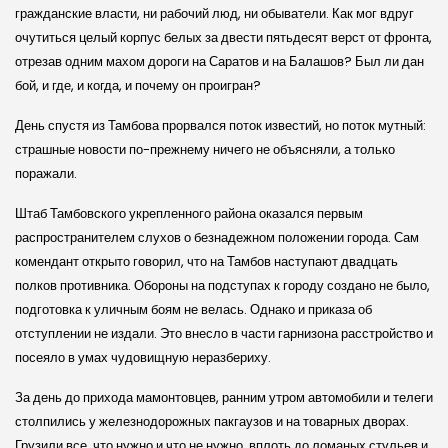
гражданские власти, ни рабочий люд, ни обыватели. Как мог вдруг
очутиться целый корпус белых за двести пятьдесят верст от фронта,
отрезав одним махом дороги на Саратов и на Балашов? Был ли дан
бой, и где, и когда, и почему он проигран?
День спустя из Тамбова прорвался поток известий, но поток мутный:
страшные новости по-прежнему ничего не объясняли, а только
поражали.
Штаб Тамбовского укрепленного района оказался первым
распространителем слухов о безнадежном положении города. Сам
комендант открыто говорил, что на Тамбов наступают двадцать
полков противника. Обороны на подступах к городу создано не было,
подготовка к уличным боям не велась. Однако и приказа об
отступлении не издали. Это внесло в части гарнизона расстройство и
посеяло в умах чудовищную неразбериху.
За день до прихода мамонтовцев, ранним утром автомобили и телеги
столпились у железнодорожных пакгаузов и на товарных дворах.
Грузили все, что нужно и что не нужно, вплоть до ломаных стульев и