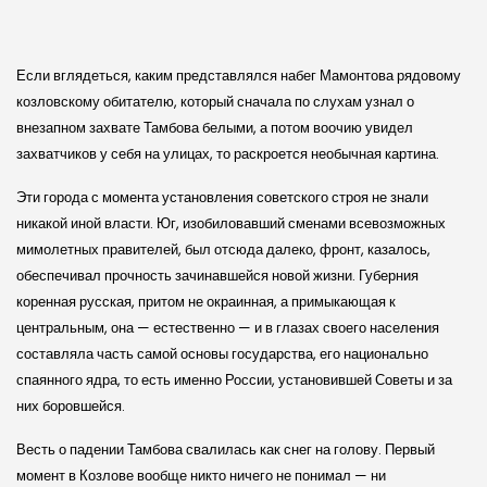
Если вглядеться, каким представлялся набег Мамонтова рядовому
козловскому обитателю, который сначала по слухам узнал о
внезапном захвате Тамбова белыми, а потом воочию увидел
захватчиков у себя на улицах, то раскроется необычная картина.
Эти города с момента установления советского строя не знали
никакой иной власти. Юг, изобиловавший сменами всевозможных
мимолетных правителей, был отсюда далеко, фронт, казалось,
обеспечивал прочность зачинавшейся новой жизни. Губерния
коренная русская, притом не окраинная, а примыкающая к
центральным, она — естественно — и в глазах своего населения
составляла часть самой основы государства, его национально
спаянного ядра, то есть именно России, установившей Советы и за
них боровшейся.
Весть о падении Тамбова свалилась как снег на голову. Первый
момент в Козлове вообще никто ничего не понимал — ни