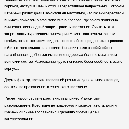
корпуса, наступившее быстро и возраставшее непрестанно. Погромы
и грабежи разнуздали мамонтовцев настолько, что казаки перестали
внимать приказам Мамонтова уже в Козлове, где за его подписью
был издан бесплодный запрет грабить население. Считать этот
запрет лишь выражением лицемерия Мамонтова нельзя: он сам
грабил, но в то же время видел, что его войско предпочитает рвению
в боях старательность в поживе. Дивизии гнали с собой обозы
награбленного добра, занимавшие на дорогах больше места, чем
воинский состав. Разложение круто понизило боеспособность всего
корпуса.
Другой фактор, препятствовавший развитию успеха мамонтовцев,
состоял во враждебности советского населения.
Расчет на сочувствие крестьянства принес Мамонтову
разочарование. Крестьяне не поддержали казаков, а истязания и
грабежи сильнее восстановили деревню против целей
контрреволюции.