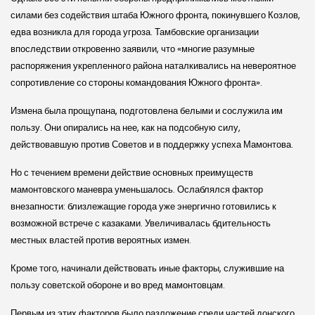
силами без содействия штаба Южного фронта, покинувшего Козлов,
едва возникла для города угроза. Тамбовские организации
впоследствии откровенно заявили, что «многие разумные
распоряжения укрепленного района наталкивались на невероятное
сопротивление со стороны командования Южного фронта».
Измена была прощупана, подготовлена белыми и сослужила им
пользу. Они опирались на нее, как на подсобную силу,
действовавшую против Советов и в поддержку успеха Мамонтова.
Но с течением времени действие основных преимуществ
мамонтовского маневра уменьшалось. Ослаблялся фактор
внезапности: близлежащие города уже энергично готовились к
возможной встрече с казаками. Увеличивалась бдительность
местных властей против вероятных измен.
Кроме того, начинали действовать иные факторы, служившие на
пользу советской обороне и во вред мамонтовцам.
Первым из этих факторов было разложение среди частей донского