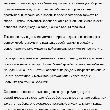
течением которого должна была улучшиться организация обороны
против налетчиков, и массовость рабочих сил примосковных
промышленных районов, с красным арсеналом пролетариата во
главе — Тулой. Мамонтов заранее знал о ближайшей неизбежности
поворота назад к югу, на соединение с белым фронтом.
Тем более ему надо было демонстрировать движение на север, к
центру, чтобы затруднить разгадку своей тактики и ослабить
сопротивление там, куда он в действительности метил проникнуть.
Свое демонстративное движение к северо-западу он быстро сменил
поворотом на юго-запад. После Раненбурга был совершен набег на
Лебедянь и на Елец. Затем направление рейда было резко изменено
на юго-восточное, и мамонтовцы покатились через Задонск
большим трактом на Воронеж.
Сопротивление советских городов на пути рейда донцов не
ослаблялось, а возрастало. Самое беспомощное в начале рейда, при
захвате Тамбова, оно оказалось настолько внушительным к концу,
что мамонтовцы уже не могли полностью овладеть Воронежем,