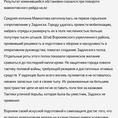
Результат изменившейся обстановки сказался при повороте
мамонтовского рейда на юг.
Средняя колонна Мамонтова натолкнулась на первое серьезное
сопротивление у Задонска. Городу удалось провести мобилизацию,
набрать отряды и развернуть их в полк численностью больше
полутора тысяч штыков. Штаб Воронежского укрепленного района,
проявивший решимость в подготовке к обороне и находчивость в
оперативном руководстве, помогал созданию Задонского полка.
Отдельные роты этого полка показали героическое желание
сражаться до последней капли крови. Но защитники города повели
тактику полевой войны, требующей резервов и достаточных огневых
средств. У задонцев было всего восемь пулеметов и не оставалось
никаких запасных сил в своем тылу. Их разжиженные на большем
пространстве цепи не могли не оставить поле боя за казаками.
Тактики уличной борьбы, которая была бы уместнее, Задонск не
применил.
Воронеж своей искусной подготовкой к самозащите достиг того, что
встретил мамонтовцев морально и качественно превосходящими