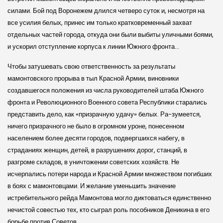
силами. Бой под Воронежем длился четверо суток и, несмотря на
все усилия белых, принес им только кратковременный захват
отдельных частей города, откуда они были выбиты уличными боями,
и ускорил отступление корпуса к линии Южного фронта…
Чтобы затушевать свою ответственность за результаты
мамонтовского прорыва в тыл Красной Армии, виновники
создавшегося положения из числа руководителей штаба Южного
фронта и Революционного Военного совета Республики старались
представить дело, как «призрачную удачу» белых. Ра-зумеется,
ничего призрачного не было в огромном уроне, понесенном
населением более десяти городов, подвергшихся набегу, в
страданиях женщин, детей, в разрушениях дорог, станций, в
разгроме складов, в уничтожении советских хозяйств. Не
исчерпались потери народа и Красной Армии множеством погибших
в боях с мамонтовцами. И желание уменьшить значение
истребительного рейда Мамонтова могло диктоваться единственно
нечистой совестью тех, кто сыграл роль пособников Деникина в его
борьбе против Советов.