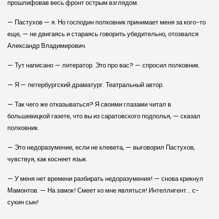
прошлифовав весь фронт острым взглядом.
— Пастухов — я. Но господин полковник принимает меня за кого-то
еще, — не двигаясь и стараясь говорить убедительно, отозвался
Александр Владимирович.
— Тут написано — литератор. Это про вас? — спросил полковник.
— Я — петербургский драматург. Театральный автор.
— Так чего же отказываться? Я своими глазами читал в
большевицкой газете, что вы из саратовского подполья, — сказал
полковник.
— Это недоразумение, если не клевета, — выговорил Пастухов,
чувствуя, как коснеет язык.
— У меня нет времени разбирать недоразумения! — снова крикнул
Мамонтов. — На замок! Смеет ко мне являться! Интеллигент… с-
сукин сын!