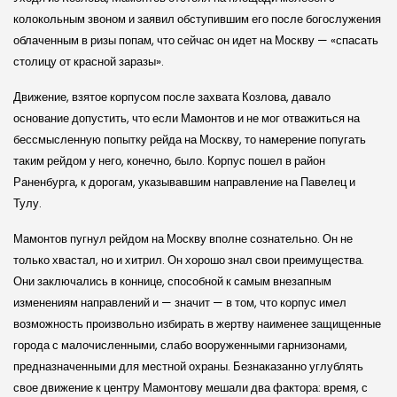
колокольным звоном и заявил обступившим его после богослужения
облаченным в ризы попам, что сейчас он идет на Москву — «спасать
столицу от красной заразы».
Движение, взятое корпусом после захвата Козлова, давало
основание допустить, что если Мамонтов и не мог отважиться на
бессмысленную попытку рейда на Москву, то намерение попугать
таким рейдом у него, конечно, было. Корпус пошел в район
Раненбурга, к дорогам, указывавшим направление на Павелец и
Тулу.
Мамонтов пугнул рейдом на Москву вполне сознательно. Он не
только хвастал, но и хитрил. Он хорошо знал свои преимущества.
Они заключались в коннице, способной к самым внезапным
изменениям направлений и — значит — в том, что корпус имел
возможность произвольно избирать в жертву наименее защищенные
города с малочисленными, слабо вооруженными гарнизонами,
предназначенными для местной охраны. Безнаказанно углублять
свое движение к центру Мамонтову мешали два фактора: время, с