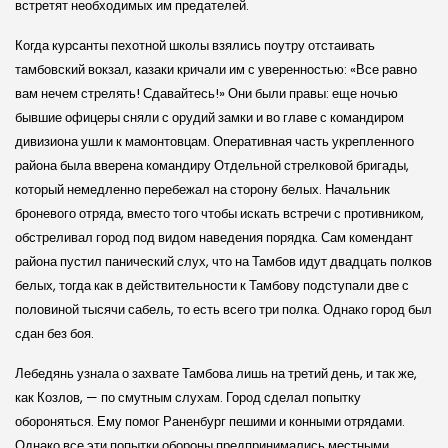
встретят необходимых им предателей.
Когда курсанты пехотной школы взялись поутру отстаивать
тамбовский вокзал, казаки кричали им с уверенностью: «Все равно
вам нечем стрелять! Сдавайтесь!» Они были правы: еще ночью
бывшие офицеры сняли с орудий замки и во главе с командиром
дивизиона ушли к мамонтовцам. Оперативная часть укрепленного
района была вверена командиру Отдельной стрелковой бригады,
который немедленно перебежал на сторону белых. Начальник
броневого отряда, вместо того чтобы искать встречи с противником,
обстреливал город под видом наведения порядка. Сам комендант
района пустил панический слух, что на Тамбов идут двадцать полков
белых, тогда как в действительности к Тамбову подступали две с
половиной тысячи сабель, то есть всего три полка. Однако город был
сдан без боя.
Лебедянь узнала о захвате Тамбова лишь на третий день, и так же,
как Козлов, — по смутным слухам. Город сделал попытку
обороняться. Ему помог Раненбург пешими и конными отрядами.
Однако все эти попытки обороны предпринимались местными