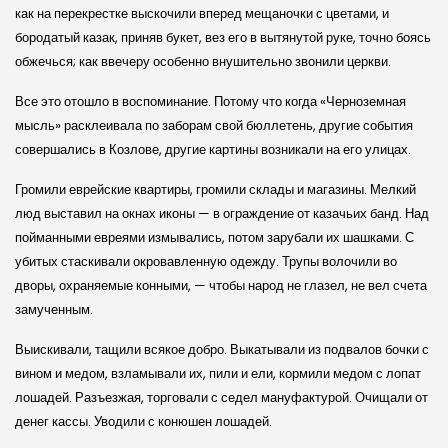
как на перекрестке выскочили вперед мещаночки с цветами, и
бородатый казак, приняв букет, вез его в вытянутой руке, точно боясь
обжечься; как ввечеру особенно внушительно звонили церкви.
Все это отошло в воспоминание. Потому что когда «Черноземная
мысль» расклеивала по заборам свой бюллетень, другие события
совершались в Козлове, другие картины возникали на его улицах.
Громили еврейские квартиры, громили склады и магазины. Мелкий
люд выставил на окнах иконы — в ограждение от казачьих банд. Над
пойманными евреями измывались, потом зарубали их шашками. С
убитых стаскивали окровавленную одежду. Трупы волочили во
дворы, охраняемые конными, — чтобы народ не глазел, не вел счета
замученным.
Выискивали, тащили всякое добро. Выкатывали из подвалов бочки с
вином и медом, взламывали их, пили и ели, кормили медом с лопат
лошадей. Разъезжая, торговали с седел мануфактурой. Очищали от
денег кассы. Уводили с конюшен лошадей.