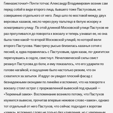
Гимназисточки!» Почти тотчас Александр Владимирович возник сам
перед собой в виде второго лица, бывшего тоже Пастуховым, но
совершенно отдельного от него. Лицо шло по мостовой между двух
верховых казаков, несло через руку пальтецо в белую искорку и
осматривало улицу. По этой длинной Московской улице Пастухов не
раз прогуливался до поворота к вокзалу и теперь узнавал ее, но она
была тоже какой-то второй Московской улицей, по которой вели
второго Пастухова. Навстречу рысью близилась казачья сотня с
песней, и, едва поравнялась с Пастуховым, один казак, по-джигитски
перегнувшись в седле, свистнул. Нечеловеческой силы свист
резанул Пастухова до боли, и ему показалось, что его ударили по
голове нагайкой, и ощущение было настолько резким, что он
схватился за затылок. И вдруг он увидел плоский фасад с
безнадежными оконцами по линейке и вспомнил, что на повороте к
вокзалу стоял острог с проржавленной вывеской под крышей —
«Тюремный замок». Воспоминание возникло потому, что Пастухов
изумился вывеске, прочитав впервые неживое слово «замок», однако
тот отдельный от него Пастухов, что сейчас подходил к воротам
«замка», вспомнил слово не только без удивления, но с уверенным