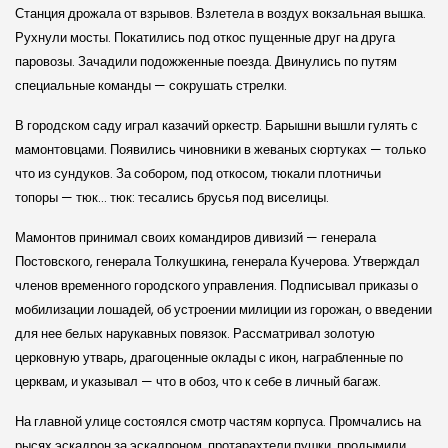
Станция дрожала от взрывов. Взлетела в воздух вокзальная вышка.
Рухнули мосты. Покатились под откос пущенные друг на друга
паровозы. Зачадили подожженные поезда. Двинулись по путям
специальные команды — сокрушать стрелки.
В городском саду играл казачий оркестр. Барышни вышли гулять с
мамонтовцами. Появились чиновники в жеваных сюртуках — только
что из сундуков. За собором, под откосом, тюкали плотничьи
топоры — тюк… тюк: тесались брусья под виселицы.
Мамонтов принимал своих командиров дивизий — генерала
Постовского, генерала Толкушкина, генерала Кучерова. Утверждал
членов временного городского управления. Подписывал приказы о
мобилизации лошадей, об устроении милиции из горожан, о введении
для нее белых нарукавных повязок. Рассматривал золотую
церковную утварь, драгоценные оклады с икон, награбленные по
церквам, и указывал — что в обоз, что к себе в личный багаж.
На главной улице состоялся смотр частям корпуса. Промчались на
рысях эскадрон за эскадроном, протарахтели пушки, продымили