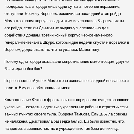
продержались в городе лишь одни сутки и, потерпев поражение,
отступили. Боями у Воронежа закончился последний этап рейда.
Мамонтов повел корпус назад, и этим исчерпались бы результаты
его рейда, если бы Деникин не выдвинул, специально для
содействия донцам, третий конный корпус чернознаменного
генерал-лейтенанта Шкуро, который две недели спустя и ворвался в
Воронеж, доделывать то, что не удалось Мамонтову.
Почему одни города оказывали сопротивление мамонтовцам, другие
были сданы без боя?
Первоначальный успех Мамонтова основан не на одной внезапности
налета. Ему способствовала измена.
Командование Южного фронта почти игнорировало существовавшее
указание — создать надежные укрепленные районы в стратегически
важных пунктах своего тыла. Оборона Тамбова, Ельца была совсем
не налажена. Действовала разведка белых. Ей было известно, что,
например, в военных частях и учреждениях Тамбова деникинцы