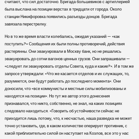
считают, что сил достаточно. Бригада большевиков с артиллерией
была выслана на позиции верстах в тридцати от города. Около
станции Никифоровка появились разъезды донцов. Бригада
завязала перестрелку.
Но в то же время власти колебались, ожидая указаний — «как
поступить?» Сообщения их были полны противоречий, действия
растерянны. Они эвакуировали в Москву банк, но не решались
эвакуировать до сотни вагонов ценных грузов. Они запрашивали —
«следует ли эвакуировать отделы Совета, куда и какие?». И в том же
запросе утверждали: «Что же касается отделов и их служащих, то,
разумеется, они будут работать до последнего момента». Они
доносили, что «все коммунисты и местные силы мобилизованы и
находятся на позиции». Но тут же автор этого донесения
признавался, что никто, собственно, не знал, на каких позициях
следовало находиться. «Говорить об устойчивости сейчас не
приходится лишь потому, что, к несчастью, наша разведка не может
точно установить, где, в каком количестве оперирует противник, с
какой приблизительно силой он наступает на Козлов, все это у нас