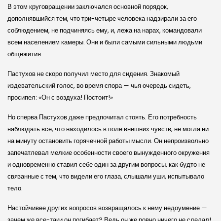
В этом круговращении заключался основной порядок,
дополнявшийся тем, что три-четыре человека надзирали за его
соблюдением, не подчиняясь ему, и, лежа на нарах, командовали
всем населением камеры. Они и были самыми сильными людьми
общежития.
Пастухов не скоро получил место для сидения. Знакомый
издевательский голос, во время спора — чья очередь сидеть,
просипел: «Он с воздуха! Постоит!»
Но сперва Пастухов даже предпочитал стоять. Его потребность
наблюдать все, что находилось в поле внешних чувств, не могла ни
на минуту остановить горячечной работы мысли. Он непроизвольно
запечатлевал мелкие особенности своего вынужденного окружения
и одновременно ставил себе один за другим вопросы, как будто не
связанные с тем, что видели его глаза, слышали уши, испытывало
тело.
Настойчивее других вопросов возвращалось к нему недоумение —
зачем же все-таки он погибает? Ведь он же ровно ничего не сделал!