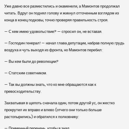
Уже давно все разместились и окаменели, а Мамонтов продолжал
читать. Вдруг он поднял голову и жикнул отточенным взглядом из
конца в конец подковы, точно проверяя правильность строя.
— С кем имею удовольствие? — спросил он, не вставая.
— Господин генерал! — начал глава депутации, набрав полную грудь
воздуха и чуть выходя из фронта, но Мамонтов перебил:
— Вы кем были до революции?
— Статским советником.
— Так вы должны знать, что ко мне обращаются как к
превосходительству.
Захватывая в щепоть сначала один, потом другой ус, он жестко
прокрутил их вправо и влево (отчего они только больше
растопырились) и обратился к полковнику:
— Поименный перечень, чтобы я знал.