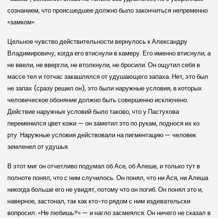
сознанием, что происшедшее должно было закончиться непременно
«замком».
Цельное чувство действительности вернулось к Александру
Владимировичу, когда его втиснули в камеру. Его именно втиснули, а
не ввели, не ввергли, не втолкнули, не бросили. Он ощутил себя в
массе тел и тотчас закашлялся от удушающего запаха. Нет, это был
не запах (сразу решил он), это были наружные условия, в которых
человеческое обоняние должно быть совершенно исключено.
Действие наружных условий было таково, что у Пастухова
переменился цвет кожи — он заметил это по рукам, поднося их ко
рту. Наружные условия действовали на пигментацию — человек
земленел от удушья.
В этот миг он отчетливо подумал об Асе, об Алеше, и только тут в
полноте понял, что с ним случилось. Он понял, что ни Ася, ни Алеша
никогда больше его не увидят, потому что он погиб. Он понял это и,
наверное, застонал, так как кто-то рядом с ним издевательски
вопросил: «Не любишь?» — и нагло засмеялся. Он ничего не сказал в