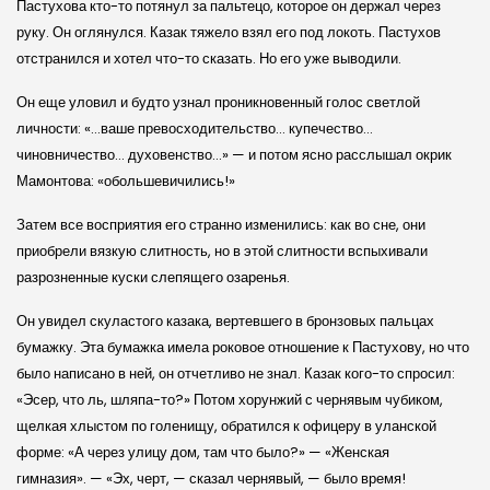
Пастухова кто-то потянул за пальтецо, которое он держал через
руку. Он оглянулся. Казак тяжело взял его под локоть. Пастухов
отстранился и хотел что-то сказать. Но его уже выводили.
Он еще уловил и будто узнал проникновенный голос светлой
личности: «…ваше превосходительство… купечество…
чиновничество… духовенство…» — и потом ясно расслышал окрик
Мамонтова: «обольшевичились!»
Затем все восприятия его странно изменились: как во сне, они
приобрели вязкую слитность, но в этой слитности вспыхивали
разрозненные куски слепящего озаренья.
Он увидел скуластого казака, вертевшего в бронзовых пальцах
бумажку. Эта бумажка имела роковое отношение к Пастухову, но что
было написано в ней, он отчетливо не знал. Казак кого-то спросил:
«Эсер, что ль, шляпа-то?» Потом хорунжий с чернявым чубиком,
щелкая хлыстом по голенищу, обратился к офицеру в уланской
форме: «А через улицу дом, там что было?» — «Женская
гимназия». — «Эх, черт, — сказал чернявый, — было время!