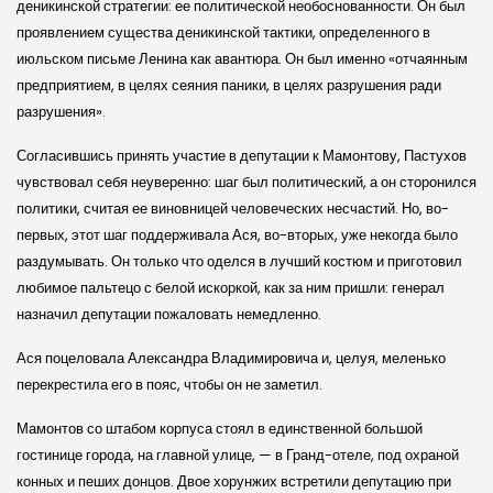
деникинской стратегии: ее политической необоснованности. Он был
проявлением существа деникинской тактики, определенного в
июльском письме Ленина как авантюра. Он был именно «отчаянным
предприятием, в целях сеяния паники, в целях разрушения ради
разрушения».
Согласившись принять участие в депутации к Мамонтову, Пастухов
чувствовал себя неуверенно: шаг был политический, а он сторонился
политики, считая ее виновницей человеческих несчастий. Но, во-
первых, этот шаг поддерживала Ася, во-вторых, уже некогда было
раздумывать. Он только что оделся в лучший костюм и приготовил
любимое пальтецо с белой искоркой, как за ним пришли: генерал
назначил депутации пожаловать немедленно.
Ася поцеловала Александра Владимировича и, целуя, меленько
перекрестила его в пояс, чтобы он не заметил.
Мамонтов со штабом корпуса стоял в единственной большой
гостинице города, на главной улице, — в Гранд-отеле, под охраной
конных и пеших донцов. Двое хорунжих встретили депутацию при