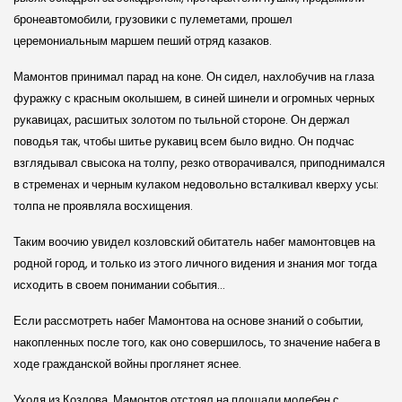
бронеавтомобили, грузовики с пулеметами, прошел
церемониальным маршем пеший отряд казаков.
Мамонтов принимал парад на коне. Он сидел, нахлобучив на глаза
фуражку с красным околышем, в синей шинели и огромных черных
рукавицах, расшитых золотом по тыльной стороне. Он держал
поводья так, чтобы шитье рукавиц всем было видно. Он подчас
взглядывал свысока на толпу, резко отворачивался, приподнимался
в стременах и черным кулаком недовольно всталкивал кверху усы:
толпа не проявляла восхищения.
Таким воочию увидел козловский обитатель набег мамонтовцев на
родной город, и только из этого личного видения и знания мог тогда
исходить в своем понимании события…
Если рассмотреть набег Мамонтова на основе знаний о событии,
накопленных после того, как оно совершилось, то значение набега в
ходе гражданской войны проглянет яснее.
Уходя из Козлова, Мамонтов отстоял на площади молебен с