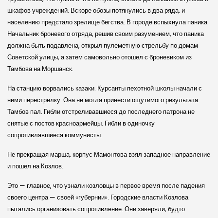
шкафов учреждений. Вскоре обозы потянулись в два ряда, и
населению предстало зрелище бегства. В городе вспыхнула паника.
Начальник броневого отряда, решив своим разумением, что паника
должна быть подавлена, открыл пулеметную стрельбу по домам
Советской улицы, а затем самовольно отошел с броневиком из
Тамбова на Моршанск.
На станцию ворвались казаки. Курсанты пехотной школы начали с
ними перестрелку. Она не могла принести ощутимого результата.
Тамбов пал. Гибли отстреливавшиеся до последнего патрона не
снятые с постов красноармейцы. Гибли в одиночку
сопротивлявшиеся коммунисты.
Не прекращая марша, корпус Мамонтова взял западное направление
и пошел на Козлов.
Это — главное, что узнали козловцы в первое время после падения
своего центра — своей «губернии». Городские власти Козлова
пытались организовать сопротивление. Они заверяли, будто