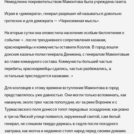
Немедленно покровительством Мамонтова была учреждена газета.
Играя в «демократа», генерал разрешил ей называться довольно
гротескно и для демократа — «Черноземная мысль».
На вторые сутки она оповестила население особым бюллетенем о
событии: «…после трехдневного сопротивления казакам,
красноармейцы и коммунисты оставили Козлов. В город вошли
донские казачьи полки генерала Деникина, с генералом Мамонтовым
во главе командного состава. Коммунисты большей частью
перебиты, красноармейцы сдались, частью разбежались, а
остальные преследуются казаками…»
Для козловцев к этому времени вступление Мамонтова в город
представлялось уже давностью. Они могли только вспоминать, как
накануне, около трех часов пополудни, из-за реки Воронеж и с
Турмасовского поля донесся топот передовых эскадронов; как ровно
в три на Ямской улице появился, окруженный свитой, сам белый
генерал, не слишком твердо держась в седле после походного
завтрака; как молча и недвижно стоял народ перед своими домами;