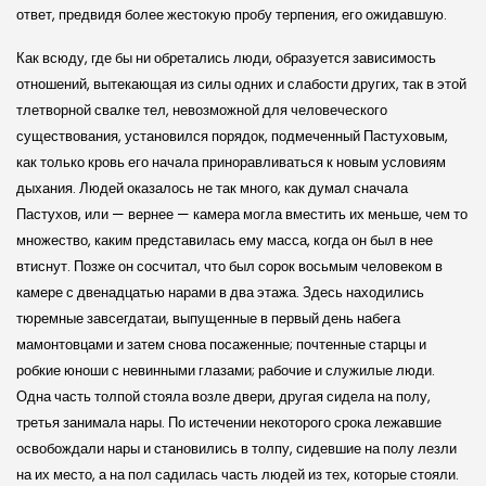
ответ, предвидя более жестокую пробу терпения, его ожидавшую.
Как всюду, где бы ни обретались люди, образуется зависимость
отношений, вытекающая из силы одних и слабости других, так в этой
тлетворной свалке тел, невозможной для человеческого
существования, установился порядок, подмеченный Пастуховым,
как только кровь его начала приноравливаться к новым условиям
дыхания. Людей оказалось не так много, как думал сначала
Пастухов, или — вернее — камера могла вместить их меньше, чем то
множество, каким представилась ему масса, когда он был в нее
втиснут. Позже он сосчитал, что был сорок восьмым человеком в
камере с двенадцатью нарами в два этажа. Здесь находились
тюремные завсегдатаи, выпущенные в первый день набега
мамонтовцами и затем снова посаженные; почтенные старцы и
робкие юноши с невинными глазами; рабочие и служилые люди.
Одна часть толпой стояла возле двери, другая сидела на полу,
третья занимала нары. По истечении некоторого срока лежавшие
освобождали нары и становились в толпу, сидевшие на полу лезли
на их место, а на пол садилась часть людей из тех, которые стояли.