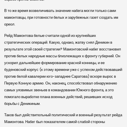
В то же время возвеличивать значение набега могли только сами
мамонтовцы, при готовности белых и зарубежных газет создать им
ореол.
Рейд Мамонтова белые считали одной из крупнейших
стратегических операций. Какую, однако, жатву снял Деникин в
результате этой своей стратегии? Мамонтовский набег восстановил
против белых народные массы близлежащих к фронту губерний. Он
ускорил дальнейшее формирование красной конницы, и ее
буденовский корпус (к этому времени уже с успехом действовавший
против белой кавалерии юго-западнее Саратова) вскоре вырос в
Первую Конную армию. Он, наконец, способствовал обнаружению
самых уязвимых звеньев в командовании Южного фронта, а это
помогало выработке плана военных действий, решивших исход
борьбы с Деникиным.
Таков был действительный политический и военный результат рейда
Мамонтова. Набег был показателем самой слабой стороны