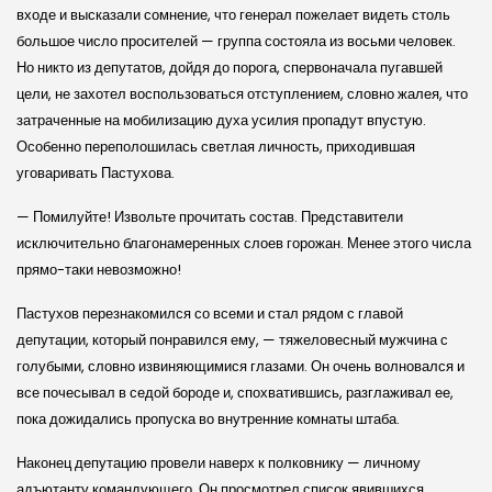
входе и высказали сомнение, что генерал пожелает видеть столь
большое число просителей — группа состояла из восьми человек.
Но никто из депутатов, дойдя до порога, спервоначала пугавшей
цели, не захотел воспользоваться отступлением, словно жалея, что
затраченные на мобилизацию духа усилия пропадут впустую.
Особенно переполошилась светлая личность, приходившая
уговаривать Пастухова.
— Помилуйте! Извольте прочитать состав. Представители
исключительно благонамеренных слоев горожан. Менее этого числа
прямо-таки невозможно!
Пастухов перезнакомился со всеми и стал рядом с главой
депутации, который понравился ему, — тяжеловесный мужчина с
голубыми, словно извиняющимися глазами. Он очень волновался и
все почесывал в седой бороде и, спохватившись, разглаживал ее,
пока дожидались пропуска во внутренние комнаты штаба.
Наконец депутацию провели наверх к полковнику — личному
адъютанту командующего. Он просмотрел список явившихся,