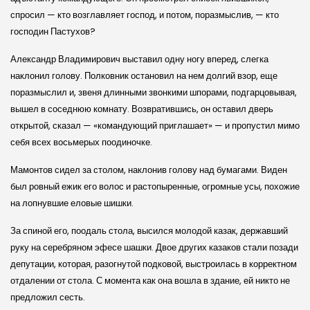
спросил — кто возглавляет господ, и потом, поразмыслив, — кто
господин Пастухов?
Александр Владимирович выставил одну ногу вперед, слегка
наклонил голову. Полковник остановил на нем долгий взор, еще
поразмыслил и, звеня длинными звонкими шпорами, подгарцовывая,
вышел в соседнюю комнату. Возвратившись, он оставил дверь
открытой, сказал — «командующий приглашает» — и пропустил мимо
себя всех восьмерых поодиночке.
Мамонтов сидел за столом, наклонив голову над бумагами. Виден
был ровный ежик его волос и растопыренные, огромные усы, похожие
на лопнувшие еловые шишки.
За спиной его, поодаль стола, высился молодой казак, державший
руку на серебряном эфесе шашки. Двое других казаков стали позади
депутации, которая, разогнутой подковой, выстроилась в корректном
отдалении от стола. С момента как она вошла в здание, ей никто не
предложил сесть.