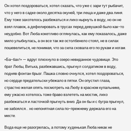
Он хотел поздороваться, хотел сказать, что уже с зари тут рыбачит,
что у него в садке около десятка окуней, три леща и даже два линя.
Ему тоже захотелось разбежаться и лихо нырнуть в воду, но он не
взял плавок, а дефелировать в трусах перед девушкой было как-то
неудобно. Вот Люба кокетливо оглянулась, как ему показалось, даже
мило улыбнулась, а он все так же остолбенело стоял, не в силах
пошевелиться, не понимая, что за сила сковала его по рукам и ногам.
«Ба-бах!» — вдруг плюхнуло в озеро невиданное чудовище. Это
брат Любы, Витька, разбежавшись, прыгнул солдатиком в воду,
подняв фонтан брызг. Пашка словно очнулся, хотел поздороваться,
но сердце предательски убежало в пятки. Он опустил глаза,
страстно желая опять посмотреть на Любу в красном купальнике,
ему ужасно хотелось тоже браво взлететь на мостик, лихо
разбежаться и ласточкой прыгнуть вниз. Да он бы и с бугра прыгнул,
не забоялся… но непонятная сила по-прежнему держала его на
месте.
Вода еще не разогрелась, а потому худенькая Люба никак не