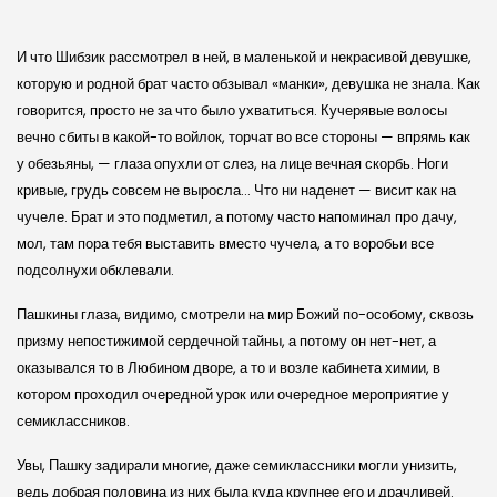
И что Шибзик рассмотрел в ней, в маленькой и некрасивой девушке,
которую и родной брат часто обзывал «манки», девушка не знала. Как
говорится, просто не за что было ухватиться. Кучерявые волосы
вечно сбиты в какой-то войлок, торчат во все стороны — впрямь как
у обезьяны, — глаза опухли от слез, на лице вечная скорбь. Ноги
кривые, грудь совсем не выросла… Что ни наденет — висит как на
чучеле. Брат и это подметил, а потому часто напоминал про дачу,
мол, там пора тебя выставить вместо чучела, а то воробьи все
подсолнухи обклевали.
Пашкины глаза, видимо, смотрели на мир Божий по-особому, сквозь
призму непостижимой сердечной тайны, а потому он нет-нет, а
оказывался то в Любином дворе, а то и возле кабинета химии, в
котором проходил очередной урок или очередное мероприятие у
семиклассников.
Увы, Пашку задирали многие, даже семиклассники могли унизить,
ведь добрая половина из них была куда крупнее его и драчливей.