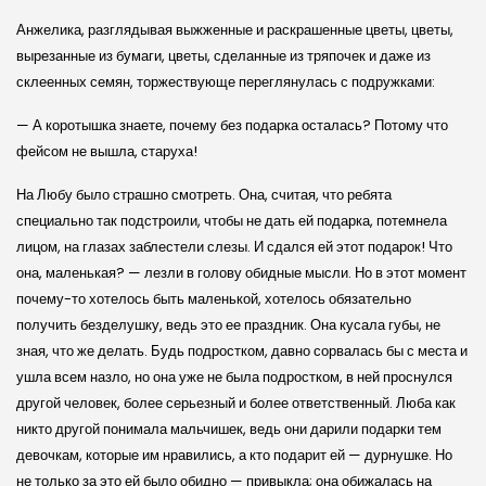
Анжелика, разглядывая выжженные и раскрашенные цветы, цветы,
вырезанные из бумаги, цветы, сделанные из тряпочек и даже из
склеенных семян, торжествующе переглянулась с подружками:
— А коротышка знаете, почему без подарка осталась? Потому что
фейсом не вышла, старуха!
На Любу было страшно смотреть. Она, считая, что ребята
специально так подстроили, чтобы не дать ей подарка, потемнела
лицом, на глазах заблестели слезы. И сдался ей этот подарок! Что
она, маленькая? — лезли в голову обидные мысли. Но в этот момент
почему-то хотелось быть маленькой, хотелось обязательно
получить безделушку, ведь это ее праздник. Она кусала губы, не
зная, что же делать. Будь подростком, давно сорвалась бы с места и
ушла всем назло, но она уже не была подростком, в ней проснулся
другой человек, более серьезный и более ответственный. Люба как
никто другой понимала мальчишек, ведь они дарили подарки тем
девочкам, которые им нравились, а кто подарит ей — дурнушке. Но
не только за это ей было обидно — привыкла; она обижалась на