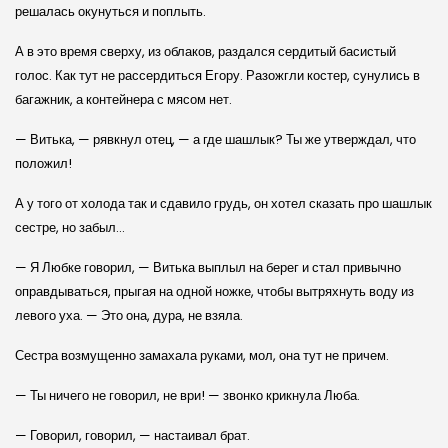
решалась окунуться и поплыть.
А в это время сверху, из облаков, раздался сердитый басистый
голос. Как тут не рассердиться Егору. Разожгли костер, сунулись в
багажник, а контейнера с мясом нет.
— Витька, — рявкнул отец, — а где шашлык? Ты же утверждал, что
положил!
А у того от холода так и сдавило грудь, он хотел сказать про шашлык
сестре, но забыл…
— Я Любке говорил, — Витька выплыл на берег и стал привычно
оправдываться, прыгая на одной ножке, чтобы вытряхнуть воду из
левого уха. — Это она, дура, не взяла.
Сестра возмущенно замахала руками, мол, она тут не причем.
— Ты ничего не говорил, не ври! — звонко крикнула Люба.
— Говорил, говорил, — настаивал брат.