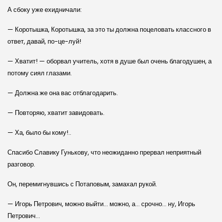
А сбоку уже ехидничали:
— Коротышка, Коротышка, за это ты должна поцеловать классного в
ответ, давай, по-це-луй!
— Хватит! — оборвал учитель, хотя в душе был очень благодушен, а
потому сиял глазами.
— Должна же она вас отблагодарить.
— Повторяю, хватит завидовать.
— Ха, было бы кому!..
Спасибо Славику Гунькову, что неожиданно прервал неприятный
разговор.
Он, перемигнувшись с Потаповым, замахал рукой.
— Игорь Петрович, можно выйти… можно, а… срочно… ну, Игорь
Петрович…