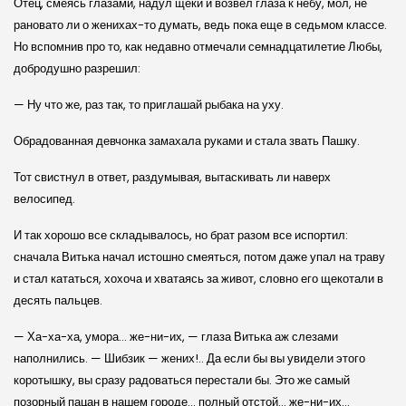
Отец, смеясь глазами, надул щеки и возвел глаза к небу, мол, не
рановато ли о женихах-то думать, ведь пока еще в седьмом классе.
Но вспомнив про то, как недавно отмечали семнадцатилетие Любы,
добродушно разрешил:
— Ну что же, раз так, то приглашай рыбака на уху.
Обрадованная девчонка замахала руками и стала звать Пашку.
Тот свистнул в ответ, раздумывая, вытаскивать ли наверх
велосипед.
И так хорошо все складывалось, но брат разом все испортил:
сначала Витька начал истошно смеяться, потом даже упал на траву
и стал кататься, хохоча и хватаясь за живот, словно его щекотали в
десять пальцев.
— Ха-ха-ха, умора… же-ни-их, — глаза Витька аж слезами
наполнились. — Шибзик — жених!.. Да если бы вы увидели этого
коротышку, вы сразу радоваться перестали бы. Это же самый
позорный пацан в нашем городе… полный отстой… же-ни-их…