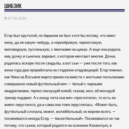
ШИБЗИК
27.09.2023
Егор был крутолоб, но бараном не был хотя бы потому, что имел
жену, да не какую-нибудь, а чернобровую, черноглазую,
миловидную, пухленькую, с ямочками на щеках. А еще она родила
ему дочку и сыночка: вариант, о котором мечтают многие. Дочка
родилась вскоре после свадьбы, а вот сын — уже после того, как
жена года два проработала на стадионе кладовщицей. Егор помнил,
как Нина на Восьмое марта принесла вместе с желтыми тюльпанами
совершенно новый футбольный мяч — белый с черными
квадратиками, терпко пахнущий кожей, сказав, мол, ей молодой
тренер подарил. А к концу лета она мяч «проглотила», то есть ее
живот округлился, да и сама она тоже округлилась. «Может быть,
футбольный слопала, может, волейбольный, но вернее всего, —
посмеивался иногда Егор, — баскетбольный». Посмеивался он так
потому, что сынок, который родился на осеннюю Казанскую, в