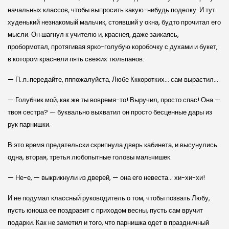
начальных классов, чтобы выпросить какую-нибудь поделку. И тут
худенький незнакомый мальчик, стоявший у окна, будто прочитал его
мысли. Он шагнул к учителю и, краснея, даже заикаясь,
пробормотал, протягивая ярко-голубую коробочку с духами и букет,
в котором краснели пять свежих тюльпанов:
— П..п..передайте, пппожалуйста, Любе Кккоротких… сам вырастил…
— Голубчик мой, как же ты вовремя-то! Выручил, просто спас! Она —
твоя сестра? — буквально выхватил он просто бесценные дары из
рук парнишки.
В это время предательски скрипнула дверь кабинета, и высунулись
одна, вторая, третья любопытные головы мальчишек.
— Не-е, — выкрикнули из дверей, — она его невеста… хи-хи-хи!
И не подумал классный руководитель о том, чтобы позвать Любу,
пусть юноша ее поздравит с приходом весны, пусть сам вручит
подарки. Как не заметил и того, что парнишка одет в праздничный