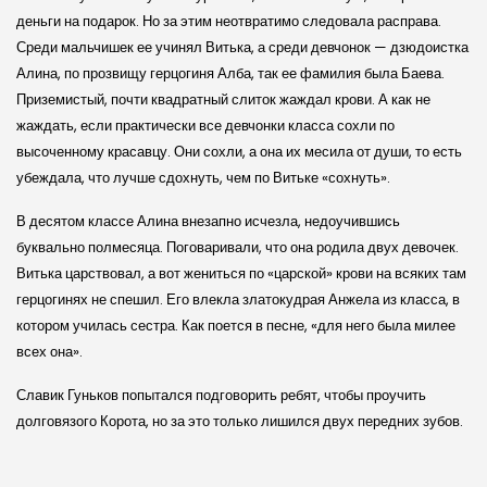
деньги на подарок. Но за этим неотвратимо следовала расправа.
Среди мальчишек ее учинял Витька, а среди девчонок — дзюдоистка
Алина, по прозвищу герцогиня Алба, так ее фамилия была Баева.
Приземистый, почти квадратный слиток жаждал крови. А как не
жаждать, если практически все девчонки класса сохли по
высоченному красавцу. Они сохли, а она их месила от души, то есть
убеждала, что лучше сдохнуть, чем по Витьке «сохнуть».
В десятом классе Алина внезапно исчезла, недоучившись
буквально полмесяца. Поговаривали, что она родила двух девочек.
Витька царствовал, а вот жениться по «царской» крови на всяких там
герцогинях не спешил. Его влекла златокудрая Анжела из класса, в
котором училась сестра. Как поется в песне, «для него была милее
всех она».
Славик Гуньков попытался подговорить ребят, чтобы проучить
долговязого Корота, но за это только лишился двух передних зубов.