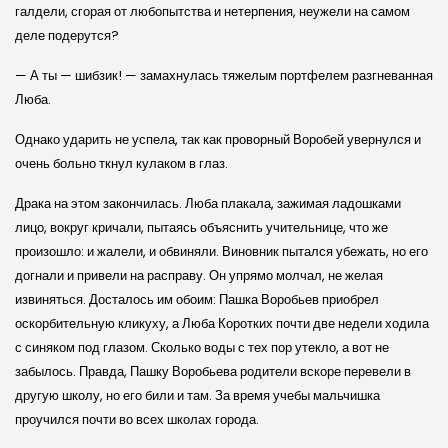
галдели, сгорая от любопытства и нетерпения, неужели на самом
деле подерутся?
— А ты — шибзик! — замахнулась тяжелым портфелем разгневанная
Люба.
Однако ударить не успела, так как проворный Воробей увернулся и
очень больно ткнул кулаком в глаз.
Драка на этом закончилась. Люба плакала, зажимая ладошками
лицо, вокруг кричали, пытаясь объяснить учительнице, что же
произошло: и жалели, и обвиняли. Виновник пытался убежать, но его
догнали и привели на расправу. Он упрямо молчал, не желая
извиняться. Досталось им обоим: Пашка Воробьев приобрел
оскорбительную кликуху, а Люба Коротких почти две недели ходила
с синяком под глазом. Сколько воды с тех пор утекло, а вот не
забылось. Правда, Пашку Воробьева родители вскоре перевели в
другую школу, но его били и там. За время учебы мальчишка
проучился почти во всех школах города.