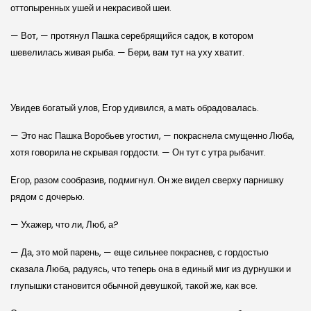
оттопыренных ушей и некрасивой шеи.
— Вот, — протянул Пашка серебрящийся садок, в котором
шевелилась живая рыба. — Бери, вам тут на уху хватит.
Увидев богатый улов, Егор удивился, а мать обрадовалась.
— Это нас Пашка Воробьев угостил, — покраснела смущенно Люба,
хотя говорила не скрывая гордости. — Он тут с утра рыбачит.
Егор, разом сообразив, подмигнул. Он же видел сверху парнишку
рядом с дочерью.
— Ухажер, что ли, Люб, а?
— Да, это мой парень, — еще сильнее покраснев, с гордостью
сказала Люба, радуясь, что теперь она в единый миг из дурнушки и
глупышки становится обычной девушкой, такой же, как все.