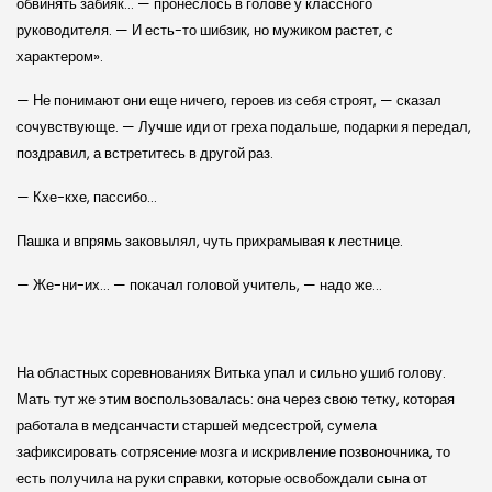
обвинять забияк… — пронеслось в голове у классного
руководителя. — И есть-то шибзик, но мужиком растет, с
характером».
— Не понимают они еще ничего, героев из себя строят, — сказал
сочувствующе. — Лучше иди от греха подальше, подарки я передал,
поздравил, а встретитесь в другой раз.
— Кхе-кхе, пассибо…
Пашка и впрямь заковылял, чуть прихрамывая к лестнице.
— Же-ни-их… — покачал головой учитель, — надо же…
На областных соревнованиях Витька упал и сильно ушиб голову.
Мать тут же этим воспользовалась: она через свою тетку, которая
работала в медсанчасти старшей медсестрой, сумела
зафиксировать сотрясение мозга и искривление позвоночника, то
есть получила на руки справки, которые освобождали сына от