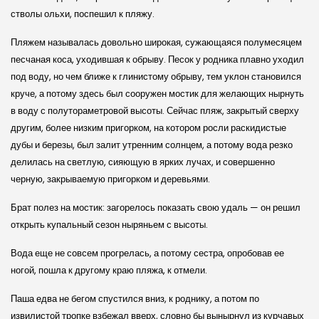
стволы ольхи, поспешил к пляжу.
Пляжем называлась довольно широкая, сужающаяся полумесяцем
песчаная коса, уходившая к обрыву. Песок у родника плавно уходил
под воду, но чем ближе к глинистому обрыву, тем уклон становился
круче, а потому здесь был сооружен мостик для желающих нырнуть
в воду с полутораметровой высоты. Сейчас пляж, закрытый сверху
другим, более низким пригорком, на котором росли раскидистые
дубы и березы, был залит утренним солнцем, а потому вода резко
делилась на светлую, сияющую в ярких лучах, и совершенно
черную, закрываемую пригорком и деревьями.
Брат полез на мостик: загорелось показать свою удаль — он решил
открыть купальный сезон ныряньем с высоты.
Вода еще не совсем прогрелась, а потому сестра, опробовав ее
ногой, пошла к другому краю пляжа, к отмели.
Паша едва не бегом спустился вниз, к роднику, а потом по
извилистой тропке взбежал вверх, словно бы вынырнул из курчавых