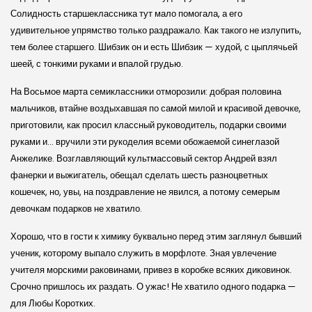
Солидность старшеклассника тут мало помогала, а его
удивительное упрямство только раздражало. Как такого не излупить,
тем более старшего. Шибзик он и есть Шибзик — худой, с цыплячьей
шеей, с тонкими руками и впалой грудью.
На Восьмое марта семиклассники отморозили: добрая половина
мальчиков, втайне воздыхавшая по самой милой и красивой девочке,
приготовили, как просил классный руководитель, подарки своими
руками и… вручили эти рукоделия всеми обожаемой синеглазой
Анжелике. Возглавляющий культмассовый сектор Андрей взял
фанерки и выжигатель, обещал сделать шесть разноцветных
кошечек, но, увы, на поздравление не явился, а потому семерым
девочкам подарков не хватило.
Хорошо, что в гости к химику буквально перед этим заглянул бывший
ученик, которому выпало служить в морфлоте. Зная увлечение
учителя морскими раковинами, привез в коробке всяких диковинок.
Срочно пришлось их раздать. О ужас! Не хватило одного подарка —
для Любы Коротких.