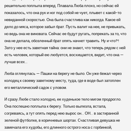
решительно поплыла вперед. Плавала Люба плохо, но сейчас ей
показалось, что она рук и ног под собой не чует, плывет с какой-то
невиданной скоростью. Она была счастлива как никогда. Какое ей
дело до мяса, которое забыл брат. Пусть валит на нее, не привыкать,
но ведь она не виновата. Сейчас ее будут ругать, попрекать за то, что
она не делала, обозленный брат опять начнет травить. Ну и что?!
Зато у нее есть заветная тайна: они не знают, что теперь рядом с ней
есть человек, который ею любуется, восхищается, видит, что она —
лучше всех…
Люба оглянулась — Пашки на берегу не было. Он уже бежал через
колодец к своему заветному месту, туда, где в воде был затоплен
его металлический садок с уловом.
И сразу Любе стало холодно, ее худенькое тело мигом продрогло.
Она поспешно поплыла к берегу. Только вылезла, встала,
согреваясь, а тут опять перед нею вырос он… ОН… в застиранной
зеленой футболке, в коричневых шортах. Счастливая девушка не
замечала его худобы, его длинного острого носа с горбинкой,