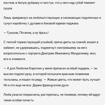
костюм, в белую рубашку и галстук, что у него над губой темнеет
пушок.
Лишь прикрикнул на любопытствующих и хихикающих подопечных и
сунул коробочку с духами в боковой карман пиджака.
— Гуньков, Потапов, а ну брысь!
С теплой торжествующей улыбкой, пряча цветы за спиной, вошел в
кабинет, не удержавшись, подмигнул смотревшему на него
вопросительно с портрета Дмитрию Ивановичу Менделееву, мол,
все в элементе.
— А для Любочки Коротких у меня припасен особый подарок, — он
высоко поднял руку, в которой полыхали красным пламенем
тюльпаны, и пошел по ряду. — Живые цветы, что может быть лучше!
Но и это еще не все. Держи французские духи.
Люба ужасно покраснела, растерялась, не понимая, почему ей вдруг
такая особая почесть.