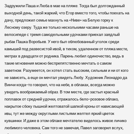
Задружили Паша и Люба в мае на пляже. Тогда был долгожданный
выходной день, такой жаркий, что Егор вместо того, чтобы поехать на
дачу, предложил семье махнуть на «Ниве» на Белую горку к
Лесному озеру. Туда же только несколькими часами раньше на
велосипеде с тремя самодельными удочками приехал заядлый
рыбак Пашка Воробьев. У него был облюбованный уголок среди
камышей под развесистой ивой, в тихом, удаленном от пляжа месте,
метрах в двадцати от родника. Парень любил одиночество, ведь в
такие мгновения можно беспрепятственно мечтать о самом
заветном. Разумеется, он хотел стать высоким, сильным и ни от кого
не зависеть, а еще он мечтал увидеть Любу. Художник Леонадро да
Винчи когда-то говорил, что на небе, в облаках, всегда можно
увидеть воображаемый образ. В том месте, где застыл красный
поплавок от средней удочки, отражалось бело-розовое облако,
накрытое сбоку пышной желтоватой шапкой кроны от нависающей
ивы, тут же между округлыми листьями желтел яркий цветок
кувшинки. И даже в этом облаке мечтателю виделось живое личико
любимого человека. Сам того не замечая, Павел заговорил вслух,