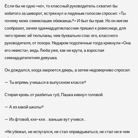
Если бы не одно «но», то классный руководитель схватил бы
избитого за шиворот, встряхнул и ледяным голосом спросил: «Ты
почему моих семиклашек обижаешь?» И был бы прав. Но он мигом
сообразил, зачем одиннадцатиклассник пришел к ровеснице, для
чего принес ей тюльпаны, чем буквально спас его, классного
руководителя, от позора. Недаром подопечные тогда крикнули «Она
его невеста», ведь Люба уже, как ни крути, а взрослая
семнадцатилетняя девушка.
Он дождался, когда закроется дверь, а затем недоверчиво спросил:
— Ты впрямь учишься в выпускном классе?
Стирая кровь от разбитых губ, Пашка кивнул головой.
— А из какой школы?
— Из фтовой, кхе-кхе… ваньше вут учився…
«Не убежал, не испугался, не стал оправдываться, не стал ни в чем