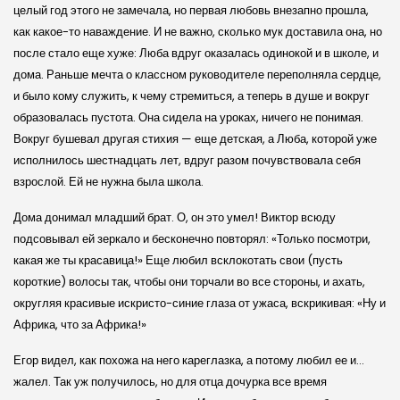
целый год этого не замечала, но первая любовь внезапно прошла,
как какое-то наваждение. И не важно, сколько мук доставила она, но
после стало еще хуже: Люба вдруг оказалась одинокой и в школе, и
дома. Раньше мечта о классном руководителе переполняла сердце,
и было кому служить, к чему стремиться, а теперь в душе и вокруг
образовалась пустота. Она сидела на уроках, ничего не понимая.
Вокруг бушевал другая стихия — еще детская, а Люба, которой уже
исполнилось шестнадцать лет, вдруг разом почувствовала себя
взрослой. Ей не нужна была школа.
Дома донимал младший брат. О, он это умел! Виктор всюду
подсовывал ей зеркало и бесконечно повторял: «Только посмотри,
какая же ты красавица!» Еще любил всклокотать свои (пусть
короткие) волосы так, чтобы они торчали во все стороны, и ахать,
округляя красивые искристо-синие глаза от ужаса, вскрикивая: «Ну и
Африка, что за Африка!»
Егор видел, как похожа на него кареглазка, а потому любил ее и…
жалел. Так уж получилось, но для отца дочурка все время