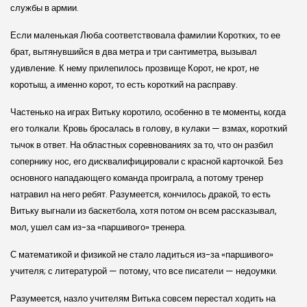
службы в армии.
Если маленькая Люба соответствовала фамилии Коротких, то ее
брат, вытянувшийся в два метра и три сантиметра, вызывал
удивление. К нему прилепилось прозвище Корот, не крот, не
коротыш, а именно корот, то есть короткий на расправу.
Частенько на играх Витьку коротило, особенно в те моменты, когда
его толкали. Кровь бросалась в голову, в кулаки — взмах, короткий
тычок в ответ. На областных соревнованиях за то, что он разбил
сопернику нос, его дисквалифицировали с красной карточкой. Без
основного нападающего команда проиграла, а потому тренер
натравил на него ребят. Разумеется, кончилось дракой, то есть
Витьку выгнали из баскетбола, хотя потом он всем рассказывал,
мол, ушел сам из-за «паршивого» тренера.
С математикой и физикой не стало ладиться из-за «паршивого»
учителя; с литературой — потому, что все писатели — недоумки.
Разумеется, назло учителям Витька совсем перестал ходить на