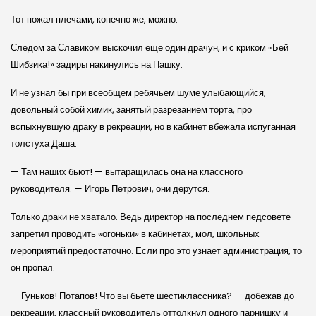
Тот пожал плечами, конечно же, можно.
Следом за Славиком выскочил еще один драчун, и с криком «Бей
Шибзика!» задиры накинулись на Пашку.
И не узнал бы при всеобщем ребячьем шуме улыбающийся,
довольный собой химик, занятый разрезанием торта, про
вспыхнувшую драку в рекреации, но в кабинет вбежала испуганная
толстуха Даша.
— Там наших бьют! — вытаращилась она на классного
руководителя. — Игорь Петрович, они дерутся.
Только драки не хватало. Ведь директор на последнем педсовете
запретил проводить «огоньки» в кабинетах, мол, школьных
мероприятий предостаточно. Если про это узнает администрация, то
он пропал.
— Гуньков! Потапов! Что вы бьете шестиклассника? — добежав до
рекреации, классный руководитель оттолкнул одного парнишку и