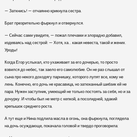
— Заткнись! — отчаянно крикнула сестра.
Брат презрительно фыркнул и отвернулся.
— Сейчас сами увидите, — пожал плечами и злорадно добавил,
издеваясь над сестрой: — Хотя, ха… какая невеста, такой и жених.
Уроды!
Когда Егор услыхал, кто ухаживает за его дочерью, то просто
взвился до небес, так заело его самолюбие. Он не раз слышал от
сына про некого доходягу парнишку, которого лупят все, кому не
лень. Конечно, его дочь не красавица, но затюканный шибзик ей не
пара. Нужен заступник, умеющий не только постоять за себя, но и за
дочурку. И чтобы был не метр с кепкой, а посолидней, эдакий
крепышок среднего роста.
А тут еще и Нина подлила масла в огонь, она фыркнула, поглядела
на дочь осуждающе, покачала головой и твердо проговорила: