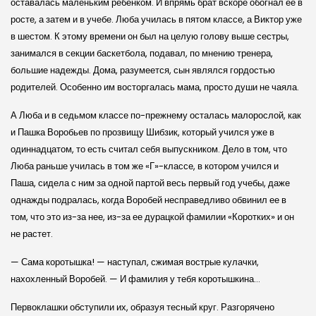
оставалась маленьким ребенком. И впрямь брат вскоре обогнал ее в
росте, а затем и в учебе. Люба училась в пятом классе, а Виктор уже
в шестом. К этому времени он был на целую голову выше сестры,
занимался в секции баскетбола, подавал, по мнению тренера,
большие надежды. Дома, разумеется, сын являлся гордостью
родителей. Особенно им восторгалась мама, просто души не чаяла.
А Люба и в седьмом классе по-прежнему осталась малорослой, как
и Пашка Воробьев по прозвищу Шибзик, который учился уже в
одиннадцатом, то есть считал себя выпускником. Дело в том, что
Люба раньше училась в том же «Г»-классе, в котором учился и
Паша, сидела с ним за одной партой весь первый год учебы, даже
однажды подралась, когда Воробей несправедливо обвинил ее в
том, что это из-за нее, из-за ее дурацкой фамилии «Коротких» и он
не растет.
— Сама коротышка! — наступал, сжимая вострые кулачки,
нахохленный Воробей. — И фамилия у тебя коротышкина…
Первоклашки обступили их, образуя тесный круг. Разгорячено