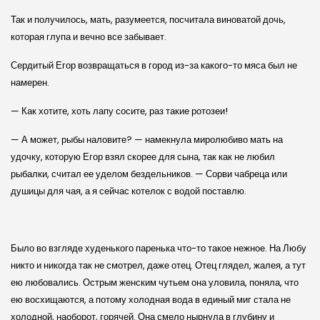
Так и получилось, мать, разумеется, посчитала виноватой дочь,
которая глупа и вечно все забывает.
Сердитый Егор возвращаться в город из-за какого-то мяса был не
намерен.
— Как хотите, хоть лапу сосите, раз такие ротозеи!
— А может, рыбы наловите? — намекнула миролюбиво мать на
удочку, которую Егор взял скорее для сына, так как не любил
рыбалки, считал ее уделом бездельников. — Сорви чабреца или
душицы для чая, а я сейчас котелок с водой поставлю.
Было во взгляде худенького паренька что-то такое нежное. На Любу
никто и никогда так не смотрел, даже отец. Отец глядел, жалея, а тут
ею любовались. Острым женским чутьем она уловила, поняла, что
ею восхищаются, а потому холодная вода в единый миг стала не
холодной, наоборот, горячей. Она смело нырнула в глубину и