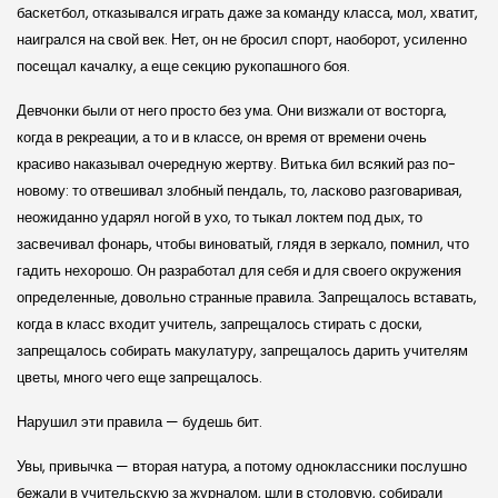
баскетбол, отказывался играть даже за команду класса, мол, хватит,
наигрался на свой век. Нет, он не бросил спорт, наоборот, усиленно
посещал качалку, а еще секцию рукопашного боя.
Девчонки были от него просто без ума. Они визжали от восторга,
когда в рекреации, а то и в классе, он время от времени очень
красиво наказывал очередную жертву. Витька бил всякий раз по-
новому: то отвешивал злобный пендаль, то, ласково разговаривая,
неожиданно ударял ногой в ухо, то тыкал локтем под дых, то
засвечивал фонарь, чтобы виноватый, глядя в зеркало, помнил, что
гадить нехорошо. Он разработал для себя и для своего окружения
определенные, довольно странные правила. Запрещалось вставать,
когда в класс входит учитель, запрещалось стирать с доски,
запрещалось собирать макулатуру, запрещалось дарить учителям
цветы, много чего еще запрещалось.
Нарушил эти правила — будешь бит.
Увы, привычка — вторая натура, а потому одноклассники послушно
бежали в учительскую за журналом, шли в столовую, собирали