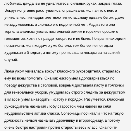
любимых, да-да, вы не удивляйтесь, сильных руках, закрыв глаза.
Вокруг испуганно расступались, спрашивали, мол, а что с ней, а
учитель нес пятнадцатилетнюю пятиклассницу едва не бегом, даже
не задумываясь, а сколько его подопечной лет. Ради этого она
терпела анализы, уколы, постельный режим и горькие порошки от
гельминтов, хотя, по правде говоря, их и не было. Но врачи находили
по записям, мол, когда-то уже болела, тем более, не по годам
худенькая и бледная, а потому прописывали лекарства на всякий
случай.
Люба ужом увивалась вокруг классного руководителя, старалась
ему во всем помогать. Она как никто умела договариваться по
поводу дежурства в столовой, вовремя доставала пасту и тряпочки
для генеральной уборки, умудрялась строго следить за дежурством
в классе, умела наводить чистоту и порядок. Разумеется, классный
руководитель назначил Любу старостой, чем навлек на себя
неудовольствие актива класса. Соперницы посчитали, что на такую
должность нельзя назначать двоечницу и второгодницу, а потому
очень быстро настроили против старосты весь класс. Она почти