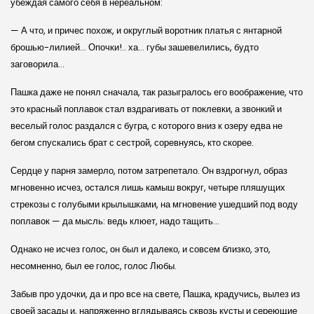
убеждая самого себя в нереальном:
— А что, и причес похож, и округлый воротник платья с янтарной
брошью-лилией… Опочки!.. ха… губы зашевелились, будто
заговорила…
Пашка даже не понял сначала, так разыгралось его воображение, что
это красный поплавок стал вздрагивать от поклевки, а звонкий и
веселый голос раздался с бугра, с которого вниз к озеру едва не
бегом спускались брат с сестрой, соревнуясь, кто скорее.
Сердце у парня замерло, потом затрепетало. Он вздрогнул, образ
мгновенно исчез, остался лишь камыш вокруг, четыре пляшущих
стрекозы с голубыми крылышками, на мгновение ушедший под воду
поплавок — да мысль: ведь клюет, надо тащить…
Однако не исчез голос, он был и далеко, и совсем близко, это,
несомненно, был ее голос, голос Любы.
Забыв про удочки, да и про все на свете, Пашка, крадучись, вылез из
своей засады и, напряженно вглядываясь сквозь кусты и сереющие