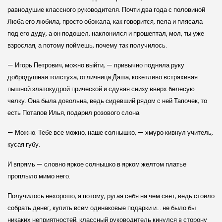
равнодушие классного руководителя. Почти два года с половиной
Люба его любила, просто обожала, как говорится, пела и плясала
под его дуду, а он подошел, наклонился и прошептал, мол, ты уже
взрослая, а потому поймешь, почему так получилось.
— Игорь Петрович, можно выйти, — привычно подняла руку
добродушная толстуха, отличница Даша, кокетливо встряхивая
пышной златокудрой прической и сдувая снизу вверх белесую
челку. Она была довольна, ведь сидевший рядом с ней Тапочек, то
есть Потапов Илья, подарил розового слона.
— Можно. Тебе все можно, наше солнышко, — хмуро кивнул учитель,
кусая губу.
И впрямь — словно яркое солнышко в ярком желтом платье
проплыло мимо него.
Получилось нехорошо, а потому, ругая себя на чем свет, ведь стоило
собрать денег, купить всем одинаковые подарки и… не было бы
никаких неприятностей, классный руководитель кинулся в сторону