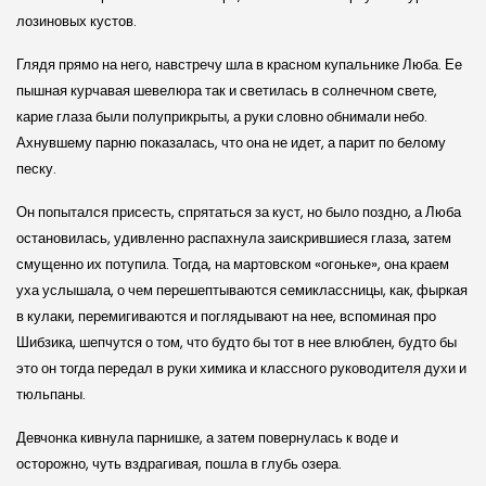
лозиновых кустов.
Глядя прямо на него, навстречу шла в красном купальнике Люба. Ее
пышная курчавая шевелюра так и светилась в солнечном свете,
карие глаза были полуприкрыты, а руки словно обнимали небо.
Ахнувшему парню показалась, что она не идет, а парит по белому
песку.
Он попытался присесть, спрятаться за куст, но было поздно, а Люба
остановилась, удивленно распахнула заискрившиеся глаза, затем
смущенно их потупила. Тогда, на мартовском «огоньке», она краем
уха услышала, о чем перешептываются семиклассницы, как, фыркая
в кулаки, перемигиваются и поглядывают на нее, вспоминая про
Шибзика, шепчутся о том, что будто бы тот в нее влюблен, будто бы
это он тогда передал в руки химика и классного руководителя духи и
тюльпаны.
Девчонка кивнула парнишке, а затем повернулась к воде и
осторожно, чуть вздрагивая, пошла в глубь озера.