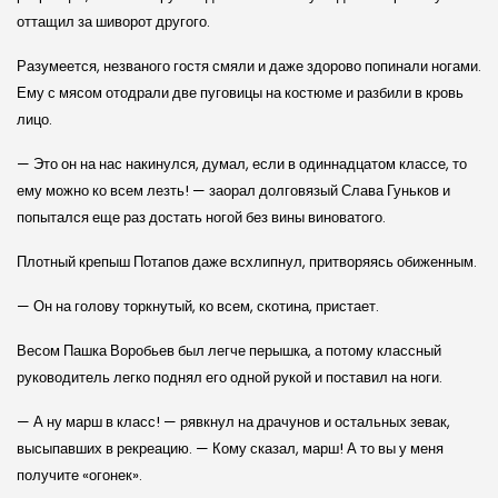
оттащил за шиворот другого.
Разумеется, незваного гостя смяли и даже здорово попинали ногами.
Ему с мясом отодрали две пуговицы на костюме и разбили в кровь
лицо.
— Это он на нас накинулся, думал, если в одиннадцатом классе, то
ему можно ко всем лезть! — заорал долговязый Слава Гуньков и
попытался еще раз достать ногой без вины виноватого.
Плотный крепыш Потапов даже всхлипнул, притворяясь обиженным.
— Он на голову торкнутый, ко всем, скотина, пристает.
Весом Пашка Воробьев был легче перышка, а потому классный
руководитель легко поднял его одной рукой и поставил на ноги.
— А ну марш в класс! — рявкнул на драчунов и остальных зевак,
высыпавших в рекреацию. — Кому сказал, марш! А то вы у меня
получите «огонек».