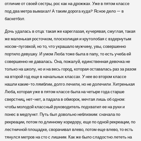
отличие от своей сестры, рос как на дрожжах. Уже в пятом классе
под два метра вымахал! А таким дорога куда? Ясное дело — в
баскетбол.
Дочь удалась в отца: такая же кареглазая, кучерявая, смуглая, такая
же маленькая росточком, плосколицая и крутолобая с вздернутым
носом-пуговкой, но то, что украшало мужчину, увы, совершенно
портило девушку. И умом Люба тоже была в папу, то есть учеба ей
совершенно не давалась. Она, пожалуй, единственная девочка не
только на школу, но и на весь город, которая оставалась раз за разом
на второй год еще в начальных классах. У нее во втором классе
нашли какие-то лямблии, долго лечили, но не долечили. Хитренькая
Люба, которая уже в пятом классе была на четыре года старше
сверстниц, нет-нет, а падала в обморок, мечтая лишь об одном:
чтобы молодой классный руководитель подхватил ее на руки и
понес в медпункт. Путь был довольно неблизким: сначала по
рекреации, потом по длинному коридору, еще по одной рекреации, по
лестничной площадке, сворачивал влево, потом еще влево, то есть
тянулся метров на сто с лишним. Как же было сладостно лететь на