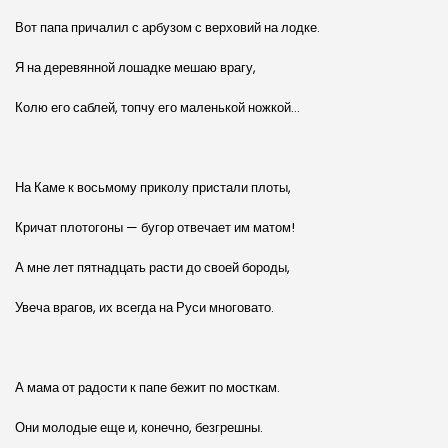
Вот папа причалил с арбузом с верховий на лодке.
Я на деревянной лошадке мешаю врагу,
Колю его саблей, топчу его маленькой ножкой…
На Каме к восьмому приколу пристали плоты,
Кричат плотогоны — бугор отвечает им матом!
А мне лет пятнадцать расти до своей бороды,
Увеча врагов, их всегда на Руси многовато.
А мама от радости к папе бежит по мосткам.
Они молодые еще и, конечно, безгрешны.