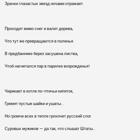
Зрачки глазастых звезд ночами отражает.
Проходит мимо снег и валит дерева,
Что тут же превращаются в поленья.
В предбаннике берез засушена листва,
Чтоб нагнетался пар в парилке возрожденья!
Чирикает в котле по-птичьи кипяток,
Гремят пустые шайки и ушаты…
Но громче всех в тепле грохочет русский слог
Суровых мужиков — да так, что слышат Штаты…