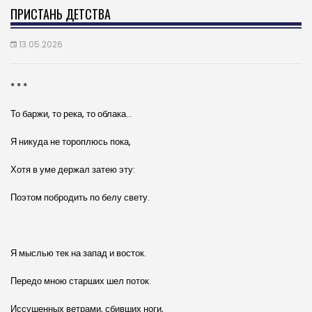
ПРИСТАНЬ ДЕТСТВА
13.05.2026
* * *
То баржи, то река, то облака…
Я никуда не тороплюсь пока,
Хотя в уме держал затею эту:
Поэтом побродить по белу свету.
Я мыслью тек на запад и восток.
Передо мною старших шел поток.
Иссушенных ветрами, сбивших ноги,