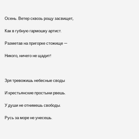
Осень. Ветер сквозь рощу засвищет,
Как в губную гармошку артист.
Разметав на пригорке стожище —
Никого, ничего не щадит!
Зря тревожишь небесные своды
И крестьянские простыни рвешь.
У души не отнимешь свободы.
Русь за море не унесешь.