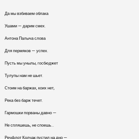
Да мы взбиваем облака
Ушами — дарим смех.
Антона Палыча слова
Для пермяков — успех.
Пусть мы унылы, госбюджет
Тулупы нам не шьет.
Стоим на баржах, коих нет,
Река без барж течет.
Гармошки порваны давно —
Не спляшешь, не споешь…
Речфлот Колчак пустил на дно —