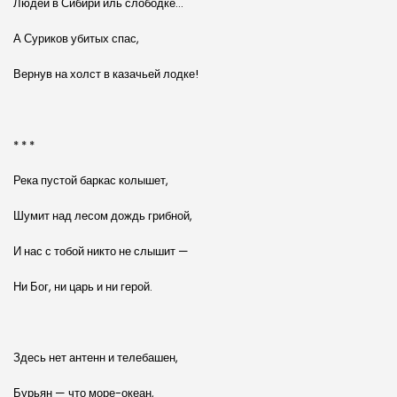
Людей в Сибири иль слободке…
А Суриков убитых спас,
Вернув на холст в казачьей лодке!
* * *
Река пустой баркас колышет,
Шумит над лесом дождь грибной,
И нас с тобой никто не слышит —
Ни Бог, ни царь и ни герой.
Здесь нет антенн и телебашен,
Бурьян — что море-океан,