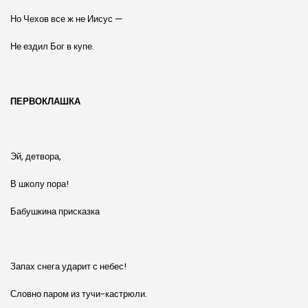
Но Чехов все ж не Иисус —
Не ездил Бог в купе.
ПЕРВОКЛАШКА
Эй, детвора,
В школу пора!
Бабушкина присказка
Запах снега ударит с небес!
Словно паром из тучи-кастрюли.