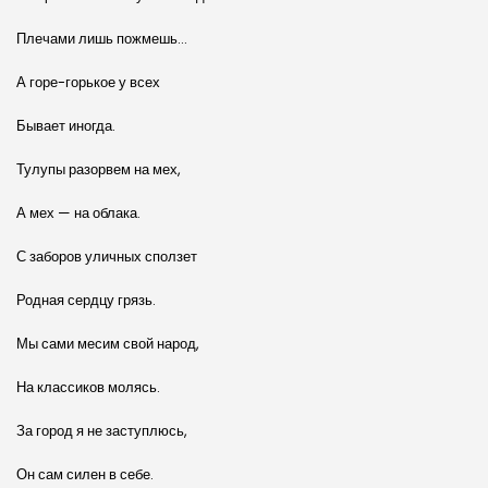
Плечами лишь пожмешь…
А горе-горькое у всех
Бывает иногда.
Тулупы разорвем на мех,
А мех — на облака.
С заборов уличных сползет
Родная сердцу грязь.
Мы сами месим свой народ,
На классиков молясь.
За город я не заступлюсь,
Он сам силен в себе.