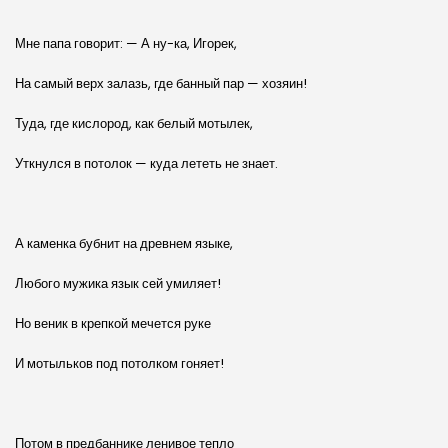
Мне папа говорит: — А ну-ка, Игорек,
На самый верх залазь, где банный пар — хозяин!
Туда, где кислород, как белый мотылек,
Уткнулся в потолок — куда лететь не знает.
А каменка бубнит на древнем языке,
Любого мужика язык сей умиляет!
Но веник в крепкой мечется руке
И мотыльков под потолком гоняет!
Потом в предбаннике ленивое тепло