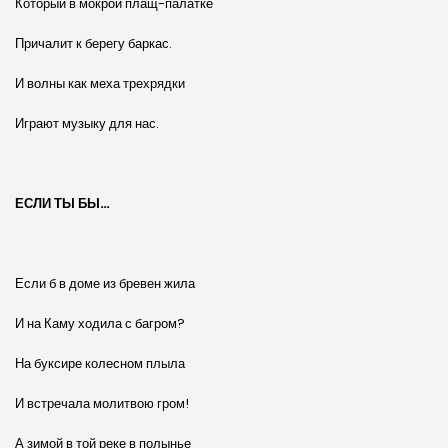
Который в мокрой плащ-палатке
Причалит к берегу баркас.
И волны как меха трехрядки
Играют музыку для нас.
ЕСЛИ ТЫ БЫ…
Если б в доме из бревен жила
И на Каму ходила с багром?
На буксире колесном плыла
И встречала молитвою гром!
А зимой в той реке в полынье