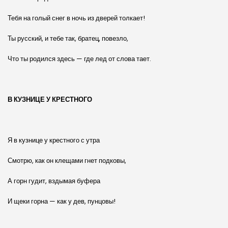
Тебя на голый снег в ночь из дверей толкает!
Ты русский, и тебе так, братец, повезло,
Что ты родился здесь — где лед от слова тает.
В КУЗНИЦЕ У КРЕСТНОГО
Я в кузнице у крестного с утра
Смотрю, как он клещами гнет подковы,
А горн гудит, вздымая буфера
И щеки горна — как у дев, пунцовы!