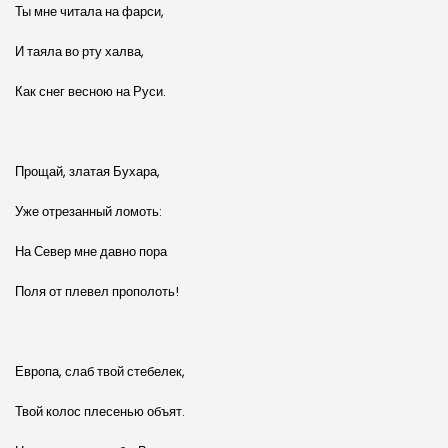
Ты мне читала на фарси,
И таяла во рту халва,
Как снег весною на Руси.
Прощай, златая Бухара,
Уже отрезанный ломоть:
На Север мне давно пора
Поля от плевел прополоть!
Европа, слаб твой стебелек,
Твой колос плесенью объят.