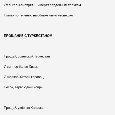
Их ангелы смотрят — и верят сердечным толчкам,
Плывя по теченью на облаке мимо неспешно.
ПРОЩАНИЕ С ТУРКЕСТАНОМ
Прощай, советский Туркестан,
И солнце белое Хивы,
И шелковый твой караван,
Песок, верблюды и ковры.
Прощай, узбечка Халима,