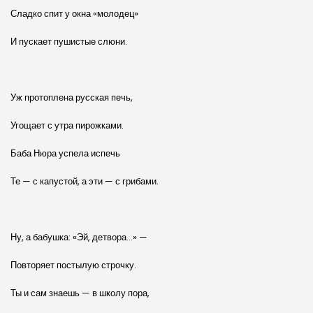
Сладко спит у окна «молодец»
И пускает пушистые слюни.
Уж протоплена русская печь,
Угощает с утра пирожками.
Баба Нюра успела испечь
Те — с капустой, а эти — с грибами.
Ну, а бабушка: «Эй, детвора…» —
Повторяет постылую строчку.
Ты и сам знаешь — в школу пора,