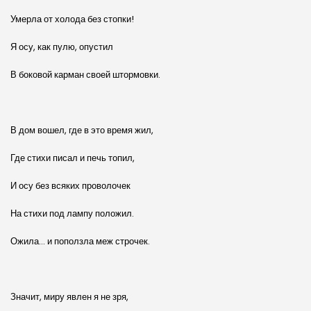
Умерла от холода без стопки!
Я осу, как пулю, опустил
В боковой карман своей штормовки.
В дом вошел, где в это время жил,
Где стихи писал и печь топил,
И осу без всяких проволочек
На стихи под лампу положил.
Ожила… и поползла меж строчек.
Значит, миру явлен я не зря,