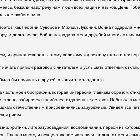
смеясь, бежали навстречу нам люди всех наций и языков. День Поб
льнее любого вина.
оэтов, как Георгий Суворов и Михаил Луконин. Война подарила мн
пору, и долго после. Война наградила меня дружбой многих отличны
ем, и принадлежность к этому великому коллективу стала с тех пор
г начать прямой разговор с читателем и услышать ответный отклик.
было бы начинать с друзей, а кончить молодостью.
та часть моей биографии, которая интересна главным образом стих
 стране, забираясь в наиболее отдаленные ее края. Побывал в ме
поездкам отечественным присоединились зарубежные. Увидел все пя
ок и рифм.
оэзии, критики, литературоведения, воспоминаний, первой из которы
в. Планов много, и осуществление их зависит только от меня самог