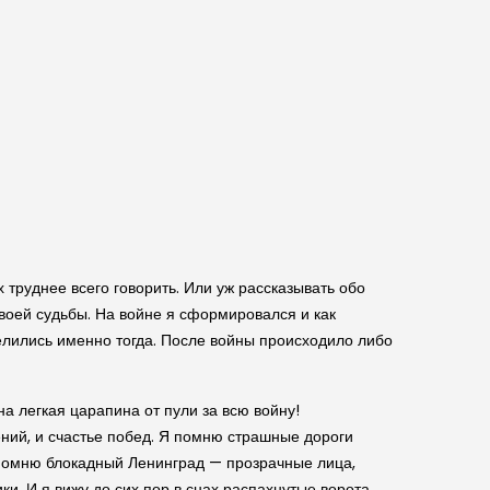
труднее всего говорить. Или уж рассказывать обо
воей судьбы. На войне я сформировался и как
делились именно тогда. После войны происходило либо
а легкая царапина от пули за всю войну!
ений, и счастье побед. Я помню страшные дороги
 помню блокадный Ленинград — прозрачные лица,
и. И я вижу до сих пор в снах распахнутые ворота