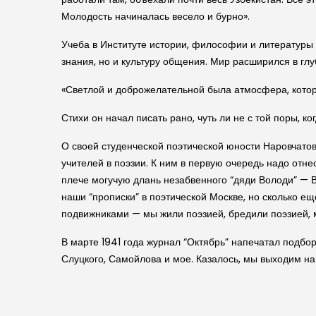
Молодость начиналась весело и бурно».
Учеба в Институте истории, философии и литератур
знания, но и культуру общения. Мир расширился в глу
«Светлой и доброжелательной была атмосфера, кото
Стихи он начал писать рано, чуть ли не с той поры, к
О своей студенческой поэтической юности Наровчатов 
учителей в поэзии. К ним в первую очередь надо отнес
плече могучую длань незабвенного “дяди Володи” — В
наши “прописки” в поэтической Москве, но сколько е
подвижниками — мы жили поэзией, бредили поэзией, 
В марте 1941 года журнал “Октябрь” напечатал подбор
Слуцкого, Самойлова и мое. Казалось, мы выходим на 