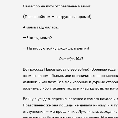
Семафор на пути отправленье маячит.
(После поймем — в окруженье прямо!)
А мама задумалась…
— Что ты, мама?
— На вторую войну уходишь, мальчик!
Октябрь 1941
Вот рассказ Наровчатова о
его
войне: «Военные годы 
всем в полном объеме, или ограничиться перечислени
человек, и как поэт. Все мои хорошие и дурные стор
развитие, либо угасание тех или иных качеств, но нач
Войну я увидел, пережил, перенес с самого начала и 
Нравственно же она пощады не давала никому, и я ту
отступления — мы прошли их с Лукониным, выходя из
осьмушку хлеба и стук метронома по радио. И я помн