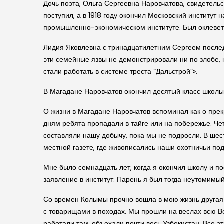
Дочь поэта, Ольга Сергеевна Наровчатова, свидетель
поступил, а в 1918 году окончил Московский институт
промышленно-экономическом институте. Был оклеветан
Лидия Яковлевна с тринадцатилетним Сергеем последо
эти семейные язвы не демонстрировали ни по злобе, 
стали работать в системе треста “Дальстрой”».
В Магадане Наровчатов окончил десятый класс школы
О жизни в Магадане Наровчатов вспоминал как о прек
дням ребята пропадали в тайге или на побережье. Чет
составляли нашу добычу, пока мы не подросли. В шест
местной газете, где живописались наши охотничьи подв
Мне было семнадцать лет, когда я окончил школу и п
заявление в институт. Парень я был тогда неутомимый 
Со времен Колымы прочно вошла в мою жизнь другая 
с товарищами в походах. Мы прошли на веслах всю Во
работали там, объехали почти весь Узбекистан. Все 