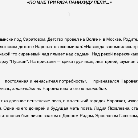
«ПО МНЕ ТРИ РАЗА
ПАНИХИДУ ПЕЛИ…»
1
лынске под Саратовом. Детство провел на Волге и в Москве. Родит
лынском детстве Наровчатов вспоминал: «Навсегда запомнились крас
а какой-то сиреневый чад плывет над садами. Над рекой перекликаю
рху “Пушкин”. На пристани — крики грузчиков, лязг цепей, шумная с
е — постоянная и ненасытная потребность», — признавался Наровча
жизнь,
книгочейство
Наровчатова и его
книголюбие
.
 «в древние пензенские леса, в маленький городок Наровчат, извес
. Одна из его дочерей и будущая мать поэта, Лидия Яковлевна, ст
Капитонович был лично знаком с Джоном Ридом, Ярославом Гашеко