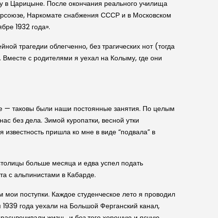
оду в Царицыне. После окончания реального училища
Центрсоюзе, Наркомате снабжения СССР и в Московском
бре 1932 года».
ной трагедии облегченно, без трагических нот (тогда
 Вместе с родителями я уехал на Колыму, где они
ие — таковы были наши постоянные занятия. По целым
ас без дела. Зимой куропатки, весной утки
я известность пришла ко мне в виде “подвала” в
 столицы больше месяца и едва успел подать
ета с альпинистами в Кабарде.
 мои поступки. Каждое студенческое лето я проводил
 1939 года уехали на Большой Ферганский канал,
расцвечивали жизнь, и без того хорошую и ясную.