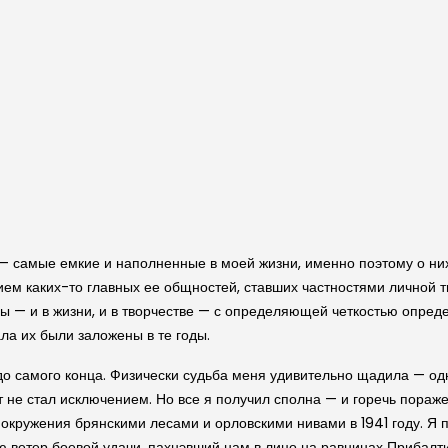
— самые емкие и наполненные в моей жизни, именно поэтому о них 
ем каких-то главных ее общностей, ставших частностями личной т
оны — и в жизни, и в творчестве — с определяющей четкостью опре
ала их были заложены в те годы.
до самого конца. Физически судьба меня удивительно щадила — одн
т не стал исключением. Но все я получил сполна — и горечь пораж
 окружения брянскими лесами и орловскими нивами в 1941 году. Я
ю ветер боевой удачи, пахнэвший нам в лицо на равнинах Прибалтик