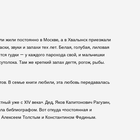
ели жили постоянно в Москве, а в Хвалынск приезжали
ки, звуки и запахи тех лет. Белая, голубая, лиловая
тся гудки — у каждого парохода свой, и мальчишки
утолока. Там же крепкий запах дегтя, рогож, рыбы.
тов. В семье книги любили, эта любовь передавалась
тный уже с XIV века». Дед, Яков Капитонович Рагузин,
ала библиографом. Вот откуда «постоянная и
м, Алексеем Толстым и Константином Фединым.