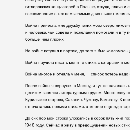
гитлеровских концлагерей в Польше, откуда, плача и 
воспоминание о тех немыслимых днях пьянит меня си
Война принесла мне дружбу таких моих сверстников-п
и человека, чьи советы и пожелания помогали и в ту 
больше, чем плохих.
На войне вступил в партию, до того я был комсомольц
Война научила писать меня те стихи, с которыми я мо
Война многое и отняла у меня, — список потерь надо 
После войны я вернулся в Москву, и тут же началась 
целиком занялся литературным трудом. Много езжу по
Курильские острова, Сахалин, Чукотку, Камчатку. К 
отпечатались новыми стихами, а многое еще ждет стр
До сих пор мои строки уложились в сорок пять книг п
1948 году. Сейчас я живу в предощущении новых стихо