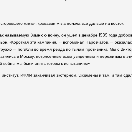
горевшего жилья, кровавая мгла ползла все дальше на восток.
так называемую Зимнюю войну, он ушел в декабре 1939 года добро
ьон. «Короткая эта кампания, — вспоминал Наровчатов, — оказалас
тружко — погибли во время рейда по тылам противника. Мы с Викт
ратились в Москву, потрясенные всем увиденным и пережитым в эт
кой войны мы были опять готовы к испытаниям».
 институт. ИФЛИ заканчивал экстерном. Экзамены и там, и там сд