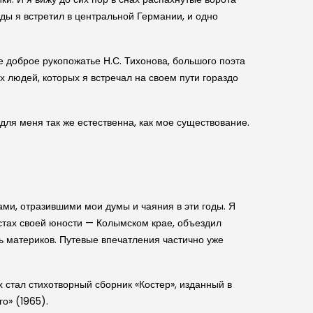
еды я встретил в центральной Германии, и одно
е доброе рукопожатье Н.С. Тихонова, большого поэта
х людей, которых я встречал на своем пути гораздо
 для меня так же естественна, как мое существование.
ами, отразившими мои думы и чаяния в эти годы. Я
стах своей юности — Колымском крае, объездил
ть материков. Путевые впечатления частично уже
х стал стихотворный сборник «Костер», изданный в
о» (1965).