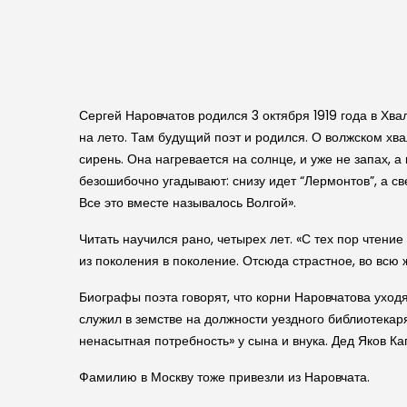
Сергей Наровчатов родился 3 октября 1919 года в Хва
на лето. Там будущий поэт и родился. О волжском хва
сирень. Она нагревается на солнце, и уже не запах, 
безошибочно угадывают: снизу идет “Лермонтов”, а све
Все это вместе называлось Волгой».
Читать научился рано, четырех лет. «С тех пор чтени
из поколения в поколение. Отсюда страстное, во всю 
Биографы поэта говорят, что корни Наровчатова уходят
служил в земстве на должности уездного библиотекаря
ненасытная потребность» у сына и внука. Дед Яков 
Фамилию в Москву тоже привезли из Наровчата.