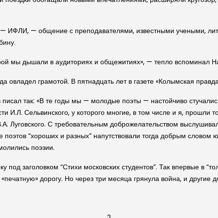
ы — ИФЛИ, — общение с преподавателями, известными учеными, ли
бину.
рой мы дышали в аудиториях и общежитиях», — тепло вспоминал Н
огда овладел грамотой. В пятнадцать лет в газете «Колымская прав
писал так: «В те годы мы — молодые поэты — настойчиво стучались
ти И.Л. Сельвинского, у которого многие, в том числе и я, прошли
.А. Луговского. С требовательным доброжелательством выслушивал
ще поэтов “хороших и разных” напутствовали тогда добрым словом 
молились поэзии.
ку под заголовком “Стихи московских студентов”. Так впервые в “т
«печатную» дорогу. Но через три месяца грянула война, и другие д
2