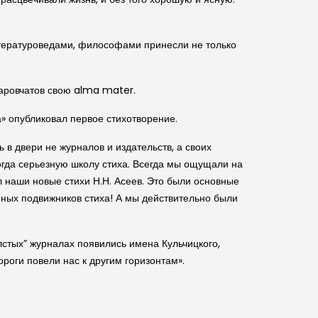
тературоведами, философами принесли не только
аровчатов свою alma mater.
да» опубликовал первое стихотворение.
 в двери не журналов и издательств, а своих
 тогда серьезную школу стиха. Всегда мы ощущали на
 наши новые стихи Н.Н. Асеев. Это были основные
юных подвижников стиха! А мы действительно были
олстых” журналах появились имена Кульчицкого,
ороги повели нас к другим горизонтам».