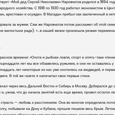
ствует: «Мой дед Сергей Николаевич Наровчатов родился в 1894 г
 народного хозяйства. С 1918 по 1930 год работал экономистом в 
, арестован и осужден. В Магадан прибыл как заключенный в октя
вала за мужем. Сам же Наровчатов потом расскажет об этой семей
ни милостыни ради): «…в нашей жизни произошла резкая перемена.
.
расном времени: «Охота и рыбная ловля, спорт и опять-таки чтен
ырнадцати лет мы все обзавелись ружьями, и они не оставались у н
надцать лет некоторые из нас уже охотились на медведей, и перва
иги. В той же газете я напечатал свои первые стихи.
оехал через весь Дальний Восток и Сибирь в Москву. Добирался до
и, узнав, что до начала занятий есть еще время, провел остаток л
страсть — любовь к расстояниям. Она во многом определила потом
лгу, побывали на Дону и Кубани, прошли пешком весь Крым. Летом
эти поездки обогащали новыми впечатлениями, расширяли кругозор, 