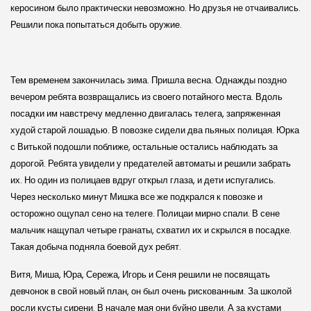
керосином было практически невозможно. Но друзья не отчаивались.
Решили пока попытаться добыть оружие.
Тем временем закончилась зима. Пришла весна. Однажды поздно
вечером ребята возвращались из своего потайного места. Вдоль
посадки им навстречу медленно двигалась телега, запряженная
худой старой лошадью. В повозке сидели два пьяных полицая. Юрка
с Витькой подошли поближе, остальные остались наблюдать за
дорогой. Ребята увидели у предателей автоматы и решили забрать
их. Но один из полицаев вдруг открыл глаза, и дети испугались.
Через несколько минут Мишка все же подкрался к повозке и
осторожно ощупал сено на телеге. Полицаи мирно спали. В сене
мальчик нащупал четыре гранаты, схватил их и скрылся в посадке.
Такая добыча подняла боевой дух ребят.
Витя, Миша, Юра, Сережа, Игорь и Сеня решили не посвящать
девчонок в свой новый план, он был очень рискованным. За школой
росли кусты сирени. В начале мая они буйно цвели. А за кустами