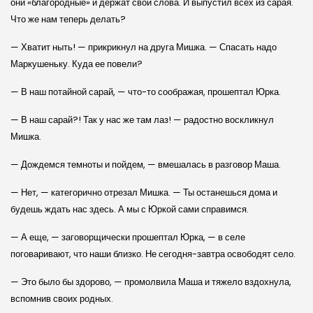
они «благородные» и держат свои слова. И выпустил всех из сарая.
Что же нам теперь делать?
— Хватит ныть! — прикрикнул на друга Мишка. — Спасать надо
Маркушеньку. Куда ее повели?
— В наш потайной сарай, — что-то соображая, прошептал Юрка.
— В наш сарай?! Так у нас же там лаз! — радостно воскликнул
Мишка.
— Дождемся темноты и пойдем, — вмешалась в разговор Маша.
— Нет, — категорично отрезал Мишка. — Ты останешься дома и
будешь ждать нас здесь. А мы с Юркой сами справимся.
— А еще, — заговорщически прошептал Юрка, — в селе
поговаривают, что наши близко. Не сегодня-завтра освободят село.
— Это было бы здорово, — промолвила Маша и тяжело вздохнула,
вспомнив своих родных.