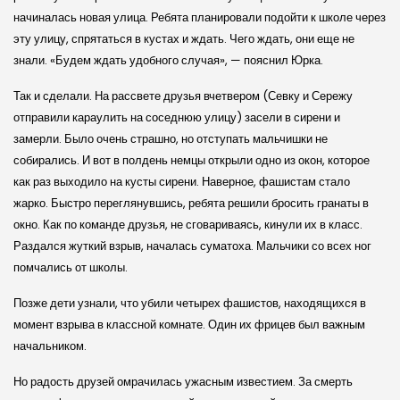
начиналась новая улица. Ребята планировали подойти к школе через
эту улицу, спрятаться в кустах и ждать. Чего ждать, они еще не
знали. «Будем ждать удобного случая», — пояснил Юрка.
Так и сделали. На рассвете друзья вчетвером (Севку и Сережу
отправили караулить на соседнюю улицу) засели в сирени и
замерли. Было очень страшно, но отступать мальчишки не
собирались. И вот в полдень немцы открыли одно из окон, которое
как раз выходило на кусты сирени. Наверное, фашистам стало
жарко. Быстро переглянувшись, ребята решили бросить гранаты в
окно. Как по команде друзья, не сговариваясь, кинули их в класс.
Раздался жуткий взрыв, началась суматоха. Мальчики со всех ног
помчались от школы.
Позже дети узнали, что убили четырех фашистов, находящихся в
момент взрыва в классной комнате. Один их фрицев был важным
начальником.
Но радость друзей омрачилась ужасным известием. За смерть