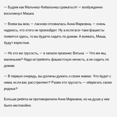
— Будем как Мальчиш-Кибальчиш сражаться! — возбужденно
воскликнул Мишка.
— Вояки вы мои, — ласково отозвалась Анна Марковна, — очень
надеюсь, что этого не произойдет. Ну а если все-таки фашисты
появятся здесь, то вы будете сидеть по домам. А воевать, Миша,
будут взрослые.
— Но это же трусость, — в запале произнес Витька. — Что же мы,
маленькие? Надо истреблять фашистскую нечисть, а не сидеть по
домам.
— В первую очередь, вы должны думать о своих мамах. Что будет с
ними, если вас расстреляют? Разве это трусость — оберегать своих
родных?
Больше ребята не противоречили Анне Марковне, но на душе у нее
было неспокойно.