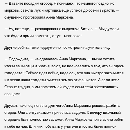
— Давайте посадим огород. Я понимаю, что немного поздно, но
морковь, свекла, лук и картошка еще успеют до осени вырасти, —
смущенно проговорила Анна Марковна.
— Ну, вот еще, — разочарованно выдохнул Витька. — Мы думали,
что будем армии помогать, а тут… морковка!
Другие ребята тоже недоуменно посмотрели на учительницу.
— Подождите, — не сдавалась Анна Марковна, — вы же хотите,
чтобы ваши отцы и братья, воюя, не волновались о том, что вы здесь
голодаете? Сейчас идет война, надеюсь, что она быстро закончится
и к осени наши солдаты очистят землю от фашистов. А если нет?
Стране трудно, а мы поможем ей: будем сами себя обеспечивать
овощами.
Друзья, наконец, поняли, для чего Анна Марковна решила разбить
огород. Они с энтузиазмом принялись за дело. К вечеру школьный
огородик был полностью засажен. Анна Марковна пригласила ребят
к себе на чай. Для них побывать у учителя в гостях было полной