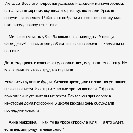
7 класса. Все лето подростки ухаживали за своим мини-огородом:
выпалывали сорняки, окучивали картошку, поливали. Урожай
получился на славу. Ребята его собрали и торжественно вручили
школьному повару тете Паше.
— Милые вы мои, голубки! Да какие же вы молодцы! А овощи —
загляденье! — причитала добрая, пышная повариха. — Кормильцы
вы наши!
Дети, смущаясь и краснея от удовольствия, слушали тетю Пашу. Им
было приятно, что их труд так оценили.
Начались трудовые будни. Ученики приходили на занятия уставшие,
невыспавшиеся. Их отцы и старшие братья воевали. С фронта
приходили неутешительные вести. Почтальон принес уже в
некоторые дома похоронки. В школе каждый день обсуждали
последние новости.
— Анна Марковна, — как-то на уроке спросила Юля, — а что будет,
если немцы придут в наше село?