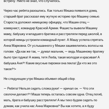
встречу. Никто не знал, что случилось.
Через час ребята разошлись. Как только Мишка появился дома,
старший брат рассказал ему жуткую историю про Машину семью.
Староста доложил немецкому офицеру, что Машин отец —
коммунист, командир Красной Армии. Фашисты вывели Машину
маму, бабушку и младшего братика и расстреляли перед школой, в
которой немцы устроили командный пункт. А Машу успела спрятать
Анна Марковна. От услышанного у Мишки зашевелились волосы на
голове. «Да как же так, — думал мальчик, — ведь Машиному братику
было три годика! А мама, тетя Люба, такая молодая и красивая! А
бабушка Аня?! Какие вкусные пирожки она пекла! Да что же это
такое?!»
Не следующее утро Мишка объявил общий сбор.
— Ребята! Нельзя сидеть сложа руки! — кричал он. — Что эти
сволочи делают?! Маша теперь осталась совсем одна. Отец погиб,
мать, брата и бабушку расстреляли! А мы тихо будем сидеть по
домам, как учила нас Анна Марковна? Вы как хотите, а я буду