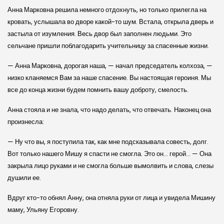
Анна Марковна решила немного отдохнуть, но только прилегла на
кровать, услышала во дворе какой-то шум. Встала, открыла дверь и
застыла от изумления. Весь двор был заполнен людьми. Это
сельчане пришли поблагодарить учительницу за спасенные жизни.
— Анна Марковна, дорогая наша, — начал председатель колхоза, —
низко кланяемся Вам за наше спасение. Вы настоящая героиня. Мы
все до конца жизни будем помнить вашу доброту, смелость.
Анна стояла и не знала, что надо делать, что отвечать. Наконец она
произнесла:
— Ну что вы, я поступила так, как мне подсказывала совесть, долг.
Вот только нашего Мишу я спасти не смогла. Это он… герой… — Она
закрыла лицо руками и не смогла больше вымолвить и слова, слезы
душили ее.
Вдруг кто-то обнял Анну, она отняла руки от лица и увидела Мишину
маму, Ульяну Егоровну.