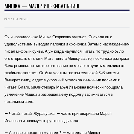
МИШКА — МАЛЬЧИШ-КИБАЛЬЧИШ
27.09.2023
Ох и нравилось же Мишке Скорикову учиться! Сначала он с
удовольствием выводил палочки и крючочки. Затем с наслаждением
писал цифры и буквы. А уж когда научился читать, то трудно было
его оторвать от книги. Мать гоняла Мишку за это, несколько раз даже
била ремнем, но никакое наказание не могло отлучить мальчика от
любимого занятия. Он был частым гостем сельской библиотеки.
Выберет книгу, сядет в укромный уголок за книжными полками и
читает. Благо, библиотекарь Марья Ивановна всячески поощряла
увлечение Мишки и разрешала ему подолгу засиживаться в
читальном зале.
— Читай, читай, Журавушка! — часто приговаривала Марья
Ивановна и почему-то грустно вздыхала.
— А разве я похож на журавля? — удивлялся Мишка.