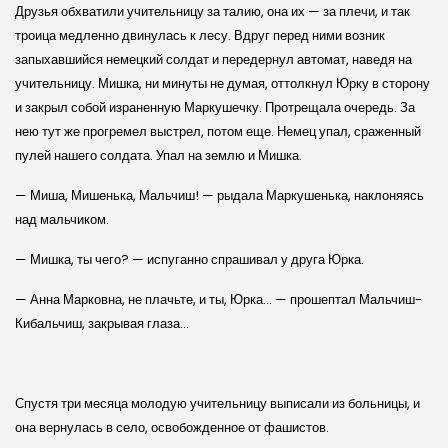
Друзья обхватили учительницу за талию, она их — за плечи, и так
троица медленно двинулась к лесу. Вдруг перед ними возник
запыхавшийся немецкий солдат и передернул автомат, наведя на
учительницу. Мишка, ни минуты не думая, оттолкнул Юрку в сторону
и закрыл собой израненную Маркушечку. Протрещала очередь. За
нею тут же прогремел выстрел, потом еще. Немец упал, сраженный
пулей нашего солдата. Упал на землю и Мишка.
— Миша, Мишенька, Мальчиш! — рыдала Маркушенька, наклоняясь
над мальчиком.
— Мишка, ты чего? — испуганно спрашивал у друга Юрка.
— Анна Марковна, не плачьте, и ты, Юрка… — прошептал Мальчиш-
Кибальчиш, закрывая глаза…
Спустя три месяца молодую учительницу выписали из больницы, и
она вернулась в село, освобожденное от фашистов.