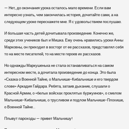
— Нет, до окончания урока осталось мало времени. Если вам
интересно узнать, чем закончилась история, дочитайте сами, а на
следующем уроке перескажете мне. Я с удовольствием послушаю.
И большая часть детей дочитывала произведение. Конечно же,
среди этих учеников был и Мишка. Ему очень нравились уроки Анны
Марковны, он приходил в восторг от ее рассказов, представлял себя
то на месте писателей, то на месте героев их рассказов.
Но однажды Маркушенька не стала останавливаться на самом
интересном месте, а дочитала произведение до конца. Это была
«Сказка о Военной Тайне, о Мальчише-Кибальчише и его твердом
слове» Аркадия Гайдара. Ребята, затаив дыхание, слушали о
Красной Армии, о «белых войсках проклятых буржуинов», о смелом
Мальчише-Кибальчише, о трусливом и подлом Мальчише-Плохише,
о Военной Тайне…
Плывут пароходы — привет Мальчишу!