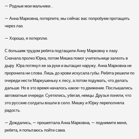
— Родные мои мальчики…
— Анна Марковна, потерпите, мы сейчас вас попробуем протащить
через лаз.
— Хорошо, я потерплю.
С большим трудом ребята подтащили Анну Марковну к лазу.
Сначала пролез Юрка, потом Мишка помог учительнице залезть в
дыру. Юра потянул ее за руки и вытащил наружу. Анна Марковна не
проронила ни слова. Лишь до крови искусала губы. Ребята решили по
очереди нести Маркушеньку к лесу, а потом подумать, что делать
дальше. Но в это время началось какое-то движение. Послышались
автоматные очереди. Суетились, убегая, немцы. Друзья поняли, что
это русские солдаты вошли в село. Мишку и Юрку переполняла
радость.
— Дождались, — прошептала Анна Марковна, — поднимите меня,
ребята, я попытаюсь пойти сама.