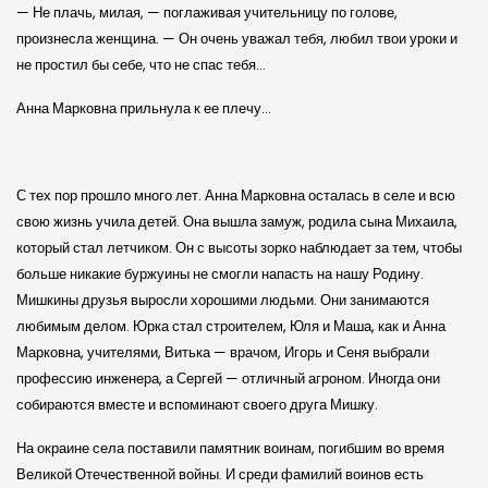
— Не плачь, милая, — поглаживая учительницу по голове,
произнесла женщина. — Он очень уважал тебя, любил твои уроки и
не простил бы себе, что не спас тебя…
Анна Марковна прильнула к ее плечу…
С тех пор прошло много лет. Анна Марковна осталась в селе и всю
свою жизнь учила детей. Она вышла замуж, родила сына Михаила,
который стал летчиком. Он с высоты зорко наблюдает за тем, чтобы
больше никакие буржуины не смогли напасть на нашу Родину.
Мишкины друзья выросли хорошими людьми. Они занимаются
любимым делом. Юрка стал строителем, Юля и Маша, как и Анна
Марковна, учителями, Витька — врачом, Игорь и Сеня выбрали
профессию инженера, а Сергей — отличный агроном. Иногда они
собираются вместе и вспоминают своего друга Мишку.
На окраине села поставили памятник воинам, погибшим во время
Великой Отечественной войны. И среди фамилий воинов есть