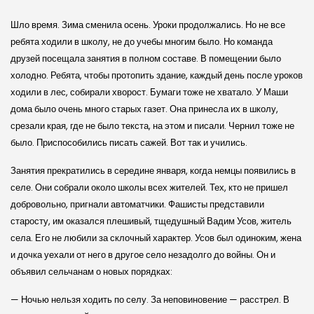
Шло время. Зима сменила осень. Уроки продолжались. Но не все
ребята ходили в школу, не до учебы многим было. Но команда
друзей посещала занятия в полном составе. В помещении было
холодно. Ребята, чтобы протопить здание, каждый день после уроков
ходили в лес, собирали хворост. Бумаги тоже не хватало. У Маши
дома было очень много старых газет. Она принесла их в школу,
срезали края, где не было текста, на этом и писали. Чернил тоже не
было. Приспособились писать сажей. Вот так и учились.
Занятия прекратились в середине января, когда немцы появились в
селе. Они собрали около школы всех жителей. Тех, кто не пришел
добровольно, пригнали автоматчики. Фашисты представили
старосту, им оказался плешивый, тщедушный Вадим Усов, житель
села. Его не любили за склочный характер. Усов был одиноким, жена
и дочка уехали от него в другое село незадолго до войны. Он и
объявил сельчанам о новых порядках:
— Ночью нельзя ходить по селу. За неповиновение — расстрел. В