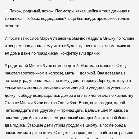
— Похож, родимый, похож. Посмотри, какая шейка у тебя длинная и
тоненькая. Небось, недоедаешь? Еще бы, пойди, прокорми столько
ртов-то.
И после этих слов Марья Ивановна обычно гладила Мишку по голове
и непременно давала ему что-нибудь вкусненькое, чего мальчик не
ел дома даже по праздникам: конфетку или пряник.
У родителей Мишки было семеро детей. Мал мала меньше. Отец
работал зоотехником в колхозе, мать — дояркой. Она вставала в
четыре утра, управлялась по дому, доила корову Зорьку, которую в
семье уважительно называли кормилицей, и уходила на утреннюю
дойку. К обеду возвращалась домой и опять хлопотала по хозяйству.
Старше Мишки были сестра Оля и брат Ваня, они погодки, одной
четырнадцать лет, другому — тринадцать. Дальше шел Мишка, за
ним еще два брата и две сестры, самой младшей из которой было
два годика. Старшие дети утром уходили в школу, а после обеда
помогали матери по дому. Отец же возвращался с работы не раньше