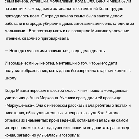
семи вечера, уставший, молчаливый. Когда Оля, Ваня и Миша были
на занятиях, с младшими оставался шестилетний Коля. Трудно
приходилось всем. С утра до вечера семья была занята делом:
работали в огороде, убирали в доме, заготавливали сено, следили за
малышами… Вот поэтому мать и не поощряла Мишкино увлечение
чтением, сварливо приговаривала:
— Некогда глупостями заниматься, надо дело делать.
И вообще, если бы не отец, мечтавший о том, чтобы его дети
получили образование, мать давно бы запретила старшим ходить в
школу.
Когда Мишка перешел в шестой класс, к ним пришла молоденькая
учительница Анна Марковна. Ученики сразу дали ей прозвище
«Маркушенька». Она с интересом рассказывала ребятам о поэтах и
писателях, об их удивительных и непростых судьбах. Читала
отрывки из знаменитых произведений, останавливалась на самом
интересном месте, и когда ученики просили ее дочитать рассказ до
конца, загадочно улыбалась и говорила: