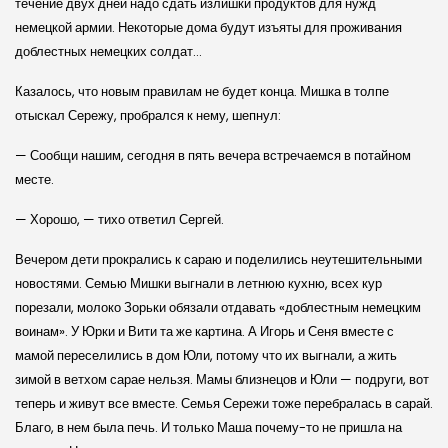
течение двух дней надо сдать излишки продуктов для нужд
немецкой армии. Некоторые дома будут изъяты для проживания
доблестных немецких солдат…
Казалось, что новым правилам не будет конца. Мишка в толпе
отыскал Сережу, пробрался к нему, шепнул:
— Сообщи нашим, сегодня в пять вечера встречаемся в потайном
месте.
— Хорошо, — тихо ответил Сергей.
Вечером дети прокрались к сараю и поделились неутешительными
новостями. Семью Мишки выгнали в летнюю кухню, всех кур
порезали, молоко Зорьки обязали отдавать «доблестным немецким
воинам». У Юрки и Вити та же картина. А Игорь и Сеня вместе с
мамой переселились в дом Юли, потому что их выгнали, а жить
зимой в ветхом сарае нельзя. Мамы близнецов и Юли — подруги, вот
теперь и живут все вместе. Семья Сережи тоже перебралась в сарай.
Благо, в нем была печь. И только Маша почему-то не пришла на