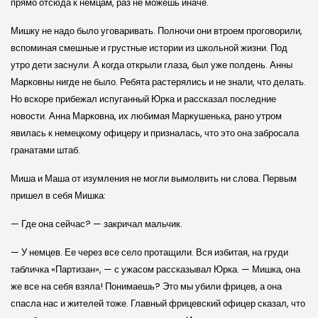
прямо отсюда к немцам, раз не можешь иначе.
Мишку не надо было уговаривать. Полночи они втроем проговорили,
вспоминая смешные и грустные истории из школьной жизни. Под
утро дети заснули. А когда открыли глаза, был уже полдень. Анны
Марковны нигде не было. Ребята растерялись и не знали, что делать.
Но вскоре прибежал испуганный Юрка и рассказал последние
новости. Анна Марковна, их любимая Маркушенька, рано утром
явилась к немецкому офицеру и призналась, что это она забросала
гранатами штаб.
Миша и Маша от изумления не могли вымолвить ни слова. Первым
пришел в себя Мишка:
— Где она сейчас? — закричал мальчик.
— У немцев. Ее через все село протащили. Вся избитая, на груди
табличка «Партизан», — с ужасом рассказывал Юрка. — Мишка, она
же все на себя взяла! Понимаешь? Это мы убили фрицев, а она
спасла нас и жителей тоже. Главный фрицевский офицер сказал, что