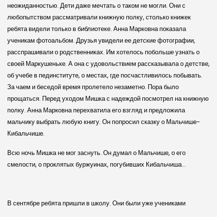
неожиданностью. Дети даже мечтать о таком не могли. Они с
любопытством рассматривали книжную полку, столько книжек
ребята видели только в библиотеке. Анна Марковна показала
ученикам фотоальбом. Друзья увидели ее детские фотографии,
расспрашивали о родственниках. Им хотелось побольше узнать о
своей Маркушеньке. А она с удовольствием рассказывала о детстве,
об учебе в пединституте, о местах, где посчастливилось побывать.
За чаем и беседой время пролетело незаметно. Пора было
прощаться. Перед уходом Мишка с надеждой посмотрел на книжную
полку. Анна Марковна перехватила его взгляд и предложила
мальчику выбрать любую книгу. Он попросил сказку о Мальчише-
Кибальчише.
Всю ночь Мишка не мог заснуть. Он думал о Мальчише, о его
смелости, о проклятых буржуинах, погубивших Кибальчиша…
В сентябре ребята пришли в школу. Они были уже учениками