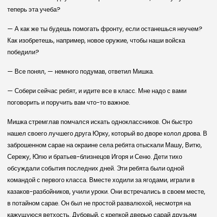
теперь эта учеба?
— А как же ты будешь помогать фронту, если останешься неучем?
Как изобретешь, например, новое оружие, чтобы наши войска
победили?
— Все понял, — немного подумав, ответил Мишка.
— Собери сейчас ребят, и идите все в класс. Мне надо с вами
поговорить и поручить вам что-то важное.
Мишка стремглав помчался искать одноклассников. Он быстро
нашел своего лучшего друга Юрку, который во дворе колол дрова. В
заброшенном сарае на окраине села ребята отыскали Машу, Витю,
Сережу, Юлю и братьев-близнецов Игоря и Сеню. Дети тихо
обсуждали события последних дней. Эти ребята были одной
командой с первого класса. Вместе ходили за ягодами, играли в
казаков-разбойников, учили уроки. Они встречались в своем месте,
в потайном сарае. Он был не простой развалюхой, несмотря на
кажущуюся ветхость. Дубовый, с крепкой дверью сарай друзьям