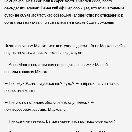
немцев фашисты согнали в сарай часть жителей села, всего
семьдесят человек. Немецкий офицер сообщил, что если в течение
суток не объявится тот, кто совершил «злодейство по отношению к
солдатам вермахта», то все запертые в сарае будут сожжены.
Поздно вечером Мишка тихо постучал в двери к Анне Марковне. Она
впустила мальчика и облегченно вздохнула.
— Анна Марковна, я пришел попрощаться с вами и Машей, —
печально сказал Мишка.
— Почему? Разве ты уезжаешь? Куда? — набросилась на него с
вопросами Маша.
— Ничего не понимаю, объясни, что случилось? —
поинтересовалась Анна Марковна.
— Никуда я не уезжаю. Вы же знаете, что произошло сегодня?