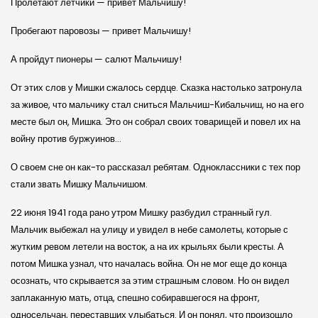
Пролетают летчики — привет Мальчишу!
Пробегают паровозы — привет Мальчишу!
А пройдут пионеры — салют Мальчишу!
От этих слов у Мишки сжалось сердце. Сказка настолько затронула
за живое, что мальчику стал сниться Мальчиш-Кибальчиш, но на его
месте был он, Мишка. Это он собрал своих товарищей и повел их на
войну против буржуинов…
О своем сне он как-то рассказал ребятам. Одноклассники с тех пор
стали звать Мишку Мальчишом.
22 июня 1941 года рано утром Мишку разбудил странный гул.
Мальчик выбежал на улицу и увидел в небе самолеты, которые с
жутким ревом летели на восток, а на их крыльях были кресты. А
потом Мишка узнал, что началась война. Он не мог еще до конца
осознать, что скрывается за этим страшным словом. Но он видел
заплаканную мать, отца, спешно собиравшегося на фронт,
односельчан, переставших улыбаться. И он понял, что произошло