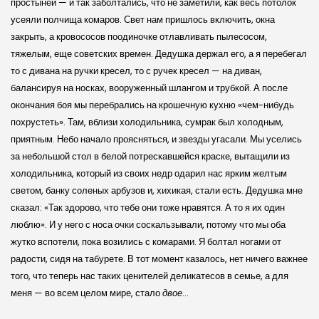
простыней — и так заболтались, что не заметили, как весь потолок
усеяли полчища комаров. Свет нам пришлось включить, окна
закрыть, а кровососов поодиночке отлавливать пылесосом,
тяжелым, еще советских времен. Дедушка держал его, а я перебегал
то с дивана на ручки кресел, то с ручек кресел — на диван,
балансируя на носках, вооруженный шлангом и трубкой. А после
окончания боя мы перебрались на крошечную кухню «чем-нибудь
похрустеть». Там, вблизи холодильника, сумрак был холодным,
приятным. Небо начало проясняться, и звезды угасали. Мы уселись
за небольшой стол в белой потрескавшейся краске, вытащили из
холодильника, который из своих недр одарил нас ярким желтым
светом, банку соленых арбузов и, хихикая, стали есть. Дедушка мне
сказал: «Так здорово, что тебе они тоже нравятся. А то я их один
люблю». И у него с носа очки соскальзывали, потому что мы оба
жутко вспотели, пока возились с комарами. Я болтал ногами от
радости, сидя на табурете. В тот момент казалось, нет ничего важнее
того, что теперь нас таких ценителей деликатесов в семье, а для
меня — во всем целом мире, стало
двое
…