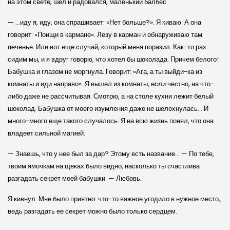
на этом свете, шел и радовался, маленький балбес.
— …иду я, иду, она спрашивает: «Нет больше?». Я киваю. А она
говорит: «Поищи в кармане». Лезу в карман и обнаруживаю там
печенье. Или вот еще случай, который меня поразил. Как-то раз
сидим мы, и я вдруг говорю, что хотел бы шоколада. Причем белого!
Бабушка и глазом не моргнула. Говорит: «Ага, а ты выйди-ка из
комнаты и иди направо». Я вышел из комнаты, если честно, на что-
либо даже не рассчитывая. Смотрю, а на столе кухни лежит белый
шоколад. Бабушка от моего изумления даже не шелохнулась… И
много-много еще такого случалось. Я на всю жизнь понял, что она
владеет сильной магией.
— Знаешь, что у нее был за дар? Этому есть название… — По тебе,
твоим ямочкам на щеках было видно, насколько ты счастлива
разгадать секрет моей бабушки. — Любовь.
Я кивнул. Мне было приятно: что-то важное угодило в нужное место,
ведь разгадать ее секрет можно было только сердцем.