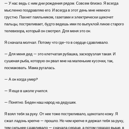
— У нас ведь с ним дни рождения рядом. Совсем близко. Я всегда
мысленно поздравляю его. И всегда в этот день мне немного
грустно. Пахнет паяльником, газетами и электрически щекочет
пальцы, постреливает, будто ведешь ими по выпуклой линзе старого
телевизора, который он смотрел. Для меня это он.
Я сначала молчал. Потому что где-то в сердце сдавливало.
— Для меня дед — это клетчатая рубашка, заскорузлая такая. И
сушеная рыба, которую он рвал мне на маленькие кусочки, так,
посмаковать. Мама ругалась.
— А он когда умер?
— Я еще в школе учился.
— Понятно. Беден наш народ на дедушек.
Я взял тебя за руку. От нее тоже постреливало, щекотало кожу. Я
сжал ладонь крепче — прошло. Но чем крепче я держал тебя за руку,
тем сильнее сдавливало — сначала сердце, а потом гораздо выше, в