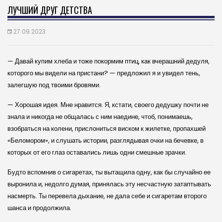
ЛУЧШИЙ ДРУГ ДЕТСТВА
27.09.2023
— Давай купим хлеба и тоже покормим птиц, как вчерашний дедуля,
которого мы видели на пристани? — предложил я и увидел тень,
залегшую под твоими бровями.
— Хорошая идея. Мне нравится. Я, кстати, своего дедушку почти не
знала и никогда не общалась с ним наедине, чтоб, понимаешь,
взобраться на колени, прислониться виском к жилетке, пропахшей
«Беломором», и слушать истории, разглядывая очки на бечевке, в
которых от его глаз оставались лишь одни смешные зрачки.
Будто вспомнив о сигаретах, ты вытащила одну, как бы случайно ее
выронила и, недолго думая, принялась эту несчастную затаптывать
насмерть. Ты перевела дыхание, не дала себе и сигаретам второго
шанса и продолжила.