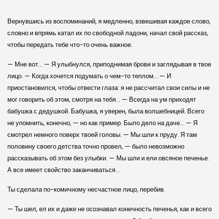
Вернувшись из воспоминаний, я медленно, взвешивая каждое слово,
словно и впрямь катал их по свободной ладони, начал свой рассказ,
чтобы передать тебе что-то очень важное.
— Мне вот… — Я улыбнулся, приподнимая брови и заглядывая в твое
лицо. — Когда хочется подумать о чем-то теплом… — И
приостановился, чтобы отвести глаза: я не рассчитал свои силы и не
мог говорить об этом, смотря на тебя… — Всегда на ум приходят
бабушка с дедушкой. Бабушка, я уверен, была волшебницей. Всего
не упомнить, конечно, — но как пример. Было дело на даче… — Я
смотрел немного поверх твоей головы. — Мы шли к пруду. Я там
половину своего детства точно провел, — было невозможно
рассказывать об этом без улыбки. — Мы шли и ели овсяное печенье.
А все имеет свойство заканчиваться…
Ты сделала по-комичному несчастное лицо, перебив.
— Ты шел, ел их и даже не осознавал конечность печенья, как и всего