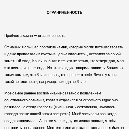
ОГРАНИЧЕННОСТЬ
Проблема камня — ограниченность.
От наших я слышал про такие камни, которые могли путешествовать
и даже проползали в пустыне целые километры, оставляя за собой
заметный след. Конечно, были и те, кто не верил, кто утверждал, мол,
это всего лишь легенда. Но это в людях говорила зависть. Зависть к
таким камням, что были вольны, как орел — в небе. Лично у меня
такой возможности, например, никогда не было.
Мое самое раннее воспоминание связано с появлением
собственного сознания, когда я отделился от огромного ядра: оно
разбилось о стену крепости (жизнь моя, к сожалению, началась
гораздо позже нашей эпохи расцвета). Мной засыпали ров, когда
осада закончилась. А позже меня и других использовали, чтобы
построить город заново. Местечко мне досталось козырное: я был на