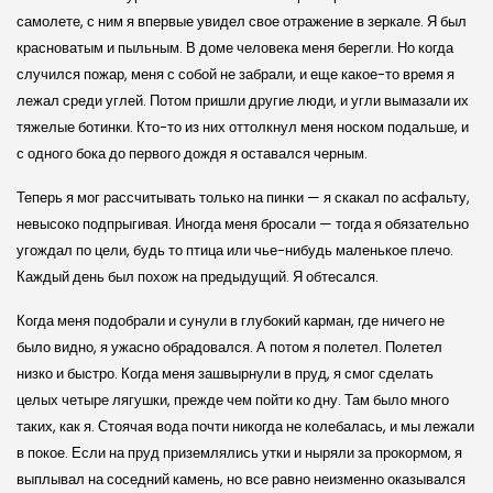
самолете, с ним я впервые увидел свое отражение в зеркале. Я был
красноватым и пыльным. В доме человека меня берегли. Но когда
случился пожар, меня с собой не забрали, и еще какое-то время я
лежал среди углей. Потом пришли другие люди, и угли вымазали их
тяжелые ботинки. Кто-то из них оттолкнул меня носком подальше, и
с одного бока до первого дождя я оставался черным.
Теперь я мог рассчитывать только на пинки — я скакал по асфальту,
невысоко подпрыгивая. Иногда меня бросали — тогда я обязательно
угождал по цели, будь то птица или чье-нибудь маленькое плечо.
Каждый день был похож на предыдущий. Я обтесался.
Когда меня подобрали и сунули в глубокий карман, где ничего не
было видно, я ужасно обрадовался. А потом я полетел. Полетел
низко и быстро. Когда меня зашвырнули в пруд, я смог сделать
целых четыре лягушки, прежде чем пойти ко дну. Там было много
таких, как я. Стоячая вода почти никогда не колебалась, и мы лежали
в покое. Если на пруд приземлялись утки и ныряли за прокормом, я
выплывал на соседний камень, но все равно неизменно оказывался