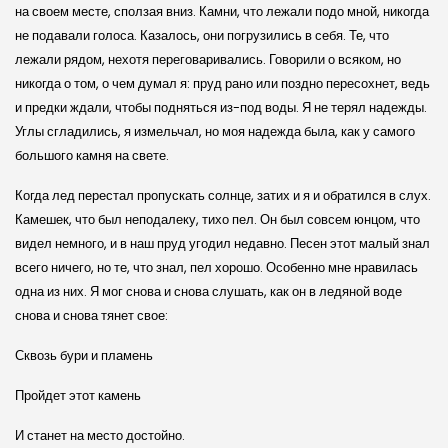
на своем месте, сползая вниз. Камни, что лежали подо мной, никогда
не подавали голоса. Казалось, они погрузились в себя. Те, что
лежали рядом, нехотя переговаривались. Говорили о всяком, но
никогда о том, о чем думал я: пруд рано или поздно пересохнет, ведь
и предки ждали, чтобы подняться из-под воды. Я не терял надежды.
Углы сгладились, я измельчал, но моя надежда была, как у самого
большого камня на свете.
Когда лед перестал пропускать солнце, затих и я и обратился в слух.
Камешек, что был неподалеку, тихо пел. Он был совсем юнцом, что
видел немного, и в наш пруд угодил недавно. Песен этот малый знал
всего ничего, но те, что знал, пел хорошо. Особенно мне нравилась
одна из них. Я мог снова и снова слушать, как он в ледяной воде
снова и снова тянет свое:
Сквозь бури и пламень
Пройдет этот камень
И станет на место достойно.