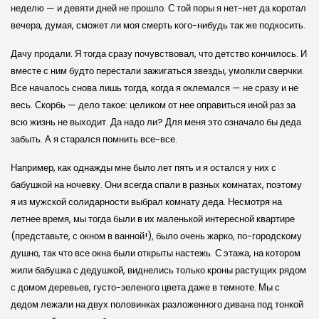
неделю — и девяти дней не прошло. С той поры я нет-нет да коротал
вечера, думая, сможет ли моя смерть кого-нибудь так же подкосить.
Дачу продали. Я тогда сразу почувствовал, что детство кончилось. И
вместе с ним будто перестали зажигаться звезды, умолкли сверчки.
Все началось снова лишь тогда, когда я оклемался — не сразу и не
весь. Скорбь — дело такое: целиком от нее оправиться иной раз за
всю жизнь не выходит. Да надо ли? Для меня это означало бы деда
забыть. А я старался помнить все-все.
Например, как однажды мне было лет пять и я остался у них с
бабушкой на ночевку. Они всегда спали в разных комнатах, поэтому
я из мужской солидарности выбрал комнату деда. Несмотря на
летнее время, мы тогда были в их маленькой интересной квартире
(представьте, с окном в ванной!), было очень жарко, по-городскому
душно, так что все окна были открыты настежь. С этажа, на котором
жили бабушка с дедушкой, виднелись только кроны растущих рядом
с домом деревьев, густо-зеленого цвета даже в темноте. Мы с
дедом лежали на двух половинках разложенного дивана под тонкой