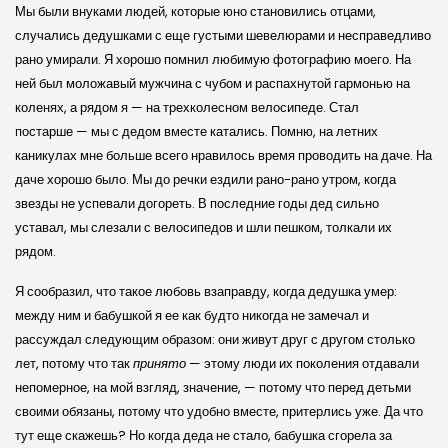
Мы были внуками людей, которые юно становились отцами,
случались дедушками с еще густыми шевелюрами и несправедливо
рано умирали. Я хорошо помнил любимую фотографию моего. На
ней был моложавый мужчина с чубом и распахнутой гармонью на
коленях, а рядом я — на трехколесном велосипеде. Стал
постарше — мы с дедом вместе катались. Помню, на летних
каникулах мне больше всего нравилось время проводить на даче. На
даче хорошо было. Мы до речки ездили рано-рано утром, когда
звезды не успевали догореть. В последние годы дед сильно
уставал, мы слезали с велосипедов и шли пешком, толкали их
рядом.
Я сообразил, что такое любовь взаправду, когда дедушка умер:
между ним и бабушкой я ее как будто никогда не замечал и
рассуждал следующим образом: они живут друг с другом столько
лет, потому что так
принято
— этому люди их поколения отдавали
непомерное, на мой взгляд, значение, — потому что перед детьми
своими обязаны, потому что удобно вместе, притерлись уже. Да что
тут еще скажешь? Но когда деда не стало, бабушка сгорела за