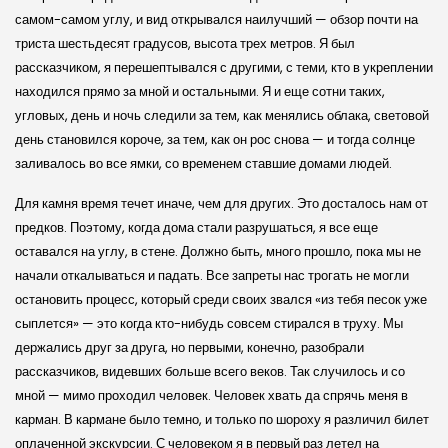
самом-самом углу, и вид открывался наилучший — обзор почти на
триста шестьдесят градусов, высота трех метров. Я был
рассказчиком, я перешептывался с другими, с теми, кто в укреплении
находился прямо за мной и остальными. Я и еще сотни таких,
угловых, день и ночь следили за тем, как менялись облака, световой
день становился короче, за тем, как он рос снова — и тогда солнце
заливалось во все ямки, со временем ставшие домами людей.
Для камня время течет иначе, чем для других. Это досталось нам от
предков. Поэтому, когда дома стали разрушаться, я все еще
оставался на углу, в стене. Должно быть, много прошло, пока мы не
начали откалываться и падать. Все запреты нас трогать не могли
остановить процесс, который среди своих звался «из тебя песок уже
сыплется» — это когда кто-нибудь совсем стирался в труху. Мы
держались друг за друга, но первыми, конечно, разобрали
рассказчиков, видевших больше всего веков. Так случилось и со
мной — мимо проходил человек. Человек хвать да спрячь меня в
карман. В кармане было темно, и только по шороху я различил билет
оплаченной экскурсии. С человеком я в первый раз летел на