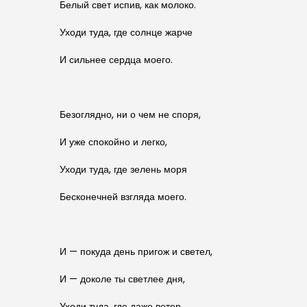
Белый свет испив, как молоко.
Уходи туда, где солнце жарче
И сильнее сердца моего.
Безоглядно, ни о чем не споря,
И уже спокойно и легко,
Уходи туда, где зелень моря
Бесконечней взгляда моего.
И — покуда день пригож и светел,
И — доколе ты светлее дня,
Уходи туда, где даже ветер