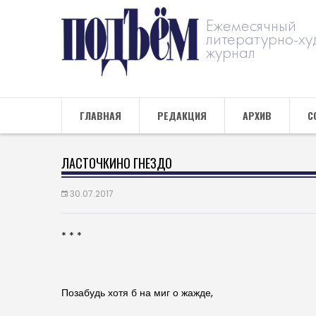
Ежемесячный
литературно-ху
журнал
ГЛАВНАЯ
РЕДАКЦИЯ
АРХИВ
С
ЛАСТОЧКИНО ГНЕЗДО
30.07.2017
* * *
Позабудь хотя б на миг о жажде,