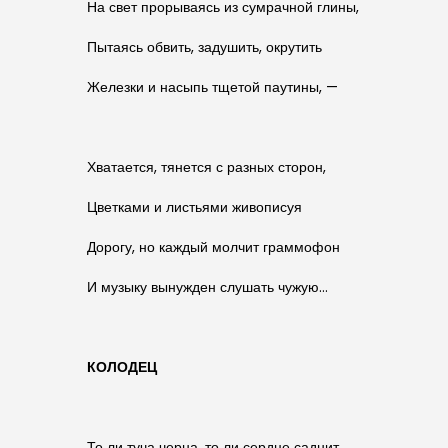
На свет прорываясь из сумрачной глины,
Пытаясь обвить, задушить, окрутить
Железки и насыпь тщетой паутины, —
Хватается, тянется с разных сторон,
Цветками и листьями живописуя
Дорогу, но каждый молчит граммофон
И музыку вынужден слушать чужую…
КОЛОДЕЦ
То ли туча черна, то ли сердце саднит.