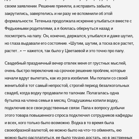
своем заявлении. Решение приняли, а исправить забыли,
закрутились, завертелись и ни разу не вспомнили об этой
формальности. Тетенька продолжала искренне улыбаться вместе с
Федькиными родителями, а я боялась обернуться назад и
посмотреть на папу. Он, конечно, держался, улыбался и даже шутил,
но глаза выдавали его состояние. «Шутим, шутим, а тоска все растет,
растет…» — кажется, так было у Цветаевой и это точно про папу.
Свадебный праздничный вечер отвлек меня от грустных мыслей,
очень быстро переключив на срочное решение проблем, которые
начали вдруг вылетать, как из рога изобилия. Мы попали со своей
женитьбой в тот самый непростой, строгий период безалкогольных
свадеб, когда водку продавали по талонам. Полагалась одна
бутылка на члена семьи в месяц. Оладушкины копили водку,
подключив все свои родственные связи. Папа к вопросу добычи
этого товара повышенного спроса подключил сотрудников кафедры
и всех, кого только было возможно. Водка в то время была
своеобразной валютой, ее можно было на что-то обменять, ею
можно было расплатиться, ее было трудно достать, но в экстренных