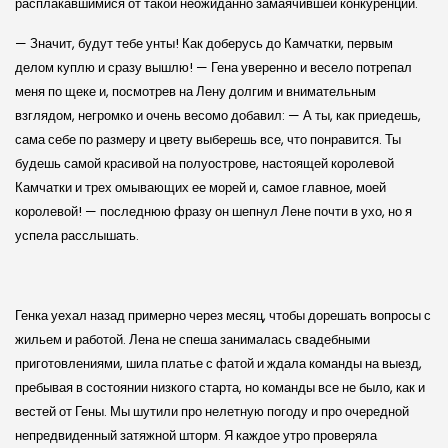
расплакавшимися от такой неожиданно замаячившей конкуренции.
— Значит, будут тебе унты! Как доберусь до Камчатки, первым
делом куплю и сразу вышлю! — Гена уверенно и весело потрепал
меня по щеке и, посмотрев на Лену долгим и внимательным
взглядом, негромко и очень весомо добавил: — А ты, как приедешь,
сама себе по размеру и цвету выберешь все, что понравится. Ты
будешь самой красивой на полуострове, настоящей королевой
Камчатки и трех омывающих ее морей и, самое главное, моей
королевой! — последнюю фразу он шепнул Лене почти в ухо, но я
успела расслышать.
Генка уехал назад примерно через месяц, чтобы дорешать вопросы с
жильем и работой. Лена не спеша занималась свадебными
приготовлениями, шила платье с фатой и ждала команды на выезд,
пребывая в состоянии низкого старта, но команды все не было, как и
вестей от Гены. Мы шутили про нелетную погоду и про очередной
непредвиденный затяжной шторм. Я каждое утро проверяла