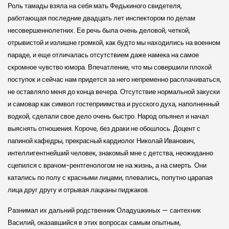
Роль тамады взяла на себя мать Федькиного свидетеля,
работающая последние двадцать лет инспектором по делам
несовершеннолетних. Ее речь была очень деловой, четкой,
отрывистой и излишне громкой, как будто мы находились на военном
параде, и еще отличалась отсутствием даже намека на самое
скромное чувство юмора. Впечатление, что мы совершили плохой
поступок и сейчас нам придется за него непременно расплачиваться,
не оставляло меня до конца вечера. Отсутствие нормальной закуски
и самовар как символ гостеприимства и русского духа, наполненный
водкой, сделали свое дело очень быстро. Народ опьянел и начал
выяснять отношения. Короче, без драки не обошлось. Доцент с
папиной кафедры, прекрасный кардиолог Николай Иванович,
интеллигентнейший человек, знакомый мне с детства, неожиданно
сцепился с врачом-рентгенологом не на жизнь, а на смерть. Они
катались по полу с красными лицами, плевались, попутно царапая
лица друг другу и отрывая лацканы пиджаков.
Разнимал их дальний родственник Оладушкиных — сантехник
Василий, оказавшийся в этих вопросах самым опытным,