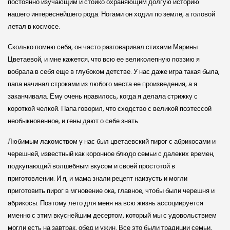
постоянно изучающим и стойко охраняющим долгую историю
нашего интереснейшего рода. Ногами он ходил по земле, а головой
летал в космосе.
Сколько помню себя, он часто разговаривал стихами Марины
Цветаевой, и мне кажется, что всю ее великолепную поэзию я
вобрала в себя еще в глубоком детстве. У нас даже игра такая была,
папа начинал строками из любого места ее произведения, а я
заканчивала. Ему очень нравилось, когда я делала стрижку с
короткой челкой. Папа говорил, что сходство с великой поэтессой
необыкновенное, и гены дают о себе знать.
Любимым лакомством у нас был цветаевский пирог с абрикосами и
черешней, известный как коронное блюдо семьи с далеких времен,
подкупающий волшебным вкусом и своей простотой в
приготовлении. И я, и мама знали рецепт наизусть и могли
приготовить пирог в мгновение ока, главное, чтобы были черешня и
абрикосы. Поэтому лето для меня на всю жизнь ассоциируется
именно с этим вкуснейшим десертом, который мы с удовольствием
могли есть на завтрак, обед и ужин. Все это были традиции семьи,