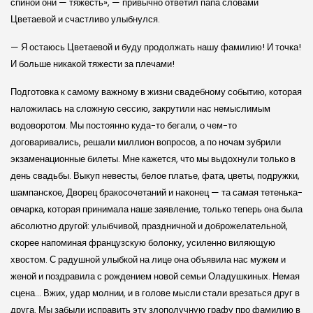
спиной они — тяжесть», — привычно ответил папа словами
Цветаевой и счастливо улыбнулся.
— Я остаюсь Цветаевой и буду продолжать нашу фамилию! И точка!
И больше никакой тяжести за плечами!
Подготовка к самому важному в жизни свадебному событию, которая
наложилась на сложную сессию, закрутили нас немыслимым
водоворотом. Мы постоянно куда-то бегали, о чем-то
договаривались, решали миллион вопросов, а по ночам зубрили
экзаменационные билеты. Мне кажется, что мы выдохнули только в
день свадьбы. Выкуп невесты, белое платье, фата, цветы, подружки,
шампанское, Дворец бракосочетаний и наконец — та самая тетенька-
овчарка, которая принимала наше заявление, только теперь она была
абсолютно другой: улыбчивой, праздничной и доброжелательной,
скорее напоминая французскую болонку, усиленно виляющую
хвостом. С радушной улыбкой на лице она объявила нас мужем и
женой и поздравила с рождением новой семьи Оладушкиных. Немая
сцена… Вжих, удар молнии, и в голове мысли стали врезаться друг в
друга. Мы забыли исправить эту злополучную графу про фамилию в