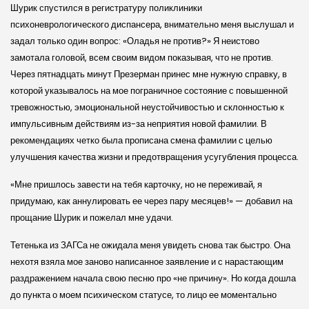
Шурик спустился в регистратуру поликлиники
психоневрологического диспансера, внимательно меня выслушал и
задал только один вопрос: «Оладья не против?» Я неистово
замотала головой, всем своим видом показывая, что не против.
Через пятнадцать минут Презерман принес мне нужную справку, в
которой указывалось на мое пограничное состояние с повышенной
тревожностью, эмоциональной неустойчивостью и склонностью к
импульсивным действиям из-за неприятия новой фамилии. В
рекомендациях четко была прописана смена фамилии с целью
улучшения качества жизни и предотвращения усугубления процесса.
«Мне пришлось завести на тебя карточку, но не переживай, я
придумаю, как аннулировать ее через пару месяцев!» — добавил на
прощание Шурик и пожелал мне удачи.
Тетенька из ЗАГСа не ожидала меня увидеть снова так быстро. Она
нехотя взяла мое заново написанное заявление и с нарастающим
раздражением начала свою песню про «не причину». Но когда дошла
до пункта о моем психическом статусе, то лицо ее моментально