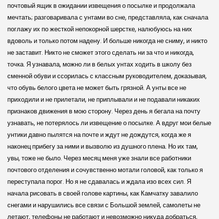
почтовый ящик в ожидании извещения о посылке и продолжала
мечтать; разговаривала с унтами во сне, представляла, как сначала
поглажу их по жесткой непокорной шерстке, налюбуюсь на них
вдоволь и только потом надену. И больше никогда не сниму, и никто
не заставит. Никто не сможет этого сделать ни за что и никогда,
точка. Я узнавала, можно ли в белых унтах ходить в школу без
сменной обуви и ссорилась с классным руководителем, доказывая,
что обувь белого цвета не может быть грязной. А унты все не
приходили и не прилетали, не приплывали и не подавали никаких
признаков движения в мою сторону. Через день я бегала на почту
узнавать, не потерялось ли извещение о посылке. А вдруг мои белые
унтики давно пылятся на почте и ждут не дождутся, когда же я
наконец прибегу за ними и вызволю из душного плена. Но их там,
увы, тоже не было. Через месяц меня уже знали все работники
почтового отделения и сочувственно мотали головой, как только я
переступала порог. Но я не сдавалась и ждала изо всех сил. Я
начала рисовать в своей голове картины, как Камчатку завалило
снегами и нарушились все связи с Большой землей, самолеты не
летают, телефоны не работают и невозможно никуда добраться,