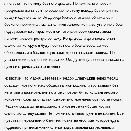
я поняла, что не могу без него дышать. Не помню, кто первый
предложил жениться, но решение по этому поводу было принято
сразу и единогласно. Во Дворце бракосочетаний, обнимаясь и
бесконечно хихикая, мы заполняли заявление на вступление в брак
под суровым взглядом местной тетеньки, всем своим видом
напоминающей грозную овчарку. Когда до­шли до определения
фамилии, которую я буду носить после брака, веселье мое
оборвалось, и я беспомощно посмотрела на своего жениха. Не
уловив моих внутренних терзаний, Оладушкин уверенно написал на
нужной строчке свою фамилию.
Известие, что Мария Цветаева и Федор Оладушкин через месяц
создадут новую ячейку общества, мои родители восприняли без
негатива и даже открыли по этому поводу бутылку шампанского,
искренне пожелав счастья. Самое грустное началось после ухода
Федьки, когда до папы дошло, что новая семья будет носить
фамилию Оладушкины. Нет, он не заламывал руки и не кричал. Все
чувства и переживания были написаны на его лице, которое едва
подавало признаки жизни слегка подрагивающими ресницами.