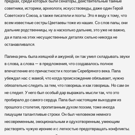
предках, среди которых были сенаторы, действительные тайные
советники, историки, археологи, искусствоведы, даже один Герой
Советского Союза, а также писатели и поэты. Это я веду к тому, что
всем известные сестры Цветаевы тоже из наших. Со слов папы, они
дальние родственницы, ну а насколько дальние, это уже не важно,
да и папа на этих несущественных деталях сильно никогда не
останавливался.
Папина речь была изящной и ажурной, он так умел складывать звуки
в слова, а слова — в предложения, что создавалось полное
впечатление его причастности к поэтам Серебряного века. Папа
убеждал нас с мамой, что когда происхождение обязывает, нужно
обязательно следить за тем, что говоришь и как говоришь. Но сам он
не следил. У него был особый дар выражать мысли так, что это
пробирало до самого сердца. Папа был настоящим выходцем из
прошлого столетия, пропитанным духом поэзии, тоже иногда
пишущим талантливые строки. Он был человеком немного
несовременным, эмоциональным и одухотворенным, умеющим
растворять чужую иронию и с легкостью предотвращать конфликты;