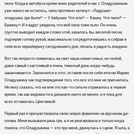
пели. Когда в автобусе кроме моих родителей и нас с Оладушкиным
уже никого не осталось, папа протяжно затянул: «Ладушки-
оладушки, где были? — У бабушки. Что ели? — Кашку. Что пили? —
Бражку!» И я вдруг увидела, что мой папа тоже пьян. Он очень
грустно выводил каждое слово этой, казалось бы, веселой песни,
подперев голову рукой, максимально сосредоточившись и собрав в
себе всю неразбериху сегодняшнего дня, печаль и радость воедино.
Вот так непросто появилась на свет наша новая семья, но любой,
даже самый счастливый и очень тяжелый день когда-нибудь
заканчивается. Закончился и этот, оставив после себя итогом Марию
Оладушкину как подтверждение того, что все это мне не приснилось.
Не могу сказать, что на мне это как-то сильно отражалось в первое
время, так как ведомости в деканате никто не менял, и я пока для
всех оставалась Цветаевой.
Первый раз я прочувствовала свою новую фамилию на вручении ди­
плома. Меня вызывали раза три, а я не реагировала и только когда
поняла, что Оладушкина — это про меня, двинулась к сцене. Я шла, а