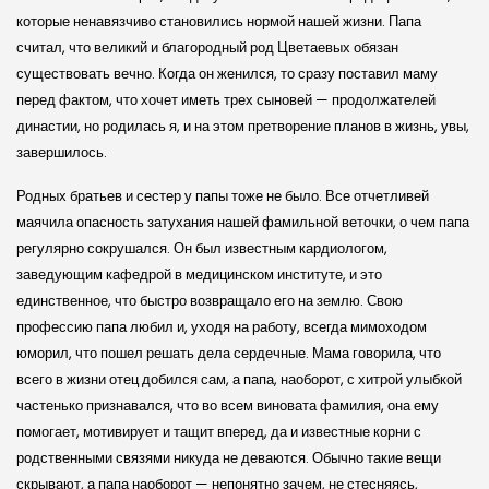
которые ненавязчиво становились нормой нашей жизни. Папа
считал, что великий и благородный род Цветаевых обязан
существовать вечно. Когда он женился, то сразу поставил маму
перед фактом, что хочет иметь трех сыновей — продолжателей
династии, но родилась я, и на этом претворение планов в жизнь, увы,
завершилось.
Родных братьев и сестер у папы тоже не было. Все отчетливей
маячила опасность затухания нашей фамильной веточки, о чем папа
регулярно сокрушался. Он был известным кардиологом,
заведующим кафедрой в медицинском институте, и это
единственное, что быстро возвращало его на землю. Свою
профессию папа любил и, уходя на работу, всегда мимоходом
юморил, что пошел решать дела сердечные. Мама говорила, что
всего в жизни отец добился сам, а папа, наоборот, с хитрой улыбкой
частенько признавался, что во всем виновата фамилия, она ему
помогает, мотивирует и тащит вперед, да и известные корни с
родственными связями никуда не деваются. Обычно такие вещи
скрывают, а папа наоборот — непонятно зачем, не стесняясь,