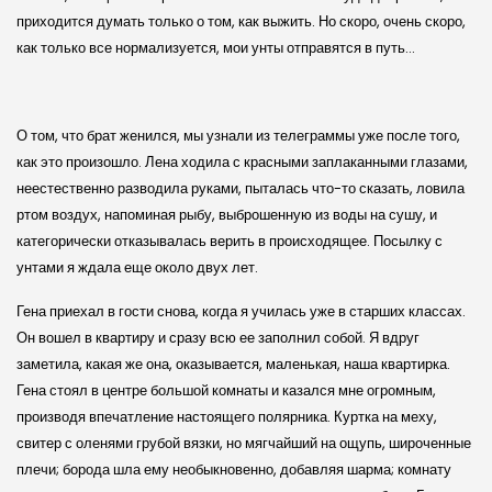
приходится думать только о том, как выжить. Но скоро, очень скоро,
как только все нормализуется, мои унты отправятся в путь…
О том, что брат женился, мы узнали из телеграммы уже после того,
как это произошло. Лена ходила с красными заплаканными глазами,
неестественно разводила руками, пыталась что-то сказать, ловила
ртом воздух, напоминая рыбу, выброшенную из воды на сушу, и
категорически отказывалась верить в происходящее. Посылку с
унтами я ждала еще около двух лет.
Гена приехал в гости снова, когда я училась уже в старших классах.
Он вошел в квартиру и сразу всю ее заполнил собой. Я вдруг
заметила, какая же она, оказывается, маленькая, наша квартирка.
Гена стоял в центре большой комнаты и казался мне огромным,
производя впечатление настоящего полярника. Куртка на меху,
свитер с оленями грубой вязки, но мягчайший на ощупь, широченные
плечи; борода шла ему необыкновенно, добавляя шарма; комнату