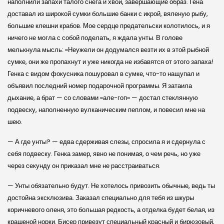
наполнили запахи талого снега и хвои, завершающие образ. Гена
доставал из широкой сумки большие банки с икрой, вяленую рыбу,
большие клешни крабов. Мое сердце предательски колотилось, и я
ничего не могла с собой поделать, я ждала унты. В голове
мелькнула мысль: «Неужели он додумался везти их в этой рыбной
сумке, они же пропахнут и уже никогда не избавятся от этого запаха!
Генка с видом фокусника пошуровал в сумке, что-то нащупал и
объявил последний номер подарочной программы. Я затаила
дыхание, а брат — со словами «але-гоп» — достал стеклянную
подвеску, наполненную вулканическим пеплом, и повесил мне на
шею.
— А где унты? — едва сдерживая слезы, спросила я и сдернула с
себя подвеску. Генка замер, явно не понимая, о чем речь, но уже
через секунду он приказал мне не расстраиваться.
— Унты обязательно будут. Не хотелось привозить обычные, ведь ты
достойна эксклюзива. Заказал специально для тебя из шкуры
коричневого оленя, это большая редкость, а отделка будет белая, из
крашеной норки. Бисер привезут специальный красный и бирюзовый,