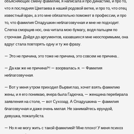
объясняющих смену фамилии, я написала и про династию, и про то,
что я последняя Цветаева в нашей родовой ветке, и про то, что отец
известный врач, а это мне обязательно поможет в профессии, и про
то, что фамилия Оладушкин неблагозвучная и мне не подходит.
Слегка сморщив нос, она читала мою бумагу, водя пальцем по
строчкам. Дойдя до аргументов, казавшихся мне неоспоримыми, она
вдруг стала повторять одну и ту же фразу.
— Это не причина, это тоже не причина, это совсем не причина…
— Да как же не причина?! — взорвалась я. — Фамилия
неблагозвучная.
— Вот у меня утром приходил Вырвиглаз, хочет взять фамилию
жены, и я его понимаю, вчера была Гадючка, — женщина перебирала
заявления на столе, — вот Сухозад. А Оладушкина — фамилия
благозвучная и даже очень милая. Не занимайтесь ерундой,
девушка, пожалуйста.
— Но я не могу жить с такой фамилией! Мне плохо! У меня психоз