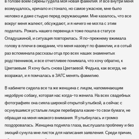
в голове воем сирены гудела моя новая фамилия. И все внутри меня
возмущалось, кричало и стонало, но самое ужасное, мне было
неловко и даже стыдно перед окружающими. Мне казалось, что все
вокруг меня жалеют, обсуждают, и я ничего не могла с этим
поделать. Рожать нашего первенца я тоже пошла в статусе
Оладушкиной, и ситуация повторилась. Я по-прежнему вжимала
голову в плечи в ожидании, что меня назовут по фамилии, и в сотый
раз вспоминала рассказы отца про всех наших знаменитых
родственников, и все отчетливее понимала, что хочу обратно, к
Цветаевым. Я хочу быть снова Цветаевой. Федька, как всегда, не
возражал, и я помчалась в ЗАГС менять фамилию.
В кабинете сидела все та же женщина с лицом, напоминающим
недобрую собаку, которая нас когда-то женила. На всех свадебных
фотографиях она сияла широкой открытой улыбкой, а сейчас с
осунувшимся усталым лицом перебирала какие-то свои бумаги, не
обращая на меня никакого внимания. Я улыбнулась и громко
поздоровалась. Женщина подняла глаза, выслушала проблему и без
эмоций сунула мне листок для написания заявления. Среди причин,