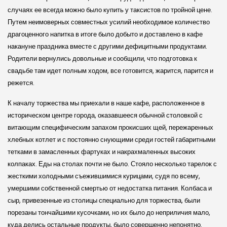
случаях ее всегда можно было купить у таксистов по тройной цене.
Путем неимоверных совместных усилий необходимое количество
драгоценного напитка в итоге было добыто и доставлено в кафе
накануне праздника вместе с другими дефицитными продуктами.
Родители вернулись довольные и сообщили, что подготовка к
свадьбе там идет полным ходом, все готовится, жарится, парится и
режется.
К началу торжества мы приехали в наше кафе, расположенное в
историческом центре города, оказавшееся обычной столовкой с
витающим специфическим запахом прокисших щей, пережаренных
хлебных котлет и с постоянно снующими среди гостей габаритными
тетками в замасленных фартуках и накрахмаленных высоких
колпаках. Еды на столах почти не было. Стояло несколько тарелок с
жесткими холодными съежившимися курицами, судя по всему,
умершими собственной смертью от недостатка питания. Колбаса и
сыр, привезенные из столицы специально для торжества, были
порезаны тончайшими кусочками, но их было до неприличия мало,
куда делись остальные продукты, было совершенно непонятно.