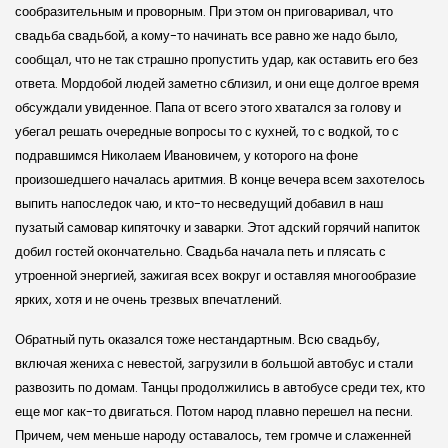
сообразительным и проворным. При этом он приговаривал, что
свадьба свадьбой, а кому-то начинать все равно же надо было,
сообщал, что не так страшно пропустить удар, как оставить его без
ответа. Мордобой людей заметно сблизил, и они еще долгое время
обсуждали увиденное. Папа от всего этого хватался за голову и
убегал решать очередные вопросы то с кухней, то с водкой, то с
подравшимся Николаем Ивановичем, у которого на фоне
произошедшего началась аритмия. В конце вечера всем захотелось
выпить напоследок чаю, и кто-то несведущий добавил в наш
пузатый самовар кипяточку и заварки. Этот адский горячий напиток
добил гостей окончательно. Свадьба начала петь и плясать с
утроенной энергией, зажигая всех во­круг и оставляя многообразие
ярких, хотя и не очень трезвых впечатлений.
Обратный путь оказался тоже нестандартным. Всю свадьбу,
включая жениха с невестой, загрузили в большой автобус и стали
развозить по домам. Танцы продолжились в автобусе среди тех, кто
еще мог как-то двигаться. Потом народ плавно перешел на песни.
Причем, чем меньше народу оставалось, тем громче и слаженней