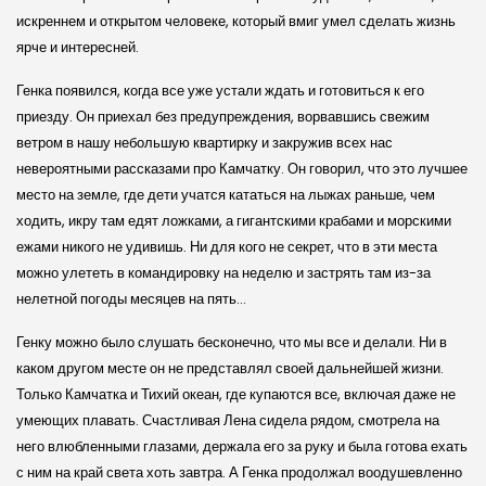
искреннем и открытом человеке, который вмиг умел сделать жизнь
ярче и интересней.
Генка появился, когда все уже устали ждать и готовиться к его
приезду. Он приехал без предупреждения, ворвавшись свежим
ветром в нашу небольшую квартирку и закружив всех нас
невероятными рассказами про Камчатку. Он говорил, что это лучшее
место на земле, где дети учатся кататься на лыжах раньше, чем
ходить, икру там едят ложками, а гигантскими крабами и морскими
ежами никого не удивишь. Ни для кого не секрет, что в эти места
можно улететь в командировку на неделю и застрять там из-за
нелетной погоды месяцев на пять…
Генку можно было слушать бесконечно, что мы все и делали. Ни в
каком другом месте он не представлял своей дальнейшей жизни.
Только Камчатка и Тихий океан, где купаются все, включая даже не
умеющих плавать. Счастливая Лена сидела рядом, смотрела на
него влюбленными глазами, держала его за руку и была готова ехать
с ним на край света хоть завтра. А Генка продолжал воодушевленно