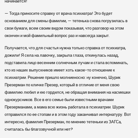
начинается!
— Тогда приносите справку от врача психиатра! Это будет
основанием для смены фамилии, — тетенька снова погрузилась в
свои бумаги, всем своим видом показывая, что разговор на этом
окончен и мой фамильный вопрос раз и навсегда закрыт.
Получается, что для счастья нужна только справка от психиатра,
дожили! Я села на лавочку, закрыла глаза, откинулась назад,
подставила лицо весенним солнечным лучам и стала вспоминать,
кто из наших выпускников имеет хоть какое-то отношение к
психиатрии. Решение пришло молниеносно: ну конечно, Шурик
Презерман по кличке Презер, который в отличие от меня свою
фамилию любил и ею гордился, не обращая внимания на насмешки
однокурсников. Все в его семье были известными врачами
Презерманами, а мама всю жизнь работала в психиатрии. Шурик
отправился по ее стопам и в этом году заканчивал интернатуру. Вот
интересно, фамилия Презерман, по мнению тетеньки из ЗАГСа,
считалась бы благозвучной или нет?