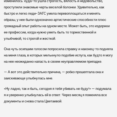
изменилось: куда-то ушла строгость, вялость и недовольство,
проступили знакомые черты веселой болонки. Удивительно, как
быстро и легко леди-ЗАГС умела перевоплощаться и менять
образы, у нее были однозначно артистические способности плюс
громадный опыт работы на одном месте. Может быть, это издержки
ее профессии, когда нужно уметь быть то торжественной и
улыбчивой, то строгой и жесткой.
Она чуть осипшим голосом попросила справку и наконец-то подняла
на меня глаза, в которых мелькнуло подобие испуга, как будто я могу
на нее неожиданно напасть в своем неуправляемом припадке.
— А вот это действительно причина, — робко прошептала она и
заискивающе улыбнулась мне.
«Ну ладно, так и быть, сегодня я тебя убивать не буду!» — подумала
я и уверенно улыбнулась ей в ответ. Через месяц я поменяла все
документы и снова стала Цветаевой.