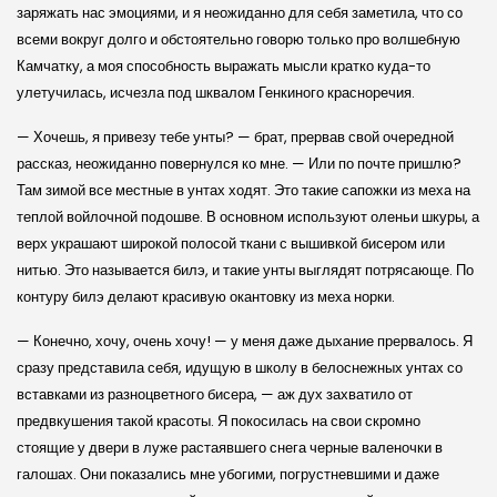
заряжать нас эмоциями, и я неожиданно для себя заметила, что со
всеми вокруг долго и обстоятельно говорю только про волшебную
Камчатку, а моя способность выражать мысли кратко куда-то
улетучилась, исчезла под шквалом Генкиного красноречия.
— Хочешь, я привезу тебе унты? — брат, прервав свой очередной
рассказ, неожиданно повернулся ко мне. — Или по почте пришлю?
Там зимой все местные в унтах ходят. Это такие сапожки из меха на
теплой войлочной подошве. В основном используют оленьи шкуры, а
верх украшают широкой полосой ткани с вышивкой бисером или
нитью. Это называется билэ, и такие унты выглядят потрясающе. По
контуру билэ делают красивую окантовку из меха норки.
— Конечно, хочу, очень хочу! — у меня даже дыхание прервалось. Я
сразу представила себя, идущую в школу в белоснежных унтах со
вставками из разноцветного бисера, — аж дух захватило от
предвкушения такой красоты. Я покосилась на свои скромно
стоящие у двери в луже растаявшего снега черные валеночки в
галошах. Они показались мне убогими, погрустневшими и даже