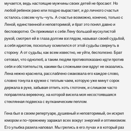
мучается, ведь настоящие мужчины своих детей не бросают. Но
любой ребенок рано или поздно вырастает, и до личного счастья
осталось совсем чуть-чуть. А счастье возможно, конечно, только с
Леной, единственной и неповторимой, и брат это понял давно и
бесповоротно. Он прижимал к себе Лену большой мускулистой
рукой, смотрел ей в глаза долгим взглядом, называл своей судьбой,
а себя идиотом, поскольку осмелился от этой судьбы свернуть в
сторону. А от судьбы, как всем известно, не уйти, бесполезно. Брат
сетовал, что однолюб, а таким людям противопоказано идти против
себя и обстоятельств, какими бы сложными они вдруг не оказались.
Лена нежно краснела, расслаблено смаковала его каждое слово,
словно тонула в кружке с теплым чаем, которую уже минут сорок
держала в руке, забывая отпить хоть глоточек, и слишком часто
поправляла веревочку, на которой висела моя несостоявшаяся
стеклянная подвеска с вулканическим пеплом.
Гена был в своем репертуаре, душевный и неповторимый, он искрил
юмором и по-прежнему заражал всех вокруг энергией и оптимизмом.
Его улыбка разила наповал. Мы грелись в его лучах и в который раз