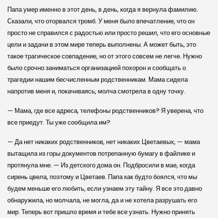
Папа умер именно в этот день, в день, когда я вернула фамилию.
Сказали, что оторвался тромб. У меня было впечатление, что он
просто не справился с радостью или просто решил, что его основные
цели и задачи в этом мире теперь выполнены. А может быть, это
такое трагическое совпадение, но от этого совсем не легче. Нужно
было срочно заниматься организацией похорон и сообщать о
трагедии нашим бесчисленным родственникам. Мама сидела
напротив меня и, покачиваясь, молча смотрела в одну точку.
— Мама, где все адреса, телефоны родственников? Я уверена, что
все приедут. Ты уже сообщила им?
— Да нет никаких родственников, нет никаких Цветаевых, — мама
вытащила из горы документов потрепанную бумагу в файлике и
протянула мне. — Из детского дома он. Подбросили в мае, когда
сирень цвела, поэтому и Цветаев. Папа как будто боялся, что мы
будем меньше его любить, если узнаем эту тайну. Я все это давно
обнаружила, но молчала, не могла, да и не хотела разрушать его
мир. Теперь вот пришло время и тебе все узнать. Нужно принять