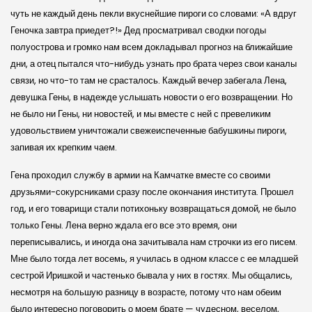
чуть не каждый день пекли вкуснейшие пироги со словами: «А вдруг
Геночка завтра приедет?!» Дед просматривал сводки погоды
полуострова и громко нам всем докладывал прогноз на ближайшие
дни, а отец пытался что-нибудь узнать про брата через свои каналы
связи, но что-то там не срасталось. Каждый вечер забегала Лена,
девушка Гены, в надежде услышать новости о его возвращении. Но
не было ни Гены, ни новостей, и мы вместе с ней с превеликим
удовольствием уничтожали свежеиспеченные бабушкины пироги,
запивая их крепким чаем.
Гена проходил службу в армии на Камчатке вместе со своими
друзьями-сокурсниками сразу после окончания института. Прошел
год, и его товарищи стали потихоньку возвращаться домой, не было
только Гены. Лена верно ждала его все это время, они
переписывались, и иногда она зачитывала нам строчки из его писем.
Мне было тогда лет восемь, я училась в одном классе с ее младшей
сестрой Иришкой и частенько бывала у них в гостях. Мы общались,
несмотря на большую разницу в возрасте, потому что нам обеим
было интересно поговорить о моем брате — чудесном, веселом,