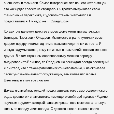
внешности и фамилии. Самое интересное, что нашего «итальянца»
это как будто совсем не смущало. Он громко выкрикивал свою
фамилию на перекличке, с удовольствием знакомился и
представлялся. Ну надо же — Оладушкин!
Когда-то в далеком детстве в моем доме жили три мальчишки:
Блинцов, Пирогаев и Оладьев. Мы вместе играли, гуляли и всем
двором подтрунивали над ними, называя изделиями из теста. Я
иногда задумывалась, кому же из них с фамилией повезло меньше
других. В этом странном соревновании у меня по порядку
лидировали то Блинцов, то Оладьев, но побеждал всегда последний.
Я считала, что с такой фамилией жить невозможно, и не скрывала
своих умозаключений от окружающих, тем более что я сама
Цветаева, и этим все сказано.
Да-да, я самый настоящий представитель того самого дворянского
рода, древнего и знаменитого, имеющего свой герб и девиз «Родине
научным трудом», который папа цитировал всю мою сознательную
жизнь по поводу и без повода. С детства я наслышана о своих