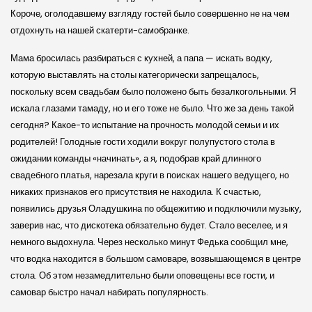
Короче, оголодавшему взгляду гостей было совершенно не на чем
отдохнуть на нашей скатерти-самобранке.
Мама бросилась разбираться с кухней, а папа — искать водку,
которую выставлять на столы категорически запрещалось,
поскольку всем свадьбам было положено быть безалкогольными. Я
искала глазами тамаду, но и его тоже не было. Что же за день такой
сегодня? Какое-то испытание на прочность молодой семьи и их
родителей! Голодные гости ходили вокруг полупустого стола в
ожидании команды «начинать», а я, подобрав край длинного
свадебного платья, нарезала круги в поисках нашего ведущего, но
никаких признаков его присутствия не находила. К счастью,
появились друзья Оладушкина по общежитию и подключили музыку,
заверив нас, что дискотека обязательно будет. Стало веселее, и я
немного выдохнула. Через несколько минут Федька сообщил мне,
что водка находится в большом самоваре, возвышающемся в центре
стола. Об этом незамедлительно были оповещены все гости, и
самовар быстро начал набирать популярность.