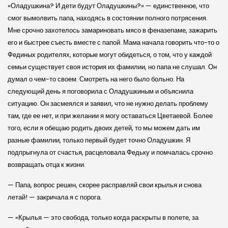
«Оладушкина? И дети будут Оладушкины?» — единственное, что
смог вымолвить папа, находясь в состоянии полного потрясения.
Мне срочно захотелось замариновать мясо в феназепаме, зажарить
его и быстрее съесть вместе с папой. Мама начала говорить что-то о
Фединых родителях, которые могут обидеться, о том, что у каждой
семьи существует своя история их фамилии, но папа не слушал. Он
думал о чем-то своем. Смотреть на него было больно. На
следующий день я поговорила с Оладушкиным и объяснила
ситуацию. Он засмеялся и заявил, что не нужно делать проблему
там, где ее нет, и при желании я могу оставаться Цветаевой. Более
того, если я обещаю родить двоих детей, то мы можем дать им
разные фамилии, только первый будет точно Оладушкин. Я
подпрыгнула от счастья, расцеловала Федьку и помчалась срочно
возвращать отца к жизни.
— Папа, вопрос решен, скорее расправляй свои крылья и снова
летай! — закричала я с порога.
— «Крылья — это свобода, только когда раскрыты в полете, за