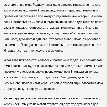
выставлял напоказ. Родни у папы было великое множество, только
жили все очень далеко. Папа периодически передавал мне от них
приветы и рассказывал про каждого удивительные истории. Я знала
всех Цветаевых по именам, иногда они присылали для меня по почте
разные подарки, почти всегда угадывая мои пожелания. Никого из
них я никогда не видела, но всегда ощущала себя частью чего-то
большого, дружного и единого, готового в любой момент броситься
на помощь. Я всегда знала, что Цветаевы — это моя опора и защита.
Я гордилась тем, что ношу эту фамилию.
И вот тебе пожалуйста: человек с фамилией Оладушкин пожаловал
в мою жизнь, как будто в наказание за все мои детские насмешки и за
чрезмерную гордость своим происхождением. И откуда он только
взялся на мою голову, этот Ладушкин-Оладушкин, да еще и
необыкновенно красивый черт, без конца стреляющий глазами в мою
сторону, рискуя свернуть себе шею…
Через пару недель мы поняли, что нам вместе весело и интересно,
через месяц мы уже не могли оторваться друг от друга, через два —