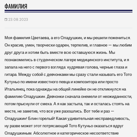
ФАМИЛИЯ
23.08.2023
Моя фамилия Цветаева, а его Оладушкин, и мы решили пожениться.
Он красив, умен, творчески одарен, терпелив, и главное — мы любим
друг друга и хотим быть вместе всю оставшуюся жизнь. Мы
познакомились в студенческом лагере медицинского института, и я
запала на него с первого взгляда: кудрявая голова, черные глаза и
гитара. Между собой с девчонками мы сразу стали называть его Тото
Кутуньо по имени известного певца и композитора или просто
Итальянец, пока однажды на общей линейке он не откликнулся на
фамилию Оладушкин. Девчонки сначала онемели от неожиданности,
потом прыснули от смеха. А я как застыла, так и осталась стоять на
месте, не заметив, что все уже разошлись. Вот тебе и раз —
Оладушкин! Блин горелый! Какая удивительная несправедливость,
ну разве может этот потрясающий Тото Кутуньо оказаться вдруг
Оладушкиным. Абсолютное и категорическое несоответствие