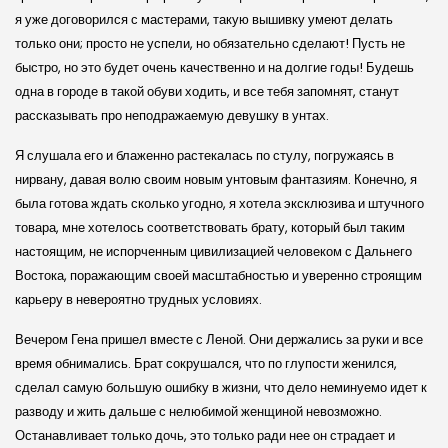
я уже договорился с мастерами, такую вышивку умеют делать
только они; просто не успели, но обязательно сделают! Пусть не
быстро, но это будет очень качественно и на долгие годы! Будешь
одна в городе в такой обуви ходить, и все тебя запомнят, станут
рассказывать про неподражаемую девушку в унтах.
Я слушала его и блаженно растекалась по стулу, погружаясь в
нирвану, давая волю своим новым унтовым фантазиям. Конечно, я
была готова ждать сколько угодно, я хотела эксклюзива и штучного
товара, мне хотелось соответствовать брату, который был таким
настоящим, не испорченным цивилизацией человеком с Дальнего
Востока, поражающим своей масштабностью и уверенно строящим
карьеру в невероятно трудных условиях.
Вечером Гена пришел вместе с Леной. Они держались за руки и все
время обнимались. Брат сокрушался, что по глупости женился,
сделал самую большую ошибку в жизни, что дело неминуемо идет к
разводу и жить дальше с нелюбимой женщиной невозможно.
Останавливает только дочь, это только ради нее он страдает и