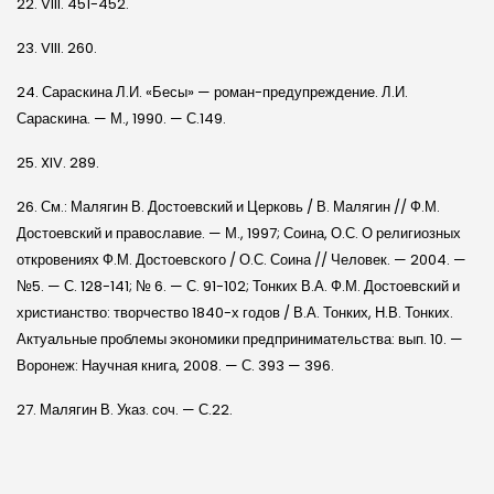
22. VIII. 451-452.
23. VIII. 260.
24. Сараскина Л.И. «Бесы» — роман-предупреждение. Л.И.
Сараскина. — М., 1990. — С.149.
25. XIV. 289.
26. См.: Малягин В. Достоевский и Церковь / В. Малягин // Ф.М.
Достоевский и православие. — М., 1997; Соина, О.С. О религиозных
откровениях Ф.М. Достоевского / О.С. Соина // Человек. — 2004. —
№5. — С. 128-141; № 6. — С. 91-102; Тонких В.А. Ф.М. Достоевский и
христианство: творчество 1840-х годов / В.А. Тонких, Н.В. Тонких.
Актуальные проблемы экономики предпринимательства: вып. 10. —
Воронеж: Научная книга, 2008. — С. 393 — 396.
27. Малягин В. Указ. соч. — С.22.