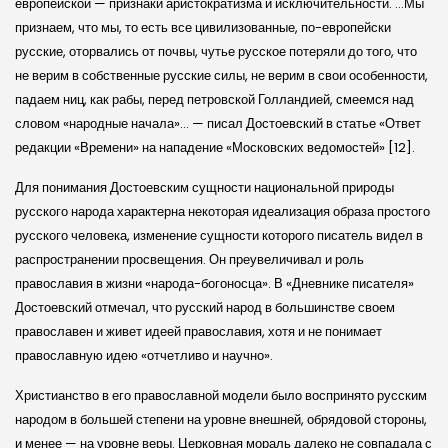
европейской — признаки аристократизма и исключительности. …Мы
признаем, что мы, то есть все цивилизованные, по-европейски
русские, оторвались от почвы, чутье русское потеряли до того, что
не верим в собственные русские силы, не верим в свои особенности,
падаем ниц, как рабы, перед петровской Голландией, смеемся над
словом «народные начала»… — писал Достоевский в статье «Ответ
редакции «Времени» на нападение «Московских ведомостей» [12].
Для понимания Достоевским сущности национальной природы
русского народа характерна некоторая идеализация образа простого
русского человека, изменение сущности которого писатель видел в
распространении просвещения. Он преувеличивал и роль
православия в жизни «народа-богоносца». В «Дневнике писателя»
Достоевский отмечал, что русский народ в большинстве своем
православен и живет идеей православия, хотя и не понимает
православную идею «отчетливо и научно».
Христианство в его православной модели было воспринято русским
народом в большей степени на уровне внешней, обрядовой стороны,
и менее — на уровне веры. Церковная мораль далеко не совпадала с