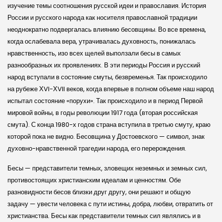
изучение темы соотношения русской идеи и православия. История
России и русского народа как носителя православной традиции
неоднократно подвергалась влиянию бесовщины. Во все времена,
когда ослабевала вера, утрачивалась духовность, понижалась
нравственность, изо всех щелей выползали бесы в самых
разнообразных их проявлениях. В эти периоды Россия и русский
народ вступали в состояние смуты, безвременья. Так происходило
на рубеже ХVI-ХVII веков, когда впервые в полном объеме наш народ
испытал состояние «порухи». Так происходило и в период Первой
мировой войны, в годы революции 1917 года (вторая российская
смута). С конца 1980-х годов страна вступила в третью смуту, краю
которой пока не видно. Бесовщина у Достоевского — символ, знак
духовно-нравственной трагедии народа, его перерождения.
Бесы — представители темных, зловещих неземных и земных сил,
противостоящих христианским идеалам и ценностям. Обе
разновидности бесов близки друг другу, они решают и общую
задачу — увести человека с пути истины, добра, любви, отвратить от
христианства. Бесы как представители темных сил являлись и в