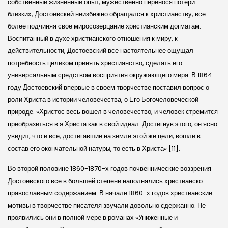
собственный жизненный опыт, мужественно перенося потери
близких, Достоевский неизбежно обращался к христианству, все
более подчиняя свое миросозерцание христианским догматам.
Воспитанный в духе христианского отношения к миру, к
действительности, Достоевский все настоятельнее ощущал
потребность целиком принять христианство, сделать его
универсальным средством восприятия окружающего мира. В 1864
году Достоевский впервые в своем творчестве поставил вопрос о
роли Христа в истории человечества, о Его Богочеловеческой
природе. «Христос весь вошел в человечество, и человек стремится
преобразиться в
я
Христа как в свой идеал. Достигнув этого, он ясно
увидит, что и все, достигавшие на земле этой же цели, вошли в
состав его окончательной натуры, то есть в Христа» [11].
Во второй половине 1860-1870-х годов почвеннические воззрения
Достоевского все в большей степени наполнялись христианско-
православным содержанием. В начале 1860-х годов христианские
мотивы в творчестве писателя звучали довольно сдержанно. Не
проявились они в полной мере в романах «Униженные и