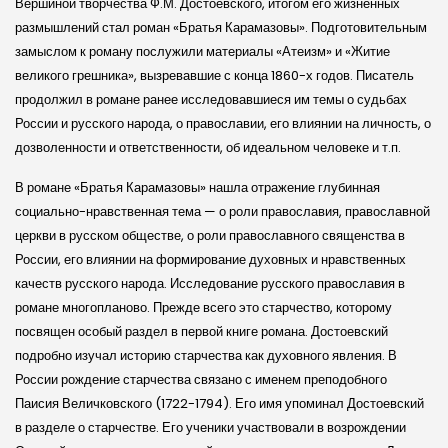
Вершиной творчества Ф.М. Достоевского, итогом его жизненных
размышлений стал роман «Братья Карамазовы». Подготовительным
замыслом к роману послужили материалы «Атеизм» и «Житие
великого грешника», вызревавшие с конца 1860-х годов. Писатель
продолжил в романе ранее исследовавшиеся им темы о судьбах
России и русского народа, о православии, его влиянии на личность, о
дозволенности и ответственности, об идеальном человеке и т.п.
В романе «Братья Карамазовы» нашла отражение глубинная
социально-нравственная тема — о роли православия, православной
церкви в русском обществе, о роли православного священства в
России, его влиянии на формирование духовных и нравственных
качеств русского народа. Исследование русского православия в
романе многопланово. Прежде всего это старчество, которому
посвящен особый раздел в первой книге романа. Достоевский
подробно изучал историю старчества как духовного явления. В
России рождение старчества связано с именем преподобного
Паисия Величковского (1722-1794). Его имя упоминал Достоевский
в разделе о старчестве. Его ученики участвовали в возрождении