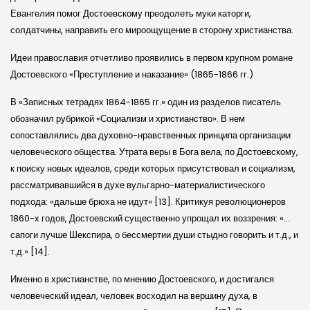
Евангелия помог Достоев­скому преодолеть муки каторги,
солдатчины, направить его мироощущение в сторону христианства.
Идеи православия отчетливо проявились в первом крупном романе
Достоевского «Преступление и наказание» (1865-1866 гг.)
В «Записных тетрадях 1864-1865 гг.» один из разделов писатель
обозначил рубрикой «Социализм и христианство». В нем
сопоставлялись два духовно-нравственных принципа организации
человеческого общества. Утрата веры в Бога вела, по Достоевскому,
к поиску новых идеалов, среди которых присутствовал и социализм,
рассматривавшийся в духе вульгарно-материалистического
подхода: «дальше брюха не идут» [13]. Критикуя революционеров
1860-х годов, Достоевский существенно упрощал их воззрения: «…
сапоги лучше Шекспира, о бессмертии души стыдно говорить и т.д., и
т.д.» [14].
Именно в христианстве, по мнению Достоевского, и достигался
человеческий идеал, человек восходил на вершину духа, в