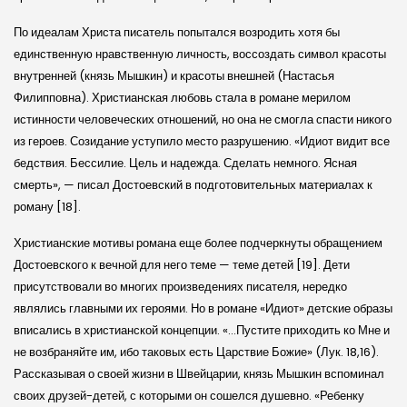
По идеалам Христа писатель попытался возродить хотя бы
единственную нравственную личность, воссоздать символ красоты
внутренней (князь Мышкин) и красоты внешней (Настасья
Филипповна). Христианская любовь стала в романе мерилом
истинности человеческих отношений, но она не смогла спасти никого
из героев. Созидание уступило место разрушению. «Идиот видит все
бедствия. Бессилие. Цель и надежда. Сделать немного. Ясная
смерть», — писал Достоевский в подготовительных материалах к
роману [18].
Христианские мотивы романа еще более подчеркнуты обращением
Достоевского к вечной для него теме — теме детей [19]. Дети
присутствовали во многих произведениях писателя, нередко
являлись главными их героями. Но в романе «Идиот» детские образы
вписались в христианской концепции. «…Пустите приходить ко Мне и
не возбраняйте им, ибо таковых есть Царствие Божие» (Лук. 18,16).
Рассказывая о своей жизни в Швейцарии, князь Мышкин вспоминал
своих друзей-детей, с которыми он сошелся душевно. «Ребенку