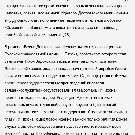
страданий, но в то же время именно любовь возвышала и очищала
человека, познавшего ее муки. Идеалом Достоевского были близкие
ему духовно люди, исполненные такой очистительной любовью.
«Смирение любовное — страшная сила, изо всех сильнейшая,
подобной которой и нет ничего» [25].
В романе «Бесы» Достоевский впервые вывел образ священника
Русской православной церкви — Тихона, прототипом которого стал
святитель Тихон Задонский, весьма почитавшийся писателем.
Достоевский хорошо знал православно-церковный мир, был близко
знаком со многими его представителями. Однако до романа «Бесы»
среди героев художественных произведений писателя
священнослужители отсутствовали. Глава романа «У Тихона»
предполагалась последней. Редакция «Русского вестника»
отказалась печатать уже набранную главу, хотя Достоевский
переделывал текст, смягчал его содержание. Сам писатель считал
главу «У Тихона» смысловой, идейно важной: только религия может
служить оплотом общественной нравственности, мерилом всей
жизни общества. В опубликованном виде эта глава так и не увидела