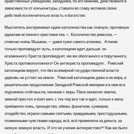
нравственных убеждений, западники, по его мнению, действовали в
зависимости от конъюнктуры, ставили во главу мотивов своих
действий исключительно власть и богатство.
Мыслитель воспринимал идею католичества как ложную, противную
идеалам истинного христианства. «…Католичество римское, —
отмечал князь Мышкин, — даже хуже самого атеизма… Атеизм
только проповедует нуль, а католицизм идет дальше: он
искаженного Христа проповедует, им же оболганного и поруганного,
Христа противоположного! Он антихриста проповедует… Римский
католицизм верует, что без всемирной государственной власти
церковь не устоит на земле… Римский католицизм даже и не вера, а
решительное продолжение Западной Римской империи и в нем все
подчинено этой мысли, начиная с веры. Папа захватил землю,
земной престол и взял меч; с тех пор все так и идет, только к мечу
прибавили ложь, пронырство, обман, фанатизм, суеверие,
злодейство, играли самыми святыми, правдивыми, простодушными,
пламенными чувствами народа, всё, всё променяли за деньги, за
низкую земную власть. И это не учение антихристово?! Как же было