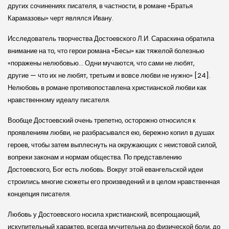
других сочинениях писателя, в частности, в романе «Братья
Карамазовы» черт являлся Ивану.
Исследователь творчества Достоевского Л.И. Сараскина обратила
внимание на то, что герои романа «Бесы» как тяжелой болезнью
«поражены нелюбовью… Одни мучаются, что сами не любят,
другие — что их не любят, третьим и вовсе любви не нужно» [24].
Нелюбовь в романе противопоставлена христианской любви как
нравственному идеалу писателя.
Вообще Достоевский очень трепетно, осторожно относился к
проявлениям любви, не разбрасывался ею, бережно копил в душах
героев, чтобы затем выплеснуть на окружающих с неистовой силой,
вопреки законам и нормам общества. По представлению
Достоевского, Бог есть любовь. Вокруг этой евангельской идеи
строились многие сюжеты его произведений и в целом нравственная
концепция писателя.
Любовь у Достоевского носила христианский, всепрощающий,
искупительный характер, всегда мучительна до физической боли, до