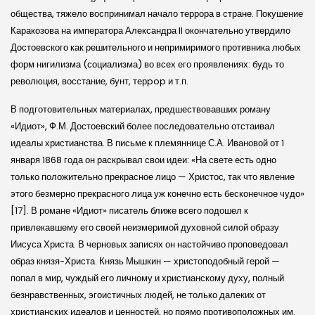
общества, тяжело воспринимал начало террора в стране. Покушение
Каракозова на императора Александра II окончательно утвердило
Достоевского как решительного и непримиримого противника любых
форм нигилизма (социализма) во всех его проявлениях: будь то
революция, восстание, бунт, терpop и т.п.
В подготовительных материалах, предшествовавших роману
«Идиот», Ф.М. Достоевский более последовательно отстаивал
идеалы христианства. В письме к племяннице С.А. Ивановой от 1
января 1868 года он раскрывал свои идеи: «На свете есть одно
только положительно прекрасное лицо — Христос, так что явление
этого безмерно прекрасного лица уж конечно есть бесконечное чудо»
[17]. В романе «Идиот» писатель ближе всего подошел к
привлекавшему его своей неизмеримой духовной силой образу
Иисуса Христа. В черновых записях он настойчиво проповедовал
образ князя-Христа. Князь Мышкин — христоподобный герой —
попал в мир, чуждый его личному и христианскому духу, полный
безнравственных, эгоистичных людей, не только далеких от
христианских идеалов и ценностей, но прямо противоположных им.