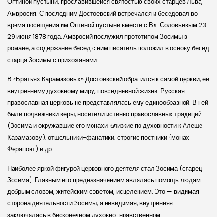
Оптиной пустыни, прославившейся святостью своих старцев Льва,
Амвросия. С последним Достоевский встречался и беседовал во
время посещения им Оптиной пустыни вместе с Вл. Соловьевым 23-
29 июня 1878 года. Амвросий послужил прототипом Зосимы в
романе, а содержание бесед с ним писатель положил в основу бесед
старца Зосимы с прихожанами.
В «Братьях Карамазовых» Достоевский обратился к самой церкви, ее
внутреннему духовному миру, повседневной жизни. Русская
православная церковь не представлялась ему единообразной. В ней
были подвижники веры, носители истинно православных традиций
(Зосима и окружавшие его монахи, близкие по духовности к Алеше
Карамазову), отшельники-фанатики, строгие постники (монах
Ферапонт) и др.
Наиболее яркой фигурой церковного деятеля стал Зосима (старец
Зосима). Главным его предназначением являлась помощь людям —
добрым словом, житейским советом, исцелением. Это — видимая
сторона деятельности Зосимы, а невидимая, внутренняя
заключалась в бесконечном духовно-нравственном