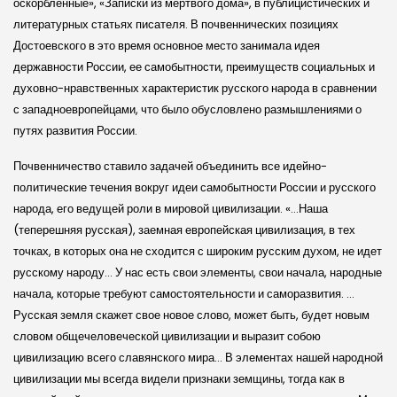
оскорбленные», «Записки из мертвого дома», в публицистических и
литературных статьях писателя. В почвеннических позициях
Достоевского в это время основное место занимала идея
державности России, ее самобытности, преимуществ социальных и
духовно-нравственных характеристик русского народа в сравнении
с западноевропейцами, что было обусловлено размышлениями о
путях развития России.
Почвенничество ставило задачей объединить все идейно-
политические течения вокруг идеи самобытности России и русского
народа, его ведущей роли в мировой цивилизации. «…Наша
(теперешняя русская), заемная европейская цивилизация, в тех
точках, в которых она не сходится с широким русским духом, не идет
русскому народу… У нас есть свои элементы, свои начала, народные
начала, которые требуют самостоятельности и саморазвития. …
Русская земля скажет свое новое слово, может быть, будет новым
словом общечеловеческой цивилизации и выразит собою
цивилизацию всего славянского мира… В элементах нашей народной
цивилизации мы всегда видели признаки земщины, тогда как в