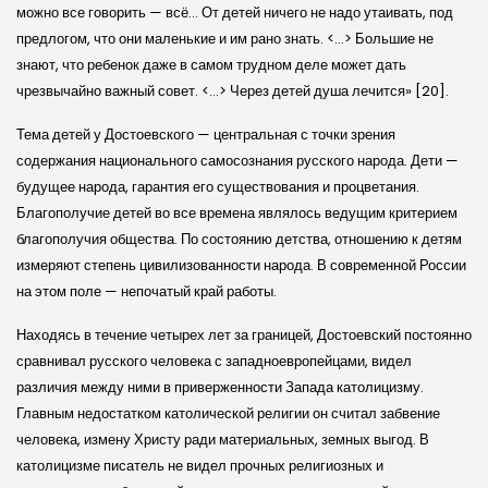
можно все говорить — всё… От детей ничего не надо утаивать, под
предлогом, что они маленькие и им рано знать. <…> Большие не
знают, что ребенок даже в самом трудном деле может дать
чрезвычайно важный совет. <…> Через детей душа лечится» [20].
Тема детей у Достоевского — центральная с точки зрения
содержания национального самосознания русского народа. Дети —
будущее народа, гарантия его существования и процветания.
Благополучие детей во все времена являлось ведущим критерием
благополучия общества. По состоянию детства, отношению к детям
измеряют степень цивилизованности народа. В современной России
на этом поле — непочатый край работы.
Находясь в течение четырех лет за границей, Достоевский постоянно
сравнивал русского человека с западноевропейцами, видел
различия между ними в приверженности Запада католицизму.
Главным недостатком католической религии он считал забвение
человека, измену Христу ради материальных, земных выгод. В
католицизме писатель не видел прочных религиозных и