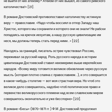
не выйти от них атеизму? Атеизм от них вышел, из самого римского
католичества!» [21].
В романе Достоевский противопоставил католичеству истинную
веру — православие. «Надо чтобы воссиял в отпор Западу наш
Христос, которого мы сохранили и которого они не знали! Не рабски
попадаясь на крючок иезуитам, а нашу русскую цивилизацию им
неся, мы должны теперь стать перед ними…» [22].
Находясь за границей, писатель острее чувствовал Россию,
переживал за русский народ. Роль русского народа в истории
цивилизации Достоевский ставил неизмеримо выше европейских
народов. «Всему миру готовится великое обновление через русскую
мысль (которая плотно спаяна с православием…), и это совершится
в какое-нибудь столетие — вот моя страстная вера. Но чтоб это
великое дело совершилось, надобно чтоб политическое право и
первенство великорусского племени над всем славянским миром
совершилось окончательно и уже бесспорно» [23].
В романе «Бесы» (1870-1871 гг.) Ф.М. Достоевский продолжил