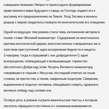
совершенствовании. Непросто происходило формирование
нравственного мира будущего старца, но Господь подвел его к
высшему его предназначению на Земле. Уход Зосимы в монахи,
разрыв с миром свидетельствовали об окончательном его очищении.
Одной из ведущих тем романа стала тема, изложенная автором в
поэме-главе «Великий инквизитор». Содержание ее многозначно:
критика католической церкви, многочисленных совершенных ею и
папством преступлений; идея искоренения бедности и нищеты
(«накорми, тогда и спрашивай с них добродетели!»); идея
всепрощения, побеждающая и возвышающая; торжество
абсолютного Добра над злом. На речь Великого инквизитора,
говорившего в тюрьме с Иисусом, последний ответил не злым
словом, не протестом, а тихим, смиренным поцелуем. Смирение,
выраженное в поцелуе человека, обещавшего смерть, одержало
великую победу над силами зла.
Особую роль в романе сыграли евангельские тексты, к которым
писатель обращался постоянно и с огромным вниманием их