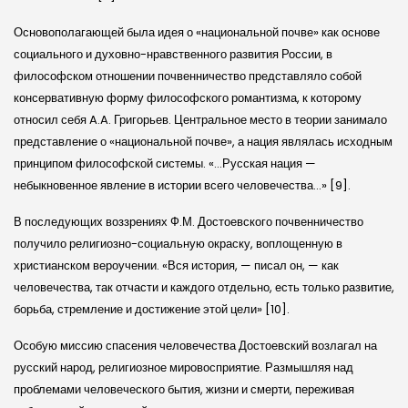
Основополагающей была идея о «национальной почве» как основе
социального и духовно-нравственного развития России, в
философском отношении почвенничество представляло собой
консервативную форму философского романтизма, к которому
относил себя A.A. Григорьев. Центральное место в теории занимало
представление о «национальной почве», а нация являлась исходным
принципом философской системы. «…Русская нация —
небыкновенное явление в истории всего человечества…» [9].
В последующих воззрениях Ф.М. Достоевского почвенничество
получило религиозно-социальную окраску, воплощенную в
христианском вероучении. «Вся история, — писал он, — как
человечества, так отчасти и каждого отдельно, есть только развитие,
борьба, стремление и достижение этой цели» [10].
Особую миссию спасения человечества Достоевский возлагал на
русский народ, религиозное мировосприятие. Размышляя над
проблемами человеческого бытия, жизни и смерти, переживая