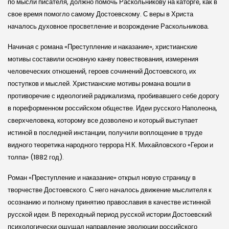
по мысли писателя, должно помочь Раскольникову на каторге, как в
свое время помогло самому Достоевскому. С веры в Христа
началось духовное просветление и возрождение Раскольникова.
Начиная с романа «Преступление и наказание», христианские
мотивы составили основную канву повествования, измерения
человеческих отношений, героев сочинений Достоевского, их
поступков и мыслей. Христианские мотивы романа вошли в
противоречие с идеологией радикализма, пробивавшего себе дорогу
в пореформенном российском обществе. Идеи русского Наполеона,
сверхчеловека, которому все дозволено и который выступает
истиной в последней инстанции, получили воплощение в труде
видного теоретика народного террора Н.К. Михайловского «Герои и
толпа» (1882 год).
Роман «Преступление и наказание» открыл новую страницу в
творчестве Достоевского. С него началось движение мыслителя к
осознанию и полному принятию православия в качестве истинной
русской идеи. В переходный период русской истории Достоевский
психологически ощущал направление эволюции российского