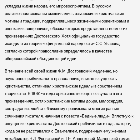
укладом жизни народа, его мировосприятием. В русском
религиозном сознании смешивались языческие и христианские
мотивы и традиции, подкреплявшиеся жизненными ориентирами и
оценками священников, образы которых представлены во многих
произведениях Достоевского. Хотя официально государство
исходило из теории «официальной народности» С.С. Уварова,
согласно которой православие определялось в качестве
общероссийской объединяющей идеи.
В течение всей своей жизни Ф.М. Достоевский медленно, но
неуклонно приближался к православию, вникал в сущность
христианства, оттачивал христианские идеалы в собственном
творчестве. В 1840-е годы христианство еще не звучало в его
произведениях, хотя христианские мотивы добра, милосердия,
сострадания, любви к ближнему пронизывали многие ранние
сочинения писателя, начиная с повести «Бедные люди». Вплотную к
ощущению христианства Достоевский приблизился в годы каторги,
когда он не расставался с Евангелием, подаренным ему женами
декабристов Н.Д. Фонвизиной и П.Е. Анненковой. Маленький томик