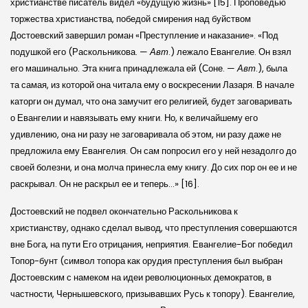
христианстве писатель видел «будущую жизнь» [15]. Проповедью
торжества христианства, победой смирения над буйством
Достоевский завершил роман «Преступление и наказание». «Под
подушкой его (Раскольникова. —
Авт
.) лежало Евангелие. Он взял
его машинально. Эта книга принадлежала ей (Соне. —
Авт
.), была
та самая, из которой она читала ему о воскресении Лазаря. В начале
каторги он думал, что она замучит его религией, будет заговаривать
о Евангелии и навязывать ему книги. Но, к величайшему его
удивлению, она ни разу не заговаривала об этом, ни разу даже не
предложила ему Евангелия. Он сам попросил его у ней незадолго до
своей болезни, и она молча принесла ему книгу. До сих пор он ее и не
раскрывал. Он не раскрыл ее и теперь…» [16].
Достоевский не подвел окончательно Раскольникова к
христианству, однако сделал вывод, что преступления совершаются
вне Бога, на пути Его отрицания, неприятия. Евангелие-Бог победил
Топор-бунт (символ топора как орудия преступления был выбран
Достоевским с намеком на идеи революционных демократов, в
частности, Чернышевского, призывавших Русь к топору). Евангелие,