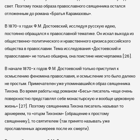
свет. Поэтому показ образа православного священника остался
отложенным до романа «Братья Карамазовы».
В 1870-х годах Ф.М. Достоевский, исследуя русскую идею,
постоянно обращался к православной тематике. Он искал выхода из
общественно-политического и нравственного кризиса российского
общества в православии. Тема исследования «Достоевский и
православие» не только обширна, она поистине неисчерпаема [26].
В начале 1870-х годов Ф.М. Достоевский только приступил к
осмыслению феномена православия, и осмысление это было далеко
не простым. Примечателен уже упоминавшийся образ священника
Тихона. Во время работы над романом «Бесы» писатель «еще очень
поверхностно представлял себе монастырскую и вообще церковную
жизнь» [27]. Поэтому священника Тихона писатель называл то
архиереем, то «отцом Тихоном» (обращение к простому
священнику), то святителем (так принято называть уже
прославленных архиереев после их смерти).