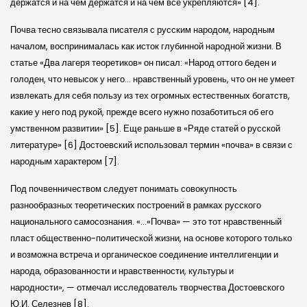
держатся и на чем держатся и на чем все укрепляются» [4].
Почва тесно связывала писателя с русским народом, народным
началом, воспринималась как исток глубинной народной жизни. В
статье «Два лагеря теоретиков» он писал: «Народ оттого беден и
голоден, что невысок у него… нравственный уровень, что он не умеет
извлекать для себя пользу из тех огромных естественных богатств,
какие у него под рукой, прежде всего нужно позаботиться об его
умственном развитии» [5]. Еще раньше в «Ряде статей о русской
литературе» [6] Достоевский использовал термин «почва» в связи с
народным характером [7].
Под почвенничеством следует понимать совокупность
разнообразных теоретических построений в рамках русского
национального самосознания. «…«Почва» — это тот нравственный
пласт общественно-политической жизни, на основе которого только
и возможна встреча и органическое соединение интеллигенции и
народа, образованности и нравственности, культуры и
народности», — отмечал исследователь творчества Достоевского
Ю.И. Селезнев [8].