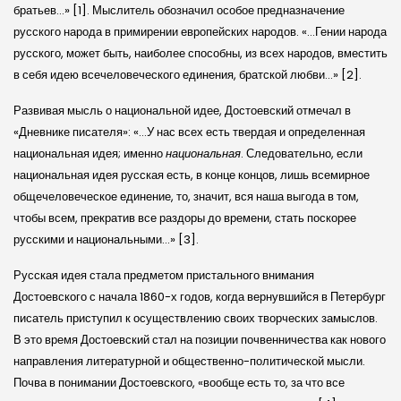
братьев…» [1]. Мыслитель обозначил особое предназначение
русского народа в примирении европейских народов. «…Гении народа
русского, может быть, наиболее способны, из всех народов, вместить
в себя идею всечеловеческого единения, братской любви…» [2].
Развивая мысль о национальной идее, Достоевский отмечал в
«Дневнике писателя»: «…У нас всех есть твердая и определенная
национальная идея; именно
национальная
. Следовательно, если
национальная идея русская есть, в конце концов, лишь всемирное
общечеловеческое единение, то, значит, вся наша выгода в том,
чтобы всем, прекратив все раздоры до времени, стать поскорее
русскими и национальными…» [3].
Русская идея стала предметом пристального внимания
Достоевского с начала 1860-х годов, когда вернувшийся в Петербург
писатель приступил к осуществлению своих творческих замыслов.
В это время Достоевский стал на позиции почвенничества как нового
направления литературной и общественно-политической мысли.
Почва в понимании Достоевского, «вообще есть то, за что все