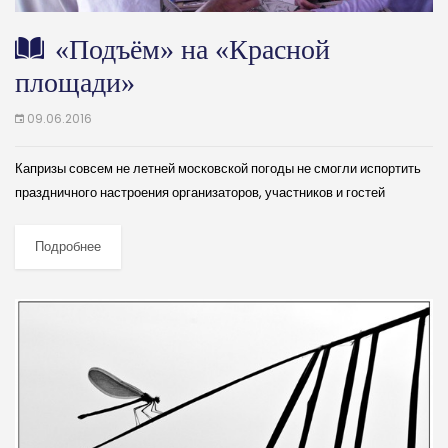
«Подъём» на «Красной
площади»
09.06.2016
Капризы совсем не летней московской погоды не смогли испортить
праздничного настроения организаторов, участников и гостей
Всероссийского книжного фестиваля «Красная площадь». С 3 по 6
июля Ее Величество Книга царила на...
Подробнее