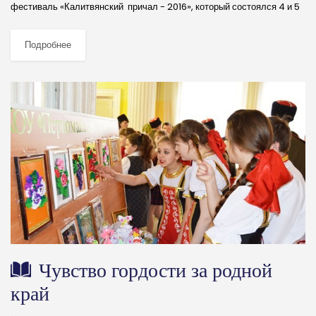
фестиваль «Калитвянский причал - 2016», который состоялся 4 и 5
июля между селами Старая и Новая Калитва Россошанского района
Воронежской области. (далее…)
Подробнее
Чувство гордости за родной
край