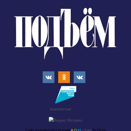
liveinternet
Сайт разработан студией
A
D
M
- Lab
© 2026