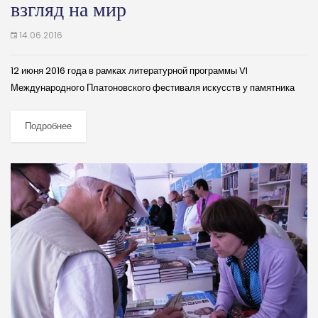
взгляд на мир
14.06.2016
12 июня 2016 года в рамках литературной программы VI
Международного Платоновского фестиваля искусств у памятника
писателю на проспекте Революции состоялись поэтические чтения,
посвященные современной молодой воронежской лирике. (далее…)
Подробнее