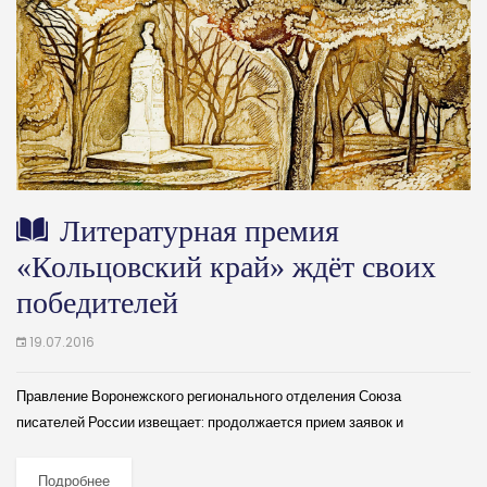
Литературная премия
«Кольцовский край» ждёт своих
победителей
19.07.2016
Правление Воронежского регионального отделения Союза
писателей России извещает: продолжается прием заявок и
произведений на соискание литературной премии «Кольцовский
край». К участию в конкурсе приглашаются как профессиональные,
Подробнее