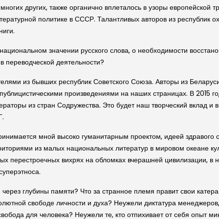
и многих других, также органично вплеталось в узоры европейской т
ратурной политике в СССР. Талантливых авторов из республик ох
ниги.
жнациональном значении русского слова, о необходимости восстан
 в переводческой деятельности?
лями из бывших республик Советского Союза. Авторы из Беларуси,
публицистическими произведениями на наших страницах. В 2015 г
ераторы из стран Содружества. Это будет наш творческий вклад и в
Г.
принимается мной высоко гуманитарным проектом, идеей здравого
иториями из малых национальных литератур в мировом океане куль
х перестроечных вихрях на обломках вчерашней цивилизации, в не
суперэтноса.
 через глубины памяти? Что за странное племя правит свои катера
лютной свободе личности и духа? Неужели диктатура менеджеров, 
обода для человека? Неужели те, кто отпихивает от себя опыт мин