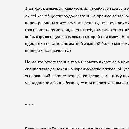
А на фоне «цветных революций», «арабских весен» и 
ли сейчас обществу художественные произведения, р
перестроечным «киселем»: мы ленивы, не предприимч
главными героями книг, спектаклей, фильмов остают
себя, окружающих и землю, на которой они живут. Вос
идеология не стал адекватной заменой более мягком
ценности человечества?
Не менее ответственна тема и самого писателя в нач
специализирующейся на «производстве словесной услу
уверовавший в божественную силу слова и потому не
«гражданином быть обязан», — или он окончательно 
* * *
Размышляя в Год литературы над этими непростыми в