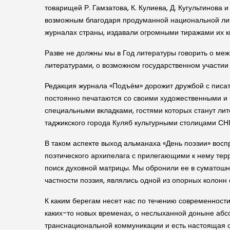
товарищей Р. Гамзатова, К. Кулиева, Д. Кугультинова 
возможным благодаря продуманной национальной лите
журналах страны, издавали огромными тиражами их к
Разве не должны мы в Год литературы говорить о ме
литературами, о возможном государственном участии
Редакция журнала «Подъём» дорожит дружбой с писате
постоянно печатаются со своими художественными и 
специальными вкладками, гостями которых станут лит
таджикского города Куляб культурными столицами СН
В таком аспекте выход альманаха «День поэзии» вос
поэтического архипелага с прилегающими к нему терр
поиск духовной матрицы. Мы обронили ее в суматошны
частности поэзия, являлись одной из опорных колонн 
К каким берегам несет нас по течению современности
каких-то новых временах, о неслыханной доныне абсо
транснациональной коммуникации и есть настоящая св