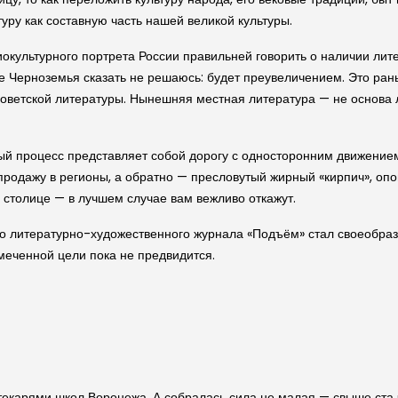
уру как составную часть нашей великой культуры.
культурного портрета России правильней говорить о наличии лите
уре Черноземья сказать не решаюсь: будет преувеличением. Это ран
советской литературы. Нынешняя местная литература — не основа 
ый процесс представляет собой дорогу с односторонним движением
 продажу в регионы, а обратно — пресловутый жирный «кирпич», о
в столице — в лучшем случае вам вежливо откажут.
о литературно-художественного журнала «Подъём» стал своеобразн
амеченной цели пока не предвидится.
отекарями школ Воронежа. А собралась сила не малая — свыше ста