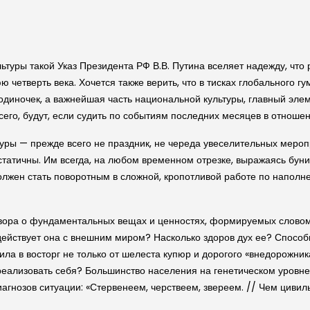
льтуры такой Указ Президента РФ В.В. Путина вселяет надежду, чт
 четверть века. Хочется также верить, что в тисках глобального гу
одиночек, а важнейшая часть национальной культуры, главный эле
его, будут, если судить по событиям последних месяцев в отношен
туры — прежде всего не праздник, не череда увеселительных меро
статичны. Им всегда, на любом временном отрезке, выражаясь буни
олжен стать поворотным в сложной, кропотливой работе по напол
говора о фундаментальных вещах и ценностях, формируемых словом
ействует она с внешним миром? Насколько здоров дух ее? Способн
ила в восторг не только от шелеста купюр и дорогого «внедорожник
реализовать себя? Большинство населения на генетическом уровне 
агнозов ситуации: «Стервенеем, черствеем, звереем. // Чем цивиль