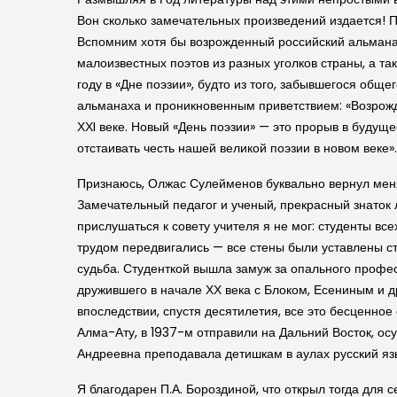
Вон сколько замечательных произведений издается! П
Вспомним хотя бы возрожденный российский альманах
малоизвестных поэтов из разных уголков страны, а та
году в «Дне поэзии», будто из того, забывшегося об
альманаха и проникновенным приветствием: «Возрожд
ХХI веке. Новый «День поэзии» — это прорыв в будущ
отстаивать честь нашей великой поэзии в новом веке».
Признаюсь, Олжас Сулейменов буквально вернул меня
Замечательный педагог и ученый, прекрасный знаток 
прислушаться к совету учителя я не мог: студенты все
трудом передвигались — все стены были уставлены ст
судьба. Студенткой вышла замуж за опального профе
дружившего в начале ХХ века с Блоком, Есениным и 
впоследствии, спустя десятилетия, все это бесценно
Алма-Ату, в 1937-м отправили на Дальний Восток, ос
Андреевна преподавала детишкам в аулах русский яз
Я благодарен П.А. Бороздиной, что открыл тогда для 