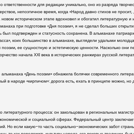
о ответственности для редакции уникально, оно из разряда творчес
рствое, непоэтичное время, когда «Народ давно стихов не просит, 
 на новом историческом этапе вдохновил и обогатил литературную и
ьманаха при подготовке «Дня поэзии», я не сделал больших открыт
ень был подтвержден и статусность сохранена. В альманахе патриа
асса», коих большинство в альманахе, выглядели удалыми молодца
поэзии, ее сущностную и эстетическую ценности. Насколько они п
орчество начала ХХI века в исторических ранжирах русской литерат
го альманаха «День поэзии» обнажила болячки современного литера
й в народе «кирпичом»: дорога есть, ехать в принципе можно, но
о литературного процесса: он закольцован в региональных магист
 в экономической и социальной сферах. Федеральный центр заключае
. Но если какую-то часть социально-экономических забот страны 
у, то как переложить культуру народа, его вековые традиции, быт 