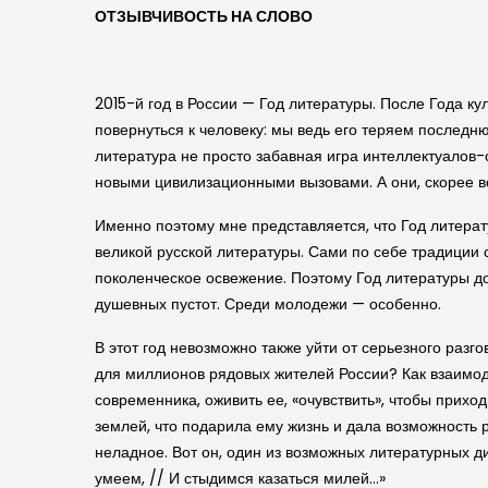
ОТЗЫВЧИВОСТЬ НА СЛОВО
2015-й год в России — Год литературы. После Года ку
повернуться к человеку: мы ведь его теряем последнюю
литература не просто забавная игра интеллектуалов-
новыми цивилизационными вызовами. А они, скорее вс
Именно поэтому мне представляется, что Год литера
великой русской литературы. Сами по себе традиции 
поколенческое освежение. Поэтому Год литературы д
душевных пустот. Среди молодежи — особенно.
В этот год невозможно также уйти от серьезного раз
для миллионов рядовых жителей России? Как взаимод
современника, оживить ее, «очувствить», чтобы приход
землей, что подарила ему жизнь и дала возможность 
неладное. Вот он, один из возможных литературных ди
умеем, // И стыдимся казаться милей…»