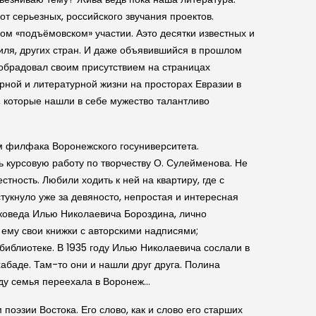
т серьезных, российского звучания проектов.
м «подъёмовском» участии. Аэто десятки известных и
аиля, других стран. И даже объявившийся в прошлом
 обрадовал своим присутствием на страницах
рной и литературной жизни на просторах Евразии в
, которые нашли в себе мужество талантливо
ом филфака Воронежского госуниверситета.
 курсовую работу по творчеству О. Сулейменова. Не
тность. Любили ходить к ней на квартиру, где с
тукнуло уже за девяносто, непростая и интересная
оковеда Илью Николаевича Бороздина, лично
ему свои книжки с авторскими надписями;
библиотеке. В 1935 году Илью Николаевича сослали в
абаде. Там-то они и нашли друг друга. Полина
оду семья переехала в Воронеж…
оэзии Востока. Его слово, как и слово его старших