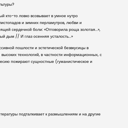
льтуры?
рый кто-то ловко всовывает в умное нутро
листопадов и зимних перламутров, любви и
емящей сердечной боли: «Отговорила роща золотая…»,
ный дым // И глаз осенняя усталость…»
ссивной пошлости и эстетической безвкусицы в
я высоких технологий, в частности информационных, с
обесию пожирают сущностные (гуманистическое и
итературы подталкивает к размышлениям и на другие