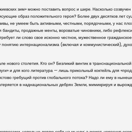
«киевских зим» можно поставить вопрос и шире. Насколько созвуче
исующие образ положительного героя? Более двух десятков лет су
ивы, не умеем быть активными, честными, порядочными, у нас пл
ся бандиты, продажные менты, вороватые чиновники, либо рефлек
требует ли слово свое исконно честное, мужественное гражданское
у понятию интернационализма (включая и коммунистический), дух
але нового столетия. Кто он? Безликий винтик в транснационально
ги» и для кого литература — лишь прикольный коктейль для «прод
истово гребущий против глобального потока? Надо ли ему в нынеш
затеряется в наднациональных дебрях Земли, мимикрируя и вырож
опросами, невольно ловлю себя на мысли: а может, чересчур осер