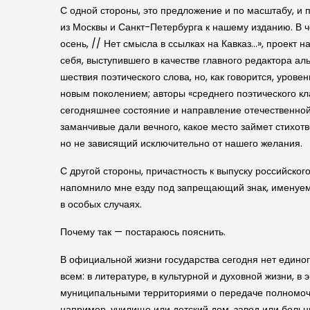
С одной стороны, это предложение и по масштабу, и п
из Москвы и Санкт-Петербурга к нашему изданию. В че
осень, // Нет смысла в ссылках на Кавказ…», проект
себя, выступившего в качестве главного редактора ал
шествия поэтического слова, но, как говорится, уров
новым поколением; авторы «среднего поэтического кл
сегодняшнее состояние и направление отечественной 
заманчивые дали вечного, какое место займет стихотв
но не зависящий исключительно от нашего желания.
С другой стороны, причастность к выпуску российско
напомнило мне езду под запрещающий знак, именуемы
в особых случаях.
Почему так — постараюсь пояснить.
В официальной жизни государства сегодня нет единог
всем: в литературе, в культурной и духовной жизни,
муниципальными территориями о передаче полномочий
например, училище или детский дом, завод или больниц