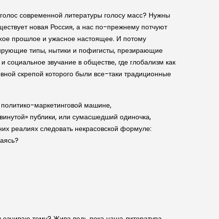
н голос современной литературы голосу масс? Нужны
ществует новая Россия, а нас по-прежнему потчуют
охое прошлое и ужасное настоящее. И потому
сирующие типы, нытики и пофигисты, презирающие
 и социальное звучание в обществе, где глобализм как
овной скрепой которого были все-таки традиционные
й политико-маркетинговой машине,
винутой» публики, или сумасшедший одиночка,
них реалиях следовать некрасовской формуле:
даясь?
ьезниваю тему? Жива ведь пока наша литература.