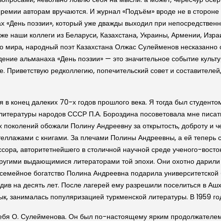
ремии авторам вручаются. И журнал «Подъём» вроде не в стороне о
 «День поэзии», который уже дважды выходил при непосредственно
кже наши коллеги из Беларуси, Казахстана, Украины, Армении, Изр
щего мира, народный поэт Казахстана Олжас Сулейменов несказанно
ение альманаха «День поэзии» — это значительное событие культу
ее. Приветствую редколлегию, попечительский совет и составителей
 в конец далеких 70-х годов прошлого века. Я тогда был студент
литературы народов СССР П.А. Бороздина посоветовала мне писать
х поколений обожали Полину Андреевну за открытость, доброту и чес
еллажами с книгами. За плечами Полины Андреевны, а ей теперь с
ссора, авторитетнейшего в столичной научной среде ученого-вост
другими выдающимися литераторами той эпохи. Они охотно дарили 
е семейное богатство Полина Андреевна подарила университетской 
удив на десять лет. После лагерей ему разрешили поселиться в Ашх
ык, занималась популяризацией туркменской литературы. В 1959 г
себя О. Сулейменова. Он был по-настоящему ярким продолжателем п