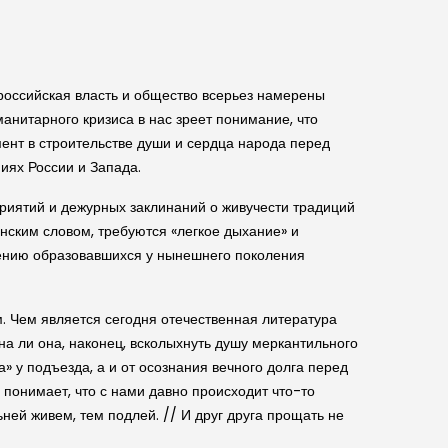
о российская власть и общество всерьез намерены
манитарного кризиса в нас зреет понимание, что
мент в строительстве души и сердца народа перед
иях России и Запада.
приятий и дежурных заклинаний о живучести традиций
нским словом, требуются «легкое дыхание» и
нению образовавшихся у нынешнего поколения
. Чем является сегодня отечественная литература
а ли она, наконец, всколыхнуть душу меркантильного
а» у подъезда, а и от осознания вечного долга перед
понимает, что с нами давно происходит что-то
ней живем, тем подлей. // И друг друга прощать не