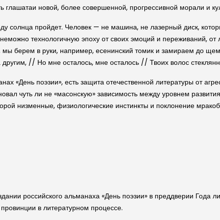
ь глашатаи новой, более совершенной, прогрессивной морали и ку
сходу солнца пройдет. Человек — не машина, не лазерный диск, кото
знеможно технологичную эпоху от своих эмоций и переживаний, от 
ше, мы берем в руки, например, есенинский томик и замираем до щ
а другим, // Но мне осталось, мне осталось // Твоих волос стеклян
анах «День поэзии», есть защита отечественной литературы от агре
сновал чуть ли не «масонскую» зависимость между уровнем развити
оторой низменные, физиологические инстинкты и поклонение мрак
здании российского альманаха «День поэзии» в преддверии Года л
 провинции в литературном процессе.