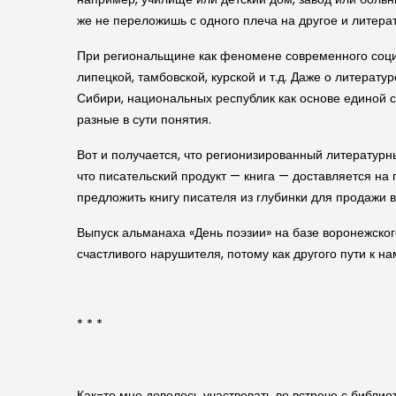
же не переложишь с одного плеча на другое и литерат
При региональщине как феномене современного социо
липецкой, тамбовской, курской и т.д. Даже о литерат
Сибири, национальных республик как основе единой 
разные в сути понятия.
Вот и получается, что регионизированный литературн
что писательский продукт — книга — доставляется на
предложить книгу писателя из глубинки для продажи 
Выпуск альманаха «День поэзии» на базе воронежског
счастливого нарушителя, потому как другого пути к н
* * *
Как-то мне довелось участвовать во встрече с библи