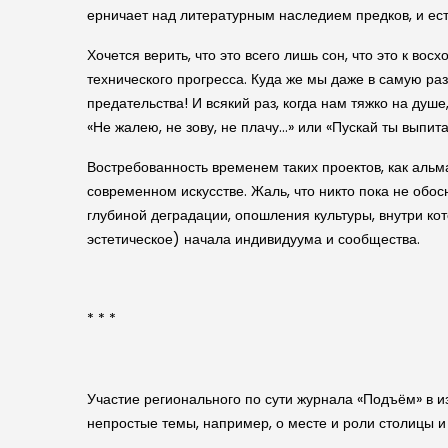
ерничает над литературным наследием предков, и ест
Хочется верить, что это всего лишь сон, что это к во
технического прогресса. Куда же мы даже в самую ра
предательства! И всякий раз, когда нам тяжко на ду
«Не жалею, не зову, не плачу…» или «Пускай ты выпит
Востребованность временем таких проектов, как альм
современном искусстве. Жаль, что никто пока не обо
глубиной деградации, опошления культуры, внутри к
эстетическое) начала индивидуума и сообщества.
* * *
Участие регионального по сути журнала «Подъём» в и
непростые темы, например, о месте и роли столицы и