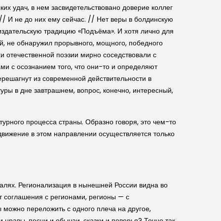
ких удач, в нем за­свидетельствовано доверие коллег
// И не до них ему сейчас. // Нет веры в болдинскую
 издательскую традицию «Подъёма». И хотя лично для
ий, не обнаружил прорывного, мощного, победного
рхи отечественной поэзии мирно соседствовали с
ми с осознанием того, что они-то и определяют
ерешагнут из современной действительности в
уры в дне завтрашнем, вопрос, конечно, интересный,
турного процесса страны. Образно говоря, это чем-то
 движение в этом направлении осуществляется только
ралях. Регионализация в нынешней России видна во
т соглашения с регионами, регионы — с
можно переложить с одного плеча на другое,
и нравы, песни и обычаи, сказки и поверья? Точно так