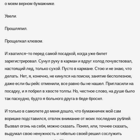
о моем верном бумажнике.
Увели.
Прошляпил.
Прощелкал клювом.
И хватился-то перед самой посадкой, когда уже билет
зарегистрировал. Сунул руку в карман и вдруг холод почувствовал,
настоящий лед, только сухой. Пусто в кармане. Стою и не знаю, что
делать. Нет, я, конечно, не кинулся на поиски, занятие бесполезное,
даже если бы рейс отменили, все равно бы не нашел. Пригласили на
посадку, и я побрел в хвосте толпы. Но, честное слово, на душе было
так паскудно, будто я больного друга в беде бросил.
И только в самолете до меня дошло, что бумажничек мой сам
воришке подставился, отвлек внимание от моих последних рублей.
Вызвал огонь на себя, можно сказать. Понял, или, точнее сказать,
выдумал свою ненужность и гибелью своей решил сослужить