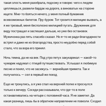
такая злость меня разобрала, подхожу и говорю: чего к людям
цепляешься, развели бардак на дороге, а виноватых на стороне
ищете. Мне-то бояться нечего, у меня полный бумажник
всевозможных билетов. Пру буром. Тот грозится милицию вызвать, а
я же трезвый, меня бесполезно милицией пугать. Дружинник для
виду постращал и заспешил дальше, но уже без остановок.
Мужичонка раз пять спасибо сказал. Но я-то не ради благодарности
встрял и даже не из благородства, просто неудобно перед собой
стало, что за вора его принял.
Ночь темна, да не на век. Под утро петух закукарекал — какой-то
чумарик надумал с птицей путешествовать. Услышал я любимую
песню и понял, что не засижусь — вернейшая примета. Так и
получилось — сел в первый же поезд.
Еще не тронулись, а я уже спал на верхней полке и проснулся
только к вечеру. Соседи рассказывали, что где-то в поле
останавливались на четыре с половиной часа. Я не заметил. Да
какая разница, лишь бы в обратном направлении не повезли. Сходил