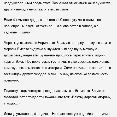
неодушевленным предметом. Пообещал относиться как к лучшему
другу и никогда не оставлять его пустым.
Если бы мы всегда держали слово. С перепугу чего только не
наобещаешь, а чуть отпустило — и снова ветер в голове, а в
заднице — шило.
Через год оказался в Норильске. В самую полярную тьму и в самые
морозы. Вместо пиджака вынужден был под шубу меховую
душегрейку надевать. Бумажник пришлось переселить в задний
карман брюк. Про норильские гостиницы я уже рассказывал. Жизнь
там скучнее, чем кажется с материка. Сами норильчане веселятся в
гостиницах других городов. А мы — у них, на сколько возможности
позволяют.
Подхожу к администраторше доплатить за койкоместо. Возле нее
молодой, лет пятидесяти, южанин вьется: «Вазмы, дарагая, агурчик,
угощаю…»
Девица упитанная, блондинка. Не знаю, чего уж он добивался: или