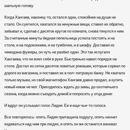
шальную голову.
Когда Хангаев, наконец-то, остался один, спокойнее на душе не
стало. Он суетился, хватался за ненужные вещи, ставил их обратно,
забывал и, сделав с десяток кругов по комнате, снова тянулся к ним.
За считанные минуты бедная пепельница успела постоять и на
столе, и на подоконнике, и на тумбочке, и в шкафу. Доставая из
чемодана фужеры, он чуть не разбил один. Это так испугало
Хангаева, что он взял себя в руки. Быстренько навел порядок на
столе. Достал из сетки десяток помятых ромашек, которые сорвал по
дороге из магазина, и поставил их в пол-литровую банку. Не хватало
только музыки, но свой магнитофон Хангаев давно продал, а купить
новый никак не мог. Приходилось ждать до зимы, до охотничьего
сезона, когда можно съездить домой и попросить у отца денег.
И вдруг он услышал голос Лидии. Ее и еще чьи-то голоса.
Все повторялось: опять Лидия притащила подругу, опять начнет
издеваться над ним при людях, и опять он же останется виноват.