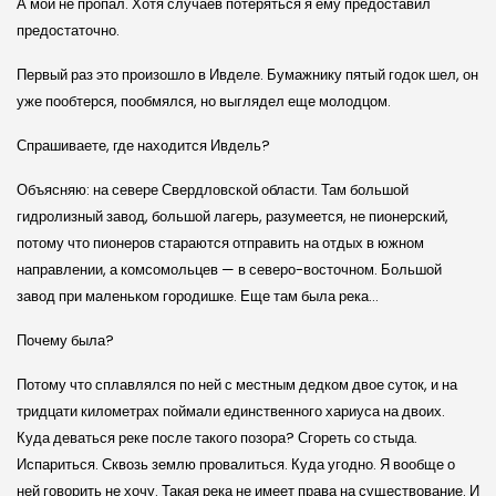
А мой не пропал. Хотя случаев потеряться я ему предоставил
предостаточно.
Первый раз это произошло в Ивделе. Бумажнику пятый годок шел, он
уже пообтерся, пообмялся, но выглядел еще молодцом.
Спрашиваете, где находится Ивдель?
Объясняю: на севере Свердловской области. Там большой
гидролизный завод, большой лагерь, разумеется, не пионерский,
потому что пионеров стараются отправить на отдых в южном
направлении, а комсомольцев — в северо-восточном. Большой
завод при маленьком городишке. Еще там была река…
Почему была?
Потому что сплавлялся по ней с местным дедком двое суток, и на
тридцати километрах поймали единственного хариуса на двоих.
Куда деваться реке после такого позора? Сгореть со стыда.
Испариться. Сквозь землю провалиться. Куда угодно. Я вообще о
ней говорить не хочу. Такая река не имеет права на существование. И