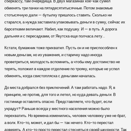
сберкассу, там очередища. В двух магазинах кое-как сумел
обменять три пачки на пятидесятитысячные. Потом знакомые
стотысячную дали — бутылку пришлось ставить. Сколько ни
старался, а нужда заставила упаковывать деньги в сумку, сейчас их
барсетками величают. Набил, как подушку. И — в путь. А дорога
дальняя и с пересадками, от Якутска еще полчаса лету…
Кстати, бумажник тоже прихватил. Пусть он и не приспособлен к
новым деньгам, но из уважения, и старичку надо иногда
проветриться, молодость вспомнить, а чтобы ему достоинство не
терять, положил в каждое отделение по трояку, которые не успел
обменять, когда свистопляска с деньгами началась.
До места добрался без приключений. А там работать надо. Я, в
принципе, не против, для того и летел, но куда девать деньги. В
гостинице оставлять опасно. Представляете, что будет, если
украдут? Раньше всегда у местного населения можно было
перехватить. Но времена изменились, человек человеку уже не брат,
а волк. Кто-то, может, и дал бы — так нечего. Кто-то перестал
доверять. А кто-то просто перестал стесняться своей шкурности. Так