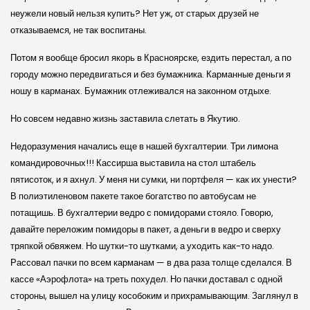
неужели новый нельзя купить? Нет уж, от старых друзей не
отказываемся, не так воспитаны.
Потом я вообще бросил якорь в Красноярске, ездить перестал, а по
городу можно передвигаться и без бумажника. Карманные деньги я
ношу в карманах. Бумажник отлеживался на законном отдыхе.
Но совсем недавно жизнь заставила слетать в Якутию.
Недоразумения начались еще в нашей бухгалтерии. Три лимона
командировочных!!! Кассирша выставила на стол штабель
пятисоток, и я ахнул. У меня ни сумки, ни портфеля — как их унести?
В полиэтиленовом пакете такое богатство по автобусам не
потащишь. В бухгалтерии ведро с помидорами стояло. Говорю,
давайте переложим помидоры в пакет, а деньги в ведро и сверху
тряпкой обвяжем. Но шутки-то шутками, а уходить как-то надо.
Рассовал пачки по всем карманам — в два раза толще сделался. В
кассе «Аэрофлота» на треть похудел. Но пачки доставал с одной
стороны, вышел на улицу кособоким и прихрамывающим. Заглянул в