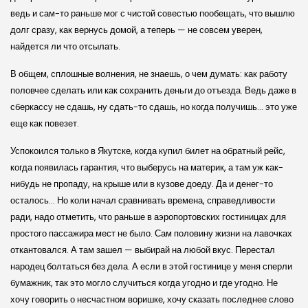
ведь и сам-то раньше мог с чистой совестью пообещать, что вышлю
долг сразу, как вернусь домой, а теперь — не совсем уверен,
найдется ли что отсылать.
В общем, сплошные волнения, не знаешь, о чем думать: как работу
половчее сделать или как сохранить деньги до отъезда. Ведь даже в
сберкассу не сдашь, ну сдать-то сдашь, но когда получишь… это уже
еще как повезет.
Успокоился только в Якутске, когда купил билет на обратный рейс,
когда появилась гарантия, что выберусь на материк, а там уж как-
нибудь не пропаду, на крыше или в кузове доеду. Да и денег-то
осталось… Но коли начал сравнивать времена, справедливости
ради, надо отметить, что раньше в аэропортовских гостиницах для
простого пассажира мест не было. Сам половину жизни на лавочках
откантовался. А там зашел — выбирай на любой вкус. Перестал
народец болтаться без дела. А если в этой гостинице у меня сперли
бумажник, так это могло случиться когда угодно и где угодно. Не
хочу говорить о несчастном воришке, хочу сказать последнее слово