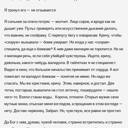
Я тронул его — не отзывается.
Я сильнее за плечо потряс — молчит. Лицо серое, и вроде как не
дышит уже. Пульс проверять или искусственное дыхание делать,
что важнее, не соображу. С перепугу бегу к поварихам. Кричу, чтобы
«скорую» вызывали — бомж умирает. Но когда у нас «скорая»
спешила, да еще к бомжам? К ним даже милиция не торопится. Но не
о милиции речь, если себя убийцей чувствуешь. Ищите, кричу,
девоньки, какого-нибудь валидола. В таблетках я не специалист.
Видел в кино, что большое начальство принимает от сердца. А вот
помогает ли валидол бомжам — понятия не имею. Но надо же
спасать. Мы же христиане, кричу. Этим, наверное, и достал. Две
тетки, постарше, вывалили на стол аптечку, пошерудили — нашли
чего-то. Взяли стакан воды… Короче, отпоили. Открыл мужик свои
мутные зенки, отыскал меня взглядом, а прощения в этом взгляде —
нету. Достаю червонец. Забрал. Но, чувствую, все равно не простил.
Да Бог с ним, думаю, чужой человек, странно встретились и странно