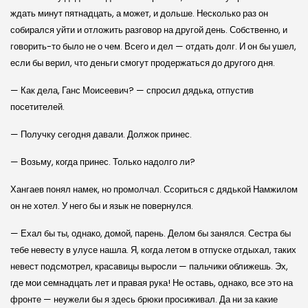
ждать минут пятнадцать, а может, и дольше. Несколько раз он
собирался уйти и отложить разговор на другой день. Собственно, и
говорить-то было не о чем. Всего и дел — отдать долг. И он бы ушел,
если бы верил, что деньги смогут продержаться до другого дня.
— Как дела, Ганс Моисеевич? — спросил дядька, отпустив
посетителей.
— Получку сегодня давали. Должок принес.
— Возьму, когда принес. Только надолго ли?
Хангаев понял намек, но промолчал. Ссориться с дядькой Намжилом
он не хотел. У него бы и язык не повернулся.
— Ехал бы ты, однако, домой, парень. Делом бы занялся. Сестра бы
тебе невесту в улусе нашла. Я, когда летом в отпуске отдыхал, таких
невест подсмотрел, красавицы выросли — пальчики оближешь. Эх,
где мои семнадцать лет и правая рука! Не оставь, однако, все это на
фронте — неужели бы я здесь брюки просиживал. Да ни за какие