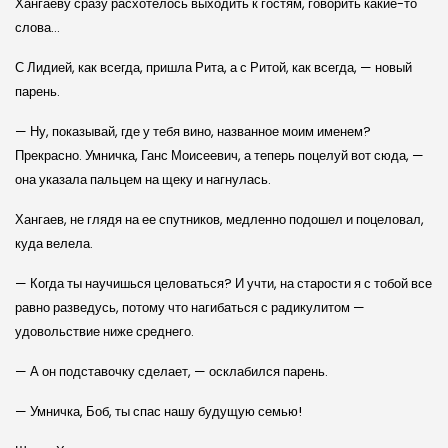
Хангаеву сразу расхотелось выходить к гостям, говорить какие-то
слова…
С Лидией, как всегда, пришла Рита, а с Ритой, как всегда, — новый
парень.
— Ну, показывай, где у тебя вино, названное моим именем?
Прекрасно. Умничка, Ганс Моисеевич, а теперь поцелуй вот сюда, —
она указала пальцем на щеку и нагнулась.
Хангаев, не глядя на ее спутников, медленно подошел и поцеловал,
куда велела.
— Когда ты научишься целоваться? И учти, на старости я с тобой все
равно разведусь, потому что нагибаться с радикулитом —
удовольствие ниже среднего.
— А он подставочку сделает, — осклабился парень.
— Умничка, Боб, ты спас нашу будущую семью!