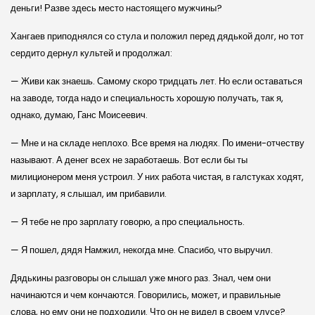
деньги! Разве здесь место настоящего мужчины?
Хангаев приподнялся со стула и положил перед дядькой долг, но тот
сердито дернул культей и продолжал:
— Живи как знаешь. Самому скоро тридцать лет. Но если оставаться
на заводе, тогда надо и специальность хорошую получать, так я,
однако, думаю, Ганс Моисеевич.
— Мне и на складе неплохо. Все время на людях. По имени-отчеству
называют. А денег всех не заработаешь. Вот если бы ты
милиционером меня устроил. У них работа чистая, в галстуках ходят,
и зарплату, я слышал, им прибавили.
— Я тебе не про зарплату говорю, а про специальность.
— Я пошел, дядя Намжил, некогда мне. Спасибо, что выручил.
Дядькины разговоры он слышал уже много раз. Знал, чем они
начинаются и чем кончаются. Говорились, может, и правильные
слова, но ему они не подходили. Что он не видел в своем улусе?