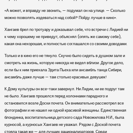
«А может, и вправду не звонить, — подумал он на улице. — Сколько
можно позволять издеваться над собой? Пойду лучше в кино».
Хангаев брел по тротуару и доказывал себе, что встречи с Лидией ни
к чему хорошему не приведут, объяснял (опять же самому себе),
какая она нехорошая, и полностью соглашался со своими доводами.
Только и в кино его не тянуло. Скучно было сидеть в душном зале и
смотреть на жизнь, которую никогда не видел вблизи. Другое дело,
если бы к ним приехала Эдита Пьеха или ансамбль танца Сибири,
ансамбль даже лучше — там столько красивых девушек!
К Дому культуры он все-таки завернул. Ни Лидии, ни ее подруг там
не было. Хангаев прошелся перед колоннами парадного и
остановился возле Доски почета. Он внимательно рассмотрел все
фотографии и не нашел ни одной красивой женщины. Единственная
блондинка, воспитательница детского сада Новожилова Н.И., была
курносой, а курносых Хангаев не уважал. Рядом с Доской почета
стояла такая же — для лучших рационализаторов. Среди