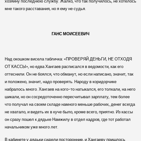
хозяину последнюю службу. Жалко, что так получилось, не хотелось
мне такого расставания, но я ему не судья.
ГАНС МОИСЕЕВИЧ
Над окошком висела табличка: «ПРОВЕРЯЙ ДЕНЬГИ, НЕ ОТХОДЯ
ОТ КАССЫ», но едва Хангаев расписался в ведомости, как его
оттеснили. Он не боялся, что обманут, но если написано, значит, так
и положено, значит, надо проверять. Народу в коридорчике
набралось много. Хангаев на кого-то натыкался, его толкали, на него
шикали, но он сосредоточенно пересчитывал зарплату, тем более
что получал на своем складе намного меньше рабочих, денег всегда
не хватало, и видеть их в куче было, кроме всего, приятно. Из кассы
он сразу пошел к дядьке Намжилу в отдел кадров, где тот работал
начальником уже много лет.
В кабинете у дядьки сидели посторонние, и Хангаеву пришлось