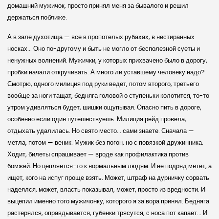
домашний мужичок, просто принял меня за бывалого и решил
держаться поближе.
А в зале духотища — все в пропотелых рубахах, в нестиранных
носках… Оно по-другому и быть не могло от бесполезной суеты и
ненужных волнений. Мужички, у которых прихвачено было в дорогу,
пробки начали откручивать. А много ли уставшему человеку надо?
Смотрю, одного милиция под руки ведет, потом второго, третьего
вообще за ноги тащат, бедняга головой о ступеньки колотится, то-то
утром удивляться будет, шишки ощупывая. Опасно пить в дороге,
особенно если один путешествуешь. Милиция рейд провела,
отдыхать удалилась. Но свято место… сами знаете. Сначала —
метла, потом — веник. Мужик без погон, но с повязкой дружинника.
Ходит, билеты спрашивает — вроде как профилактика против
бомжей. Но цепляется-то к нормальным людям. И не подряд метет, а
ищет, кого на испуг проще взять. Может, штраф на дурничку сорвать
надеялся, может, власть показывал, может, просто из вредности. И
выцепил именно того мужичонку, которого я за вора принял. Бедняга
растерялся, оправдывается, губенки трясутся, с носа пот капает… И