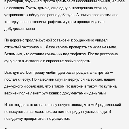
в ресторан, поужинал, триста граммов от бессонницы принял, и снова
на боковую. Пусть, думаю, еще одну вынужденную стоянку
устраивают, к обеду все равно доберусь. А ночью просквозили по
холодку с опережением графика, и утром проводница еле
добудилась меня.
По дороге с троллейбусной остановки к общежитию увидел
открытый гастроном и… Даже карман проверять смысла не было.
Вспомнил, что оставил бумажник под тюфяком. После ресторана
сунул его в изголовье и спросонья забыл забрать.
Все, думаю, Бог троицу любит, два раза прощал, а на третий —
послал к черту. Но на всякий случай вернулся на вокзал, нашел
дежурного и объяснил, что в таком-то вагоне, в таком-то купе на
верхней полке лежит бумажник с документами и деньгами.
И вот когда я это сказал, сразу почувствовал, что мой родименький
не высунется на глаза, пока за ним не придут нужные люди. В
невидимку превратится, но дождется.