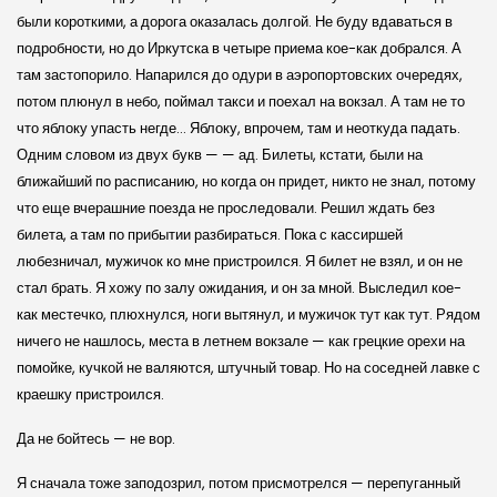
были короткими, а дорога оказалась долгой. Не буду вдаваться в
подробности, но до Иркутска в четыре приема кое-как добрался. А
там застопорило. Напарился до одури в аэропортовских очередях,
потом плюнул в небо, поймал такси и поехал на вокзал. А там не то
что яблоку упасть негде… Яблоку, впрочем, там и неоткуда падать.
Одним словом из двух букв — — ад. Билеты, кстати, были на
ближайший по расписанию, но когда он придет, никто не знал, потому
что еще вчерашние поезда не проследовали. Решил ждать без
билета, а там по прибытии разбираться. Пока с кассиршей
любезничал, мужичок ко мне пристроился. Я билет не взял, и он не
стал брать. Я хожу по залу ожидания, и он за мной. Выследил кое-
как местечко, плюхнулся, ноги вытянул, и мужичок тут как тут. Рядом
ничего не нашлось, места в летнем вокзале — как грецкие орехи на
помойке, кучкой не валяются, штучный товар. Но на соседней лавке с
краешку пристроился.
Да не бойтесь — не вор.
Я сначала тоже заподозрил, потом присмотрелся — перепуганный