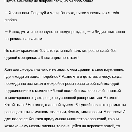
Шутка Хангаеву не понравилась, но он промолчал.
— Хватит вам. Поцелуй и меня, Ганечка, ты же знаешь, как я тебя
люблю.
— Ритка, учти: я не ревную, но предупреждаю, — и Лидия притворно
погрозила пальчиком.
Но каким красивым был этот длинный пальчик, ровненький, без
единой морщинки, с блестящим ноготком!
Хангаев смотрел на него и не знал, с чем сравнить свое изумление.
Где и когда он видел подобное? Разве что в детстве, в лесу, когда
неожиданно возникал в мокрой от росы траве стройный молодой
подосиновичек с молочно-белой ножкой и малюсенькой шляпкой
темно-красного цвета, еще не успевшей распрямиться. А голос!
Какой голос! Не голос, а лесной ручеек, бегущий по чисто промытым
разноцветным камушкам: зеленым, белым, малиновым. А волосы! И
для волос ее Хангаев придумывал множество сравнений, то они
казались ему мехом лисицы, то пенящейся на перекате водой, то