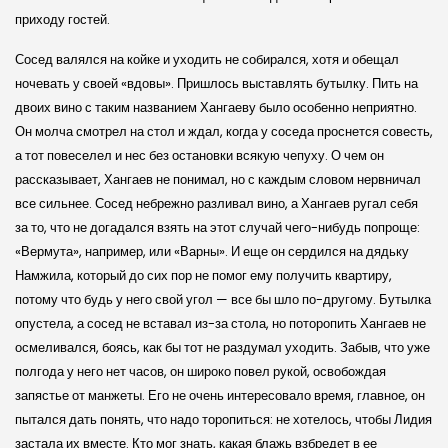
приходу гостей.
Сосед валялся на койке и уходить не собирался, хотя и обещал
ночевать у своей «вдовы». Пришлось выставлять бутылку. Пить на
двоих вино с таким названием Хангаеву было особенно неприятно.
Он молча смотрел на стол и ждал, когда у соседа проснется совесть,
а тот повеселел и нес без остановки всякую чепуху. О чем он
рассказывает, Хангаев не понимал, но с каждым словом нервничал
все сильнее. Сосед небрежно разливал вино, а Хангаев ругал себя
за то, что не догадался взять на этот случай чего-нибудь попроще:
«Вермута», например, или «Варны». И еще он сердился на дядьку
Намжила, который до сих пор не помог ему получить квартиру,
потому что будь у него свой угол — все бы шло по-другому. Бутылка
опустела, а сосед не вставал из-за стола, но поторопить Хангаев не
осмеливался, боясь, как бы тот не раздумал уходить. Забыв, что уже
полгода у него нет часов, он широко повел рукой, освобождая
запястье от манжеты. Его не очень интересовало время, главное, он
пытался дать понять, что надо торопиться: не хотелось, чтобы Лидия
застала их вместе. Кто мог знать, какая блажь взбредет в ее