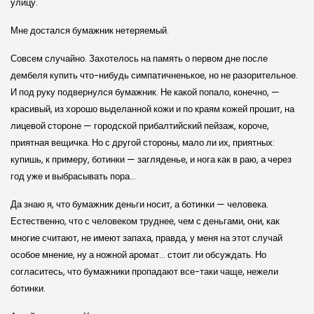
улицу.
Мне достался бумажник нетеряемый.
Совсем случайно. Захотелось на память о первом дне после
дембеля купить что-нибудь симпатичненькое, но не разорительное.
И под руку подвернулся бумажник. Не какой попало, конечно, —
красивый, из хорошо выделанной кожи и по краям кожей прошит, на
лицевой стороне — городской прибалтийский пейзаж, короче,
приятная вещичка. Но с другой стороны, мало ли их, приятных:
купишь, к примеру, ботинки — загляденье, и нога как в раю, а через
год уже и выбрасывать пора…
Да знаю я, что бумажник деньги носит, а ботинки — человека.
Естественно, что с человеком труднее, чем с деньгами, они, как
многие считают, не имеют запаха, правда, у меня на этот случай
особое мнение, ну а ножной аромат… стоит ли обсуждать. Но
согласитесь, что бумажники пропадают все-таки чаще, нежели
ботинки.