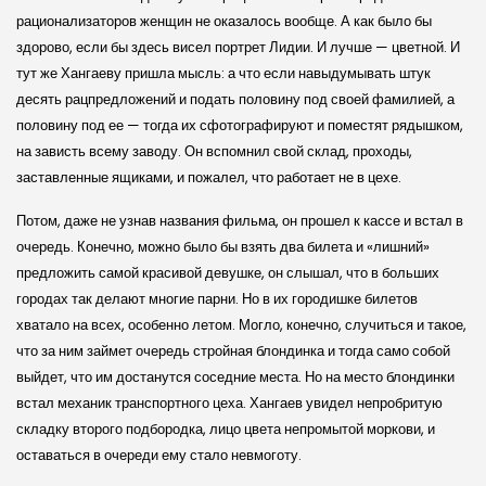
рационализаторов женщин не оказалось вообще. А как было бы
здорово, если бы здесь висел портрет Лидии. И лучше — цветной. И
тут же Хангаеву пришла мысль: а что если навыдумывать штук
десять рацпредложений и подать половину под своей фамилией, а
половину под ее — тогда их сфотографируют и поместят рядышком,
на зависть всему заводу. Он вспомнил свой склад, проходы,
заставленные ящиками, и пожалел, что работает не в цехе.
Потом, даже не узнав названия фильма, он прошел к кассе и встал в
очередь. Конечно, можно было бы взять два билета и «лишний»
предложить самой красивой девушке, он слышал, что в больших
городах так делают многие парни. Но в их городишке билетов
хватало на всех, особенно летом. Могло, конечно, случиться и такое,
что за ним займет очередь стройная блондинка и тогда само собой
выйдет, что им достанутся соседние места. Но на место блондинки
встал механик транспортного цеха. Хангаев увидел непробритую
складку второго подбородка, лицо цвета непромытой моркови, и
оставаться в очереди ему стало невмоготу.