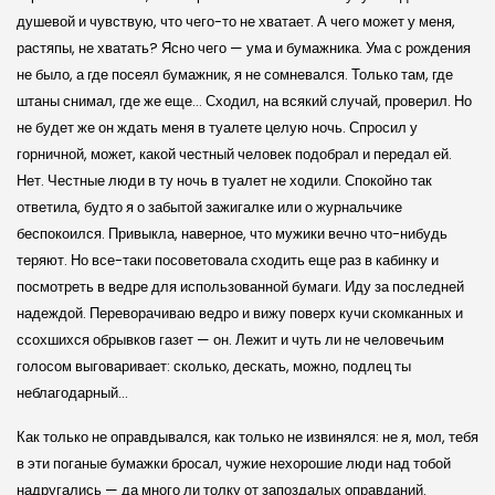
душевой и чувствую, что чего-то не хватает. А чего может у меня,
растяпы, не хватать? Ясно чего — ума и бумажника. Ума с рождения
не было, а где посеял бумажник, я не сомневался. Только там, где
штаны снимал, где же еще… Сходил, на всякий случай, проверил. Но
не будет же он ждать меня в туалете целую ночь. Спросил у
горничной, может, какой честный человек подобрал и передал ей.
Нет. Честные люди в ту ночь в туалет не ходили. Спокойно так
ответила, будто я о забытой зажигалке или о журнальчике
беспокоился. Привыкла, наверное, что мужики вечно что-нибудь
теряют. Но все-таки посоветовала сходить еще раз в кабинку и
посмотреть в ведре для использованной бумаги. Иду за последней
надеждой. Переворачиваю ведро и вижу поверх кучи скомканных и
ссохшихся обрывков газет — он. Лежит и чуть ли не человечьим
голосом выговаривает: сколько, дескать, можно, подлец ты
неблагодарный…
Как только не оправдывался, как только не извинялся: не я, мол, тебя
в эти поганые бумажки бросал, чужие нехорошие люди над тобой
надругались — да много ли толку от запоздалых оправданий.