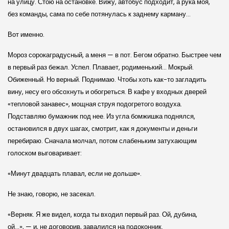
на улицу. Стою на остановке. Вижу, автобус подходит, а рука моя,
без команды, сама по себе потянулась к заднему карману…
Вот именно.
Мороз сорокаградусный, а меня — в пот. Бегом обратно. Быстрее чем
в первый раз бежал. Успел. Плавает, родименький… Мокрый.
Обиженный. Но верный. Поднимаю. Чтобы хоть как-то загладить
вину, несу его обсохнуть и обогреться. В кафе у входных дверей
«тепловой занавес», мощная струя подогретого воздуха.
Подставляю бумажник под нее. Из угла бомжишка поднялся,
остановился в двух шагах, смотрит, как я документы и деньги
перебираю. Сначала молчал, потом слабеньким затухающим
голоском выговаривает:
«Минут двадцать плавал, если не дольше».
Не знаю, говорю, не засекал.
«Верняк. Я же видел, когда ты входил первый раз. Ой, дубина,
ой…», — и, не договорив, завалился на подоконник.