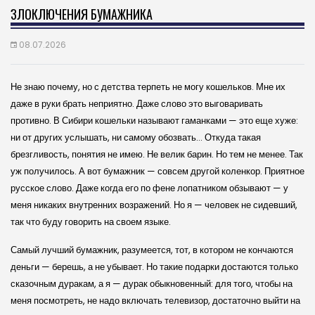
ЗЛОКЛЮЧЕНИЯ БУМАЖНИКА
08.07.2026
Не знаю почему, но с детства терпеть не могу кошельков. Мне их
даже в руки брать неприятно. Даже слово это выговаривать
противно. В Сибири кошельки называют гаманками — это еще хуже:
ни от других услышать, ни самому обозвать… Откуда такая
брезгливость, понятия не имею. Не велик барин. Но тем не менее. Так
уж получилось. А вот бумажник — совсем другой коленкор. Приятное
русское слово. Даже когда его по фене лопатником обзывают — у
меня никаких внутренних возражений. Но я — человек не сидевший,
так что буду говорить на своем языке.
Самый лучший бумажник, разумеется, тот, в котором не кончаются
деньги — берешь, а не убывает. Но такие подарки достаются только
сказочным дуракам, а я — дурак обыкновенный: для того, чтобы на
меня посмотреть, не надо включать телевизор, достаточно выйти на