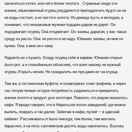
заселиться хотел, или чего более теплого… Странные люди эти
южане, обыкновенный огурец умудряются преподносить будто он не
из воды состоит, а из чистого золота. Но девица пусть и молодая, а
понимает, что незнакомые мужики подарки даром не дарят. Он
пододвигает огурец. Она отодвигает. Он: вазмы, дарагая, у вас такых
сроду нэ расло. Она: не росло и не надо. Южанин: вазмы, он мне нэ
нужен. Она: и мне ни к чему.
Надоело их слушать. Кладу огурец себе в карман. Южанин открыл
было рот, а я спокойненько объясняю, что взял никому не нужный
огурец. И крыть нечем. Не скандалить же при даме из-за огурца.
Там же, в гостиничном буфете, я позавтракал этим трофеем, а через
час почувствовал острую потребность уединиться и превратить
южное золото в продукт для золотаря. Повезло, что рядом оказалось
кафе. Я вроде говорил, что в Норильске полно заведений, где можно
выпить, пожрать и так далее. Забегаю в кафе, пулей — в царский
кабинет. Рассиживаться было некогда, тем более, там вентиль
барахлил, и на полу сантиметров десять воды накопилось. Выхожу