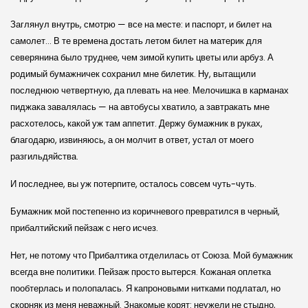
Заглянул внутрь, смотрю — все на месте: и паспорт, и билет на
самолет… В те времена достать летом билет на материк для
северянина было труднее, чем зимой купить цветы или арбуз. А
родимый бумажничек сохранил мне билетик. Ну, вытащили
последнюю четвертную, да плевать на нее. Мелочишка в карманах
пиджака завалялась — на автобусы хватило, а завтракать мне
расхотелось, какой уж там аппетит. Держу бумажник в руках,
благодарю, извиняюсь, а он молчит в ответ, устал от моего
разгильдяйства.
И последнее, вы уж потерпите, осталось совсем чуть-чуть.
Бумажник мой постепенно из коричневого превратился в черный,
прибалтийский пейзаж с него исчез.
Нет, не потому что Прибалтика отделилась от Союза. Мой бумажник
всегда вне политики. Пейзаж просто вытерся. Кожаная оплетка
пообтерлась и полопалась. Я капроновыми нитками подлатал, но
скорняк из меня неважный. Знакомые корят: неужели не стыдно,