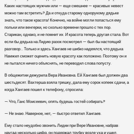
Каких настоящих мужчин или — еще смешнее — красивых невест
можно там встретить? Да и откуда старому однорукому дядьке
знать, что такое красота! Конечно, на войне могли попасться ему
польки или венгерки, но сколько времени прошло с тех пор.
Старикан, однако, и не помнит их. И красота теперь другая стала. Вот
если бы дядька на Лидию разок посмотрел — был бы настоящий
разговор… Только и здесь Хангаев не шибко надеялся, что дядька
Намжил сможет оценить новую красоту как положено. Поэтому он и
не пытался ничего объяснять, не переводил слова попусту.
В общежитии дежурила Вера Ивановна. Ей Хангаев был должен два
шестьдесят. Вахтерша взяла трешку, дала ему сорок копеек сдачи, а
когда Хангаев пошел к телефону, спросила:
— Что, Ганс Моисеевич, опять будешь гостей собирать?
— Не знаю. Наверное, нет, — быстро ответил Хангаев.
Ему стало неудобно звонить Лидии при Вере Ивановне, набрав
наугад несколько цифр, он подержал трубку возле уха и ушел.