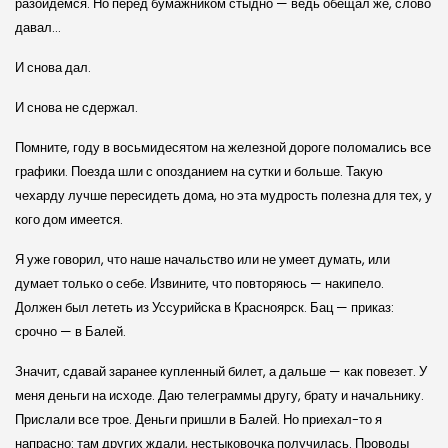
разойдемся. Но перед бумажником стыдно — ведь обещал же, слово
давал…
И снова дал.
И снова не сдержал.
Помните, году в восьмидесятом на железной дороге поломались все
графики. Поезда шли с опозданием на сутки и больше. Такую
чехарду лучше пересидеть дома, но эта мудрость полезна для тех, у
кого дом имеется.
Я уже говорил, что наше начальство или не умеет думать, или
думает только о себе. Извините, что повторяюсь — накипело.
Должен был лететь из Уссурийска в Красноярск. Бац — приказ:
срочно — в Балей.
Значит, сдавай заранее купленный билет, а дальше — как повезет. У
меня деньги на исходе. Даю телеграммы другу, брату и начальнику.
Прислали все трое. Деньги пришли в Балей. Но приехал-то я
напрасно: там других ждали, нестыковочка получилась. Проводы