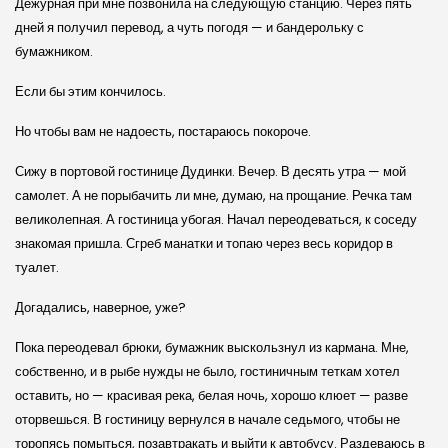
Дежурная при мне позвонила на следующую станцию. Через пять
дней я получил перевод, а чуть погодя — и бандерольку с
бумажником.
Если бы этим кончилось.
Но чтобы вам не надоесть, постараюсь покороче.
Сижу в портовой гостинице Дудинки. Вечер. В десять утра — мой
самолет. А не порыбачить ли мне, думаю, на прощание. Речка там
великолепная. А гостиница убогая. Начал переодеваться, к соседу
знакомая пришла. Сгреб манатки и топаю через весь коридор в
туалет.
Догадались, наверное, уже?
Пока переодевал брюки, бумажник выскользнул из кармана. Мне,
собственно, и в рыбе нужды не было, гостиничным теткам хотел
оставить, но — красивая река, белая ночь, хорошо клюет — разве
оторвешься. В гостиницу вернулся в начале седьмого, чтобы не
торопясь помыться, позавтракать и выйти к автобусу. Раздеваюсь в