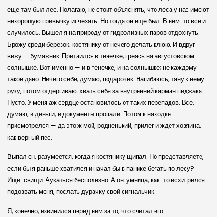
еще там был лес. Полагаю, не стоит объяснять, что леса у нас имеют
нехорошую привычку исчезать. Но тогда он еще был. В нем-то все и
случилось. Вышел я на природу от гидролизных паров отдохнуть.
Брожу среди березок, костянику от нечего делать клюю. И вдруг
вижу — бумажник. Притаился в тенечке, греясь на августовском
солнышке. Вот именно — и в тенечке, и на солнышке; не каждому
такое дано. Ничего себе, думаю, подарочек. Нагибаюсь, тяну к нему
руку, потом отдергиваю, хвать себя за внутренний карман пиджака…
Пусто. У меня аж сердце остановилось от таких перепадов. Все,
думаю, и деньги, и документы пропали. Потом к находке
присмотрелся — да это ж мой, родненький, прилег и ждет хозяина,
как верный пес.
Выпал он, разумеется, когда я костянику щипал. Но представляете,
если бы я раньше хватился и начал бы в панике бегать по лесу?
Ищи-свищи. Аукаться бесполезно. А он, умница, как-то исхитрился
подозвать меня, послать дурачку свой сигнальчик.
Я, конечно, извинился перед ним за то, что считал его