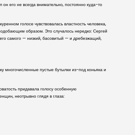
 он его не всегда внимательно, постоянно куда-то
окуренном голосе чувствовалась властность человека,
еподобающим образом. Это случалось нередко: Сергей
его самого — низкий, басовитый — и дребезжащий,
ку многочисленные пустые бутылки из-под коньяка и
оватость придавала голосу особенную
нщин, неотрывно глядя в глаза: