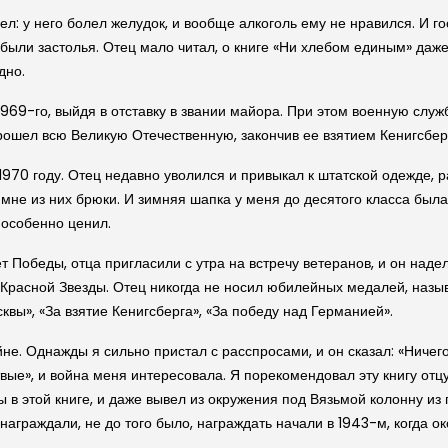
ел: у него болел желудок, и вообще алкоголь ему не нравился. И го
 были застолья. Отец мало читал, о книге «Ни хлебом единым» даж
дно.
1969-го, выйдя в отставку в звании майора. При этом военную служб
рошел всю Великую Отечественную, закончив ее взятием Кенигсбер
 1970 году. Отец недавно уволился и привыкал к штатской одежде, 
мне из них брюки. И зимняя шапка у меня до десятого класса была 
 особенно ценил.
ет Победы, отца пригласили с утра на встречу ветеранов, и он над
Красной Звезды. Отец никогда не носил юбилейных медалей, назыв
квы», «За взятие Кенигсберга», «За победу над Германией».
йне. Однажды я сильно пристал с расспросами, и он сказал: «Ничего
е», и война меня интересовала. Я порекомендовал эту книгу отцу, 
ны в этой книге, и даже вывел из окружения под Вязьмой колонну из
 награждали, не до того было, награждать начали в 1943-м, когда 