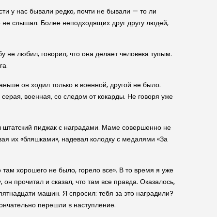
сти у нас бывали редко, почти не бывали — то ли
е не слышал. Более неподходящих друг другу людей,
у не любил, говорил, что она делает человека тупым.
га.
раньше он ходил только в военной, другой не было.
серая, военная, со следом от кокарды. Не говоря уже
ел штатский пиджак с наградами. Маме совершенно не
ая их «бляшками», надевал колодку с медалями «За
 там хорошего не было, горело все». В то время я уже
он прочитал и сказал, что там все правда. Оказалось,
 пятнадцати машин. Я спросил: тебя за это наградили?
окончательно перешли в наступление.