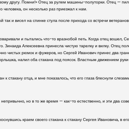
му другу. Помни!» Отец за рулем машины-полуторки. Отец — пилот
 человека, он несколько раз приезжал к нам.
ый так и висел на спинке стула после прихода со встречи ветеранов
говаривали и пытались что-то вразнобой петь. Когда отец вошел, С
то. Зинаида Алексеевна принесла чистую тарелку и вилку. Отец пол
чно чистых рюмок и фужеров, но Сергей Иванович принес два гран
горлышка, налил оба стакана под поясок. Властным движением руки
н к стакану отца, и мне показалось, что его глаза блеснули слезам
я непривычно, но в то же время — как-то естественно, и эти два с
коснувшись краем своего стакана к стакану Сергея Ивановича, в ег