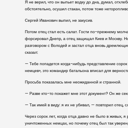
Я не верил, что он выпьет водку до дна, думал, отхле
обстоятельно, осушил стакан, потом тоже неторопливо
Сергей Иванович выпил, не закусив.
Потом отец стал есть салат. Гости по-прежнему молча
форсировал Днепр, а отец защищал Киев и Москву. Но
разговором с Володей и застал отца вновь дремлющим 
сказал:
— Тебе попадется когда-нибудь представление сорок 
немцев», это командир батальона вписал для верности,
Просьба показалась мне неожиданной и странной.
— Разве кто-то покажет мне этот документ? Он же се
— Так имей в виду: я их не убивал, — повторил отец, с
Через сорок лет, когда отца давно не было в живых, 
уничтоженных немцах, но почему отец был так уверен, 