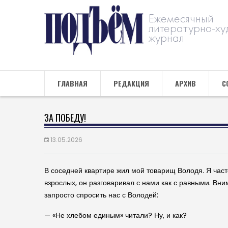
Ежемесячный
литературно-ху
журнал
ГЛАВНАЯ
РЕДАКЦИЯ
АРХИВ
С
ЗА ПОБЕДУ!
13.05.2026
В соседней квартире жил мой товарищ Володя. Я часто
взрослых, он разговаривал с нами как с равными. Вни
запросто спросить нас с Володей:
— «Не хлебом единым» читали? Ну, и как?