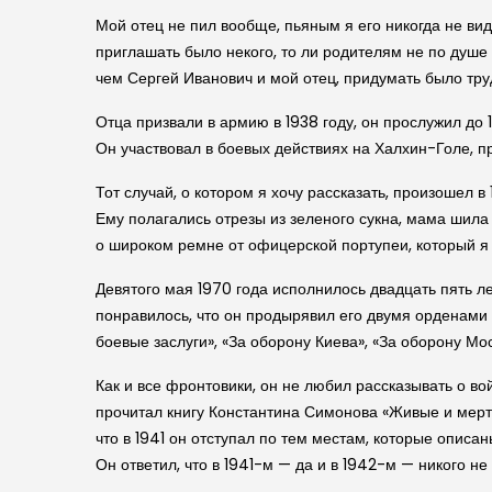
Мой отец не пил вообще, пьяным я его никогда не вид
приглашать было некого, то ли родителям не по душе
чем Сергей Иванович и мой отец, придумать было тру
Отца призвали в армию в 1938 году, он прослужил до 
Он участвовал в боевых действиях на Халхин-Голе, п
Тот случай, о котором я хочу рассказать, произошел в
Ему полагались отрезы из зеленого сукна, мама шила 
о широком ремне от офицерской портупеи, который я
Девятого мая 1970 года исполнилось двадцать пять л
понравилось, что он продырявил его двумя орденами 
боевые заслуги», «За оборону Киева», «За оборону Мос
Как и все фронтовики, он не любил рассказывать о во
прочитал книгу Константина Симонова «Живые и мертвы
что в 1941 он отступал по тем местам, которые описа
Он ответил, что в 1941-м — да и в 1942-м — никого не