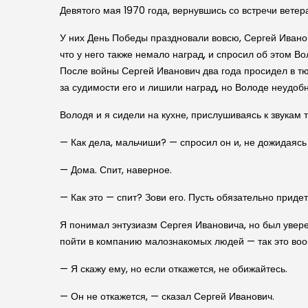
Девятого мая 1970 года, вернувшись со встречи ветер
У них День Победы праздновали вовсю, Сергей Иванов
что у него также немало наград, и спросил об этом Во
После войны Сергей Иванович два года просидел в тюрь
за судимости его и лишили наград, но Володе неудобн
Володя и я сидели на кухне, прислушиваясь к звукам 
— Как дела, мальчиши? — спросил он и, не дожидаясь 
— Дома. Спит, наверное.
— Как это — спит? Зови его. Пусть обязательно придет
Я понимал энтузиазм Сергея Ивановича, но был уверен
пойти в компанию малознакомых людей — так это во
— Я скажу ему, но если откажется, не обижайтесь.
— Он не откажется, — сказал Сергей Иванович.