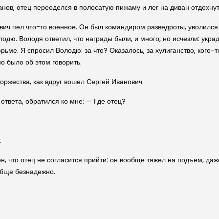
анов, отец переоделся в полосатую пижаму и лег на диван отдохнут
ич пел что-то военное. Он был командиром разведроты, уволился 
лодю. Володя ответил, что награды были, и много, но исчезли: укр
ме. Я спросил Володю: за что? Оказалось, за хулиганство, кого-то
о было об этом говорить.
торжества, как вдруг вошел Сергей Иванович.
ответа, обратился ко мне: — Где отец?
.
, что отец не согласится прийти: он вообще тяжел на подъем, даже
обще безнадежно.