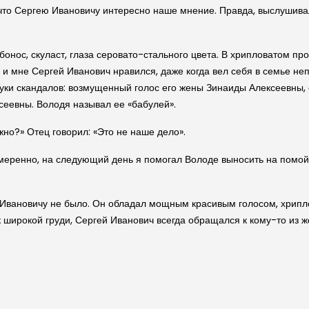
, что Сергею Ивановичу интересно наше мнение. Правда, выслушивал
бонос, скуласт, глаза серовато-стального цвета. В хрипловатом пр
 и мне Сергей Иванович нравился, даже когда вел себя в семье н
уки скандалов: возмущенный голос его жены Зинаиды Алексеевны, 
еевны. Володя называл ее «бабулей».
жно?» Отец говорил: «Это не наше дело».
умеренно, на следующий день я помогал Володе выносить на помой
 Ивановичу не было. Он обладал мощным красивым голосом, хрипл
широкой груди, Сергей Иванович всегда обращался к кому-то из же