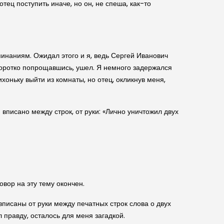
отец поступить иначе, но он, не спеша, как-то
минаниям. Ожидал этого и я, ведь Сергей Иванович
коротко попрощавшись, ушел. Я немного задержался
хоньку выйти из комнаты, но отец, окликнув меня,
вписано между строк, от руки: «Лично уничтожил двух
овор на эту тему окончен.
 вписаны от руки между печатных строк слова о двух
л правду, осталось для меня загадкой.