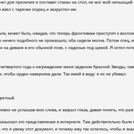
бнет для приличия и поставит стакан на стол, не мог мой непьющий 
 взял с тарелки огурец и захрустел им.
ли, может быть, ожидая, что теперь фронтовики приступят к воспо
 ничего подобного не произошло, оба сидели молча. Потом отец, 
на диване в его обычной позе, с ладонью под щекой. Я хотел поти
четвертого года к награждению меня орденом Красной Звезды, там 
 чтобы орден наверняка дали. Так имей в виду: я их не убивал.
кретный.
ловно не услышав мои слова, и закрыл глаза, давая понять, что разг
я разыскал это представление в интернете. Там действительно были
что я увижу этот документ, и почему ему так хотелось, чтобы я зна