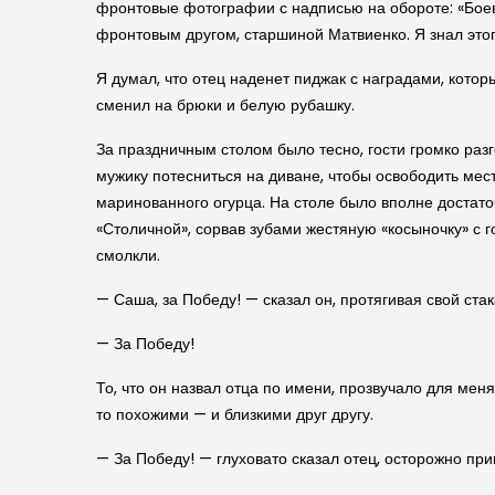
фронтовые фотографии с надписью на обороте: «Боево
фронтовым другом, старшиной Матвиенко. Я знал этого
Я думал, что отец наденет пиджак с наградами, котор
сменил на брюки и белую рубашку.
За праздничным столом было тесно, гости громко раз
мужику потесниться на диване, чтобы освободить мес
маринованного огурца. На столе было вполне достато
«Столичной», сорвав зубами жестяную «косыночку» с 
смолкли.
— Саша, за Победу! — сказал он, протягивая свой стака
— За Победу!
То, что он назвал отца по имени, прозвучало для мен
то похожими — и близкими друг другу.
— За Победу! — глуховато сказал отец, осторожно при