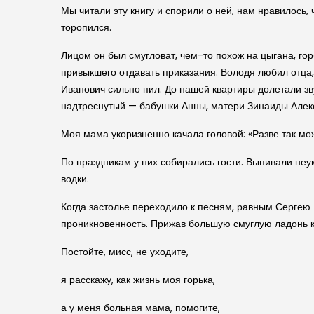
Мы читали эту книгу и спорили о ней, нам нравилось
торопился.
Лицом он был смугловат, чем-то похож на цыгана, гор
привыкшего отдавать приказания. Володя любил отца,
Иванович сильно пил. До нашей квартиры долетали зв
надтреснутый — бабушки Анны, матери Зинаиды Алекс
Моя мама укоризненно качала головой: «Разве так мо
По праздникам у них собирались гости. Выпивали не
водки.
Когда застолье переходило к песням, равным Сергею
проникновенность. Прижав большую смуглую ладонь к 
Постойте, мисс, не уходите,
я расскажу, как жизнь моя горька,
а у меня больная мама, помогите,