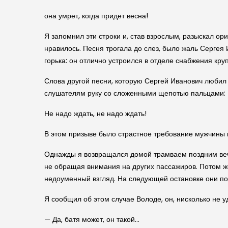
она умрет, когда придет весна!
Я запомнил эти строки и, став взрослым, разыскал ор
нравилось. Песня трогала до слез, было жаль Сергея
горька: он отлично устроился в отделе снабжения кру
Слова другой песни, которую Сергей Иванович любил 
слушателям руку со сложенными щепотью пальцами:
Не надо ждать, не надо ждать!
В этом призыве было страстное требование мужчины 
Однажды я возвращался домой трамваем поздним вече
не обращая внимания на других пассажиров. Потом же
недоуменный взгляд. На следующей остановке они п
Я сообщил об этом случае Володе, он, нисколько не у
— Да, батя может, он такой…