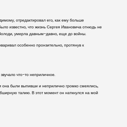
идимому, отредактировал его, как ему больше
было известно, что жизнь Сергея Ивановича отнюдь не
м Володи, умерла давным-давно, еще до войны.
оваривал особенно пронзительно, протянув к
звучало что-то неприличное.
и она были выпивши и неприлично громко смеялись,
бширную талию. В этот момент он наткнулся на мой