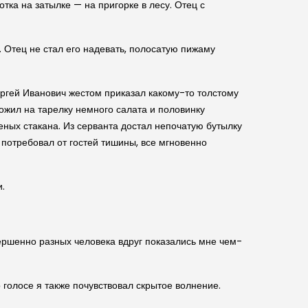
ка на затылке — на пригорке в лесу. Отец с
. Отец не стал его надевать, полосатую пижаму
ергей Иванович жестом приказал какому-то толстому
ожил на тарелку немного салата и половинку
еных стакана. Из серванта достал непочатую бутылку
 потребовал от гостей тишины, все мгновенно
и.
овершенно разных человека вдруг показались мне чем-
о голосе я также почувствовал скрытое волнение.