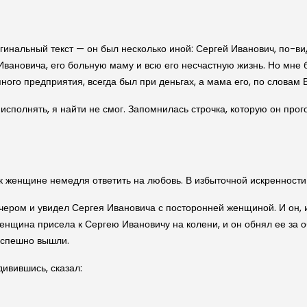
игинальный текст — он был несколько иной: Сергей Иванович, по-в
 Ивановича, его больную маму и всю его несчастную жизнь. Но мне 
пного предприятия, всегда был при деньгах, а мама его, по слова
исполнять, я найти не смог. Запомнилась строчка, которую он прог
к женщине немедля ответить на любовь. В избыточной искренности 
ром и увидел Сергея Ивановича с посторонней женщиной. И он, 
нщина присела к Сергею Ивановичу на колени, и он обнял ее за о
оспешно вышли.
дивившись, сказал: