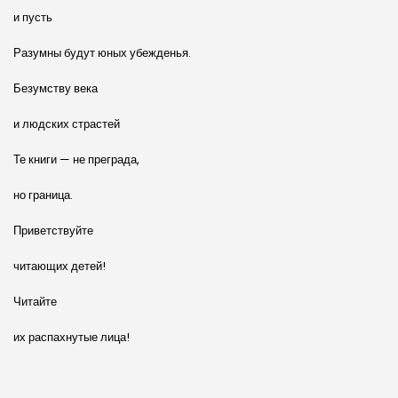
и пусть
Разумны будут юных убежденья.
Безумству века
и людских страстей
Те книги — не преграда,
но граница.
Приветствуйте
читающих детей!
Читайте
их распахнутые лица!