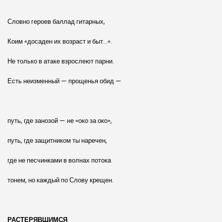
Словно героев баллад гитарных,
Коим «досаден их возраст и быт…».
Не только в атаке взрослеют парни.
Есть неизменный — прощенья обид —
путь, где занозой — не «око за око»,
путь, где защитником ты наречен,
где не песчинками в волнах потока
тонем, но каждый по Слову крещен.
РАСТЕРЯВШИМСЯ