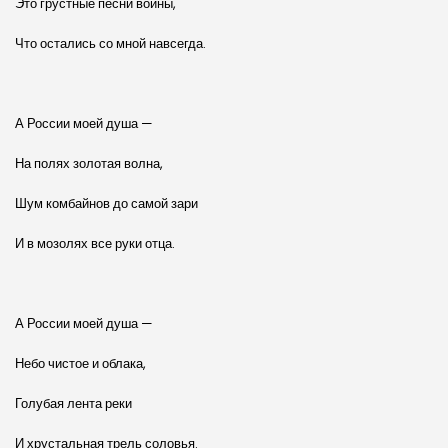
Это грустные песни войны,
Что остались со мной навсегда.
А России моей душа —
На полях золотая волна,
Шум комбайнов до самой зари
И в мозолях все руки отца.
А России моей душа —
Небо чистое и облака,
Голубая лента реки
И хрустальная трель соловья.