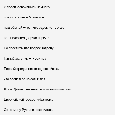
И порой, освоившись немного,
презирать иные брали тон
наш обычай — тот, что здесь «от Бога»,
влет «убогим» дерзко наречен.
Но простите, что вопрос затрону:
Ганнибала внук — Руси поэт.
Первый средь поистине достойных,
что воспел ее на сотни лет.
Жорж Дантес, не знавший слова «милость», —
Европейской гордости фантом…
Остерману Русь не покорилась.