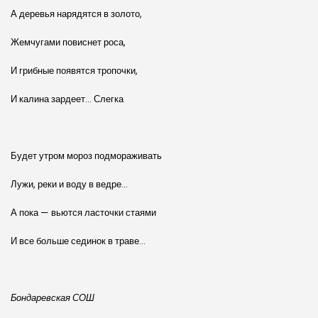
А деревья нарядятся в золото,
Жемчугами повиснет роса,
И грибные появятся тропочки,
И калина зардеет… Слегка
Будет утром мороз подмораживать
Лужи, реки и воду в ведре…
А пока — вьются ласточки стаями
И все больше сединок в траве…
Бондаревская СОШ