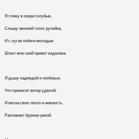
Я гляжу в озера голубые,
Слышу звонкий голос ручейка,
И с лугов побеги молодые
Шлют мне свой привет издалека.
Я дышу надеждой и любовью,
Что приносит ветер удалой,
И весна свое тепло и нежность
Разливает бурною рекой.