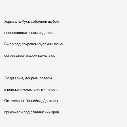
Укрывала Русь собольей шубой
поспешивших к нам издалека.
Было под покровом русским любо
согреваться жаром камелька.
Люди злые, добрые, повесы
в поиске и «счастья», и «чинов»:
Остерманы, Ганнибал, Дантесы
приезжали под славянский кров.