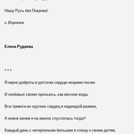
Нашу Русь без Покрова!
г. Воронеж
Елена Рудаева
* * *
Я зерно доброты в детском сердце незримо посею
И любовью своею прольюсь, как весною вода,
Все тревоги их хрупких сердец я надеждой развею,
А иначе зачем я на землю спустилась тогда?
Каждый день с нетерпеньем большим я спешу к своим детям,