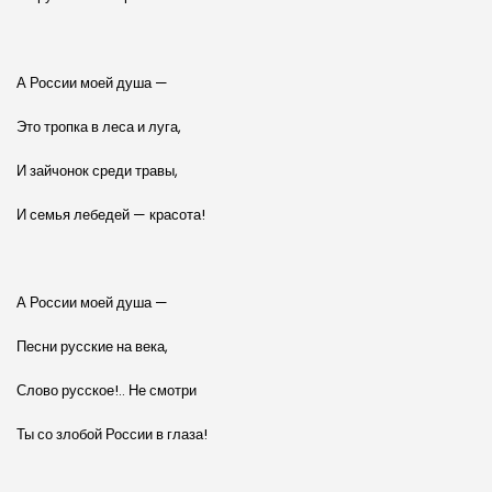
А России моей душа —
Это тропка в леса и луга,
И зайчонок среди травы,
И семья лебедей — красота!
А России моей душа —
Песни русские на века,
Слово русское!.. Не смотри
Ты со злобой России в глаза!