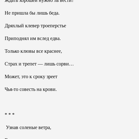
Ждать хорошей нужно ль вести?
Не пришла бы лишь беда.
Дряхлый клевер троеперстье
Приподнял им вслед едва.
Только клювы все краснее,
Страх и трепет — лишь сорви…
Может, это к сроку зреет
Чья-то совесть на крови.
* * *
Узнав соленые ветра,