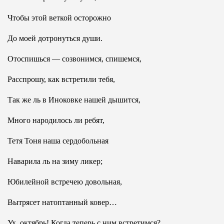
Чтобы этой веткой осторожно
До моей дотронуться души.
Отоспишься — созвонимся, спишемся,
Расспрошу, как встретили тебя,
Так же ль в Иноковке нашей дышится,
Много народилось ли ребят,
Тетя Тоня наша сердобольная
Наварила ль на зиму ликер;
Юбилейной встречею довольная,
Вытрясет натоптанный ковер…
Ух, октябрь! Когда теперь с ним встретимся?