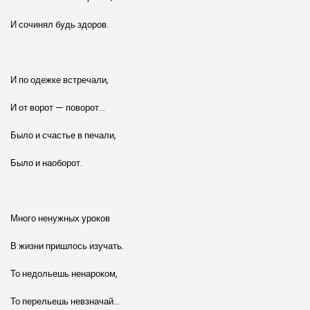
И сочинял будь здоров.
И по одежке встречали,
И от ворот — поворот…
Было и счастье в печали,
Было и наоборот.
Много ненужных уроков
В жизни пришлось изучать.
То недольешь ненароком,
То перельешь невзначай…