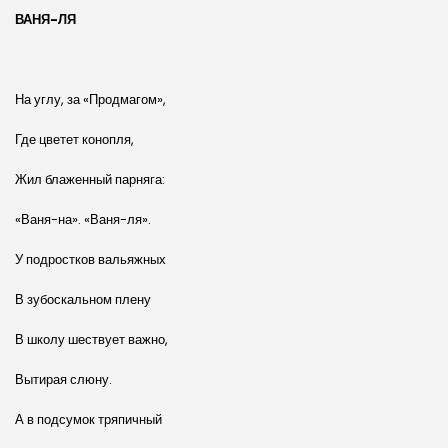
ВАНЯ-ЛЯ
На углу, за «Продмагом»,
Где цветет конопля,
Жил блаженный парняга:
«Ваня-на». «Ваня-ля».
У подростков вальяжных
В зубоскальном плену
В школу шествует важно,
Вытирая слюну.
А в подсумок тряпичный