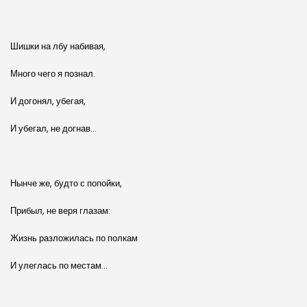
Шишки на лбу набивая,
Много чего я познал.
И догонял, убегая,
И убегал, не догнав…
Нынче же, будто с попойки,
Прибыл, не веря глазам:
Жизнь разложилась по полкам
И улеглась по местам…