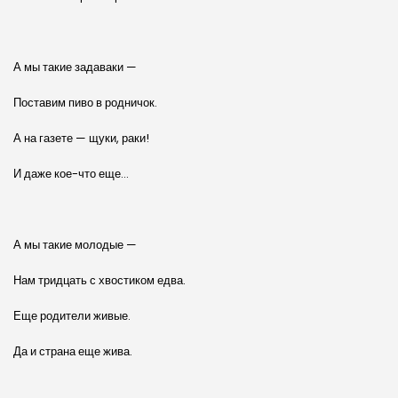
А мы такие задаваки —
Поставим пиво в родничок.
А на газете — щуки, раки!
И даже кое-что еще…
А мы такие молодые —
Нам тридцать с хвостиком едва.
Еще родители живые.
Да и страна еще жива.