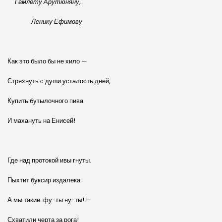
Гамлету Арутюняну,
Ленику Ефимову
Как это было бы не хило —
Стряхнуть с души усталость дней,
Купить бутылочного пива
И махануть на Енисей!
Где над протокой ивы гнуты.
Пыхтит буксир издалека.
А мы такие: фу-ты ну-ты! —
Схватили черта за рога!