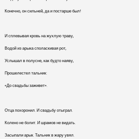
Конечно, он сильней, да и постарше был!
И сплевывая кровь на жухлую траву,
Водой из арыка споласкивая рот,
Услышал в полусне, как будто наяву,
Прошелестел тальник:
«До свадьбы заживет».
Отца похоронил. И свадьбу отыграл.
Колено не болит. И шрамов не видать.
Засыпали арык. Тальник в жару увял.