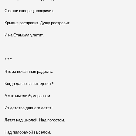
С ветки скворец прокричит.
Крылья расправит. Душу растравит.
И на Стамбул улетит.
* * *
Что за нечаянная радость,
Когда давно за пятьдесят?
А это мысли бумерангом
Из детства давнего летят!
Летят над школой. Над погостом.
Над пилорамой за селом.