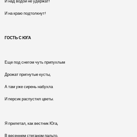
И над водой не удержат!
И на краю подтолкнут!
ГОСТЬ С ЮГА
Еще под снегом чуть припухлым
Дрожат пригнутые кусты,
А там уже сирень набухла
И персик распустил цветы.
Я прилетал, как вестник Юга,
В весеннем стеганом пальто,