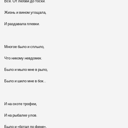
Все. От любви до тоски.
Жизнь и вином угощала,
И раздавала плевки.
Многое было и сплыло,
Что никому невдомек.
Было и мыло мне в рыло,
Было и шило мне в бок…
И на охоте трофеи,
И на рыбалке улов.
Было и «ботал по фене»,