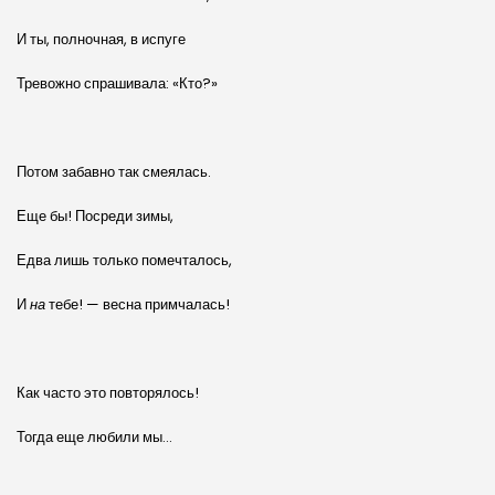
И ты, полночная, в испуге
Тревожно спрашивала: «Кто?»
Потом забавно так смеялась.
Еще бы! Посреди зимы,
Едва лишь только помечталось,
И
на
тебе! — весна примчалась!
Как часто это повторялось!
Тогда еще любили мы…