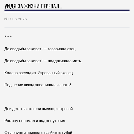
УЙДЯ ЗА ЖИЗНИ ПЕРЕВАЛ…
17.06.2026
* * *
До свадьбы заживет! — говаривал отец.
До свадьбы заживет! — поддакивала мать.
Колено рассадил. Изреванный вконец,
Под пение цикад заваливался спать!
Дни детства отошли пылящею тропой.
Рогатку поломал и п
о
джег утопил.
От девушки пришел с разбитою губой.