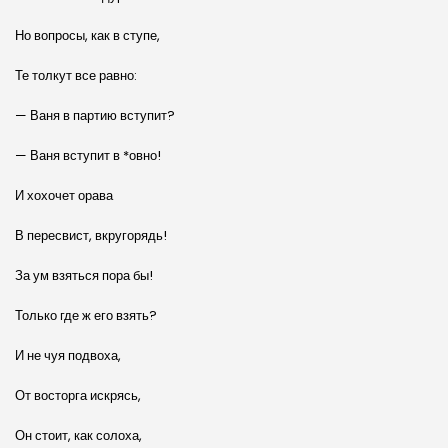
Но вопросы, как в ступе,
Те толкут все равно:
— Ваня в партию вступит?
— Ваня вступит в *овно!
И хохочет орава
В пересвист, вкругорядь!
За ум взяться пора бы!
Только где ж его взять?
И не чуя подвоха,
От восторга искрясь,
Он стоит, как солоха,