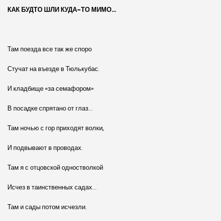
КАК БУДТО ШЛИ КУДА-ТО МИМО…
Там поезда все так же споро
Стучат на въезде в Тюлькубас.
И кладбище «за семафором»
В посадке спрятано от глаз…
Там ночью с гор приходят волки,
И подвывают в проводах.
Там я с отцовской одностволкой
Исчез в таинственных садах…
Там и сады потом исчезли.