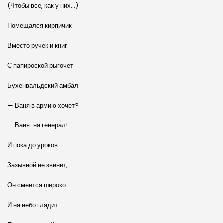
(Чтобы все, как у них…)
Помещался кирпичик
Вместо ручек и книг.
С папироской рыгочет
Бухенвальдский амбал:
— Ваня в армию хочет?
— Ваня-на генерал!
И пока до уроков
Зазывной не звенит,
Он смеется шир
о
ко
И на небо глядит.