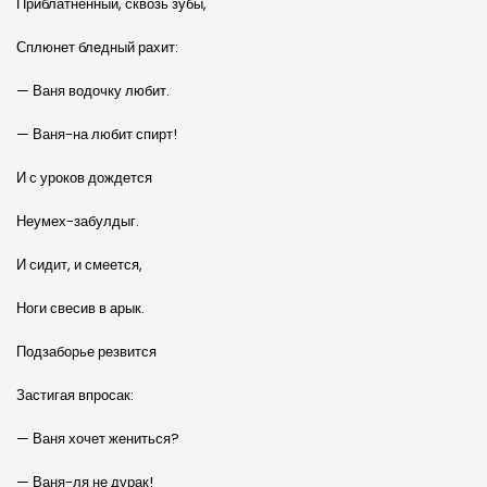
Приблатненный, сквозь зубы,
Сплюнет бледный рахит:
— Ваня водочку любит.
— Ваня-на любит спирт!
И с уроков дождется
Неумех-забулдыг.
И сидит, и смеется,
Ноги свесив в арык.
Подзаборье резвится
Застигая впросак:
— Ваня хочет жениться?
— Ваня-ля не дурак!