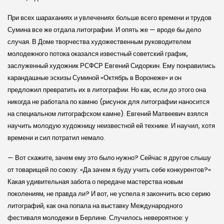
При всех шараханиях и увлечениях больше всего времени и трудов
Сумина все же отдала литографии. И опять же — вроде бы дело
случая. В Доме творчества художественным руководителем
молодежного потока оказался известный советский график,
заслуженный художник РСФСР Евгений Сидоркин. Ему понравились
карандашные эскизы Суминой «Октябрь в Воронеже» и он
предложил превратить их в литографии. Но как, если до этого она
никогда не работала по камню (рисунок для литографии наносится
на специальном литографском камне). Евгений Матвеевич взялся
научить молодую художницу неизвестной ей технике. И научил, хотя
времени и сил потратил немало.
— Вот скажите, зачем ему это было нужно? Сейчас я другое слышу
от товарищей по союзу: «Да зачем я буду учить себе конкурентов?»
Какая удивительная забота о передаче мастерства новым
поколениям, не правда ли? И вот, не успела я закончить всю серию
литографий, как она попала на выставку Международного
фестиваля молодежи в Берлине. Случилось невероятное: у