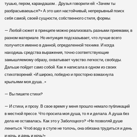
тушью, пером, карандашом… Друзья говорили ей: «Зачем ты
разбрасываешься?» А это шел настойчивый, непрерывный поиск
себя самой, своей сущности, собственного стиля, формы.
— Любой сюжет в принципе можно реализовать разными приемами, в
разном материале. Но интуиция подсказывает, что лучше всего
получится именно в данной, определенной технике. И когда
находишь средства выражения, точно соответствующие
замышляемому образу, охватывает чувство легкости, свободы.
Дальше пойдет само собой. Как я написала в одном из своих
стихотворений: «И широко, победно и просторно взмахнула
крыльями моя душа…»
— Вы пишете стихи?
— И стихи, и прозу. В свое время у меня прошло немало публикаций
в местной прессе. Что просила моя душа, то я и делала. А душа без
дела не оставалась. Как это у Заболоцкого? «Не позволяй душе
лениться. Чтоб воду в ступе не толочь, она обязана трудиться и день
и ночь, и день и ночь!»