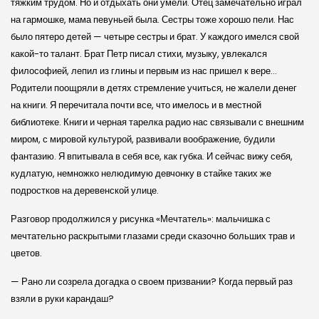
тяжким трудом. Но и отдыхать они умели. Отец замечательно играл
на гармошке, мама певуньей была. Сестры тоже хорошо пели. Нас
было пятеро детей — четыре сестры и брат. У каждого имелся свой
какой-то талант. Брат Петр писал стихи, музыку, увлекался
философией, лепил из глины и первым из нас пришел к вере…
Родители поощряли в детях стрем­ление учиться, не жалели денег
на книги. Я перечитала почти все, что имелось и в местной
библиотеке. Книги и черная тарелка радио нас связывали с внешним
миром, с мировой культурой, развивали воображение, будили
фантазию. Я впитывала в себя все, как губка. И сейчас вижу себя,
кудлатую, немножко нелюдимую девчонку в стайке таких же
подростков на деревенской улице.
Разговор продолжился у рисунка «Мечтатель»: мальчишка с
мечтательно раскрытыми глазами среди сказочно больших трав и
цветов.
— Рано ли созрела догадка о своем призвании? Когда первый раз
взяли в руки карандаш?