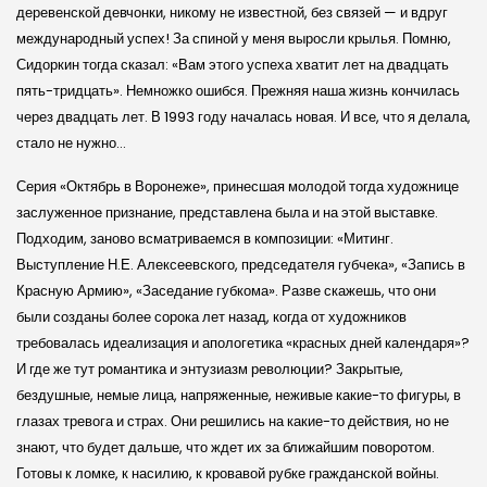
деревенской девчонки, никому не известной, без связей — и вдруг
международный успех! За спиной у меня выросли крылья. Помню,
Сидоркин тогда сказал: «Вам этого успеха хватит лет на двадцать
пять-тридцать». Немножко ошибся. Прежняя наша жизнь кончилась
через двадцать лет. В 1993 году началась новая. И все, что я делала,
стало не нужно…
Серия «Октябрь в Воронеже», принесшая молодой тогда художнице
заслуженное признание, представлена была и на этой выставке.
Подходим, заново всматриваемся в композиции: «Митинг.
Выступление Н.Е. Алексеевского, председателя губчека», «Запись в
Красную Армию», «Заседание губкома». Разве скажешь, что они
были созданы более сорока лет назад, когда от художников
требовалась идеализация и апологетика «красных дней календаря»?
И где же тут романтика и энтузиазм революции? Закрытые,
бездушные, немые лица, напряженные, неживые какие-то фигуры, в
глазах тревога и страх. Они решились на какие-то действия, но не
знают, что будет дальше, что ждет их за ближайшим поворотом.
Готовы к ломке, к насилию, к кровавой рубке гражданской войны.