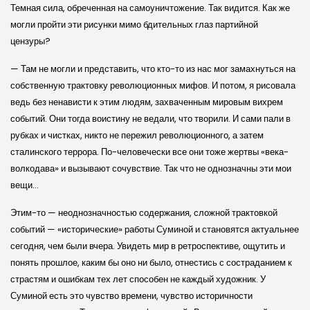
Темная сила, обреченная на самоуничтожение. Так видится. Как же
могли пройти эти рисунки мимо бдительных глаз партийной
цензуры?
— Там не могли и представить, что кто-то из нас мог замахнуться на
собственную трактовку революционных мифов. И потом, я рисовала
ведь без ненависти к этим людям, захваченным мировым вихрем
событий. Они тогда воистину не ведали, что творили. И сами пали в
рубках и чистках, никто не пережил революционного, а затем
сталинского террора. По-человечески все они тоже жертвы «века-
волкодава» и вызывают сочувствие. Так что не однозначны эти мои
вещи…
Этим-то — неоднозначностью содержания, сложной трактовкой
событий — «исторические» работы Суминой и становятся актуальнее
сегодня, чем были вчера. Увидеть мир в ретроспективе, ощутить и
понять прошлое, каким бы оно ни было, отнестись с состраданием к
страстям и ошибкам тех лет способен не каждый художник. У
Суминой есть это чувство времени, чувство историчности