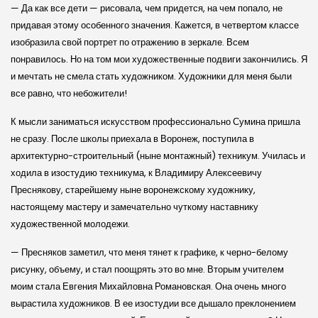
— Да как все дети — рисовала, чем придется, на чем попало, не
придавая этому особенного значения. Кажется, в четвертом классе
изобразила свой портрет по отражению в зеркале. Всем
понравилось. Но на том мои художественные подвиги закончились. Я
и мечтать не смела стать художником. Художники для меня были
все равно, что небожители!
К мысли заниматься искусством профессионально Сумина пришла
не сразу. После школы приехала в Воронеж, поступила в
архитектурно-строительный (ныне монтажный) техникум. Училась и
ходила в изостудию техникума, к Владимиру Алексеевичу
Преснякову, старейшему ныне воронежскому художнику,
настоящему мастеру и замечательно чуткому наставнику
художественной молодежи.
— Пресняков заметил, что меня тянет к графике, к черно-белому
рисунку, объему, и стал поощрять это во мне. Вторым учителем
моим стала Евгения Михайловна Романовская. Она очень много
вырастила художников. В ее изостудии все дышало преклонением