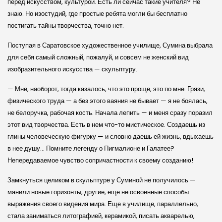
перед искусством, культурой. Есть ли сейчас такие учителя? Не
знаю. Но изостудий, где простые ребята могли бы бесплатно
постигать тайны творчества, точно нет.
Поступая в Саратовское художественное училище, Сумина выбрала
для себя самый сложный, пожалуй, и совсем не женский вид
изобразительного искусства — скульптуру.
— Мне, наоборот, тогда казалось, что это проще, это по мне. Грязи,
физиче­ского труда — а без этого ваяния не бывает — я не боялась,
не белоручка, рабочая кость. Начала лепить — и меня сразу поразил
этот вид творчества. Есть в нем что-то мистическое. Создаешь из
глины человеческую фигурку — и словно даешь ей жизнь, вдыхаешь
в нее душу… Помните легенду о Пигмалионе и Галатее?
Непередаваемое чувство сопричастности к своему созданию!
Замкнуться целиком в скульптуре у Суминой не получилось —
манили новые горизонты, другие, еще не освоенные способы
выражения своего видения мира. Еще в училище, параллельно,
стала заниматься литографией, керамикой, писать акварелью,