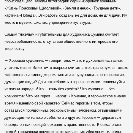
происходящего. Таковы литографии серий «Воронеж военный»,
«Жизнь Пpасковьи Щеголевой», «Земля и небо», «Трудные дети»,
картина «Победа». Эти работы созданы не для дома, не для дачи. Им
место в музеях, школах, учреждениях культуры…
Самым тяжелым и губительным для художника Сумина считает
невостребованность, отсутствие общественного интереса к его
творчеству.
— Хороший художник, — говорит она, — это и духовный наставник,
учитель жизни. Или кто-то всерьез считает, что стране нужны только
«эффективные менеджеры», винтики и шурупчики, а не творческие,
думающие люди? Да и потребность в героях не может совсем уйти
из жизни народа. «Что — конь без хребта? Что мужчина — без
храбрости? Что без героя — народ?» Конечно, и героическое в наше
время изменило свой характер. Сейчас героизм в том, чтобы
оставаться порядочным, бескорыстным человеком, отзывчивым и
думающим не только о себе, но и о других. Героизм — держаться
определенных позиций, сохранять нравственность. К сожалению,
людей, героически несущих и отстаивающих убеждения, идеалы,