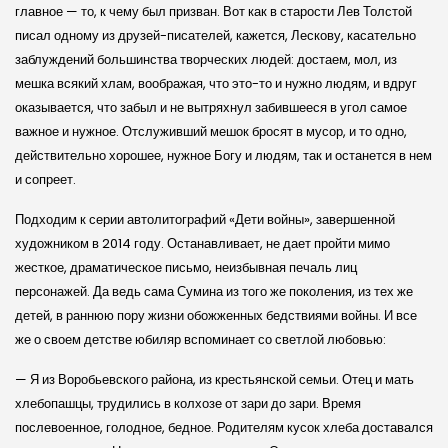
главное — то, к чему был призван. Вот как в старости Лев Толстой
писал одному из друзей-писателей, кажется, Лескову, касательно
заблуждений большинства творческих людей: достаем, мол, из
мешка всякий хлам, воображая, что это-то и нужно людям, и вдруг
оказывается, что забыл и не вытряхнул забившееся в угол самое
важное и нужное. Отслуживший мешок бросят в мусор, и то одно,
действительно хорошее, нужное Богу и людям, так и останется в нем
и сопреет.
Подходим к серии автолитографий «Дети войны», завершенной
художником в 2014 году. Останавливает, не дает пройти мимо
жесткое, драматическое письмо, неизбывная печаль лиц
персонажей. Да ведь сама Сумина из того же поколения, из тех же
детей, в раннюю пору жизни обожженных бедствиями войны. И все
же о своем детстве юбиляр вспоминает со светлой любовью:
— Я из Воробьевского района, из крестьянской семьи. Отец и мать
хлебопашцы, трудились в колхозе от зари до зари. Время
послевоенное, голодное, бедное. Родителям кусок хлеба доставался