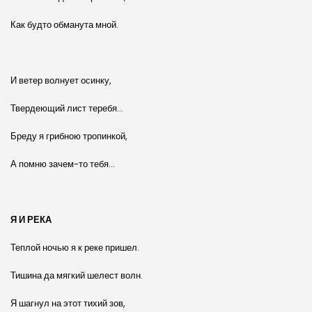
Как будто обманута мной.
И ветер волнует осинку,
Твердеющий лист теребя…
Бреду я грибною тропинкой,
А помню зачем-то тебя…
Я И РЕКА
Теплой ночью я к реке пришел.
Тишина да мягкий шелест волн.
Я шагнул на этот тихий зов,