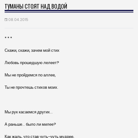
ТУМАНЫ СТОЯТ НАД ВОДОЙ
08.04.2015
* * *
Скажи, скажи, зачем мой стих
Любовь прошедшую лелеет?
Мы не пройдемся по аллее,
Ты не прочтешь стихов моих.
Мы рук касаемся других…
А раньше… было ли милее?
Как жаль, что став чуть-чуть мудрее,