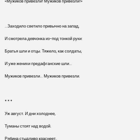
«Мужиков привезли! Мужиков привезли!»
…Заходило светило привычно на запад,
И смотрела девчонка из-под тонкой руки:
Братья шли и отцы. Тяжело, как солдаты,
И уже женихи предафганские шли…
Мужиков привезли… Мужиков привезли.
* * *
Уж август. И дни холоднее,
Туманы стоят над водой.
Рябина стыдливо краснеет,