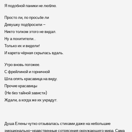
Я подобной паники не люблю.
Просто ли, по просьбе ли
Девушку подбросили –
Никто толком этого не видал.
Ну а похитители…
Только их и видели!
И карета чёрная скрылась вдаль.
Утро вновь погожее.
С фрейлиной и горничной
Шла опять красавица на виду.
Прочие красавицы
(Не без тайной зависти)
Ждали, а когда же их украдут.
Душа Елены чутко отзывалась стихами даже на небольшие
эмоционально-нравственные сотрясения окружающего мира. Сама