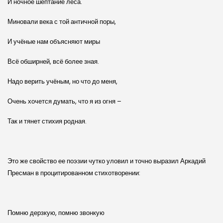
И ночное шептание леса.
Миновали века с той античной поры,
И учёные нам объясняют миры
Всё обширней, всё более зная.
Надо верить учёным, но что до меня,
Очень хочется думать, что я из огня –
Так и тянет стихия родная.
Это же свойство ее поэзии чутко уловил и точно выразил Аркадий
Пресман в процитированном стихотворении:
Помню дерзкую, помню звонкую