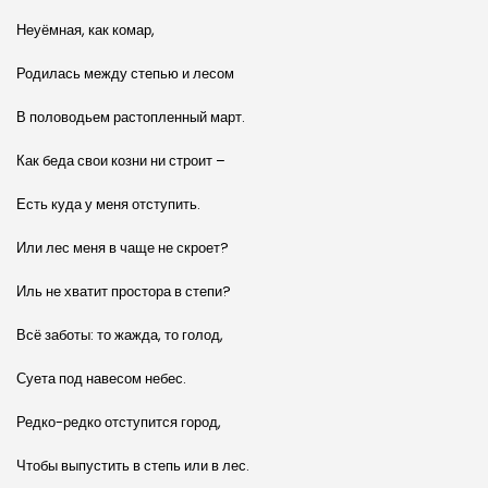
Неуёмная, как комар,
Родилась между степью и лесом
В половодьем растопленный март.
Как беда свои козни ни строит –
Есть куда у меня отступить.
Или лес меня в чаще не скроет?
Иль не хватит простора в степи?
Всё заботы: то жажда, то голод,
Суета под навесом небес.
Редко-редко отступится город,
Чтобы выпустить в степь или в лес.