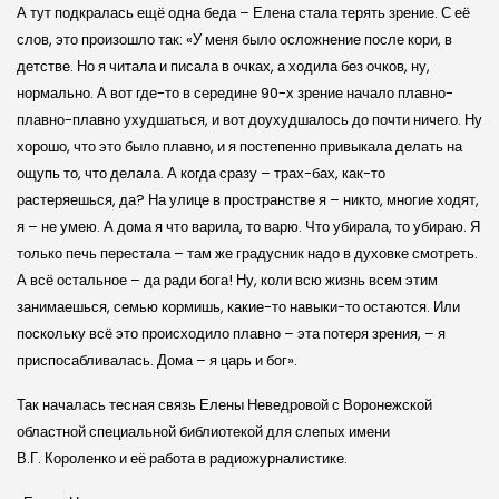
А тут подкралась ещё одна беда – Елена стала терять зрение. С её
слов, это произошло так: «У меня было осложнение после кори, в
детстве. Но я читала и писала в очках, а ходила без очков, ну,
нормально. А вот где-то в середине 90-х зрение начало плавно-
плавно-плавно ухудшаться, и вот доухудшалось до почти ничего. Ну
хорошо, что это было плавно, и я постепенно привыкала делать на
ощупь то, что делала. А когда сразу – трах-бах, как-то
растеряешься, да? На улице в пространстве я – никто, многие ходят,
я – не умею. А дома я что варила, то варю. Что убирала, то убираю. Я
только печь перестала – там же градусник надо в духовке смотреть.
А всё остальное – да ради бога! Ну, коли всю жизнь всем этим
занимаешься, семью кормишь, какие-то навыки-то остаются. Или
поскольку всё это происходило плавно – эта потеря зрения, – я
приспосабливалась. Дома – я царь и бог».
Так началась тесная связь Елены Неведровой с Воронежской
областной специальной библиотекой для слепых имени
В.Г. Короленко и её работа в радиожурналистике.