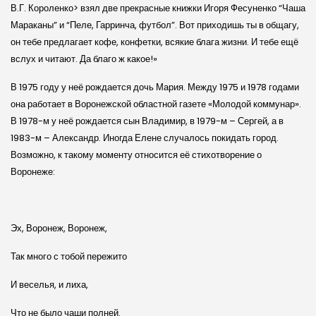
В.Г. Короленко> взял две прекрасные книжки Игоря Фесуненко “Чаша
Мараканы” и “Пеле, Гарринча, футбол”. Вот приходишь ты в общагу,
он тебе предлагает кофе, конфетки, всякие блага жизни. И тебе ещё
вслух и читают. Да благо ж какое!»
В 1975 году у неё рождается дочь Мария. Между 1975 и 1978 годами
она работает в Воронежской областной газете «Молодой коммунар».
В 1978-м у неё рождается сын Владимир, в 1979-м – Сергей, а в
1983-м – Александр. Иногда Елене случалось покидать город.
Возможно, к такому моменту относится её стихотворение о
Воронеже:
Эх, Воронеж, Воронеж,
Так много с тобой пережито
И веселья, и лиха,
Что не было чаши полней.