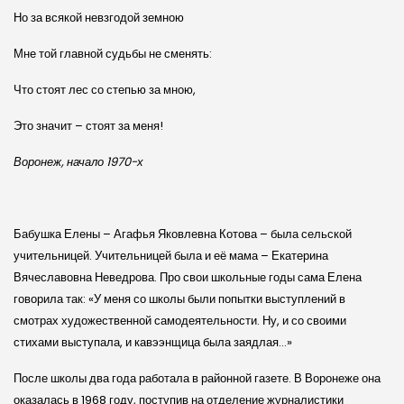
Но за всякой невзгодой земною
Мне той главной судьбы не сменять:
Что стоят лес со степью за мною,
Это значит – стоят за меня!
Воронеж, начало 1970-х
Бабушка Елены – Агафья Яковлевна Котова – была сельской
учительницей. Учительницей была и её мама – Екатерина
Вячеславовна Неведрова. Про свои школьные годы сама Елена
говорила так: «У меня со школы были попытки выступлений в
смотрах художественной самодеятельности. Ну, и со своими
стихами выступала, и кавээнщица была заядлая…»
После школы два года работала в районной газете. В Воронеже она
оказалась в 1968 году, поступив на отделение журналистики