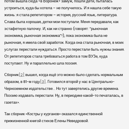
потом вышла сюда <в Воронеж> замуж, пошли дети, пыталась
устроиться, куда бы хотела – не получилось. И я нашла себе такую
жизнь: я стала репетитором – история, русский язык, литература.
Слава была хорошая, детки мои поступали. Меня передавали, как
эстафетную палочку. И, как ни странно (говорят: “рыночная
экономика, рыночная экономика”!), пока экономика была не
рыночная, я имела свой заработок. Когда она стала рыночная, в моих
услугах перестали нуждаться. Просто перестали быть нужны знания.
От репетиторов стала требоваться работа в том ВУЗе, куда
поступают. Ну и параллельно шла поэзия.
Сборник
[2]
вышел, когда ещё это можно было сделать нормальным
образом, в 81-м году
[3]
. Готовился второй у нас в Центрально-
Черноземном издательстве… Но тут завертелись другие времена.
Поэзию издавать перестали. Ну, в периодике какой-то печаталась, в
газетах».
Так сборник «Костры у курганов» оказался единственной
прижизненной книгой стихов Елены Неведровой.