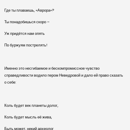
Где ты плаваешь, «Аврора»?
Ты понадобишься скоро –
Уж придётся нам опять
По буржуям пострелять!
Именно это несгибаемое и бескомпромиссное чувство
справедливости водило пером Неведровой и дало ей право сказать
о себе:
Коль будет век планеты долог,
Коль будет мысль её жива,
Быть может, некий археолог