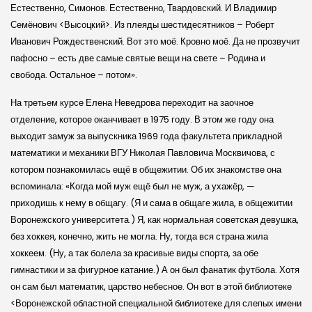
Естественно, Симонов. Естественно, Твардовский. И Владимир
Семёнович <Высоцкий>. Из плеяды шестидесятников – Роберт
Иванович Рождественский. Вот это моё. Кровно моё. Да не прозвучит
пафосно – есть две самые святые вещи на свете – Родина и
свобода. Остальное – потом».
На третьем курсе Елена Неведрова переходит на заочное
отделение, которое оканчивает в 1975 году. В этом же году она
выходит замуж за выпускника 1969 года факультета прикладной
математики и механики ВГУ Николая Павловича Москвичова, с
котором познакомилась ещё в общежитии. Об их знакомстве она
вспоминала: «Когда мой муж ещё был не муж, а ухажёр, —
приходишь к нему в общагу. (Я и сама в общаге жила, в общежитии
Воронежского университета.) Я, как нормальная советская девушка,
без хоккея, конечно, жить не могла. Ну, тогда вся страна жила
хоккеем. (Ну, а так болела за красивые виды спорта, за обе
гимнастики и за фигурное катание.) А он был фанатик футбола. Хотя
он сам был математик, царство небесное. Он вот в этой библиотеке
<Воронежской областной специальной библиотеке для слепых имени