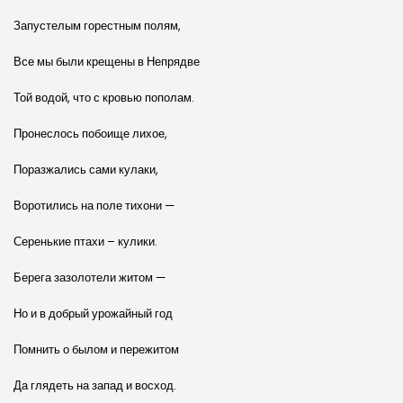
Запустелым горестным полям,
Все мы были крещены в Непрядве
Той водой, что с кровью пополам.
Пронеслось побоище лихое,
Поразжались сами кулаки,
Воротились на поле тихони —
Серенькие птахи – кулики.
Берега зазолотели житом —
Но и в добрый урожайный год
Помнить о былом и пережитом
Да глядеть на запад и восход.