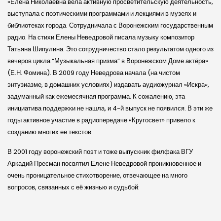
«Елена Николаевна вела активную просветительскую деятельность,
выступала с поэтическими программами и лекциями в музеях и
библиотеках города. Сотрудничала с Воронежским государственным
радио. На стихи Елены Неведровой писала музыку композитор
Татьяна Шипулина. Это сотрудничество стало результатом одного из
вечеров цикла “Музыкальная призма” в Воронежском Доме актёра»
(Е.Н. Фомина). В 2009 году Неведрова начала (на чистом
энтузиазме, в домашних условиях) издавать аудиожурнал «Искра»,
задуманный как ежемесячная программа. К сожалению, эта
инициатива поддержки не нашла, и 4-й выпуск не появился. В эти же
годы активное участие в радиопередаче «Кругосвет» привело к
созданию многих ее текстов.
В 2001 году воронежский поэт и тоже выпускник филфака ВГУ
Аркадий Пресман посвятил Елене Неведровой проникновенное и
очень проницательное стихотворение, отвечающее на много
вопросов, связанных с её жизнью и судьбой: