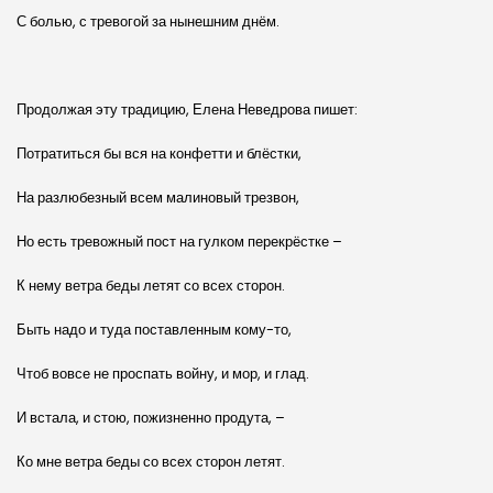
С болью, с тревогой за нынешним днём.
Продолжая эту традицию, Елена Неведрова пишет:
Потратиться бы вся на конфетти и блёстки,
На разлюбезный всем малиновый трезвон,
Но есть тревожный пост на гулком перекрёстке –
К нему ветра беды летят со всех сторон.
Быть надо и туда поставленным кому-то,
Чтоб вовсе не проспать войну, и мор, и глад.
И встала, и стою, пожизненно продута, –
Ко мне ветра беды со всех сторон летят.