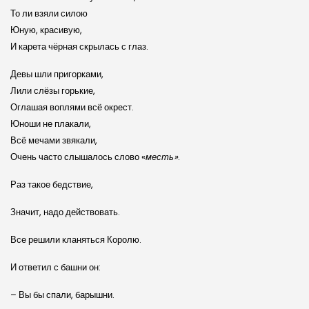
То ли взяли силою
Юную, красивую,
И карета чёрная скрылась с глаз.
Девы шли пригорками,
Лили слёзы горькие,
Оглашая воплями всё окрест.
Юноши не плакали,
Всё мечами звякали,
Очень часто слышалось слово «
месть»
.
Раз такое бедствие,
Значит, надо действовать.
Все решили кланяться Королю.
И ответил с башни он:
– Вы бы спали, барышни.