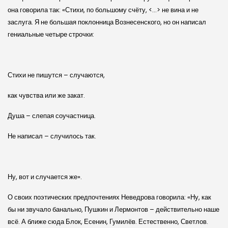
она говорила так: «Стихи, по большому счёту, <…> не вина и не
заслуга. Я не большая поклонница Вознесенского, но он написал
гениальные четыре строчки:
Стихи не пишутся – случаются,
как чувства или же закат.
Душа – слепая соучастница.
Не написал – случилось так.
Ну, вот и случается же».
О своих поэтических предпочтениях Неведрова говорила: «Ну, как
бы ни звучало банально, Пушкин и Лермонтов – действительно наше
всё. А ближе сюда Блок, Есенин, Гумилёв. Естественно, Светлов.