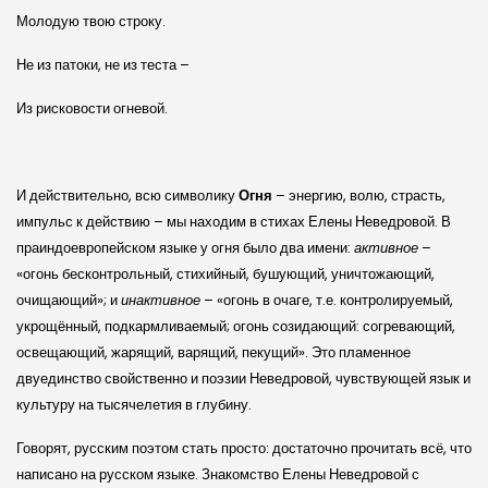
Молодую твою строку.
Не из патоки, не из теста –
Из рисковости огневой.
И действительно, всю символику
Огня
– энергию, волю, страсть,
импульс к действию – мы находим в стихах Елены Неведровой. В
праиндоевропейском языке у огня было два имени:
активное
–
«огонь бесконтрольный, стихийный, бушующий, уничтожающий,
очищающий»; и
инактивное
– «огонь в очаге, т.е. контролируемый,
укрощённый, подкармливаемый; огонь созидающий: согревающий,
освещающий, жарящий, варящий, пекущий». Это пламенное
двуединство свойственно и поэзии Неведровой, чувствующей язык и
культуру на тысячелетия в глубину.
Говорят, русским поэтом стать просто: достаточно прочитать всё, что
написано на русском языке. Знакомство Елены Неведровой с