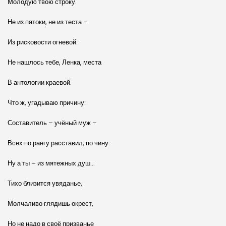
Молодую твою строку.
Не из патоки, не из теста –
Из рисковости огневой.
Не нашлось тебе, Ленка, места
В антологии краевой.
Что ж, угадываю причину:
Составитель – учёный муж –
Всех по рангу расставил, по чину.
Ну а ты – из мятежных душ…
Тихо близится увяданье,
Молчаливо глядишь окрест,
Но не надо в своё призванье