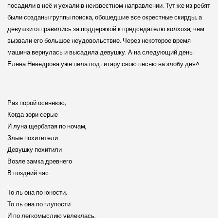
посадили в неё и уехали в неизвестном направлении. Тут же из ребят
были созданы группы поиска, обошедшие все окрестные скирды, а
девушки отправились за поддержкой к председателю колхоза, чем
вызвали его большое неудовольствие. Через некоторое время
машина вернулась и высадила девушку. А на следующий день
Елена Неведрова уже пела под гитару свою песню на злобу дня^
Раз порой осеннюю,
Когда зори серые
И луна щербатая по ночам,
Злые похитители
Девушку похитили
Возле замка древнего
В поздний час.
То ль она по юности,
То ль она по глупости
И по легкомыслию увлеклась,