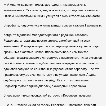
— А мне, когда исполнилось шестьдесят, казалось, жизнь
заканчивается. Оказалось, нет, можно жить, — поделился таким вот
никчемным воспоминанием и уткнулся в очки с толстыми стеклами.
В профиль, над рукописью, он выглядел совсем старым. Противным.
Когда-то в далекой молодости работа в редакции казалась
Редактору, а тогда еще просто автору, самой лучшей из всех
возможных. И когда его пригласили редактировать в журнале отдел
прозы, был счастлив. Исполнилось почти все, о чем мечтал:
общался и разговаривал о литературе с писателями, читал рукописи,
порой — что скрывать — публиковал вне очереди свои рассказы и
вдобавок получал за собственные удовольствия зарплату. Все это
нравилось ему до сих пор, потому и не уходил на пенсию. Ладно,
опубликую этого несчастного и уйду. Хватит. Так размышлял
Редактор, тупо глядя на дисплей, в ожидании Королевича.
Вчера исполнился месяц с той встречи, и Королевич позвонил.
— А-а, — тотчас узнал по голосу Редактор, — прочитал, приходи.