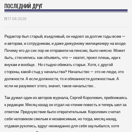
ПОСЛЕДНИЙ ДРУГ
17.06.2026
Редактор был старый, въедливый, он надоел за долгие годы всем —
и авторам, и сотрудникам, и даже дежурному милиционеру на входе.
Почему его до сих пор не отправили на пенсию, было неясно. Может
быть, стеснялись: как объявить, что — хватит, проел плешь, иди к
внукам и вообще… Но стыдно обижать старых. Хотя, с другой
стороны, какой стыд у начальства? Начальство — это не люди, это
должности. А если должности, то и обязанности должностные. А
если не разумеют этого, значит, такое начальство…
Так думал один из авторов журнала, Сергей Королевич, приближаясь
к редакции. Месяц назад он отдал на чтение повесть и теперь шел за
ответом. Предчувствие было отвратительным. Королевич считал
себя человеком смелым и независимым, но тогда, месяц назад,
отдавая рукопись, вдруг неожиданно для себя заулыбался, хотя