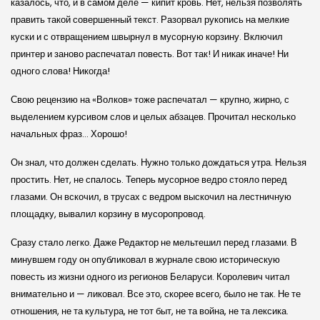
казалось, что, и в самом деле — кипит кровь. Нет, нельзя позволять
править такой совершенный текст. Разорвал рукопись на мелкие
куски и с отвращением швырнул в мусорную корзину. Включил
принтер и заново распечатал повесть. Вот так! И никак иначе! Ни
одного слова! Никогда!
Свою рецензию на «Волков» тоже распечатал — крупно, жирно, с
выделением курсивом слов и целых абзацев. Прочитал несколько
начальных фраз… Хорошо!
Он знал, что должен сделать. Нужно только дождаться утра. Нельзя
простить. Нет, не спалось. Теперь мусорное ведро стояло перед
глазами. Он вскочил, в трусах с ведром выскочил на лестничную
площадку, вывалил корзину в мусоропровод.
Сразу стало легко. Даже Редактор не мельтешил перед глазами. В
минувшем году он опубликовал в журнале свою историческую
повесть из жизни одного из регионов Беларуси. Королевич читал
внимательно и — ликовал. Все это, скорее всего, было не так. Не те
отношения, не та культура, не тот быт, не та война, не та лексика.