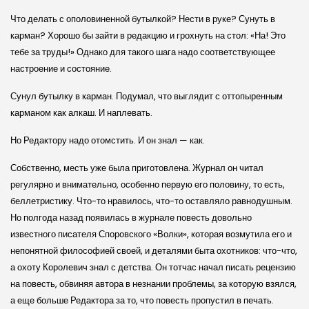
Что делать с ополовиненной бутылкой? Нести в руке? Сунуть в
карман? Хорошо бы зайти в редакцию и грохнуть на стол: «На! Это
тебе за труды!» Однако для такого шага надо соответствующее
настроение и состояние.
Сунул бутылку в карман. Подумал, что выглядит с оттопыренным
карманом как алкаш. И наплевать.
Но Редактору надо отомстить. И он знал — как.
Собственно, месть уже была приготовлена. Журнал он читал
регулярно и внимательно, особенно первую его половину, то есть,
беллетристику. Что-то нравилось, что-то оставляло равнодушным.
Но полгода назад появилась в журнале повесть довольно
известного писателя Споровского «Волки», которая возмутила его и
непонятной философией своей, и деталями быта охотников: что-что,
а охоту Королевич знал с детства. Он тотчас начал писать рецензию
на повесть, обвиняя автора в незнании проблемы, за которую взялся,
а еще больше Редактора за то, что повесть пропустил в печать.