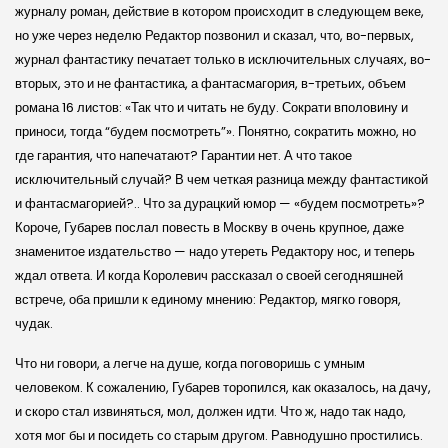
журналу роман, действие в котором происходит в следующем веке,
но уже через неделю Редактор позвонил и сказал, что, во-первых,
журнал фантастику печатает только в исключительных случаях, во-
вторых, это и не фантастика, а фантасмагория, в-третьих, объем
романа 16 листов: «Так что и читать не буду. Сократи вполовину и
приноси, тогда “будем посмотреть”». Понятно, сократить можно, но
где гарантия, что напечатают? Гарантии нет. А что такое
исключительный случай? В чем четкая разница между фантастикой
и фантасмагорией?.. Что за дурацкий юмор — «будем посмотреть»?
Короче, Губарев послал повесть в Москву в очень крупное, даже
знаменитое издательство — надо утереть Редактору нос, и теперь
ждал ответа. И когда Королевич рассказал о своей сегодняшней
встрече, оба пришли к единому мнению: Редактор, мягко говоря,
чудак.
Что ни говори, а легче на душе, когда поговоришь с умным
человеком. К сожалению, Губарев торопился, как оказалось, на дачу,
и скоро стал извиняться, мол, должен идти. Что ж, надо так надо,
хотя мог бы и посидеть со старым другом. Равнодушно простились.