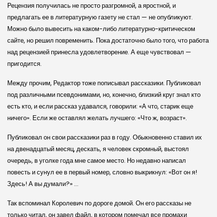
Рецензия получилась не просто разгромной, а яростной, и
предлагать ее в литературную газету не стал — не опубликуют.
Можно было вывесить на каком-либо литературно-критическом
сайте, но решил повременить. Пока достаточно было того, что работа
над рецензией принесла удовлетворение. А еще чувствовал —
пригодится.
Между прочим, Редактор тоже пописывал рассказики. Публиковал
под различными псевдонимами, но, конечно, близкий круг знал кто
есть кто, и если рассказ удавался, говорили: «А что, старик еще
ничего». Если же оставлял желать лучшего: «Что ж, возраст».
Публиковал он свои рассказики раз в году. Обыкновенно ставил их
на двенадцатый месяц, дескать, я человек скромный, выстоял
очередь, в уголке года мне самое место. Но недавно написал
повесть и сунул ее в первый номер, словно выкрикнул: «Вот он я!
Здесь! А вы думали?» …
Так вспоминал Королевич по дороге домой. Он его рассказы не
только читал, он завел файл, в котором помечал все промахи