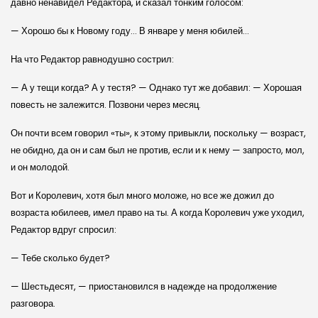
давно ненавидел Редактора, и сказал тонким голосом:
— Хорошо бы к Новому году… В январе у меня юбилей…
На что Редактор равнодушно сострил:
— А у тещи когда? А у тестя? — Однако тут же добавил: — Хорошая
повесть не залежится. Позвони через месяц.
Он почти всем говорил «ты», к этому привыкли, поскольку — возраст,
не обидно, да он и сам был не против, если и к нему — запросто, мол,
и он молодой.
Вот и Королевич, хотя был много моложе, но все же дожил до
возраста юбилеев, имел право на ты. А когда Королевич уже уходил,
Редактор вдруг спросил:
— Тебе сколько будет?
— Шестьдесят, — приостановился в надежде на продолжение
разговора.