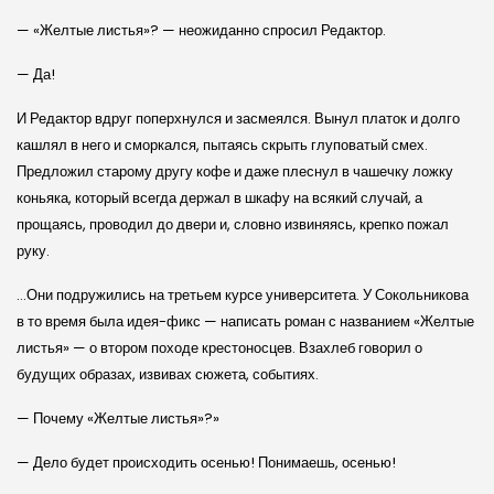
— «Желтые листья»? — неожиданно спросил Редактор.
— Да!
И Редактор вдруг поперхнулся и засмеялся. Вынул платок и долго
кашлял в него и сморкался, пытаясь скрыть глуповатый смех.
Предложил старому другу кофе и даже плеснул в чашечку ложку
коньяка, который всегда держал в шкафу на всякий случай, а
прощаясь, проводил до двери и, словно извиняясь, крепко пожал
руку.
…Они подружились на третьем курсе университета. У Сокольникова
в то время была идея-фикс — написать роман с названием «Желтые
листья» — о втором походе крестоносцев. Взахлеб говорил о
будущих образах, извивах сюжета, событиях.
— Почему «Желтые листья»?»
— Дело будет происходить осенью! Понимаешь, осенью!