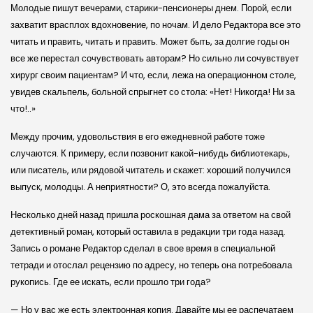
Молодые пишут вечерами, старики-пенсионеры днем. Порой, если
захватит врасплох вдохновение, по ночам. И дело Редактора все это
читать и править, читать и править. Может быть, за долгие годы он
все же перестал сочувствовать авторам? Но сильно ли сочувствует
хирург своим пациентам? И что, если, лежа на операционном столе,
увидев скальпель, больной спрыгнет со стола: «Нет! Никогда! Ни за
что!..»
Между прочим, удовольствия в его ежедневной работе тоже
случаются. К примеру, если позвонит какой-нибудь библиотекарь,
или писатель, или рядовой читатель и скажет: хороший получился
выпуск, молодцы. А неприятности? О, это всегда пожалуйста.
Несколько дней назад пришла роскошная дама за ответом на свой
детективный роман, который оставила в редакции три года назад.
Запись о романе Редактор сделал в свое время в специальной
тетради и отослал рецензию по адресу, но теперь она потребовала
рукопись. Где ее искать, если прошло три года?
— Но у вас же есть электронная копия. Давайте мы ее распечатаем