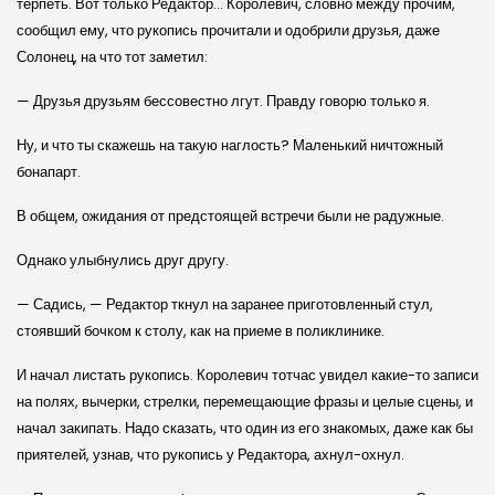
терпеть. Вот только Редактор… Королевич, словно между прочим,
сообщил ему, что рукопись прочитали и одобрили друзья, даже
Солонец, на что тот заметил:
— Друзья друзьям бессовестно лгут. Правду говорю только я.
Ну, и что ты скажешь на такую наглость? Маленький ничтожный
бонапарт.
В общем, ожидания от предстоящей встречи были не радужные.
Однако улыбнулись друг другу.
— Садись, — Редактор ткнул на заранее приготовленный стул,
стоявший бочком к столу, как на приеме в поликлинике.
И начал листать рукопись. Королевич тотчас увидел какие-то записи
на полях, вычерки, стрелки, перемещающие фразы и целые сцены, и
начал закипать. Надо сказать, что один из его знакомых, даже как бы
приятелей, узнав, что рукопись у Редактора, ахнул-охнул.