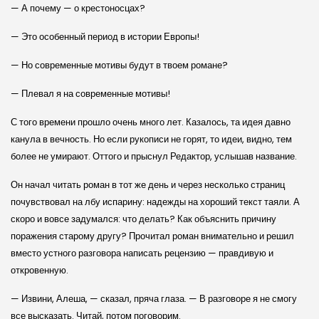
— А почему — о крестоносцах?
— Это особенный период в истории Европы!
— Но современные мотивы будут в твоем романе?
— Плевал я на современные мотивы!
С того времени прошло очень много лет. Казалось, та идея давно
канула в вечность. Но если рукописи не горят, то идеи, видно, тем
более не умирают. Оттого и прыснул Редактор, услышав название.
Он начал читать роман в тот же день и через несколько страниц
почувствовал на лбу испарину: надежды на хороший текст таяли. А
скоро и вовсе задумался: что делать? Как объяснить причину
поражения старому другу? Прочитал роман внимательно и решил
вместо устного разговора написать рецензию — правдивую и
откровенную.
— Извини, Алеша, — сказал, пряча глаза. — В разговоре я не смогу
все высказать. Читай, потом поговорим.