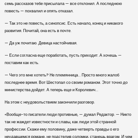
семь рассказов тебе присылала — все отклонил. А последнюю
повесть — похвалил и опять отказал.
— Так это не повесть, а синопсис. Есть начало, конец и никакого
развития. Почитай, она есть в почте.
— Да уж почитаю. Девица настойчивая.
— Если согласна еще поработать, пусть приходит. А хочешь —
поставим как есть.
— Чего это мне хотеть? Не племянница… Просто много жалоб
последнее время. Вот Шестопал со своим романом. Этот точно до
министерства дойдет. А теперь еще и Королевич…
На этом с неудовольствием закончили разговор.
«Вообще-то писатели люди противные, — думал Редактор. — Никто
так не жаждет известности и славы, как люди этой странной
профессии. Скажи ему половину, даже четверть правды о его
неудавшемся романе, не подстелив соломки, станешь врагом. И чем