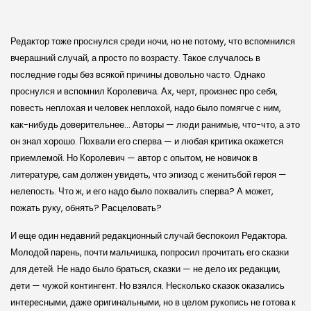
Редактор тоже проснулся среди ночи, но не потому, что вспомнился
вчерашний случай, а просто по возрасту. Такое случалось в
последние годы без всякой причины довольно часто. Однако
проснулся и вспомнил Королевича. Ах, черт, произнес про себя,
повесть неплохая и человек неплохой, надо было помягче с ним,
как-нибудь доверительнее… Авторы — люди ранимые, что-что, а это
он знал хорошо. Похвали его сперва — и любая критика окажется
приемлемой. Но Королевич — автор с опытом, не новичок в
литературе, сам должен увидеть, что эпизод с женитьбой героя —
нелепость. Что ж, и его надо было похвалить сперва? А может,
пожать руку, обнять? Расцеловать?
И еще один недавний редакционный случай беспокоил Редактора.
Молодой парень, почти мальчишка, попросил прочитать его сказки
для детей. Не надо было браться, сказки — не дело их редакции,
дети — чужой контингент. Но взялся. Несколько сказок оказались
интересными, даже оригинальными, но в целом рукопись не готова к