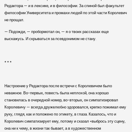
Редактора — и в лексике, и в философии. За спиной был факультет
философии Университета и промахи людей по этой части Королевич
не прощал.
— Подожди, — пробормотал он, — я о твоих рассказах еще
выскажусь. И скрываться за псевдонимом не стану.
* * *
Настроение у Редактора после встречи с Королевичем было
неважное. Во-первых, повесть была неплохой, она хорошо
становилась в очередной номер, во-вторых, он симпатизировал
Королевичу — всегда дружелюбно здоровался, крепко пожимал ему
руку, глядя, как и положено по этикету, в глаза. Казалось, что и
Королевич симпатизирует ему, потому и сказал «выбрось эту сцену,
она ни к чему, в жизни так бывает, а в художественном