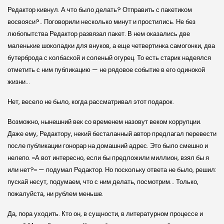
Редактор кивнул. А что было делать? Отправить с пакетиком
восвояси?.. Поговорили несколько минут и простились. Не без
любопытства Редактор развязал пакет. В нем оказались две
маленькие шоколадки для внуков, а еще четвертинка самогонки, два
бутерброда с колбаской и соленый огурец. То есть старик надеялся
отметить с ним публикацию — не рядовое событие в его одинокой
жизни…
Нет, весело не было, когда рассматривал этот подарок.
Возможно, нынешний век со временем назовут веком коррупции.
Даже ему, Редактору, некий бесталанный автор предлагал перевести
после публикации гонорар на домашний адрес. Это было смешно и
нелепо. «А вот интересно, если бы предложили миллион, взял бы я
или нет?» — подумал Редактор. Но поскольку ответа не было, решил:
пускай несут, подумаем, что с ним делать, посмотрим… Только,
пожалуйста, ни рублем меньше.
Да, пора уходить. Кто он, в сущности, в литературном процессе и