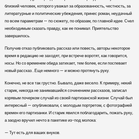
близкий человек, которого уважал за образованность, честность, за
литературные и политические убеждения, принес роман, неудачный
по всем параметрам — по сюжету, по образам, по главной идее. Счел
необходимым сказать правду, как ее понимал. Приятельство
завершилось.
Получив отказ публиковать рассказ или повесть, авторы некоторое
время в редакцию не заходят, при встрече воротят, как говорится,
носы. Но со временем обида затихает, тем более, если поспевает
новый рассказ…Еще немного — и можно протянуть руку.
Конечно, не все так грустно. Бывало, даже весело. К примеру, некий
старик, никогда не занимавшийся сочинением рассказов, записал
корявым почерком случай из своей партизанской жизни. Случай был
интересный — опубликовали, с молодым портретом, с фотографией
времен его партизанки. И старик явился поблагодарить, пожать руку,
а заодно вручил нечто в пакетике из-под молока:
— Тут есть для ваших внуков.