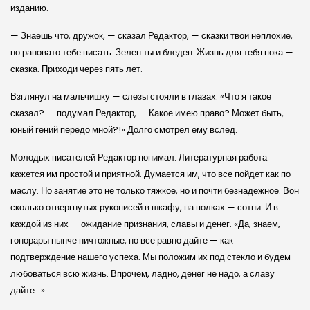
изданию.
— Знаешь что, дружок, — сказал Редактор, — сказки твои неплохие,
но рановато тебе писать. Зелен ты и бледен. Жизнь для тебя пока —
сказка. Приходи через пять лет.
Взглянул на мальчишку — слезы стояли в глазах. «Что я такое
сказал? — подумал Редактор, — Какое имею право? Может быть,
юный гений передо мной?!» Долго смотрел ему вслед.
Молодых писателей Редактор понимал. Литературная работа
кажется им простой и приятной. Думается им, что все пойдет как по
маслу. Но занятие это не только тяжкое, но и почти безнадежное. Вон
сколько отвергнутых рукописей в шкафу, на полках — сотни. И в
каждой из них — ожидание признания, славы и денег. «Да, знаем,
гонорары нынче ничтожные, но все равно дайте — как
подтверждение нашего успеха. Мы положим их под стекло и будем
любоваться всю жизнь. Впрочем, ладно, денег не надо, а славу
дайте…»