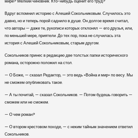
мире? Мелкий чиновник. Кто-нибудь оценит его труд?
Вдруг вспомнил историю с Алешей Сокольниковым. Случилось это
давно, но и теперь порой саднило в душе. Он долгое время считал,
что авторы — даже те, рукописи которых отклонял — его друзья, или,
по меньшей мере, приятели. До тех пор, пока не случилась эта
история с Алешей Сокольниковым, старым другом.
Сокольников принес в редакцию две толстых папки исторического
романа, осторожно положил на стол.
— О Боже, — сказал Редактор, — это ведь «Война и мир» по весу. Мы
не сможем опубликовать такое.
— А ты почитай, — сказал Сокольников. — Потом будешь говорить —
сможем или не сможем.
— О чем роман?
— О втором крестовом походе, — с неким тайным значением ответил
Сокольников.