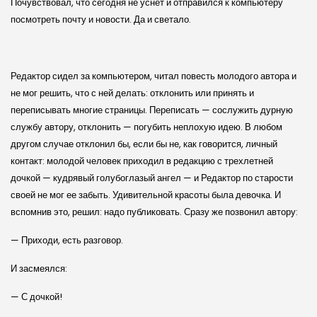
Почувствовал, что сегодня не уснет и отправился к компьютеру
посмотреть почту и новости. Да и светало.
Редактор сидел за компьютером, читал повесть молодого автора и
не мог решить, что с ней делать: отклонить или принять и
переписывать многие страницы. Переписать — сослужить дурную
службу автору, отклонить — погубить неплохую идею. В любом
другом случае отклонил бы, если бы не, как говорится, личный
контакт: молодой человек приходил в редакцию с трехлетней
дочкой — кудрявый голубоглазый ангел — и Редактор по старости
своей не мог ее забыть. Удивительной красоты была девочка. И
вспомнив это, решил: надо публиковать. Сразу же позвонил автору:
— Приходи, есть разговор.
И засмеялся:
— С дочкой!