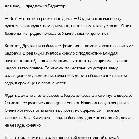
для вас, — предложил Редактор.
— Нет! — ответила роскошная дама. — Отдайте мне именно ту
рукопись, которую я вам прислала, не то я вам такое устрою… Я не от
безделья из Гродно приехала. У меня лишних денег нет.
Кажется, Дружинкина была ее фамилия — дама с хорошо развитыми
бедрами. В редакции имелось кресло с подлокотниками для
почетных гостей, — она поместилась в него в два приема — левое
бедро, затем правое. По какому-то бесконечно устаревшему
редакционному положению рукопись должна была храниться три
года, и срок еще не вполне истек.
Ждать дама не стала, вырвала бедра из кресла и хлопнула дверью.
Он искал ее рукопись весь день. Нашел. Написал новую рецензию.
Очень хотелось отплатить за угрозы, но сдержался — все же
женщина. Был бы мужик — задал бы жару. Даже пожелал ей удачи —
не без яда, конечно.
Был в этом году и еще один непростой литературный случай: