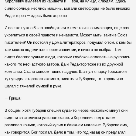
Королевич вылетел из кабинета и — вон, на улицу, к людям. Здесь
сияло солнце, неслись машины, мигали светофоры, не было никаких
Редакторов — здесь было хорошо.
И все же нужно было пообщаться с кем-то из понимающих, еще раз
укрепиться в своей правоте и ненависти. Может быть, зайти в Союз
писателей? Он постоял у Дома литераторов, подумал о том, с кем бы
там можно поделиться переживаниями, и никого не выбрал. Там
сидят благополучные люди, которым глубоко наплевать на рукопись
какого-то несчастного автора. Да и Редактор тоже из их дружной
компании. Стало совсем тошно на душе. Шагнул к парку Горького и
тут увидел старого знакомого, писателя Губарева, тот торопливо
шагал с тяжелой сумкой в руке.
— Гриша!
В общем, хотя Губарев спешил куда-то, через несколько минут они
сидели за столиком уличного кафе, и Королевич под столом
разливал коньяк, который купил в ближнем магазине. Губарева ему,
как говорится, Бог послал. Дело в том, что год назад он предлагал