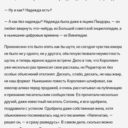
— Ну и как? Надежда есть?
— А как без надежды? Надежда была даже в ящике Пандоры, — он
любил ввернуть что-нибудь из Большой советской энциклопедии, а
в нынешние цифровые времена — из Википедии.
Произнесено это было опять как бы шутя, но сегодня чувства юмора
не было ни у одного, ни у другого, оба почувствовали неуместность
шутки, и теперь мрачно ждали встречи. Дело в том, что Королевич
уже несколько раз приносил свои рассказы, но Редактор их без
особых объяснений отклонял. Дескать, слабо, дескать, не наш жанр,
не наш формат. Нынешнюю повесть Королевич шлифовал, как
ювелир алмаз перед продажей, и очень рассчитывал на публикацию
и признание писательским сообществом. Ее прочитали несколько
друзей, даже известный писатель Солонец, и все одобрили,
поздравили с успехом. Одобрила даже собственная жена, хотя
обыкновенно посмеивалась над его писаниями. «Напечатаю, —
решил он, — и сразу разведусь». В самом деле, сколько можно