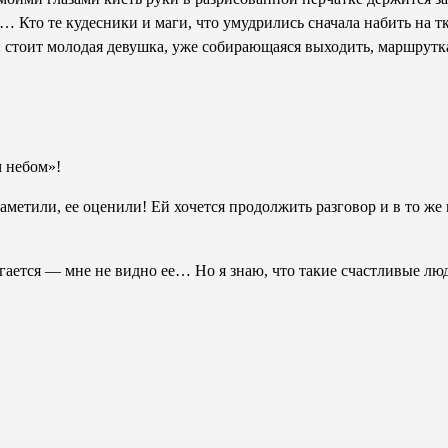
в… Кто те кудесники и маги, что умудрились сначала набить на 
й стоит молодая девушка, уже собирающаяся выходить, маршрутка
 небом»!
е заметили, ее оценили! Ей хочется продолжить разговор и в то ж
гается — мне не видно ее… Но я знаю, что такие счастливые люд