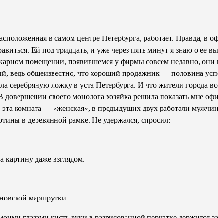
асположенная в самом центре Петербурга, работает. Правда, в оф
равиться. Ей под тридцать, и уже через пять минут я знаю о ее
икарном помещении, появившемся у фирмы совсем недавно, они н
, ведь общеизвестно, что хороший продажник — половина успех
ожила серебряную ложку в уста Петербурга. И что жители города 
 В довершении своего монолога хозяйка решила показать мне офи
о эта комната — «женская», в предыдущих двух работали мужчин
тины в деревянной рамке. Не удержался, спросил:
а картину даже взглядом.
ьяновской маршрутки…
 моими глазами кисть руки в разрисованной перчатке держится 