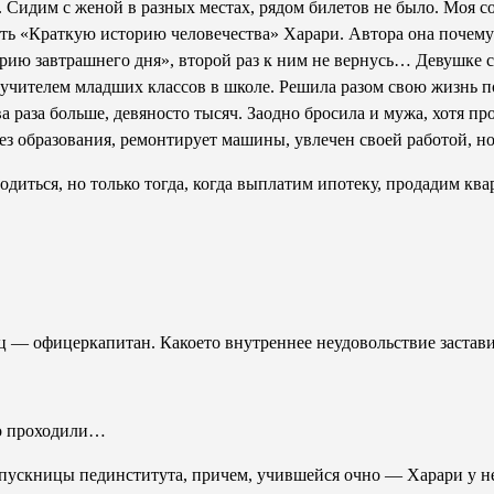
 Сидим с женой в разных местах, рядом билетов не было. Моя со
ть «Краткую историю человечества» Харари. Автора она почему­
рию завтрашнего дня», второй раз к ним не вернусь… Девушке 
а учителем младших классов в школе. Решила разом свою жизнь п
а раза больше, девяносто тысяч. Заодно бросила и мужа, хотя п
ез образования, ремонтирует машины, увлечен своей работой, но 
диться, но только тогда, когда выплатим ипотеку, продадим ква
 — офицер­капитан. Какое­то внутреннее неудовольствие застави
го проходили…
пускницы пединститута, причем, учившейся очно — Харари у нее