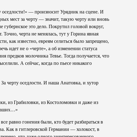
у оседлости!» — произносит Урядник на сцене. И
дных мест за черту — значит, такую черту или вновь
не губернское это дело. Покрутил головой вокруг,
 Точно, черта не менялась, тут у Горина явная
ти, как известно, евреям селиться было запрещено,
ечь идет не о «черте», а об изменении статуса
ия предков молочника Тевье. Тогда получается, что
ыселили. А сейчас, когда по пьесе никакого
а черту оседлости. И наша Анатовка, и хутор
вки, из Грабиловки, из Костоломовки и даже из
 ваших…»
все равно гонения были, кто будет разбираться в
ва. Как в гитлеровской Германии — холокост, в
лючено, что даже одного заинтересованного