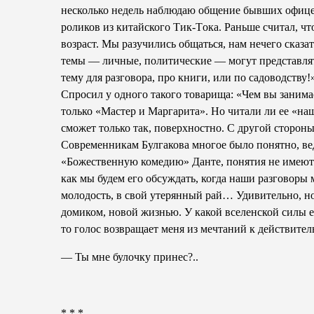
несколько недель наблюдаю общение бывших офицеро
роликов из китайского Тик-Tока. Раньше считал, чт
возраст. Мы разучились общаться, нам нечего сказа
темы — личные, политические — могут представлять
тему для разговора, про книги, или по садоводств
Спросил у одного такого товарища: «Чем вы занимае
только «Мастер и Маргарита». Но читали ли ее «наши
сможет только так, поверхностно. С другой стороны, 
Современникам Булгакова многое было понятно, вед
«Божественную комедию» Данте, понятия не имеют о
как мы будем его обсуждать, когда наши разговоры
молодость, в свой утерянный рай… Удивительно, н
домиком, новой жизнью. У какой вселенской силы е
то голос возвращает меня из мечтаний к действител
— Ты мне булочку принес?..
* * *