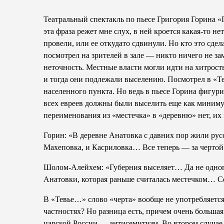
Театральный спектакль по пьесе Григория Горина «
эта фраза режет мне слух, в ней кроется какая-то н
провели, или ее откуда­то сдвинули. Но кто это сде
посмотрел на зрителей в зале — никто ничего не зам
неточность. Местные власти могли идти на хитрость
и тогда они подлежали выселению. Посмотрел в «Тев
населенного пункта. Но ведь в пьесе Горина фигури
всех евреев должны были выселить еще как минимум 
переименования из «местечка» в «деревню» нет, их
Горин: «В деревне Анатовка с давних пор жили ру
Махеповка, и Касриловка… Все теперь — за чертой
Шолом-Алейхем: «Губерния выселяет… Да не одного т
Анатовки, которая раньше считалась местечком… Се
В «Тевье…» слово «черта» вообще не употребляется н
частностях? Но разница есть, причем очень большая
царской России — антисемитизм. Во втором случае