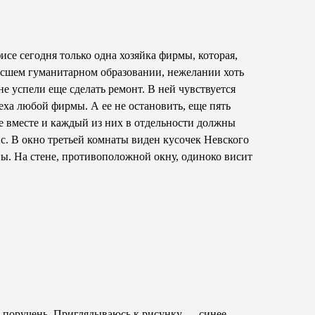
исе сегодня только одна хозяйка фирмы, которая,
 высшем гуманитарном образовании, нежелании хоть
е успели еще сделать ремонт. В ней чувствуется
а любой фирмы. А ее не остановить, еще пять
все вместе и каждый из них в отдельности должны
с. В окно третьей комнаты виден кусочек Невского
ы. На стене, противоположной окну, одиноко висит
за поручень. Приглядываюсь к рисунку — синее