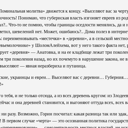
Поминальная молитва» движется к концу. «Выселяют вас за черт
еточность! Понимаю, что губернская власть изгоняет евреев из ро
лал?.. Что-то не помню, чтобы границы оседлости менялись, да и 
етил, шевелений нет. Может, ошибаюсь?.. Дома полез в интернет.
: переименовывать «местечки» в «деревни», а в сельской местнос
ье­молочнике» у Шолом­Алейхема, вот у него такого факта нет, р
рует «деревня» — Анатовка, и на ее кладбище лежат три поколен
три поколения назад, но их почему­то в нарушение закона, не в
 выселяют — явная неразбериха и путаница.
сские, украинцы и евреи… Выселяют вас с деревни… Губерния… З
!»
ебя, и не только отсюда, а из всех деревень кругом: из Злодее
йчас и она деревней становится, и выгоняют оттуда всех, всех
и разу. Возможно, Горин посчитал: какая разница так или эдак, 
! В первом случае «черта» — это осознанная политика государст
 «переименование» — самодеятельность местных властей, не иск