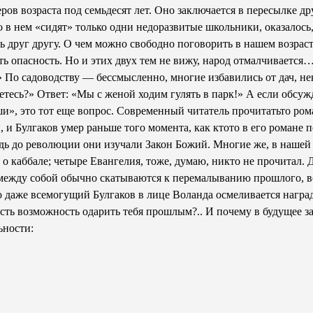
в возраста под семьдесят лет. Оно заключается в пересылке д
о в нем «сидят» только одни недоразвитые школьники, оказалось
ть друг другу. О чем можно свободно поговорить в нашем возраст
 опасность. Но и этих двух тем не вижу, народ отмалчивается…
у!» По садоводству — бессмысленно, многие избавились от дач, 
тесь?» Ответ: «Мы с женой ходим гулять в парк!» А если обсужда
», это тот еще вопрос. Современный читатель прочитать­то роман
и Булгаков умер раньше того момента, как кто­то в его романе по
ь до революции они изучали Закон Божий. Многие же, в нашей в
 каббале; четыре Евангелия, тоже, думаю, никто не прочитал. 
 между собой обычно скатываются к перемалыванию прошлого, в
о даже всемогущий Булгаков в лице Воланда осмеливается нагр
сть возможность одарить тебя прошлым?.. И почему в будущее за
ьности: