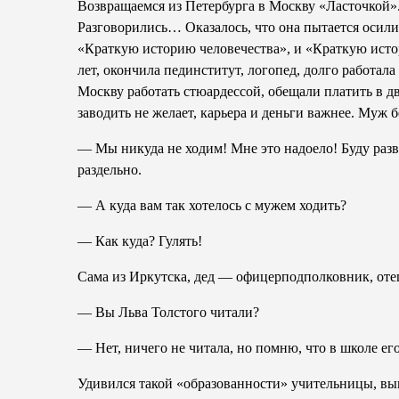
Возвращаемся из Петербурга в Москву «Ласточкой».
Разговорились… Оказалось, что она пытается осили
«Краткую историю человечества», и «Краткую исто
лет, окончила пединститут, логопед, долго работал
Москву работать стюардессой, обещали платить в дв
заводить не желает, карьера и деньги важнее. Муж б
— Мы никуда не ходим! Мне это надоело! Буду разво
раздельно.
— А куда вам так хотелось с мужем ходить?
— Как куда? Гулять!
Сама из Иркутска, дед — офицер­подполковник, отец
— Вы Льва Толстого читали?
— Нет, ничего не читала, но помню, что в школе е
Удивился такой «образованности» учительницы, вы