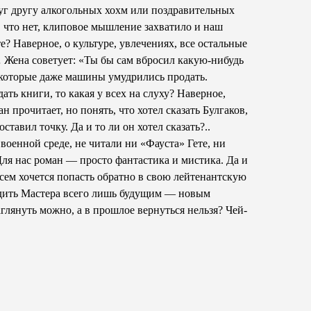
руг другу алкогольных хохм или поздравительных
, что нет, клиповое мышление захватило и наш
е? Наверное, о культуре, увлечениях, все остальные
 Жена советует: «Ты бы сам вбросил какую-нибудь
некоторые даже машины умудрились продать.
ть книги, то какая у всех на слуху? Наверное,
 прочитает, но понять, что хотел сказать Булгаков,
ставил точку. Да и то ли он хотел сказать?..
оенной среде, не читали ни «Фауста» Гете, ни
Для нас роман — просто фантастика и мистика. Да и
сем хочется попасть обратно в свою лейтенантскую
адить Мастера всего лишь будущим — новым
глянуть можно, а в прошлое вернуться нельзя? Чей-