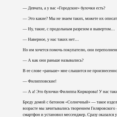
— Девчата, а у вас «Городские» булочки есть?
— Это какие? Мы не знаем таких, можете их описат
— Ну, такие, с продольным разрезом и вывертом…
— Наверное, у нас таких нет…
Но им хочется помочь покупателю, они переполнены
— А как они раньше назывались?
В ее слове «раньше» мне слышится не произнесенно
— Филипповские!
— А а! Это булочки Филиппа Киркорова! У нас таки
Бреду домой с батоном «Солнечный» — такое издели
возрасте мы зачитывались творением Гиляровского
смартфон и установил мессенджер. Сразу оказался 