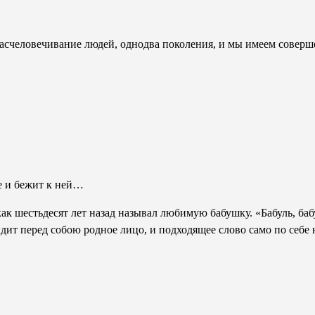
асчеловечивание людей, одно­два поколения, и мы имеем соверш
е и бежит к ней…
ак шестьдесят лет назад называл любимую бабушку. «Бабуль, бабу
идит перед собою родное лицо, и подходящее слово само по себе 