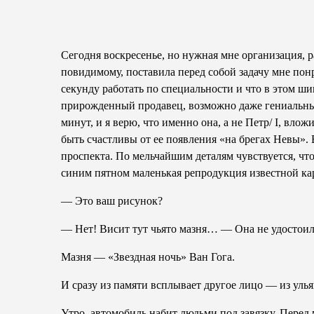
Сегодня воскресенье, но нужная мне организация, р
по­видимому, поставила перед собой задачу мне пон
секунду работать по специальности и что в этом ш
прирожденный продавец, возможно даже гениальный
минут, и я верю, что именно она, а не Петр/ I, вл
быть счастливы от ее появления «на брегах Невы».
проспекта. По мельчайшим деталям чувствуется, чт
синим пятном маленькая репродукция известной кар
— Это ваш рисунок?
— Нет! Висит тут чья­то мазня… — Она не удостоил
Мазня — «Звездная ночь» Ван Гога.
И сразу из памяти всплывает другое лицо — из ул
Утро, автомобиль набит людьми под завязку. Перед