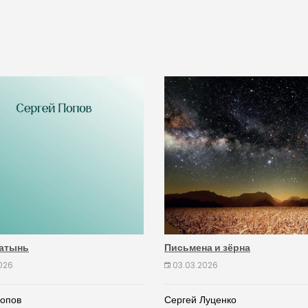
атынь
Письмена и зёрна
026
03.03.2026
Попов
Сергей Луценко