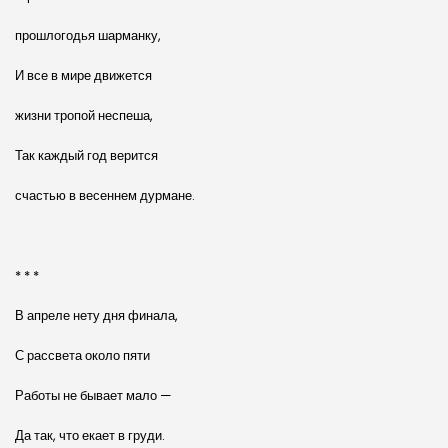
прошлогодья шарманку,
И все в мире движется
жизни тропой неспеша,
Так каждый год верится
счастью в весеннем дурмане.
* * *
В апреле нету дня финала,
С рассвета около пяти
Работы не бывает мало —
Да так, что екает в груди.