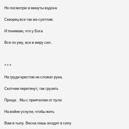
Но посмотрю в минуты вздоха:
Скворец все так же суетлив;
И понимаю, что у Бога
Все по уму, все в меру сил…
* * *
На груди крестом не сложат руки,
Скотчем перетянут, так грузить
Проще… Мы с приятелем от пули
На войне уснули, чтобы жить
Вам в тылу. Весна лишь входит в силу.