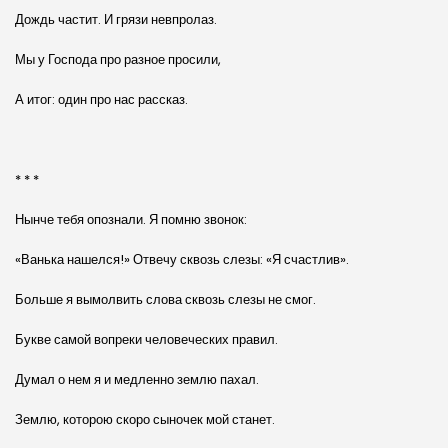
Дождь частит. И грязи невпролаз.
Мы у Господа про разное просили,
А итог: один про нас рассказ.
* * *
Нынче тебя опознали. Я помню звонок:
«Ванька нашелся!» Отвечу сквозь слезы: «Я счастлив».
Больше я вымолвить слова сквозь слезы не смог.
Букве самой вопреки человеческих правил.
Думал о нем я и медленно землю пахал.
Землю, которою скоро сыночек мой станет.