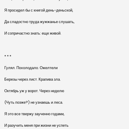
Я просидел бы с книгой день-деньской,
Да сладостно труда жужжанье слушать,
И сопричастно знать: еще живой.
* * *
Гулял. Похолодало. Ожелтели
Березы через лист. Крапива зла.
Октябрь уж у ворот. Через неделю
(Чуть позже?) не узнаешь и леса.
Я это все твержу заученно годами,
И разучить меня при жизни не успеть