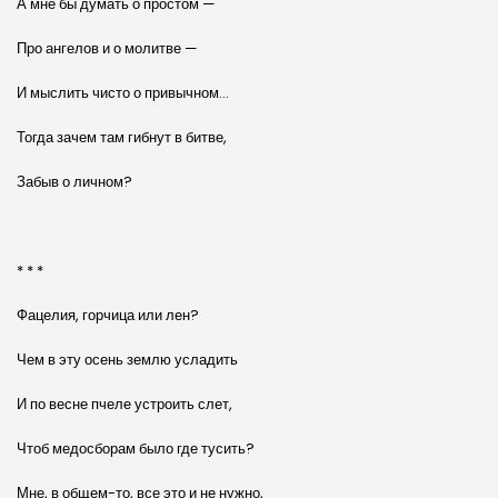
А мне бы думать о простом —
Про ангелов и о молитве —
И мыслить чисто о привычном…
Тогда зачем там гибнут в битве,
Забыв о личном?
* * *
Фацелия, горчица или лен?
Чем в эту осень землю усладить
И по весне пчеле устроить слет,
Чтоб медосборам было где тусить?
Мне, в общем-то, все это и не нужно,