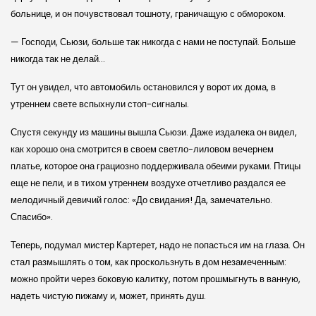
больнице, и он почувствовал тошноту, граничащую с обмороком.
— Господи, Сьюзи, больше так никогда с нами не поступай. Больше
никогда так не делай…
Тут он увидел, что автомобиль остановился у ворот их дома, в
утреннем свете вспыхнули стоп-сигналы.
Спустя секунду из машины вышла Сьюзи. Даже издалека он видел,
как хорошо она смотрится в своем светло-лиловом вечернем
платье, которое она грациозно поддерживала обеими руками. Птицы
еще не пели, и в тихом утреннем воздухе отчетливо раздался ее
мелодичный девичий голос: «До свидания! Да, замечательно.
Спасибо».
Теперь, подумал мистер Картерет, надо не попасться им на глаза. Он
стал размышлять о том, как проскользнуть в дом незамеченным:
можно пройти через боковую калитку, потом прошмыгнуть в ванную,
надеть чистую пижаму и, может, принять душ.