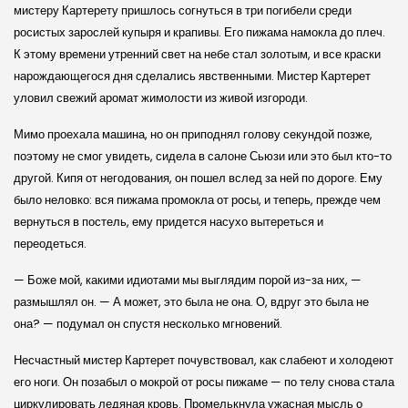
мистеру Картерету пришлось согнуться в три погибели среди
росистых зарослей купыря и крапивы. Его пижама намокла до плеч.
К этому времени утренний свет на небе стал золотым, и все краски
нарождающегося дня сделались явственными. Мистер Картерет
уловил свежий аромат жимолости из живой изгороди.
Мимо проехала машина, но он приподнял голову секундой позже,
поэтому не смог увидеть, сидела в салоне Сьюзи или это был кто-то
другой. Кипя от негодования, он пошел вслед за ней по дороге. Ему
было неловко: вся пижама промокла от росы, и теперь, прежде чем
вернуться в постель, ему придется насухо вытереться и
переодеться.
— Боже мой, какими идиотами мы выглядим порой из-за них, —
размышлял он. — А может, это была не она. О, вдруг это была не
она? — подумал он спустя несколько мгновений.
Несчастный мистер Картерет почувствовал, как слабеют и холодеют
его ноги. Он позабыл о мокрой от росы пижаме — по телу снова стала
циркулировать ледяная кровь. Промелькнула ужасная мысль о