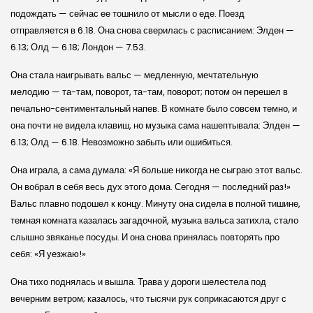
подождать — сейчас ее тошнило от мысли о еде. Поезд
отправляется в 6.18. Она снова сверилась с расписанием: Элден —
6.13; Олд — 6.18; Лондон — 7.53.
Она стала наигрывать вальс — медленную, мечтательную
мелодию — та-там, поворот, та-там, поворот; потом он перешел в
печально-сентиментальный напев. В комнате было совсем темно, и
она почти не видела клавиш, но музыка сама нашептывала: Элден —
6.13; Олд — 6.18. Невозможно забыть или ошибиться.
Она играла, а сама думала: «Я больше никогда не сыграю этот вальс.
Он вобрал в себя весь дух этого дома. Сегодня — последний раз!»
Вальс плавно подошел к концу. Минуту она сидела в полной тишине,
темная комната казалась загадочной, музыка вальса затихла, стало
слышно звяканье посуды. И она снова принялась повторять про
себя: «Я уезжаю!»
Она тихо поднялась и вышла. Трава у дороги шелестела под
вечерним ветром; казалось, что тысячи рук соприкасаются друг с