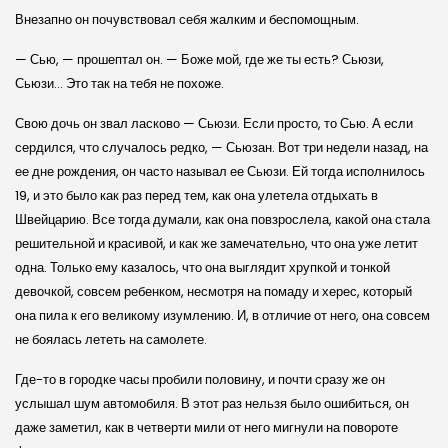
Внезапно он почувствовал себя жалким и беспомощным.
— Сью, — прошептал он. — Боже мой, где же ты есть? Сьюзи,
Сьюзи… Это так на тебя не похоже.
Свою дочь он звал ласково — Сьюзи. Если просто, то Сью. А если
сердился, что случалось редко, — Сьюзан. Вот три недели назад, на
ее дне рождения, он часто называл ее Сьюзи. Ей тогда исполнилось
19, и это было как раз перед тем, как она улетела отдыхать в
Швейцарию. Все тогда думали, как она повзрослела, какой она стала
решительной и красивой, и как же замечательно, что она уже летит
одна. Только ему казалось, что она выглядит хрупкой и тонкой
девочкой, совсем ребенком, несмотря на помаду и херес, который
она пила к его великому изумлению. И, в отличие от него, она совсем
не боялась лететь на самолете.
Где-то в городке часы пробили половину, и почти сразу же он
услышал шум автомобиля. В этот раз нельзя было ошибиться, он
даже заметил, как в четверти мили от него мигнули на повороте