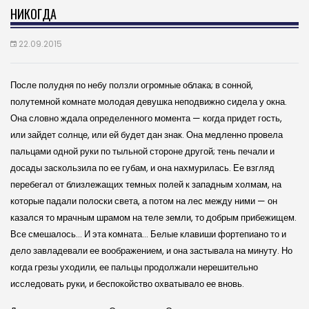
НИКОГДА
22.09.2015
После полудня по небу ползли огромные облака; в сонной,
полутемной комнате молодая девушка неподвижно сидела у окна.
Она словно ждала определенного момента — когда придет гость,
или зайдет солнце, или ей будет дан знак. Она медленно провела
пальцами одной руки по тыльной стороне другой; тень печали и
досады заскользила по ее губам, и она нахмурилась. Ее взгляд
перебегал от близлежащих темных полей к западным холмам, на
которые падали полоски света, а потом на лес между ними — он
казался то мрачным шрамом на теле земли, то добрым прибежищем.
Все смешалось… И эта комната… Белые клавиши фортепиано то и
дело завладевали ее воображением, и она застывала на минуту. Но
когда грезы уходили, ее пальцы продолжали нерешительно
исследовать руки, и беспокойство охватывало ее вновь.