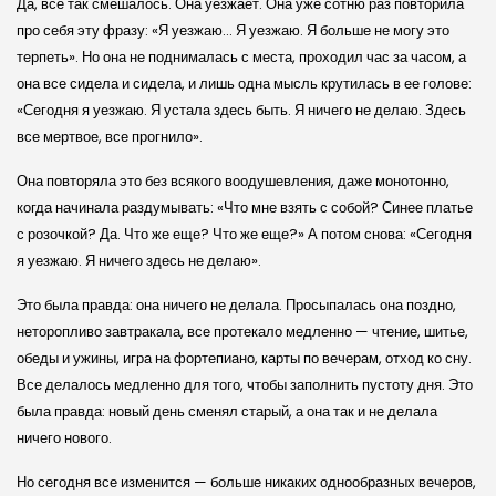
Да, все так смешалось. Она уезжает. Она уже сотню раз повторила
про себя эту фразу: «Я уезжаю… Я уезжаю. Я больше не могу это
терпеть». Но она не поднималась с места, проходил час за часом, а
она все сидела и сидела, и лишь одна мысль крутилась в ее голове:
«Сегодня я уезжаю. Я устала здесь быть. Я ничего не делаю. Здесь
все мертвое, все прогнило».
Она повторяла это без всякого воодушевления, даже монотонно,
когда начинала раздумывать: «Что мне взять с собой? Синее платье
с розочкой? Да. Что же еще? Что же еще?» А потом снова: «Сегодня
я уезжаю. Я ничего здесь не делаю».
Это была правда: она ничего не делала. Просыпалась она поздно,
неторопливо завтракала, все протекало медленно — чтение, шитье,
обеды и ужины, игра на фортепиано, карты по вечерам, отход ко сну.
Все делалось медленно для того, чтобы заполнить пустоту дня. Это
была правда: новый день сменял старый, а она так и не делала
ничего нового.
Но сегодня все изменится — больше никаких однообразных вечеров,