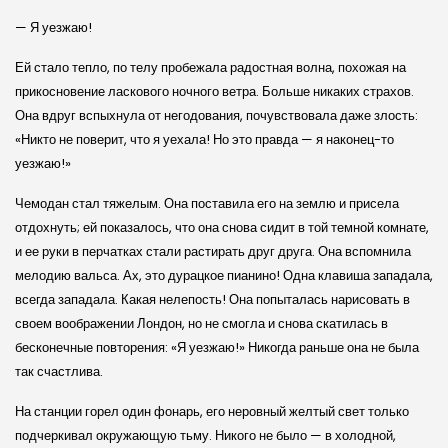
— Я уезжаю!
Ей стало тепло, по телу пробежала радостная волна, похожая на
прикосновение ласкового ночного ветра. Больше никаких страхов.
Она вдруг вспыхнула от негодования, почувствовала даже злость:
«Никто не поверит, что я уехала! Но это правда — я наконец-то
уезжаю!»
Чемодан стал тяжелым. Она поставила его на землю и присела
отдохнуть; ей показалось, что она снова сидит в той темной комнате,
и ее руки в перчатках стали растирать друг друга. Она вспомнила
мелодию вальса. Ах, это дурацкое пианино! Одна клавиша западала,
всегда западала. Какая нелепость! Она попыталась нарисовать в
своем воображении Лондон, но не смогла и снова скатилась в
бесконечные повторения: «Я уезжаю!» Никогда раньше она не была
так счастлива.
На станции горел один фонарь, его неровный желтый свет только
подчеркивал окружающую тьму. Никого не было — в холодной,