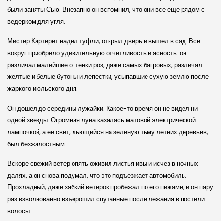
были заняты Сью. Внезапно он вспомнил, что они все еще рядом с
ведерком для угля.
Мистер Картерет надел туфли, открыл дверь и вышел в сад. Все
вокруг приобрело удивительную отчетливость и ясность: он
различал малейшие оттенки роз, даже самых багровых, различал
желтые и белые бутоны и лепестки, усыпавшие сухую землю после
жаркого июльского дня.
Он дошел до середины лужайки. Какое-то время он не видел ни
одной звезды. Огромная луна казалась матовой электрической
лампочкой, а ее свет, льющийся на зеленую тьму летних деревьев,
был безжалостным.
Вскоре свежий ветер опять оживил листья ивы и исчез в ночных
далях, а он снова подумал, что это подъезжает автомобиль.
Прохладный, даже зябкий ветерок пробежал по его пижаме, и он пару
раз взволнованно взъерошил спутанные после лежания в постели
волосы.