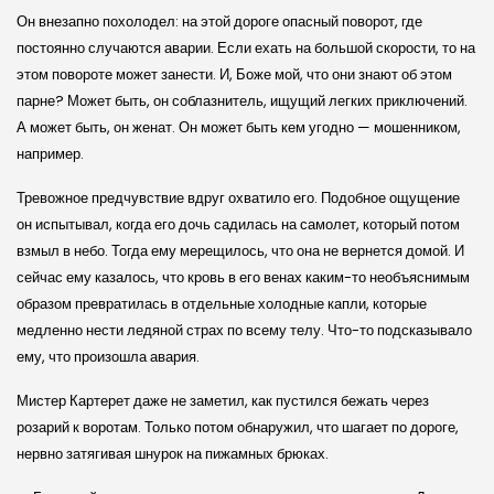
Он внезапно похолодел: на этой дороге опасный поворот, где
постоянно случаются аварии. Если ехать на большой скорости, то на
этом повороте может занести. И, Боже мой, что они знают об этом
парне? Может быть, он соблазнитель, ищущий легких приключений.
А может быть, он женат. Он может быть кем угодно — мошенником,
например.
Тревожное предчувствие вдруг охватило его. Подобное ощущение
он испытывал, когда его дочь садилась на самолет, который потом
взмыл в небо. Тогда ему мерещилось, что она не вернется домой. И
сейчас ему казалось, что кровь в его венах каким-то необъяснимым
образом превратилась в отдельные холодные капли, которые
медленно нести ледяной страх по всему телу. Что-то подсказывало
ему, что произошла авария.
Мистер Картерет даже не заметил, как пустился бежать через
розарий к воротам. Только потом обнаружил, что шагает по дороге,
нервно затягивая шнурок на пижамных брюках.