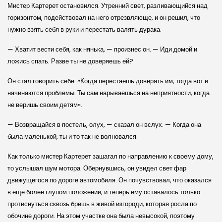
Мистер Картерет остановился. Утренний свет, разливающийся над
горизонтом, подействовал на него отрезвляюще, и он решил, что
нужно взять себя в руки и перестать валять дурака.
— Хватит вести себя, как нянька, — произнес он. — Иди домой и
ложись спать. Разве ты не доверяешь ей?
Он стал говорить себе: «Когда перестаешь доверять им, тогда вот и
начинаются проблемы. Ты сам нарываешься на неприятности, когда
не веришь своим детям».
— Возвращайся в постель, олух, — сказал он вслух. — Когда она
была маленькой, ты и то так не волновался.
Как только мистер Картерет зашагал по направлению к своему дому,
то услышал шум мотора. Обернувшись, он увидел свет фар
движущегося по дороге автомобиля. Он почувствовал, что оказался
в еще более глупом положении, и теперь ему оставалось только
протиснуться сквозь брешь в живой изгороди, которая росла по
обочине дороги. На этом участке она была невысокой, поэтому