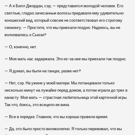
— А я Билл Джордан, сэр, — представился молодой человек. Его
светлые, гладко зачесанные волосы придавали ему удивительно
юношеский вид, который совсем не соответствовал его строгому
смокингу. — Простите, что мы приехали поздно. Надеюсь, вы не
волновались о Сьюзи?
— О, конечно, нет.
— Моя мать нас задержала. Это из-за нее мы приехали так поздно.
— Я думал, вы были на танцах, разве нет?
— Нет, сэр. На ужине у моей матери. Мы потанцевали только
несколько минут на лужайке перед домом, а потом играли до трех в
канасту. Моя мать — страстная любительница этой карточной игры.
Так что, боюсь, это всецело ее вина.
— Все в порядке. Главное, что вы хорошо провели время.
— Да, это было просто великолепно. Я только переживал, что вы