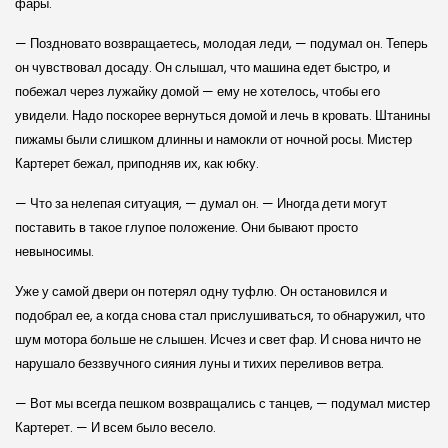
фары.
— Поздновато возвращаетесь, молодая леди, — подумал он. Теперь
он чувствовал досаду. Он слышал, что машина едет быстро, и
побежал через лужайку домой — ему не хотелось, чтобы его
увидели. Надо поскорее вернуться домой и лечь в кровать. Штанины
пижамы были слишком длинны и намокли от ночной росы. Мистер
Картерет бежал, приподняв их, как юбку.
— Что за нелепая ситуация, — думал он. — Иногда дети могут
поставить в такое глупое положение. Они бывают просто
невыносимы.
Уже у самой двери он потерял одну туфлю. Он остановился и
подобрал ее, а когда снова стал прислушиваться, то обнаружил, что
шум мотора больше не слышен. Исчез и свет фар. И снова ничто не
нарушало беззвучного сияния луны и тихих переливов ветра.
— Вот мы всегда пешком возвращались с танцев, — подумал мистер
Картерет. — И всем было весело.