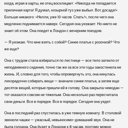
когда, играя в карты, ее отец восклицает: «Никогда не попадается
приличная карта! Я думал, козырной туз уже выбыл. Вот досада!»
Больше никакого: «Нелли, уже 10 часов. Спать!», после чего она
медленно поднимается наверх. Сегодня она уезжает. Но никто не
знает об этом. Она поедет в Лондон с вечерним поездом.
— Я уезжаю. Что мне взять с собой? Синее платье с розочкой? Что
же еще?
Она с трудом стала взбираться по лестнице — все тело затекло от
неподвижного сидения, точно так же за все эти годы закостенела ее
жизнь. И, словно для того, чтобы опровергнуть это, она кинулась
лихорадочно собирать вещи — вначале синее платье, а затем еще
десяток вещей, которые пришли ей в голову. Она закрыла чемодан —
тот оказался совсем не тяжелым. Она несколько раз пересчитала
свои деньги. Все в порядке. Все в порядке. Сегодня она уедет.
Она в последний раз спустилась в уже темную комнату. В столовой
звенели чашки — ужасный, невыносимо-домашний звук. Она не
была голодна. Она будет в Лондоне к 8 часам, поэтому можно