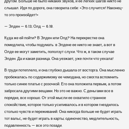
другом. Больше не было никаких звуков, и ее легких шагов никто не
слышал. Идя по дороге, она говорила себе: «Это случится! Наконец-
то это произойдет!»
— Элден — 6.13; Олд — 6.18.
Куда же ей пойти? В Элден или Олд? На перекрестке она
помедлила, чтобы подумать: в Элдене ее никто не знает, а вот в
Олде ее могут заметить, поползут слухи. Что ж, в таком случае
Элден. Да и какая разница. Она уезжает, уже почти что уехала!
В груди потеплело, и она глубоко дышала от восторга. Она мысленно
пробежалась по содержимому ее чемодана, но смогла вспомнить
только синее платье с розочкой. Его она положила первым, а потом
забросала другими вещами. Но это не важно. С деньгами все в
порядке, все хорошо. От этой мысли ее охватило странное
спокойствие, которое только усиливалось и в котором гнездилось
столько чувств и переживаний. Она никогда больше не будет играть
тот вальс, не будет играть в карты; одиночество, медлительность,
подавленность — все это позади.