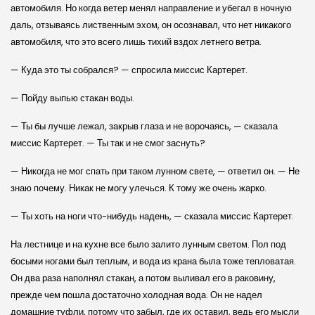
автомобиля. Но когда ветер менял направление и убегал в ночную
даль, отзываясь лиственным эхом, он осознавал, что нет никакого
автомобиля, что это всего лишь тихий вздох летнего ветра.
— Куда это ты собрался? — спросила миссис Картерет.
— Пойду выпью стакан воды.
— Ты бы лучше лежал, закрыв глаза и не ворочаясь, — сказала
миссис Картерет. — Ты так и не смог заснуть?
— Никогда не мог спать при таком лунном свете, — ответил он. — Не
знаю почему. Никак не могу улечься. К тому же очень жарко.
— Ты хоть на ноги что-нибудь надень, — сказала миссис Картерет.
На лестнице и на кухне все было залито лунным светом. Пол под
босыми ногами был теплым, и вода из крана была тоже тепловатая.
Он два раза наполнял стакан, а потом выливал его в раковину,
прежде чем пошла достаточно холодная вода. Он не надел
домашние туфли, потому что забыл, где их оставил, ведь его мысли