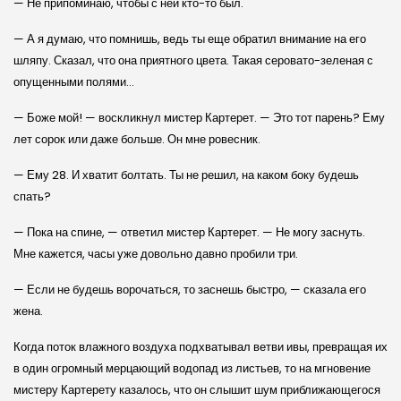
— Не припоминаю, чтобы с ней кто-то был.
— А я думаю, что помнишь, ведь ты еще обратил внимание на его
шляпу. Сказал, что она приятного цвета. Такая серовато-зеленая с
опущенными полями…
— Боже мой! — воскликнул мистер Картерет. — Это тот парень? Ему
лет сорок или даже больше. Он мне ровесник.
— Ему 28. И хватит болтать. Ты не решил, на каком боку будешь
спать?
— Пока на спине, — ответил мистер Картерет. — Не могу заснуть.
Мне кажется, часы уже довольно давно пробили три.
— Если не будешь ворочаться, то заснешь быстро, — сказала его
жена.
Когда поток влажного воздуха подхватывал ветви ивы, превращая их
в один огромный мерцающий водопад из листьев, то на мгновение
мистеру Картерету казалось, что он слышит шум приближающегося