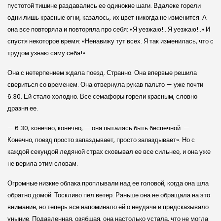
пустотой тишине раздавались ее одинокие шаги. Вдалеке горели
одни лишь красные огни, казалось, их цвет никогда не изменится. А
она все повторяла и повторяла про себя: «Я уезжаю!.. Я уезжаю!..» И
спустя некоторое время: «Ненавижу тут всех. Я так изменилась, что с
трудом узнаю саму себя!»
Она с нетерпением ждала поезд. Странно. Она впервые решила
свериться со временем. Она отвернула рукав пальто — уже почти
6.30. Ей стало холодно. Все семафоры горели красным, словно
дразня ее.
— 6.30, конечно, конечно, — она пыталась быть беспечной. —
Конечно, поезд просто запаздывает, просто запаздывает». Но с
каждой секундой ледяной страх сковывал ее все сильнее, и она уже
не верила этим словам.
Огромные низкие облака проплывали над ее головой, когда она шла
обратно домой. Тоскливо пел ветер. Раньше она не обращала на это
внимание, но теперь все напоминало ей о неудаче и предсказывало
уныние. Подавленная, озябшая, она настолько устала, что не могла