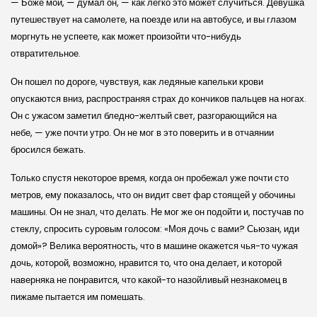
— Боже мой, — думал он, — как легко это может случиться. Девушка
путешествует на самолете, на поезде или на автобусе, и вы глазом
моргнуть не успеете, как может произойти что-нибудь
отвратительное.
Он пошел по дороге, чувствуя, как ледяные капельки крови
опускаются вниз, распространяя страх до кончиков пальцев на ногах.
Он с ужасом заметил бледно-желтый свет, разгорающийся на
небе, — уже почти утро. Он не мог в это поверить и в отчаянии
бросился бежать.
Только спустя некоторое время, когда он пробежал уже почти сто
метров, ему показалось, что он видит свет фар стоящей у обочины
машины. Он не знал, что делать. Не мог же он подойти и, постучав по
стеклу, спросить суровым голосом: «Моя дочь с вами? Сьюзан, иди
домой»? Велика вероятность, что в машине окажется чья-то чужая
дочь, которой, возможно, нравится то, что она делает, и которой
наверняка не понравится, что какой-то назойливый незнакомец в
пижаме пытается им помешать.