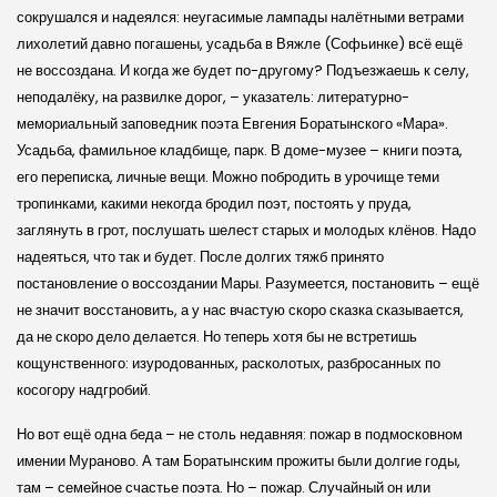
сокрушался и надеялся: неугасимые лампады налётными ветрами
лихолетий давно погашены, усадьба в Вяжле (Софьинке) всё ещё
не воссоздана. И когда же будет по-другому? Подъезжаешь к селу,
неподалёку, на развилке дорог, – указатель: литературно­-
мемориальный заповедник поэта Евгения Боратынского «Мара».
Усадьба, фамильное кладбище, парк. В доме­-музее – книги поэта,
его переписка, личные вещи. Можно побродить в урочище теми
тропинками, какими некогда бродил поэт, постоять у пруда,
заглянуть в грот, послушать шелест старых и молодых клёнов. Надо
надеяться, что так и будет. После долгих тяжб принято
постановление о воссоздании Мары. Разумеется, постановить – ещё
не значит восстановить, а у нас вчастую скоро сказка сказывается,
да не скоро дело делается. Но теперь хотя бы не встретишь
кощунственного: изуродованных, расколотых, разбросанных по
косогору надгробий.
Но вот ещё одна беда – не столь недавняя: пожар в подмосковном
имении Мураново. А там Боратынским прожиты были долгие годы,
там – семейное счастье поэта. Но – пожар. Случайный он или