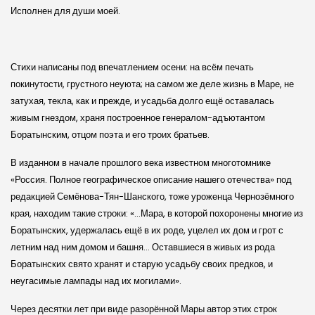
Исполнен для души моей.
Стихи написаны под впечатлением осени: на всём печать
покинутости, грустного неуюта; на самом же деле жизнь в Маре, не
затухая, текла, как и прежде, и усадьба долго ещё оставалась
живым гнездом, храня построенное генералом-­адъютантом
Боратынским, отцом поэта и его троих братьев.
В изданном в начале прошлого века известном многотомнике
«Россия. Полное географическое описание нашего отечества» под
редакцией Семёнова­-Тян­-Шанского, тоже уроженца Чернозёмного
края, находим такие строки: «…Мара, в которой похоронены многие из
Боратынских, удержалась ещё в их роде, уцелел их дом и грот с
летним над ним домом и башня… Оставшиеся в живых из рода
Боратынских свято хранят и старую усадьбу своих предков, и
неугасимые лампады над их могилами».
Через десятки лет при виде разорённой Мары автор этих строк