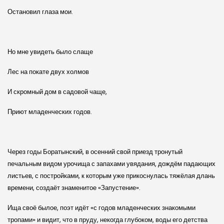
Остановил глаза мои.
Но мне увидеть было слаще
Лес на покате двух холмов
И скромный дом в садовой чаще,
Приют младенческих годов.
Через годы Боратынский, в осенний свой приезд тронутый
печальным видом урочища с запахами увядания, дождём падающих
листьев, с постройками, к которым уже прикоснулась тяжёлая длань
времени, создаёт знаменитое «Запустение».
Ища своё былое, поэт идёт «с годов младенческих знакомыми
тропами» и видит, что в пруду, некогда глубоком, воды его детства