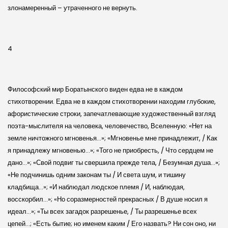
злонамеренный – утраченного не вернуть.
4
Философский мир Боратынского виден едва не в каждом
стихотворении. Едва не в каждом стихотворении находим глубокие,
афористические строки, запечатлевающие художественный взгляд
поэта­-мыслителя на человека, человечество, Вселенную: «Нет на
земле ничтожного мгновенья…»; «Мгновенье мне принадлежит, / Как
я принадлежу мгновенью…»; «Того не приобресть, / Что сердцем не
дано…»; «Свой подвиг ты свершила прежде тела, / Безумная душа…»;
«Не подчинишь одним законам ты / И света шум, и тишину
кладбища…»; «И наблюдал людское племя / И, наблюдая,
восскорбил…»; «Но соразмерностей прекрасных / В душе носил я
идеал…»; «Ты всех загадок разрешенье, / Ты разрешенье всех
цепей…; «Есть бытие; но именем каким / Его назвать? Ни сон оно, ни