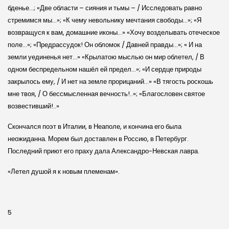
бденье…; «Две области – сияния и тьмы – / Исследовать равно
стремимся мы…»; «К чему невольнику мечтания свободы…»; «Я
возвращуся к вам, домашние иконы…» «Хочу возделывать отеческое
поле…»; «Предрассудок! Он обломок / Давней правды…»; « И на
земли уединенья нет…» «Крылатою мыслью он мир облетел, / В
одном беспредельном нашёл ей предел…»; «И сердце природы
закрылось ему, / И нет на земле прорицаний…» «В тягость роскошь
мне твоя, / О бессмысленная вечность!..»; «Благословен святое
возвестивший!..»
Скончался поэт в Италии, в Неаполе, и кончина его была
неожиданна. Морем был доставлен в Россию, в Петербург.
Последний приют его праху дала Александро-­Невская лавра.
«Летел душой я к новым племенам».
5