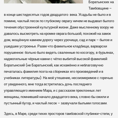
Боратынских на
Тамбовщине –
в конце шестидесятых годов двадцатого века. Усадьбы не было и в
помине, чахлый лесок по глубокому оврагу ничем не выдавал былого
течения обустроенной культурной жизни. Даже мысленному взору не
давалось высмотреть на кромке оврага большой, похожий на замок
дом, мощённую камнем дорогу через урочище, сад и парк – былое и
ушедшее устроенье. Разве что фамильное кладбище, варварски
порушенное: больно было видеть сваленные по косогору, в бурьянах,
надмогильные чёрные камни с чётко выбитой высокой фамилией
Боратынский (не Баратынский, как искажённо и неблагозвучно
печаталась фамилия поэта на сборниках его произведений и в
учебниках литературы). На моё утешение, несоизмеримое с горечью
от увиденного, мне тогда встретилась дочь последнего
управляющего имением Мара, и с рассказом преклонных лет
женщины, помнившей начало двадцатого века, словно бы ожили и
пустынный бугор, и чахлый лесок – зазвучали былыми голосами.
Здесь, в Маре, среди тихих просторов тамбовской глубинки-­степи, у