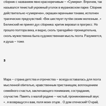
сборник с названием явно красноречивым – «Сумерки». Впрочем, так
назывался тенистый укромный уголок в мурановском парке. Сборник
действительно «сумеречен», окрашен мрачными тонами, исполнен
трагических предчувствий. «Век шествует путём своим железным…»
Белинский не принял дух сборника: критик веровал в прогресс. Но
прошло полтора века, и видно, сколь трагедийно-проницательна,
сколь мужественна была художественная мысль поэта. Разумеется,
и душа – тоже.
3
Мара – страна детства и отрочества – всегда оставалась для поэта
мысленной обителью, нравственным пристанищем, воплощением
семейного счастья, заключающего понимание, сострадание,
соучастие. Память о малой родине – чистый, проникновенный звук:
«…я возвращуся к вам, поля моих отцов… О дом отеческий! О край,