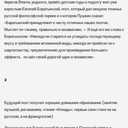
берегов Вяжли, родился, провёл детские годы и подолгу жил уже
взрослым Евгений Боратынский, поэт, который дал мощное теченье
русской философской лирике и о котором Пушкин сказал:
«Баратынский принадлежит к числу отличных наших поэтов…
Мыслит по-­своему, правильно и независимо…» И ещё его же слова о
Боратынском: «Никогда не старался он угождать господствующему
вкусу и требованиям мгновенной моды, никогда не прибегал он к
шарлатанству, преувеличению для произведения большего
эффекта… он шёл своей дорогой один и независим».
2
Будущий поэт получил хорошее домашнее образование (занятия
музыкой, рисованием, чтение «Илиады»; первые свои стихи не на
русском, а на французском).
Двенадцати лет Боратынский был принят в Пажеский корпус в