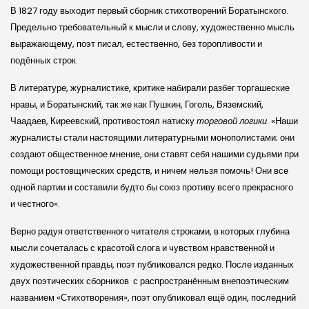
В 1827 году выходит первый сборник стихотворений Боратынского.
Предельно требовательный к мысли и слову, художественно мысль
выражающему, поэт писал, естественно, без торопливости и
подённых строк.
В литературе, журналистике, критике набирали разбег торгашеские
нравы, и Боратынский, так же как Пушкин, Гоголь, Вяземский,
Чаадаев, Киреевский, противостоял натиску
торговой логики
. «Наши
журналисты стали настоящими литературными монополистами; они
создают общественное мнение, они ставят себя нашими судьями при
помощи ростовщических средств, и ничем нельзя помочь! Они все
одной партии и составили будто бы союз противу всего прекрасного
и честного».
Верно радуя ответственного читателя строками, в которых глубина
мысли сочеталась с красотой слога и чувством нравственной и
художественной правды, поэт публиковался редко. После изданных
двух поэтических сборников с распространённым внепоэтическим
названием «Стихотворения», поэт опубликовал ещё один, последний