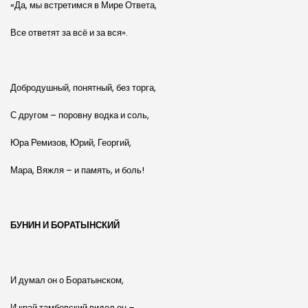
«Да, мы встретимся в Мире Ответа,
Все ответят за всё и за вся».
Добродушный, понятный, без торга,
С другом – поровну водка и соль,
Юра Ремизов, Юрий, Георгий,
Мара, Вяжля – и память, и боль!
БУНИН И БОРАТЫНСКИЙ
И думал он о Боратынском,
И край тамбовский видел он –