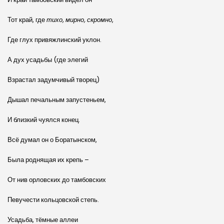
Тот край, где
тихо, мирно, скромно
,
Где глух привяжлинский уклон.
А дух усадьбы (где элегий
Взрастал задумчивый творец)
Дышал печальным запустеньем,
И близкий чуялся конец.
Всё думал он о Боратынском,
Была роднящая их крепь –
От нив орловских до тамбовских
Певучести кольцовской степь.
Усадьба, тёмные аллеи