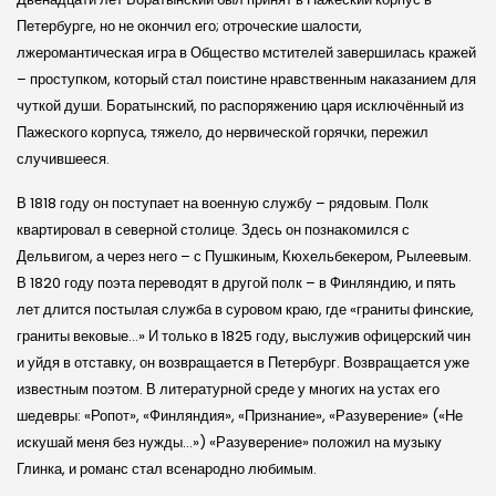
Петербурге, но не окончил его; отроческие шалости,
лжеромантическая игра в Общество мстителей завершилась кражей
– проступком, который стал поистине нравственным наказанием для
чуткой души. Боратынский, по распоряжению царя исключённый из
Пажеского корпуса, тяжело, до нервической горячки, пережил
случившееся.
В 1818 году он поступает на военную службу – рядовым. Полк
квартировал в северной столице. Здесь он познакомился с
Дельвигом, а через него – с Пушкиным, Кюхельбекером, Рылеевым.
В 1820 году поэта переводят в другой полк – в Финляндию, и пять
лет длится постылая служба в суровом краю, где «граниты финские,
граниты вековые…» И только в 1825 году, выслужив офицерский чин
и уйдя в отставку, он возвращается в Петербург. Возвращается уже
известным поэтом. В литературной среде у многих на устах его
шедевры: «Ропот», «Финляндия», «Признание», «Разуверение» («Не
искушай меня без нужды…») «Разуверение» положил на музыку
Глинка, и романс стал всенародно любимым.