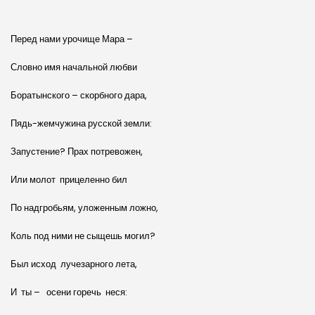
Перед нами урочище Мара –
Словно имя начальной любви
Боратынского – скорбного дара,
Пядь-жемчужина русской земли:
Запустение? Прах потревожен,
Или молот прицеленно бил
По надгробьям, уложенным ложно,
Коль под ними не сыщешь могил?
Был исход лучезарного лета,
И ты – осени горечь неся: