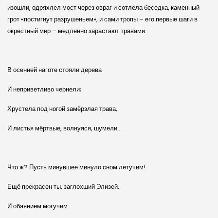
изошли, одряхлел мост через овраг и сотлела беседка, каменный
грот «постигнут разрушеньем», и сами тропы – его первые шаги в
окрестный мир – медленно зарастают травами.
В осенней наготе стояли дерева
И неприветливо чернели;
Хрустела под ногой замёрзлая трава,
И листья мёртвые, волнуяся, шумели…
Что ж? Пусть минувшее минуло сном летучим!
Ещё прекрасен ты, заглохший Элизей,
И обаянием могучим