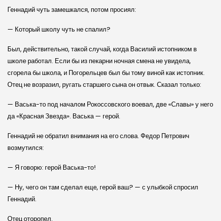
Геннадий чуть замешкался, потом просиял:
— Который школу чуть не спалил?
Был, действительно, такой случай, когда Василий истопником в
школе работал. Если бы из пекарни ночная смена не увидела,
сгорела бы школа, и Погорельцев был бы тому виной как истопник.
Отец не возразил, ругать старшего сына он отвык. Сказал только:
— Васька-то под началом Рокоссовского воевал, две «Славы» у него
да «Красная Звезда». Васька — герой.
Геннадий не обратил внимания на его слова. Федор Петрович
возмутился:
— Я говорю: герой Васька-то!
— Ну, чего он там сделал еще, герой ваш? — с улыбкой спросил
Геннадий.
Отец оторопел.