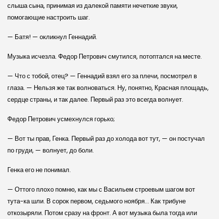
слыша сына, принимая из далекой памяти нечеткие звуки,
помогающие настроить шаг.
— Батя! — окликнул Геннадий.
Музыка исчезла. Федор Петрович смутился, потоптался на месте.
— Что с тобой, отец? — Геннадий взял его за плечи, посмотрел в
глаза. — Нельзя же так волноваться. Ну, понятно, Красная площадь,
сердце страны, и так далее. Первый раз это всегда волнует.
Федор Петрович усмехнулся горько;
— Вот ты прав, Генка. Первый раз до холода вот тут, — он постучал
по груди, — волнует, до боли.
Генка его не понимал.
— Оттого плохо помню, как мы с Васильем строевым шагом вот
тута-ка шли. В сорок первом, седьмого ноября… Как трибуне
откозыряли. Потом сразу на фронт. А вот музыка была тогда или