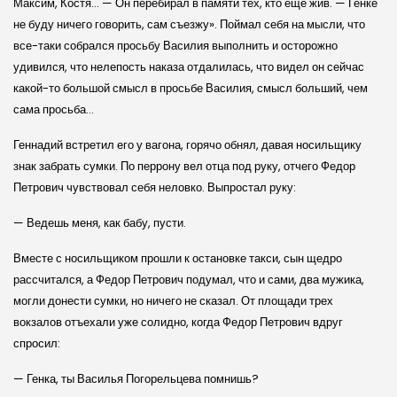
Максим, Костя… — Он перебирал в памяти тех, кто еще жив. — Генке
не буду ничего говорить, сам съезжу». Поймал себя на мысли, что
все-таки собрался просьбу Василия выполнить и осторожно
удивился, что нелепость наказа отдалилась, что видел он сейчас
какой-то большой смысл в просьбе Василия, смысл больший, чем
сама просьба…
Геннадий встретил его у вагона, горячо обнял, давая носильщику
знак забрать сумки. По перрону вел отца под руку, отчего Федор
Петрович чувствовал себя неловко. Выпростал руку:
— Ведешь меня, как бабу, пусти.
Вместе с носильщиком прошли к остановке такси, сын щедро
рассчитался, а Федор Петрович подумал, что и сами, два мужика,
могли донести сумки, но ничего не сказал. От площади трех
вокзалов отъехали уже солидно, когда Федор Петрович вдруг
спросил:
— Генка, ты Василья Погорельцева помнишь?