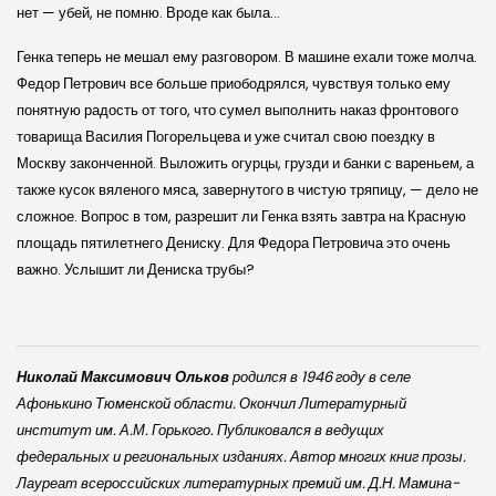
нет — убей, не помню. Вроде как была…
Генка теперь не мешал ему разговором. В машине ехали тоже молча.
Федор Петрович все больше приободрялся, чувствуя только ему
понятную радость от того, что сумел выполнить наказ фронтового
товарища Василия Погорельцева и уже считал свою поездку в
Москву законченной. Выложить огурцы, грузди и банки с вареньем, а
также кусок вяленого мяса, завернутого в чистую тряпицу, — дело не
сложное. Вопрос в том, разрешит ли Генка взять завтра на Красную
площадь пятилетнего Дениску. Для Федора Петровича это очень
важно. Услышит ли Дениска трубы?
Николай Максимович Ольков
родился в 1946 году в селе
Афонькино Тюменской области. Окончил Литературный
институт им. А.М. Горького. Публиковался в ведущих
федеральных и региональных изданиях. Автор многих книг прозы.
Лауреат всероссийских литературных премий им. Д.Н. Мамина-