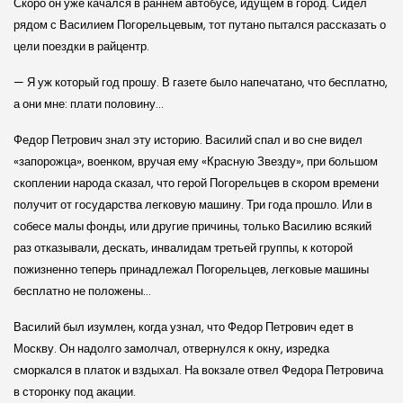
Скоро он уже качался в раннем автобусе, идущем в город. Сидел
рядом с Василием Погорельцевым, тот путано пытался рассказать о
цели поездки в райцентр.
— Я уж который год прошу. В газете было напечатано, что бесплатно,
а они мне: плати половину…
Федор Петрович знал эту историю. Василий спал и во сне видел
«запорожца», военком, вручая ему «Красную Звезду», при большом
скоплении народа сказал, что герой Погорельцев в скором времени
получит от государства легковую машину. Три года прошло. Или в
собесе малы фонды, или другие причины, только Василию всякий
раз отказывали, дескать, инвалидам третьей группы, к которой
пожизненно теперь принадлежал Погорельцев, легковые машины
бесплатно не положены…
Василий был изумлен, когда узнал, что Федор Петрович едет в
Москву. Он надолго замолчал, отвернулся к окну, изредка
сморкался в платок и вздыхал. На вокзале отвел Федора Петровича
в сторонку под акации.