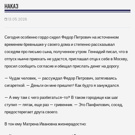
НАКАЗ
13.05.2026
Сегодня особенно гордо сидел Федор Петрович на источенном
временем бревнышке у своего дома и степенно рассказывал
соседям про письмо сына, полученное утром. Геннадий писал, что в
отпуск нынче приехать не удастся, приглашал отца к себе в Москву,
просил сообщить согласие и обещал прислать денег на дорогу.
— Чудак человек, — рассуждал Федор Петрович, затягиваясь
сигареткой. — Деньги он мне пришлет! Как будто я зануждался.
— А ему там с чего разбегаться-то? В таком городище как шаг
ступил — пятак, еще раз — гривенник. — Это Панфилович, сосед,
предостерегает друга своего.
В тон ему Матрена Ивановна жизнерадостно: