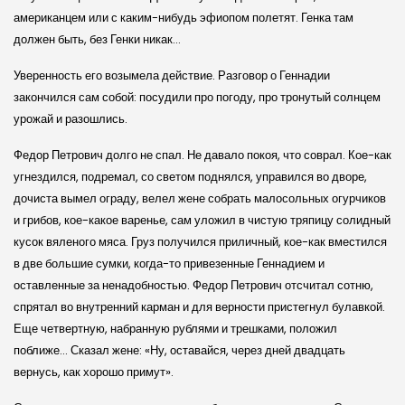
американцем или с каким-нибудь эфиопом полетят. Генка там
должен быть, без Генки никак…
Уверенность его возымела действие. Разговор о Геннадии
закончился сам собой: посудили про погоду, про тронутый солнцем
урожай и разошлись.
Федор Петрович долго не спал. Не давало покоя, что соврал. Кое-как
угнездился, подремал, со светом поднялся, управился во дворе,
дочиста вымел ограду, велел жене собрать малосольных огурчиков
и грибов, кое-какое варенье, сам уложил в чистую тряпицу солидный
кусок вяленого мяса. Груз получился приличный, кое-как вместился
в две большие сумки, когда-то привезенные Геннадием и
оставленные за ненадобностью. Федор Петрович отсчитал сотню,
спрятал во внутренний карман и для верности пристегнул булавкой.
Еще четвертную, набранную рублями и трешками, положил
поближе… Сказал жене: «Ну, оставайся, через дней двадцать
вернусь, как хорошо примут».