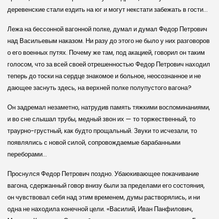
деревенские стали ездить на юг и могут некстати забежать в гости…
Лежа на бессонной вагонной полке, думал и думал Федор Петрович
над Васильевым наказом. Ни разу до этого не было у них разговоров
о его военных путях. Почему же там, под акацией, говорил он таким
голосом, что за всей своей отрешенностью Федор Петрович находил
теперь до тоски на сердце знакомое и больное, неосознанное и не
дающее заснуть здесь, на верхней полке полупустого вагона?
Он задремал незаметно, натрудив память тяжкими воспоминаниями,
и во сне слышал трубы, медный звон их — то торжественный, то
траурно-грустный, как будто прощальный. Звуки то исчезали, то
появлялись с новой силой, сопровождаемые барабанными
переборами…
Проснулся Федор Петрович поздно. Убаюкивающее покачивание
вагона, сдержанный говор внизу были за пределами его состояния,
он чувствовал себя над этим временем, думы растворялись, и ни
одна не находила конечной цели. «Василий, Иван Панфилович,