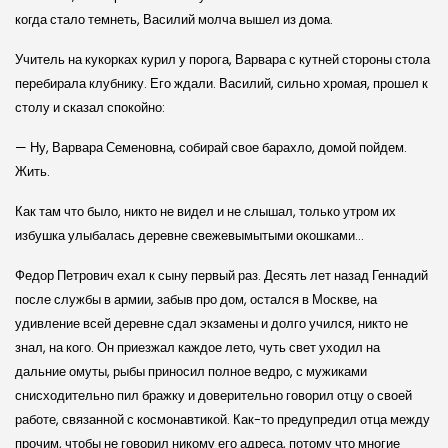
когда стало темнеть, Василий молча вышел из дома.
Учитель на кукорках курил у порога, Варвара с кутней стороны стола
перебирала клубнику. Его ждали. Василий, сильно хромая, прошел к
столу и сказал спокойно:
— Ну, Варвара Семеновна, собирай свое барахло, домой пойдем.
Жить.
Как там что было, никто не видел и не слышал, только утром их
избушка улыбалась деревне свежевымытыми окошками…
Федор Петрович ехал к сыну первый раз. Десять лет назад Геннадий
после службы в армии, забыв про дом, остался в Москве, на
удивление всей деревне сдал экзамены и долго учился, никто не
знал, на кого. Он приезжал каждое лето, чуть свет уходил на
дальние омуты, рыбы приносил полное ведро, с мужиками
снисходительно пил бражку и доверительно говорил отцу о своей
работе, связанной с космонавтикой. Как-то предупредил отца между
прочим, чтобы не говорил никому его адреса, потому что многие