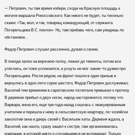
— Петрович, ты там время избери, сходи на Красную площадь к
могиле маршала Рокоссовского. Как никого не будет, ты тихонько
скажи: «Так, мол, и так, товарищ командующий, от сержанта
Погорельцева В.С. поклон». Ну, там прибавь чего, сам увидишь по
обстановке…
Федор Петрович слушал рассеянно, думая о своем.
В поезде залез на верхнюю полку, лежал до темноты, потом все
улеглись, он тоже успокоился, а уснуть не мог: какие-то думки про
Погорельцева. Росли рядом, на фронт пошли в один призыв и
вернулись в одно лето сорок шестого, Федор Петрович дослуживал,
Василий тем временем в саратовском госпитале привыкал к протезу.
В деревню прибыл о двух ногах, народ насторожился, потому что
Варвара, жена его, еще три года назад сошлась с эвакуированным
учителем и перешла к нему в сельсоветскую квартиру, по-хозяйски
заколотив окна и дверь своей с Васильем хаты. Деревня ждала, а
Василий, как назло, сразу зашел к сестре, там организовалась
компания, в которой никто о случившемся не вспоминал. Только