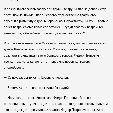
В сознании его вновь зазвучали трубы, те трубы, что не давали ему
спать ночью, примешивая к своему торжественно траурному
звучанию ритмичную дробь барабанов. Неужели трубы эти — только
свист ветра, самые яркие сполохи их — гудки своего и встречных
тепловозов, а барабаны — перестук колес на стыках?..
В оплаканное ненастной Москвой стекло он видел раскрытые книги
домов Калининского проспекта. Машина, став частью потока,
сделала его частицей этого большого города. Федор Петрович
тронул таксиста за плечо. Тот привычно повернул голову
вполоборота:
— Сынок, заверни-ка на Красную площадь.
— Зачем, батя? — насторожился Геннадий.
— Не мешай, — спокойно сказал Федор Петрович. Машина
остановилась в тупике, водитель сказал, что дальше ехать нельзя и
что он подождет при условии аванса. Федор Петрович положил на