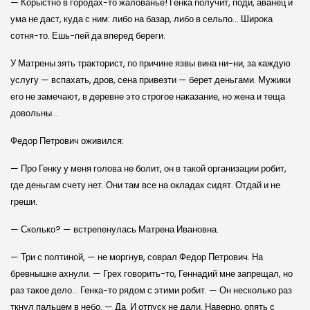
— Корыстно в городах-то жалованье! Генка получит, поди, аванец и
ума не даст, куда с ним: либо на базар, либо в сельпо… Широка
сотня-то. Ешь-пей да вперед береги.
У Матрены зять тракторист, по причине язвы вина ни-ни, за каждую
услугу — вспахать, дров, сена привезти — берет деньгами. Мужики
его не замечают, в деревне это строгое наказание, но жена и теща
довольны…
Федор Петрович оживился:
— Про Генку у меня голова не болит, он в такой организации робит,
где деньгам счету нет. Они там все на окладах сидят. Отдай и не
греши.
— Сколько? — встрепенулась Матрена Ивановна.
— Три с полтиной, — не моргнув, соврал Федор Петрович. На
бревнышке ахнули. — Грех говорить-то, Геннадий мне запрещал, но
раз такое дело… Генка-то рядом с этими робит. — Он несколько раз
ткнул пальцем в небо. — Да. И отпуск не дали. Наверно, опять с