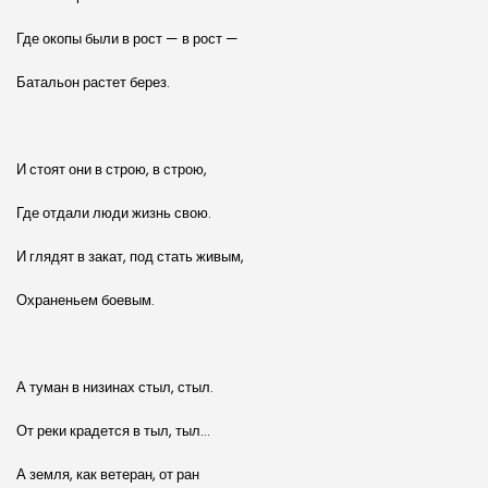
Где окопы были в рост — в рост —
Батальон растет берез.
И стоят они в строю, в строю,
Где отдали люди жизнь свою.
И глядят в закат, под стать живым,
Охраненьем боевым.
А туман в низинах стыл, стыл.
От реки крадется в тыл, тыл…
А земля, как ветеран, от ран