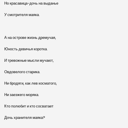
Но красавица-дочь на выданье
У смотрителя маяка.
А на острове жизнь дремучая,
Юность девичья коротка.
И тревожные мысли мучают,
Овдовелого старика.
Ни бродяги, как лев косматого,
Ни заезжего моряка.
Кто полюбит и кто сосватает
Дочь хранителя маяка?