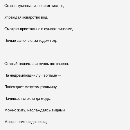
Сквозь туманы ли, ночи мглистые,
Упреждая коварство вод,
Смотрит пристально в сумрак линзами,
Ночью за ночью, за годом год.
Старый техник, чья жизнь потрачена,
На недремлющий луч во тьме —
Побеждает мазутом ржавчину,
Начищает стекло да медь…
Можно жить, наслаждаясь видами
Моря, пламени да песка,