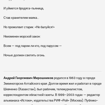
И уймется бродяга-пьяница,
Став хранителем маяка…
Но промолвит старик: «Не балуйся!»
Неизменен морской закон:
Всем — под паром ли кто, под парусом —
Ночью должен светить огонь.
Андрей Георгиевич Мирошников
родился в 1963 го­ду в городе
Змеиногорске Алтайского края. Долгое время жил и работал в городе
Шевченко (Казахстан), был рабочим, тележурналистом,
корреспондентом областной газеты. В 1999–2003 годах — редактор
альманаха «Истоки», издательства РИФ «Рой» (Москва). Пу­бли­ко­