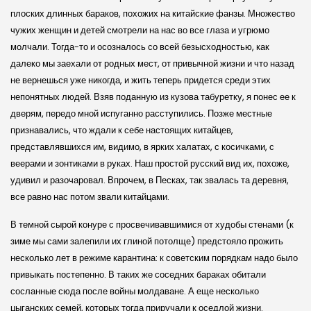
плоских длинных бараков, похожих на китайские фанзы. Множество
чужих женщин и детей смотрели на нас во все глаза и угрюмо
молчали. Тогда-то и осозналось со всей безысходностью, как
далеко мы заехали от родных мест, от привычной жизни и что назад
не вернешься уже никогда, и жить теперь придется среди этих
непонятных людей. Взяв поданную из кузова табуретку, я понес ее к
дверям, передо мной испуганно расступились. Позже местные
признавались, что ждали к себе настоящих китайцев,
представлявшихся им, видимо, в ярких халатах, с косичками, с
веерами и зонтиками в руках. Наш простой русский вид их, похоже,
удивил и разочаровал. Впрочем, в Песках, так звалась та деревня,
все равно нас потом звали китайцами.
В темной сырой конуре с просвечивавшимися от худобы стенами (к
зиме мы сами залепили их глиной потолще) предстояло прожить
несколько лет в режиме карантина: к советским порядкам надо было
привыкать постепенно. В таких же соседних бараках обитали
сосланные сюда после войны молдаване. А еще несколько
цыганских семей, которых тогда приручали к оседлой жизни.