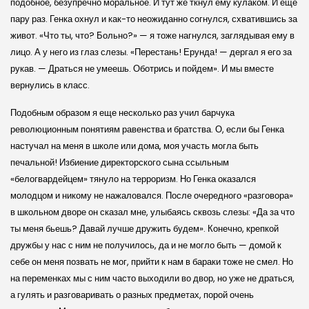
подобное, безупречно моральное. И тут же ткнул ему кулаком. И еще
пару раз. Генка охнул и как-то неожиданно согнулся, схватившись за
живот. «Что ты, что? Больно?» — я тоже нагнулся, заглядывая ему в
лицо. А у него из глаз слезы. «Перестань! Ерунда! — дергал я его за
рукав. — Драться не умеешь. Оботрись и пойдем». И мы вместе
вернулись в класс.
Подобным образом я еще несколько раз учил барчука
революционным понятиям равенства и братства. О, если бы Генка
настучал на меня в школе или дома, моя участь могла быть
печальной! Избиение директорского сына ссыльным
«белогвардейцем» тянуло на терроризм. Но Генка оказался
молодцом и никому не нажаловался. После очередного «разговора»
в школьном дворе он сказал мне, улыбаясь сквозь слезы: «Да за что
ты меня бьешь? Давай лучше дружить будем». Конечно, крепкой
дружбы у нас с ним не получилось, да и не могло быть — домой к
себе он меня позвать не мог, прийти к нам в бараки тоже не смел. Но
на переменках мы с ним часто выходили во двор, но уже не драться,
а гулять и разговаривать о разных предметах, порой очень