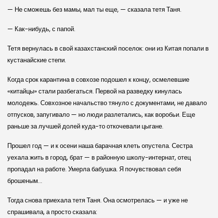
— Не сможешь без мамы, мал ты еще, — сказала тетя Таня.
— Как-нибудь, с папой.
Тетя вернулась в свой казахстанский поселок: они из Китая попали в
кустанайские степи.
Когда срок карантина в совхозе подошел к концу, осмелевшие
«китайцы» стали разбегаться. Первой на разведку кинулась
молодежь. Совхозное начальство тянуло с документами, не давало
отпусков, запугивало — но люди разлетались, как воробьи. Еще
раньше за лучшей долей куда-то откочевали цыгане.
Прошел год — и к осени наша барачная клеть опустела. Сестра
уехала жить в город, брат — в районную школу-интернат, отец
пропадал на работе. Умерла бабушка. Я почувствовал себя
брошеным…
Тогда снова приехала тетя Таня. Она осмотрелась — и уже не
спрашивала, а просто сказала: