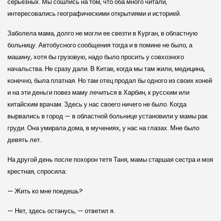
серьезных. Мы сошлись на том, что оба много читали,
интересовались географическими открытиями и историей.
Заболела мама, долго не могли ее свезти в Курган, в областную
больницу. Автобусного сообщения тогда и в помине не было, а
машину, хотя бы грузовую, надо было просить у совхозного
начальства. Не сразу дали. В Китае, когда мы там жили, медицина,
конечно, была платная. Но там отец продал бы одного из своих коней
и на эти деньги повез маму лечиться в Харбин, к русским или
китайским врачам. Здесь у нас своего ничего не было. Когда
вырвались в город — в областной больнице установили у мамы рак
груди. Она умирала дома, в мучениях, у нас на глазах. Мне было
девять лет.
На другой день после похорон тетя Таня, мамы старшая сестра и моя
крестная, спросила:
— Жить ко мне поедешь?
— Нет, здесь останусь, — ответил я.