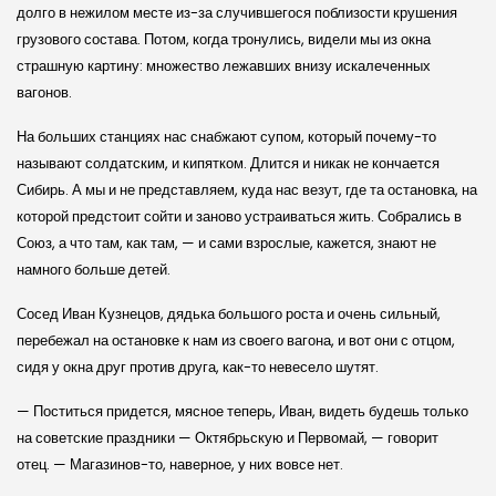
долго в нежилом месте из-за случившегося поблизости крушения
грузового состава. Потом, когда тронулись, видели мы из окна
страшную картину: множество лежавших внизу искалеченных
вагонов.
На больших станциях нас снабжают супом, который почему-то
называют солдатским, и кипятком. Длится и никак не кончается
Сибирь. А мы и не представляем, куда нас везут, где та остановка, на
которой предстоит сойти и заново устраиваться жить. Собрались в
Союз, а что там, как там, — и сами взрослые, кажется, знают не
намного больше детей.
Сосед Иван Кузнецов, дядька большого роста и очень сильный,
перебежал на остановке к нам из своего вагона, и вот они с отцом,
сидя у окна друг против друга, как-то невесело шутят.
— Поститься придется, мясное теперь, Иван, видеть будешь только
на советские праздники — Октябрьскую и Первомай, — говорит
отец. — Магазинов-то, наверное, у них вовсе нет.