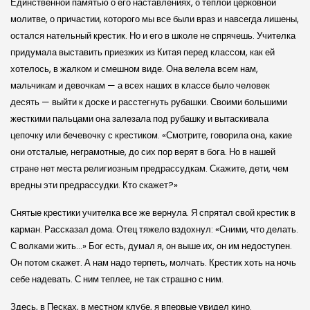
Единственной памятью о его наставлениях, о теплой церковной
молитве, о причастии, которого мы все были враз и навсегда лишены,
остался нательный крестик. Но и его в школе не спрячешь. Учителка
придумала выставить приезжих из Китая перед классом, как ей
хотелось, в жалком и смешном виде. Она велела всем нам,
мальчикам и девочкам — а всех наших в классе было человек
десять — выйти к доске и расстегнуть рубашки. Своими большими
жесткими пальцами она залезала под рубашку и вытаскивала
цепочку или бечевочку с крестиком. «Смотрите, говорила она, какие
они отсталые, неграмотные, до сих пор верят в бога. Но в нашей
стране нет места религиозным предрассудкам. Скажите, дети, чем
вредны эти предрассудки. Кто скажет?»
Снятые крестики учителка все же вернула. Я спрятал свой крестик в
карман. Рассказал дома. Отец тяжело вздохнул: «Сними, что делать.
С волками жить…» Бог есть, думал я, он выше их, он им недоступен.
Он потом скажет. А нам надо терпеть, молчать. Крестик хоть на ночь
себе надевать. С ним теплее, не так страшно с ним.
Здесь, в Песках, в местном клубе, я впервые увидел кино.