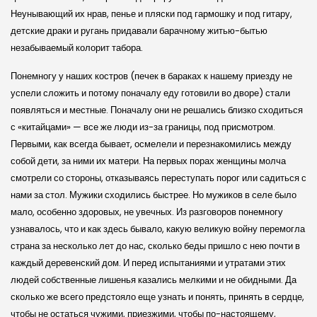
Неунывающий их нрав, пенье и пляски под гармошку и под гитару,
детские драки и ругань придавали барачному житью-бытью
незабываемый колорит табора.
Понемногу у наших костров (печек в бараках к нашему приезду не
успели сложить и потому поначалу еду готовили во дворе) стали
появляться и местные. Поначалу они не решались близко сходиться
с «китайцами» — все же люди из-за границы, под присмотром.
Первыми, как всегда бывает, осмелели и перезнакомились между
собой дети, за ними их матери. На первых порах женщины молча
смотрели со стороны, отказываясь переступать порог или садиться с
нами за стол. Мужики сходились быстрее. Но мужиков в селе было
мало, особенно здоровых, не увечных. Из разговоров понемногу
узнавалось, что и как здесь бывало, какую великую войну перемогла
страна за несколько лет до нас, сколько беды пришло с нею почти в
каждый деревенский дом. И перед испытаниями и утратами этих
людей собственные лишенья казались мелкими и не обидными. Да
сколько же всего предстояло еще узнать и понять, принять в сердце,
чтобы не остаться чужими, приезжими, чтобы по-настоящему,