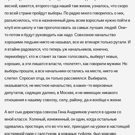
весной, кажется, второго года нашей там жизни, узналось, что скоро
по всей стране пройдут выборы. По радио много говорилось о них,
разъяснялось, что в назначенный день всем взрослым нужно пойти в
клуб или школу и там проголосовать за самых лучших людей. Они-
то потом и будут руководить как надо. Совхозное начальство
хорошими людьми никто не называл, все их втихаря только ругали. И
я втайне радовался, что теперь уж начальников, конечно,
переизберут, кто ж станет за таких голосовать, выберут новых,
хороших, а эти лишатся власти, «полетят», как говорили мужики. Но
выборы прошли, а все начальники остались на месте, никто не
слетел. Спросил отца, он только рассмеялся. Выбирали,
оказывается, не местное начальство, а каких-то верховных
депутатов, сидящих далеко, в Москве, и не имеющих никакого
отношения к нашему совхозу, селу, району, да и вообще к жизни.
А вот сын директора совхоза Гена Андриянов учился в одном со
мной классе. Холеный, изнеженный, он один, когда остальные
одевались простецки, кто во что мог, приходил на уроки в настоящей
костюмной паре с галстуком, в кожаных туфлях, был красиво