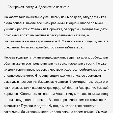
— Собирайся, поедем. Здесь тебе не житье.
На казахстанской целине уже никому не было дела, откуда ты и как
сюда попал. В школе все были равными. В одном классе со мной
учились ребята с Урала и из Воронежа, белорусы и молдаване, дети
ссыльных волжских немцев и раскулаченных казаков, а
открывшееся наспех строительное ПТУ заполняли хлопцы и девчата
с Украины. Тут все старое быстро стало забываться…
Первые годы репатрианты еще держались друг за друга, соблюдали
обычаи, жениться предпочитали на своих, наезжали в гости. Но уже
их дети теряли прежнее землячество и родство, пообтерлись и стали
вполне советскими. Я по отцу видел, как менялись со временем
взгляды и настроения бывших эмигрантов. В семидесятых годах его
как-то разыскал и навестил двоюродный брат из Австралии, бывший
харбинец. «Хвалился, как они там богато живут, — рассказывал отец
потом с неудовольствием. — А я его спрашиваю: кем же твои парни
работают? Грузовики водят? Ну вот, а мои все трое институты
закончили. Да и говорим здесь, слава богу, на своем языке». Им уже