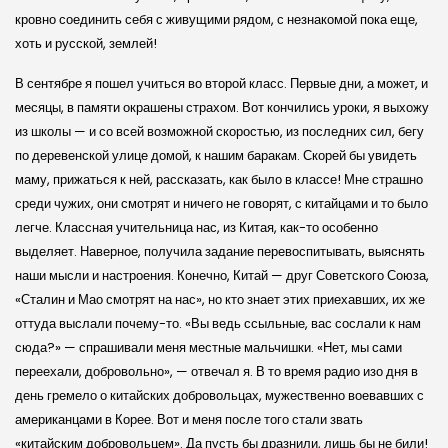
кровно соединить себя с живущими рядом, с незнакомой пока еще,
хоть и русской, землей!
В сентябре я пошел учиться во второй класс. Первые дни, а может, и
месяцы, в памяти окрашены страхом. Вот кончились уроки, я выхожу
из школы — и со всей возможной скоростью, из последних сил, бегу
по деревенской улице домой, к нашим баракам. Скорей бы увидеть
маму, прижаться к ней, рассказать, как было в классе! Мне страшно
среди чужих, они смотрят и ничего не говорят, с китайцами и то было
легче. Классная учительница нас, из Китая, как-то особенно
выделяет. Наверное, получила задание перевоспитывать, выяснять
наши мысли и настроения. Конечно, Китай — друг Советского Союза,
«Сталин и Мао смотрят на нас», но кто знает этих приехавших, их же
оттуда выслали почему-то. «Вы ведь ссыльные, вас сослали к нам
сюда?» — спрашивали меня местные мальчишки. «Нет, мы сами
переехали, добровольно», — отвечал я. В то время радио изо дня в
день гремело о китайских добровольцах, мужественно воевавших с
американцами в Корее. Вот и меня после того стали звать
«китайским добровольцем». Да пусть бы дразнили, лишь бы не били!