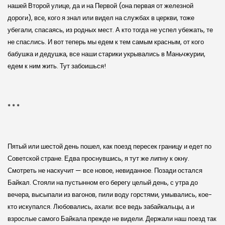
нашей Второй улице, да и на Первой (она первая от железной
дороги), все, кого я знал или видел на службах в церкви, тоже
убегали, спасаясь, из родных мест. А кто тогда не успел убежать, те
не спаслись. И вот теперь мы едем к тем самым красным, от кого
бабушка и дедушка, все наши старики укрывались в Маньчжурии,
едем к ним жить. Тут забоишься!
* * *
Пятый или шестой день пошел, как поезд пересек границу и едет по
Советской стране. Едва проснувшись, я тут же липну к окну.
Смотреть не наскучит — все новое, невиданное. Позади остался
Байкал. Стояли на пустынном его берегу целый день, с утра до
вечера, высыпали из вагонов, пили воду горстями, умывались, кое-
кто искупался. Любовались, ахали: все ведь забайкальцы, а и
взрослые самого Байкала прежде не видели. Держали наш поезд так