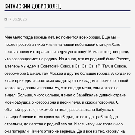
КИТАЙСКИЙ ДОБРОВОЛЕЦ
17.06.2026
Мне было тогда восемь лет, но помнится все хорошо. Еще бы —
после простой и тихой жизни на нашей небольшой станции Хаке
сесть в поезд и отправиться в другую страну! Мама и отец говорили,
что возвращаемся на родину. Но я знал, что их родиной была Россия,
а теперь мы едем в Советский Союз, в Сэ-Сэ-Сэ-эР! Там, в Союзе,
озеро-море Байкал, там Москва и другие большие города. А когда-то
к нам приходили советские солдаты, от них задами, прямо по нашей
картошке, драпали японцы. Ну, это еще до меня, сам я этого не
видел. Больше, много больше, я знал о Забайкалье, дивной стране
моей бабушки, о которой она и песни пела, и сказки говорила. С
обычной грустью, похожей на плач, рассказывала бабушка о
завидной жизни в тех краях «до беды», то есть до грабежей, до
стрельбы, до бегства с родной земли. И все, что у них тогда было,
они потеряли. Ничего этого не вернешь. Да и все из тех, кто жил на