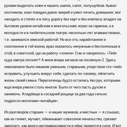
руками выделать кожи и нашить шапок, сапог, полушубков; бывал
охотником, знал повадки диких зверей и умел лечить домашних; мог
находить в степях и в лесу дорогу без карт и без компаса; владел на
бытовом уровне китайским и монгольским; играл на гармони, а в
молодости и в любительском театре; несколько лет атаманствовал,
т.е. занимался земской работой. Но все это, наработанное и
скопленное в той жизни, враз оказалось ненужным и бесполезным в
этой, в советской, где на работу «гоняли» (так и говорилось: «Тебя
куда завтра погонят? А меня вчера загнали на посевную»). Здесь
невозможно было никаким уменьем, стараньем, упорством что-либо
исправить, улучшить вокруг себя, сделать по-своему, облегчить
жизнь своей семье. Переселенцы будто остались без рук, которыми
еще вчера умели столь многое. Было от чего пасть духом и
занемочь. Кладбище в соседней рощице за два года сильно
подросло могилами «китайцев».
Из разговоров старших — и наших мужиков, и местных — я слышал,
как их гоняет, мучает, обманывает совхозное начальство, срезает
зарплату, как много несправедливости и обид творится в селе. И вот