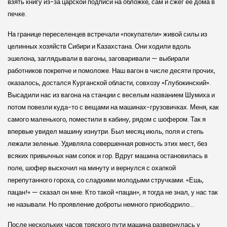
взять книгу из-за царской подписи на обложке, сам и сжег ее дома в
печке.
На границе переселенцев встречали «покупатели» живой силы из
целинных хозяйств Сибири и Казахстана. Они ходили вдоль
эшелона, заглядывали в вагоны, заговаривали — выбирали
работников покрепче и помоложе. Наш вагон в числе десяти прочих,
оказалось, достался Курганской области, совхозу «Глубокинский».
Высадили нас из вагона на станции с веселым названием Шумиха и
потом повезли куда-то с вещами на машинах-грузовичках. Меня, как
самого маленького, поместили в кабину, рядом с шофером. Так я
впервые увидел машину изнутри. Был месяц июль, поля и степь
лежали зеленые. Удивляла совершенная ровность этих мест, без
всяких привычных нам сопок и гор. Вдруг машина остановилась в
поле, шофер выскочил на минуту и вернулся с охапкой
перепутанного гороха, со сладкими молодыми стручками. «Ешь,
пацан!» — сказал он мне. Кто такой «пацан», я тогда не знал, у нас так
не называли. Но проявление доброты немного приободрило…
После нескольких часов тряского пути машина развернулась у