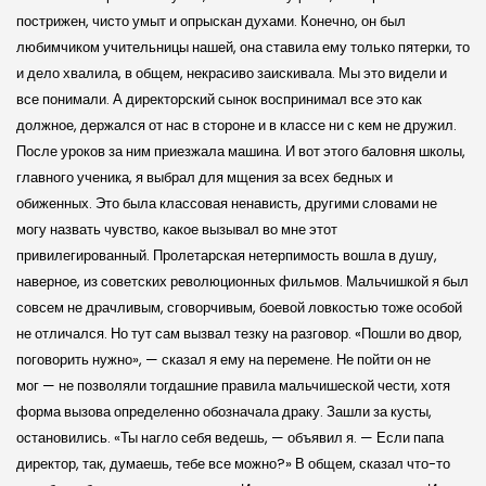
пострижен, чисто умыт и опрыскан духами. Конечно, он был
любимчиком учительницы нашей, она ставила ему только пятерки, то
и дело хвалила, в общем, некрасиво заискивала. Мы это видели и
все понимали. А директорский сынок воспринимал все это как
должное, держался от нас в стороне и в классе ни с кем не дружил.
После уроков за ним приезжала машина. И вот этого баловня школы,
главного ученика, я выбрал для мщения за всех бедных и
обиженных. Это была классовая ненависть, другими словами не
могу назвать чувство, какое вызывал во мне этот
привилегированный. Пролетарская нетерпимость вошла в душу,
наверное, из советских революционных фильмов. Мальчишкой я был
совсем не драчливым, сговорчивым, боевой ловкостью тоже особой
не отличался. Но тут сам вызвал тезку на разговор. «Пошли во двор,
поговорить нужно», — сказал я ему на перемене. Не пойти он не
мог — не позволяли тогдашние правила мальчишеской чести, хотя
форма вызова определенно обозначала драку. Зашли за кусты,
остановились. «Ты нагло себя ведешь, — объявил я. — Если папа
директор, так, думаешь, тебе все можно?» В общем, сказал что-то