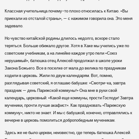
Классная учительница почему-то плохо относилась к Китаю. «Вы
приехали из отсталой страны», — с нажимом говорила она. Это меня
задевало.
Но чувство китайской родины длилось недолго, вскоре стало
теряться. Больше обижало другое. Хотя в Хаке мы учились уже по
советским учебникам, а на линейке каждое утро пели «Союз
нерушимый», батюшка отец Алексей продолжал в школе уроки
Закона Божьего. Все в поселке от мала до велика по праздникам
ходили в церковь. Жили по двум календарям. Вот, помню,
разглядывая советский, я оглашаю бабушке: «Смотри-ка, завтра
праздник — день Парижской коммуны!» Она мне в руки свой
календарь, церковный: «Какой еще коммуны, прости Господи! Завтра
мученики, прочти лучше акафист». Как праздновать «Парижскую
коммуну», никто не знает. И мы с бабушкой, конечно, отправлялись к
вечерне в церковь помолиться добропобедным мученикам.
Здесь же не было церкви, неизвестно, где теперь батюшка Алексей.