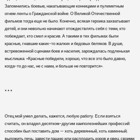
Запомнились боевые, накатывающие конницами и пулеметным
огнем ленты о Гражданской войне. О Великой Отечественной
фильмов тогда еще не было. Конечно, всякая героика захватывает
детей, и они невольно начинают отождествлять себя с теми, кто
побеждает, кто смел и красив. А такими в тех фильмах были
красные, гнавшие каких-то жалких и бедовых беляков. В душе,
встревоженной сценами боев и насилия, зарождалась подленькая
мыслишка: «Красные победили, хорошо, что все это было давно,
когда-то до нас, не с нами, и больше не повторится».
* * *
Отец мой умел делать, кажется, любую работу. Если взяться
считать, он владел десятком-другим наиполезнейших профессий:
способен был поставить дом — хоть деревянный, хоть каменный;
выложить печь; завести пашню или расплодить коров и овец; своими