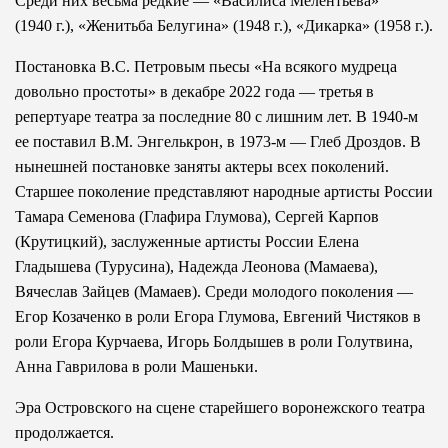
Среди них весьма редкие — «Василиса Мелентьева»
(1940 г.), «Женитьба Белугина» (1948 г.), «Дикарка» (1958 г.).
Постановка В.С. Петровым пьесы «На всякого мудреца
довольно простоты» в декабре 2022 года — третья в
репертуаре театра за последние 80 с лишним лет. В 1940-м
ее поставил В.М. Энгелькрон, в 1973-м — Глеб Дроздов. В
нынешней постановке заняты актеры всех поколений.
Старшее поколение представляют народные артисты России
Тамара Семенова (Глафира Глумова), Сергей Карпов
(Крутицкий), заслуженные артисты России Елена
Гладышева (Турусина), Надежда Леонова (Мамаева),
Вячеслав Зайцев (Мамаев). Среди молодого поколения —
Егор Козаченко в роли Егора Глумова, Евгений Чистяков в
роли Егора Курчаева, Игорь Болдышев в роли Голутвина,
Анна Гаврилова в роли Машеньки.
Эра Островского на сцене старейшего воронежского театра
продолжается.