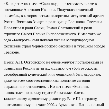
«Банкротъ» по пьесе «Свои люди — сочтемся», также в
постановке Анатолия Иванова. Получился отличный
ансамбль, в котором весьма колоритны заслуженный артист
России Вячеслав Зайцев в роли купца Большова, Светлана
Поваляева в роли Свахи, Роман Слатвинский в роли
стряпчего Сысоя Псоича Рисположенского. В мае того же
года «Банкротъ» был показан уже на Международном
фестивале стран Черноморского бассейна в турецком городе
Трабзоне.
Пьесы А.Н. Островского не очень жалуют постановками за
границами России из-за их, я думаю, сугубой русскости:
своеобразный купеческий или мещанский быт, народные,
даже не всем соотечественникам понятные сегодня
выражения и отношения… Но вот пьеса «Без вины
виноватые» по накалу страстей оказалась близка
талантливому армянскому режиссеру Ваге Шахвердяну,
возглавлявшему в начале 2000-х Армянский Национальный