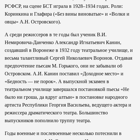
РСФСР, на сцене БСТ играла в 1928–1934 годах. Роли:
Коринкина и Глафира («Без вины виноватые» и «Волки и
овцы» А.Н. Островского).
А среди режиссеров в те годы был ученик В.И.
Немировича-Данченко Александр Игнатьевич Канин,
создавший в Воронеже в 1932 году театральное училище, и
весьма талантливый Сергей Николаевич Воронов. Отдавая
предпочтение пьесам М. Горького, они не забывали об
Островском. А.И. Канин поставил «Доходное место» и
«Бедность — не порок». А выпускной экзамен в
театральном училище завершался постановкой пьесы «Не
было ни гроша, да вдруг алтын» в постановке народного
артиста Республики Георгия Васильева, ведущего актера и
режиссера драматического театра. Большинство
выпускников пополнило труппу театра.
Годы военные и послевоенные несколько потеснили в