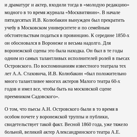
и драматург и актер, входили тогда в «молодую редакцию»
модного в то время журнала «Москвитянин». В начале
пятидесятых И.В. Колюбакин вынужден был прекратить
учебу в Московском университете и по семейным
обстоятельствам податься в провинцию. К середине 1850-х
он обосновался в Воронеже и весьма надолго. Для
воронежской сцены это была находка. Он был в те годы
одним из самых талантливых исполнителей ролей в пьесах
Островского. По воспоминаниям известного театрала тех
лет А.А. Стаховича, И.В. Колюбакин «был положительно
много талантливее многих актеров Малого театра 60-х
годов и имел все, чтобы быть на московской сцене
преемником Садовского».
О том, что пьесы А.Н. Островского были в то время в
особом почете у воронежской труппы и публики,
свидетельствует такой факт. Весной 1860 года, уже тяжело
больной, великий актер Александринского театра А.Е.