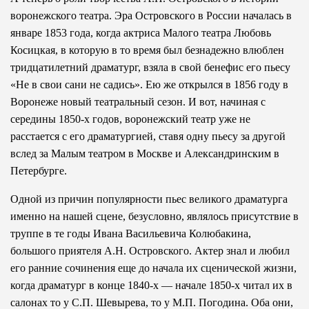
воронежского театра. Эра Островского в России началась в
январе 1853 года, когда актриса Малого театра Любовь
Косицкая, в которую в то время был безнадежно влюблен
тридцатилетний драматург, взяла в свой бенефис его пьесу
«Не в свои сани не садись». Ею же открылся в 1856 году в
Воронеже новый театральный сезон. И вот, начиная с
середины 1850-х годов, воронежский театр уже не
расстается с его драматургией, ставя одну пьесу за другой
вслед за Малым театром в Москве и Александринским в
Петербурге.
Одной из причин популярности пьес великого драматурга
именно на нашей сцене, безусловно, являлось присутствие в
труппе в те годы Ивана Васильевича Колюбакина,
большого приятеля А.Н. Островского. Актер знал и любил
его ранние сочинения еще до начала их сценической жизни,
когда драматург в конце 1840-х — начале 1850-х читал их в
салонах то у С.П. Шевырева, то у М.П. Погодина. Оба они,