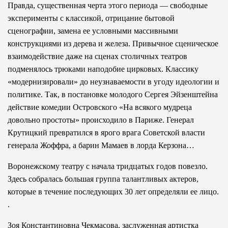
Правда, существенная черта этого периода — свободные
эксперименты с классикой, отрицание бытовой
сценографии, замена ее условными массивными
конструкциями из дерева и железа. Привычное сценическое
взаимодействие даже на сценах столичных театров
подменялось трюками наподобие цирковых. Классику
«модернизировали» до неузнаваемости в угоду идеологии и
политике. Так, в постановке молодого Сергея Эйзенштейна
действие комедии Островского «На всякого мудреца
довольно простоты» происходило в Париже. Генерал
Крутицкий превратился в ярого врага Советской власти
генерала Жоффра, а барин Мамаев в лорда Керзона…
Воронежскому театру с начала тридцатых годов повезло.
Здесь собралась большая группа талантливых актеров,
которые в течение последующих 30 лет определяли ее лицо.
.
Зоя Константиновна Чекмасова, заслуженная артистка