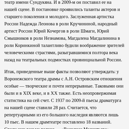
театр имени Сундукяна. И в 2009-м он поставил ее на
нашей сцене. В постановке проявились таланты актеров и
старшего поколения и молодого. Заслуженная артистка
России Надежда Леонова в роли Кручининой, народный
артист России Юрий Кочергов в роли Шмаги, Юрий
Смышников в роли Незнамова, Магдалена Магдалинина в
роли Коринкиной талантливо будили воображение зрителей
человеческими страстями, разыгравшимися полтора века
назад на театральных подмостках провинциальной России.
Итак, приведенные выше факты позволяют утверждать: у
Воронежского театра драмы с А.Н. Островским отношения
особые — творческие и почти непрерывные. Таковыми они
были и в XIX веке, и в XX также. Есть неопровержимая
статистика на сей счет. С 1937 по 2009-й пьесы драматурга
на нашей сцене ставили 28 раз. Считается, что
репертуарными из его большого наследия являются лишь
10 пьес. В нашем драмтеатре поставлено 18 названий.