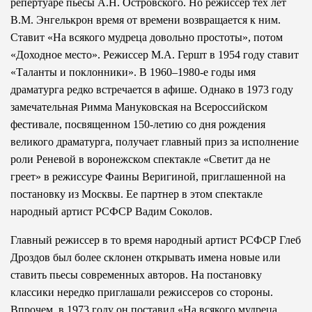
репертуаре пьесы А.Н. Остров­ского. Но режиссер тех лет
В.М. Энгелькрон время от времени возвращается к ним.
Ставит «На всякого мудреца довольно простоты», потом
«Доходное место». Режиссер М.А. Гершт в 1954 году ставит
«Таланты и поклонники». В 1960–1980-е годы имя
драматурга редко встречается в афише. Однако в 1973 году
замечательная Римма Мануковская на Всероссийском
фестивале, посвященном 150-летию со дня рождения
великого драматурга, получает главный приз за исполнение
роли Реневой в воронежском спектакле «Светит да не
греет» в режиссуре Фаины Веригиной, приглашенной на
постановку из Москвы. Ее партнер в этом спектакле
народный артист РСФСР Вадим Соколов.
Главный режиссер в то время народный артист РСФСР Глеб
Дроздов был более склонен открывать имена новые или
ставить пьесы современных авторов. На постановку
классики нередко приглашали режиссеров со стороны.
Впрочем, в 1973 году он поставил «На всякого мудреца