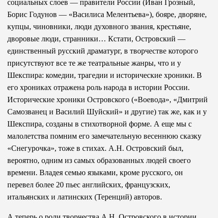
социальных слоев — правители России (Иван Грозный,
Борис Годунов — «Василиса Мелентьева»), бояре, дворяне,
купцы, чиновники, люди духовного звания, крестьяне,
дворовые люди, странники… Кстати, Островский —
единственный русский драматург, в творчестве которого
присутствуют все те же театральные жанры, что и у
Шекспира: комедии, трагедии и исторические хроники. В
его хрониках отражена роль народа в истории России.
Исторические хроники Островского («Воевода», «Дмитрий
Самозванец и Василий Шуйский» и другие) так же, как и у
Шекспира, созданы в стихотворной форме. А еще мы с
малолетства помним его замечательную весеннюю сказку
«Снегурочка», тоже в стихах. А.Н. Островский был,
вероятно, одним из самых образованных людей своего
времени. Владея семью языками, кроме русского, он
перевел более 20 пьес английских, французских,
итальянских и латинских (Теренций) авторов.
А теперь о роли творчества А.Н. Островского в истории