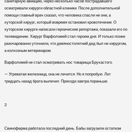
санитарную авиацию, через несколько часов пострадавшего
осматривали хирурги областной клиники. После дополнительной
помощи главный врач сказал, что человека спасли не они, а
хуторской хирург, который вовремя остановил кровотечение. О
хуторском хирурге написали героические репортажи, показали его по
телевидению. Хирург Варфоломей стал героем дня. И только позже
разочарованно уточнили, что девяностолетний дед был не хирургом,
а колхозным ветеринаром.
Варфоломей не стал осматривать нос товарища Брухастого.
— Угреватая железница, она не лечится. Но я попробую. Лет
тридцать назад брата вылечил. Приходи завтра пораньше.
2
Свиноферма работала последний день. Бабы загрузили остатком