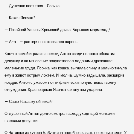
— Душевно поет твоя… Ясочка.
— Какая Ясочка?
— Покойной Ульяны Хромовой дочка. Барышня мармелад!
— А-а… — растерянно отозвался парень.
Как-то зимой играли в снежки, Антон сзади неловко обхватил
девушку и на мгновение почувствовал ладонями дрожащие
маленькие груди. Ясочка, как кошка, выгнула спину и больно ткнула
ему в живот острым локтем. И, молча, шумно задышала, расширив
ноздри. Антон с ужасом почти физически почувствовал волну
отчуждения. Краснощекая Ясочка как кнутом ударила:
— Свою Наташку обнимай!
Оглушенный Антон долго смотрел вслед уходящей мелкими
шажками девушки.
О Наташке из хутора Бабушкина надобно сказать несколько слов. У