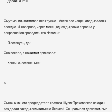
— Давай на «ты».
Омут манил, затягивал все глубже… Антон все чаще наведывался к
соседке. И, наверное, через месяц однажды робко спросил у
собравшейся проводить его Натальи:
— Я останусь, да?
Она весело, с нажимом приказала:
— Конечно, останешься!
6
Сынок бывшего председателя колхоза Шурик Трехсвояков не один
раз делал заходы сблизиться с Ясочкой. Он нравился девчатам, был