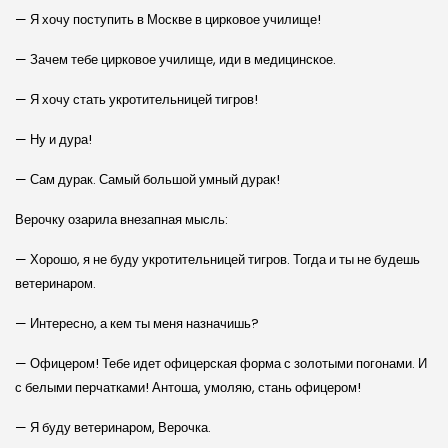
— Я хочу поступить в Москве в цирковое училище!
— Зачем тебе цирковое училище, иди в медицинское.
— Я хочу стать укротительницей тигров!
— Ну и дура!
— Сам дурак. Самый большой умный дурак!
Верочку озарила внезапная мысль:
— Хорошо, я не буду укротительницей тигров. Тогда и ты не будешь
ветеринаром.
— Интересно, а кем ты меня назначишь?
— Офицером! Тебе идет офицерская форма с золотыми погонами. И
с белыми перчатками! Антоша, умоляю, стань офицером!
— Я буду ветеринаром, Верочка.