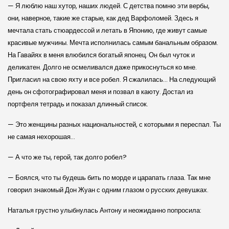
— Я люблю наш хутор, наших людей. С детства помню эти вербы,
они, наверное, такие же старые, как дед Варфоломей. Здесь я
мечтала стать стюардессой и летать в Японию, где живут самые
красивые мужчины. Мечта исполнилась самым банальным образом.
На Гавайях в меня влюбился богатый японец. Он был чуток и
деликатен. Долго не осмеливался даже прикоснуться ко мне.
Пригласил на свою яхту и все робел. Я сжалилась… На следующий
день он сфотографировал меня и позвал в каюту. Достал из
портфеля тетрадь и показал длинный список.
— Это женщины разных национальностей, с которыми я переспал. Ты
не самая нехорошая…
— А что же ты, герой, так долго робел?
— Боялся, что ты будешь бить по морде и царапать глаза. Так мне
говорил знакомый Дон Жуан с одним глазом о русских девушках.
Наталья грустно улыбнулась Антону и неожиданно попросила: