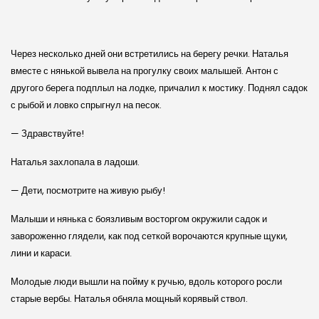
Через несколько дней они встретились на берегу речки. Наталья
вместе с нянькой вывела на прогулку своих малышей. Антон с
другого берега подплыл на лодке, причалил к мостику. Поднял садок
с рыбой и ловко спрыгнул на песок.
— Здравствуйте!
Наталья захлопала в ладоши.
— Дети, посмотрите на живую рыбу!
Малыши и нянька с боязливым восторгом окружили садок и
завороженно глядели, как под сеткой ворочаются крупные щуки,
лини и караси.
Молодые люди вышли на пойму к ручью, вдоль которого росли
старые вербы. Наталья обняла мощный корявый ствол.