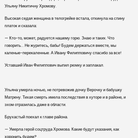
Ульяну Никитичну Хромову.
Высокая седая женщина в телогрейке встала, откинула на спину
платок и сказала:
— Кто-то, может, радуется нашему горю. Знаю и таких. Что
говорить… Не журитесь, бабы! Будем держаться вместе, мы
каленые-перекаленные. А Ивану Филипповичу спасибо за все!
Уставший Иван Филиппович выпил рюмку и заплакал.
Ульяна умерла ночью, не потревожив дочку Верочку и бабушку
Матрену. Тихая смерть имела последствия в хуторе и в районе, и
эхом отразилась даже в области.
Брухастый поехал к главе района.
— Умерла герой соцтруда Хромова. Какие будут указания, как
хоронить будем?