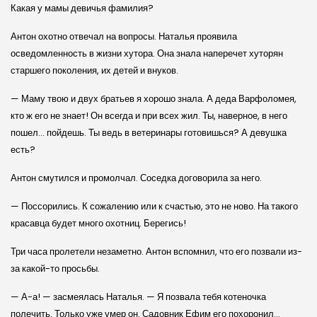
Какая у мамы девичья фамилия?
Антон охотно отвечал на вопросы. Наталья проявила
осведомленность в жизни хутора. Она знала наперечет хуторян
старшего поколения, их детей и внуков.
— Маму твою и двух братьев я хорошо знала. А деда Варфоломея,
кто ж его не знает! Он всегда и при всех жил. Ты, наверное, в него
пошел… пойдешь. Ты ведь в ветеринары готовишься? А девушка
есть?
Антон смутился и промолчал. Соседка договорила за него.
— Поссорились. К сожалению или к счастью, это не ново. На такого
красавца будет много охотниц. Берегись!
Три часа пролетели незаметно. Антон вспомнил, что его позвали из-
за какой-то просьбы.
— А-а! — засмеялась Наталья. — Я позвала тебя котеночка
полечить. Только уже умер он. Садовник Ефим его похоронил…