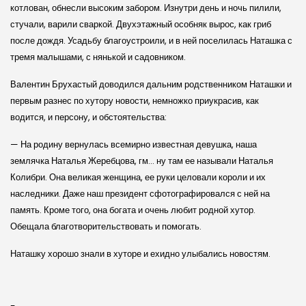
котлован, обнесли высоким забором. Изнутри день и ночь пилили,
стучали, варили сваркой. Двухэтажный особняк вырос, как гриб
после дождя. Усадьбу благоустроили, и в ней поселилась Наташка с
тремя малышами, с нянькой и садовником.
Валентин Брухастый доводился дальним родственником Наташки и
первым разнес по хутору новости, немножко приукрасив, как
водится, и персону, и обстоятельства:
— На родину вернулась всемирно известная девушка, наша
землячка Наталья Жеребцова, гм… ну там ее называли Наталья
Колибри. Она великая женщина, ее руки целовали короли и их
наследники. Даже наш президент сфотографировался с ней на
память. Кроме того, она богата и очень любит родной хутор.
Обещала благотворительствовать и помогать.
Наташку хорошо знали в хуторе и ехидно улыбались новостям.