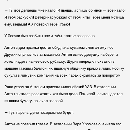
— Ты все делаешь мне назло! И пьешь, и спишь со мной — все назло!
Я тебя раскусил! Ветеринар убежал от тебя, и ты через меня мстишь
ему, ведьма! А я поверил тебе! Убью!
У Ясочки был разбиты нос и губы, платье разорвано.
Антон в два прыжка достиг обидчика, кулаком сломал ему нос.
Дружки спрятались за машиной. Антон вынес девушку на берег и
хотел надеть на нее свою рубашку. Шурик опередил, схватил в
машине газовый баллончик, пшикнул обидчику прямо в лицо. Ясочку
сунули в лимузин, компания на всех парах скрылась за поворотом.
Рано утром за Антоном приехал милицейский УАЗ. В отделении
Антон пытался рассказать, как было дело. Пожилой капитан достал
из папки бумагу, покачал головой:
— Тут, парень, дело посерьезнее будет.
Антон не поверил глазам. В заявлении Вера Хромова обвиняла его