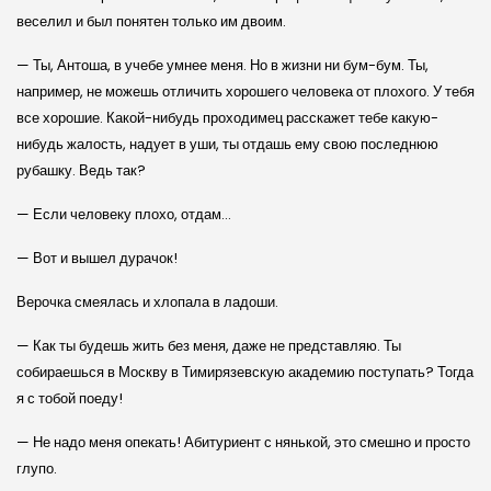
веселил и был понятен только им двоим.
— Ты, Антоша, в учебе умнее меня. Но в жизни ни бум-бум. Ты,
например, не можешь отличить хорошего человека от плохого. У тебя
все хорошие. Какой-нибудь проходимец расскажет тебе какую-
нибудь жалость, надует в уши, ты отдашь ему свою последнюю
рубашку. Ведь так?
— Если человеку плохо, отдам…
— Вот и вышел дурачок!
Верочка смеялась и хлопала в ладоши.
— Как ты будешь жить без меня, даже не представляю. Ты
собираешься в Москву в Тимирязевскую академию поступать? Тогда
я с тобой поеду!
— Не надо меня опекать! Абитуриент с нянькой, это смешно и просто
глупо.