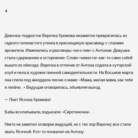
4
Девочка-подросток Верочка Хромова незаметно превратилась из
гадкого голенастого утенка в краснощекую красавицу с глазами
архангела. Изменились и разговоры «ни о чем» с Антоном. Девушка
стала сдержаннее и осторожнее. Слово «невеста» как-то само собой
вышло из обихода. Верочка в отличие от Антона ходила в хуторской
клуб и пела в художественной самодеятельности. На Восьмое марта
она спела под аккордеон песню о маме: «Мама, милая мама, как тебя
я люблю…» Ведущая оговорилась, объявляя выход.
— Поет Ясочка Хромова!
Бабы всхлипывали, вздыхали: «Сиротиночка»…
Никто не заметил оговорки ведущей, но с тех пор Верочку все стали
звать Ясочкой. Кто-то похвалил ее Антону: