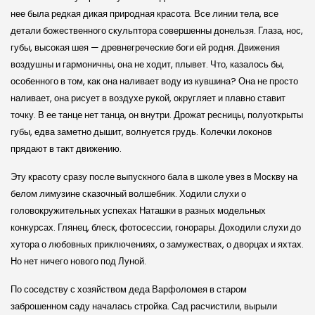
нее была редкая дикая природная красота. Все линии тела, все
детали божественного скульптора совершенны донельзя. Глаза, нос,
губы, высокая шея — древнегреческие боги ей родня. Движения
воздушны и гармоничны, она не ходит, плывет. Что, казалось бы,
особенного в том, как она наливает воду из кувшина? Она не просто
наливает, она рисует в воздухе рукой, округляет и плавно ставит
точку. В ее танце нет танца, он внутри. Дрожат ресницы, полуоткрыты
губы, едва заметно дышит, волнуется грудь. Колечки локонов
прядают в такт движению.
Эту красоту сразу после выпускного бала в школе увез в Москву на
белом лимузине сказочный волшебник. Ходили слухи о
головокружительных успехах Наташки в разных модельных
конкурсах. Глянец, блеск, фотосессии, гонорары. Доходили слухи до
хутора о любовных приключениях, о замужествах, о дворцах и яхтах.
Но нет ничего нового под Луной.
По соседству с хозяйством деда Варфоломея в старом
заброшенном саду началась стройка. Сад расчистили, вырыли