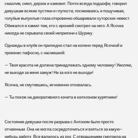
смазлив, смел, дерзок и хамовит. Почти всегда подшофе, говорил
девушкам всякие пустяки и глупости, посмеиваясь и пошучивая,
голубые выпуклые глаза откровенно обшаривали хуторских невест.
Обижался и хамил тем, кто с иронией смотрел на него. А Ясочка
никогда не скрывала своей неприязни к Шурику.
Однажды в клубе он прилюдно стал на колено перед Ясочкой и
произнес пафосно, с насмешкой.
— Твоя красота не должна принадлежать одному человеку! Умоляю,
не выходи за меня замуж! Ни за кого не выходи!
Ясочка, не смутившись, мгновенно отозвалась.
— Ты похож на декоративного кочета в колхозном курятнике!
Состояние девушки после разрыва с Антоном было просто
отчаянным. Она не могла сосредоточиться и взяться за какую-
нибудь работу. Все валилось из рук. С отвращением смотрела на