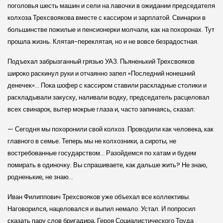
поголовья шесть машин и сели на лавочки в ожидании председателя
колхоза Трехсвоякова вместе с кассиром и зарплатой. Свинарки в
большинстве пожилые и пенсионерки молчали, как на похоронах. Тут
прошла жизнь. Клятая-переклятая, но и не вовсе безрадостная.
Подъехал забрызганный грязью УАЗ. Пьяненький Трехсвояков
широко раскинул руки и отчаянно запел «Последний нонешний
денечек»… Пока шофер с кассиром ставили раскладные столики и
раскладывали закуску, наливали водку, председатель расцеловал
всех свинарок, вытер мокрые глаза и, часто запинаясь, сказал:
— Сегодня мы похоронили свой колхоз. Проводили как человека, как
главного в семье. Теперь мы не колхозники, а сироты, не
востребованные государством… Разойдемся по хатам и будем
помирать в одиночку. Вы спрашиваете, как дальше жить? Не знаю,
родненькие, не знаю…
Иван Филиппович Трехсвояков уже объехал все коллективы.
Наговорился, нацеловался и выпил немало. Устал. И попросил
сказать пару слов бригадира, Героя Социалистического Труда