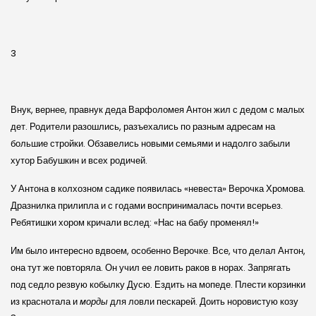
3
Внук, вернее, правнук деда Варфоломея Антон жил с дедом с малых
дет. Родители разошлись, разъехались по разным адресам на
большие стройки. Обзавелись новыми семьями и надолго забыли
хутор Бабушкин и всех родичей.
У Антона в колхозном садике появилась «невеста» Верочка Хромова.
Дразнилка прилипла и с годами воспринималась почти всерьез.
Ребятишки хором кричали вслед: «Нас на бабу променял!»
Им было интересно вдвоем, особенно Верочке. Все, что делал Антон,
она тут же повторяла. Он учил ее ловить раков в норах. Запрягать
под седло резвую кобылку Дусю. Ездить на мопеде. Плести корзинки
из краснотала и
морды
для ловли пескарей. Доить норовистую козу