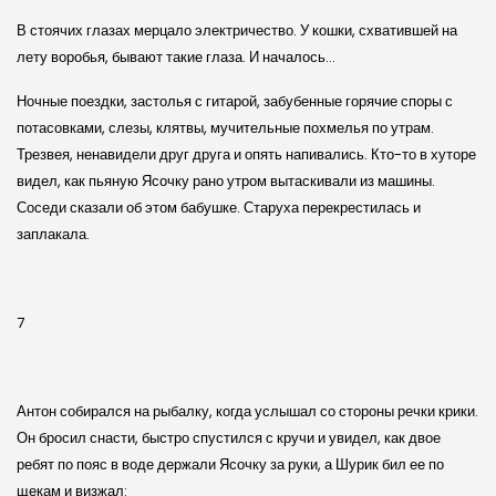
В стоячих глазах мерцало электричество. У кошки, схватившей на
лету воробья, бывают такие глаза. И началось…
Ночные поездки, застолья с гитарой, забубенные горячие споры с
потасовками, слезы, клятвы, мучительные похмелья по утрам.
Трезвея, ненавидели друг друга и опять напивались. Кто-то в хуторе
видел, как пьяную Ясочку рано утром вытаскивали из машины.
Соседи сказали об этом бабушке. Старуха перекрестилась и
заплакала.
7
Антон собирался на рыбалку, когда услышал со стороны речки крики.
Он бросил снасти, быстро спустился с кручи и увидел, как двое
ребят по пояс в воде держали Ясочку за руки, а Шурик бил ее по
щекам и визжал: