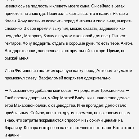
извиняюсь за подлость и клевету моего сына. Он сейчас в бегах,
прячется, не знаю где. Проиграл в карты все, что я нажил. Я стар и
болен. Хочу частично искупить перед Антоном и свою вину, умереть
спокойно. В свое время я выкупил, можно сказать, задешево, как
неудобья, Макарову балку с прудом и кошарой для овец. Пятьсот
гектаров. Хочу подарить, отдать в хорошие руки, то есть тебе, Антон.
Вот дарственная, заверенная в нотариальной конторе. Прими, не
обижай меня.
Иван Филиппович положил красную папку перед Антоном и кулаком
промокнул слезу. Варфоломей покряхтел одобрительно.
— К сказанному добавлю мой совет, — продолжил Трехсвояков. —
Твой предок дворянин, майор Матвей Бабушкин, начал свое дело с
этой Макаровой балки, с овцеводства. И не прогадал: дело стало
прибыльным. Сейчас, понятно, другие времена, но по своему опыту
знаю, что затраты покрываются спросом и высокими ценами на
баранину. Кошара выстроена на пятьсот-шестьсот голов. Вот с этого
и начни…