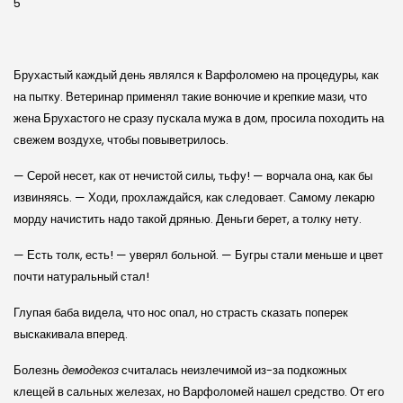
5
Брухастый каждый день являлся к Варфоломею на процедуры, как
на пытку. Ветеринар применял такие вонючие и крепкие мази, что
жена Брухастого не сразу пускала мужа в дом, просила походить на
свежем воздухе, чтобы повыветрилось.
— Серой несет, как от нечистой силы, тьфу! — ворчала она, как бы
извиняясь. — Ходи, прохлаждайся, как следовает. Самому лекарю
морду начистить надо такой дрянью. Деньги берет, а толку нету.
— Есть толк, есть! — уверял больной. — Бугры стали меньше и цвет
почти натуральный стал!
Глупая баба видела, что нос опал, но страсть сказать поперек
выскакивала вперед.
Болезнь
демодекоз
считалась неизлечимой из-за подкожных
клещей в сальных железах, но Варфоломей нашел средство. От его