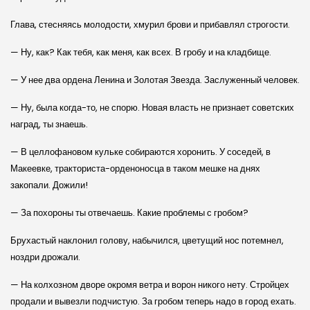
Глава, стесняясь молодости, хмурил брови и прибавлял строгости.
— Ну, как? Как тебя, как меня, как всех. В гробу и на кладбище.
— У нее два ордена Ленина и Золотая Звезда. Заслуженный человек.
— Ну, была когда-то, не спорю. Новая власть не признает советских
наград, ты знаешь.
— В целлофановом кульке собираются хоронить. У соседей, в
Макеевке, тракториста-орденоносца в таком мешке на днях
закопали. Дожили!
— За похороны ты отвечаешь. Какие проблемы с гробом?
Брухастый наклонил голову, набычился, цветущий нос потемнел,
ноздри дрожали.
— На колхозном дворе окромя ветра и ворон никого нету. Стройцех
продали и вывезли подчистую. За гробом теперь надо в город ехать.