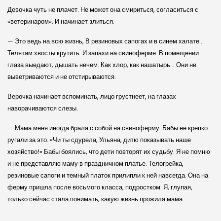
Девочка чуть не плачет. Не может она смириться, согласиться с
«ветеринаром». И начинает злиться.
— Это ведь на всю жизнь, В резиновых сапогах и в синем халате…
Телятам хвосты крутить. И запахи на свиноферме. В помещении
глаза выедают, дышать нечем. Как хлор, как нашатырь… Они не
выветриваются и не отстирываются.
Верочка начинает вспоминать, лицо грустнеет, на глазах
наворачиваются слезы.
— Мама меня иногда брала с собой на свиноферму. Бабы ее крепко
ругали за это. «Чи ты сдурела, Ульяна, дитю показывать наше
хозяйство!» Бабы боялись, что дети повторят их судьбу. Я не помню
и не представляю маму в праздничном платье. Телогрейка,
резиновые сапоги и темный платок прилипли к ней навсегда. Она на
ферму пришла после восьмого класса, подростком. Я, глупая,
только сейчас стала понимать, какую жизнь прожила мама…