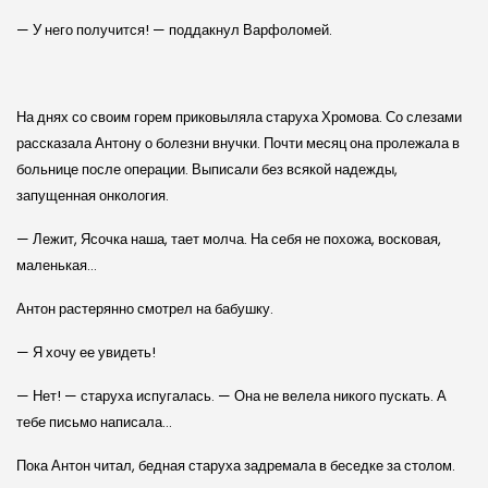
— У него получится! — поддакнул Варфоломей.
На днях со своим горем приковыляла старуха Хромова. Со слезами
рассказала Антону о болезни внучки. Почти месяц она пролежала в
больнице после операции. Выписали без всякой надежды,
запущенная онкология.
— Лежит, Ясочка наша, тает молча. На себя не похожа, восковая,
маленькая…
Антон растерянно смотрел на бабушку.
— Я хочу ее увидеть!
— Нет! — старуха испугалась. — Она не велела никого пускать. А
тебе письмо написала…
Пока Антон читал, бедная старуха задремала в беседке за столом.