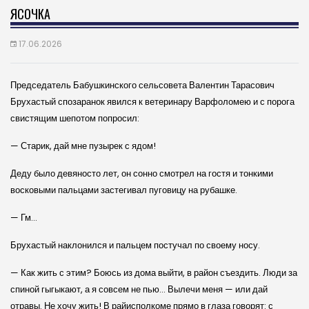
ЯСОЧКА
17.06.2026
Председатель Бабушкинского сельсовета Валентин Тарасович
Брухастый спозаранок явился к ветеринару Варфоломею и с порога
свистящим шепотом попросил:
— Старик, дай мне пузырек с ядом!
Деду было девяносто лет, он сонно смотрел на гостя и тонкими
восковыми пальцами застегивал пуговицу на рубашке.
— Гм…
Брухастый наклонился и пальцем постучал по своему носу.
— Как жить с этим? Боюсь из дома выйти, в район съездить. Люди за
спиной гыгыкают, а я совсем не пью… Вылечи меня — или дай
отравы. Не хочу жить! В райисполкоме прямо в глаза говорят: с