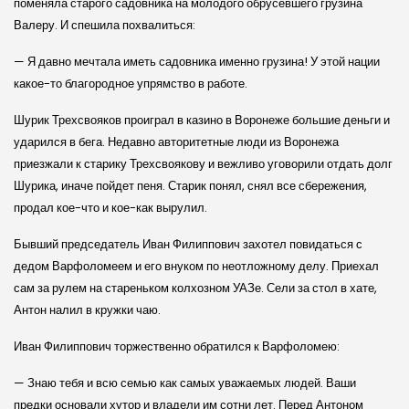
поменяла старого садовника на молодого обрусевшего грузина
Валеру. И спешила похвалиться:
— Я давно мечтала иметь садовника именно грузина! У этой нации
какое-то благородное упрямство в работе.
Шурик Трехсвояков проиграл в казино в Воронеже большие деньги и
ударился в бега. Недавно авторитетные люди из Воронежа
приезжали к старику Трехсвоякову и вежливо уговорили отдать долг
Шурика, иначе пойдет пеня. Старик понял, снял все сбережения,
продал кое-что и кое-как вырулил.
Бывший председатель Иван Филиппович захотел повидаться с
дедом Варфоломеем и его внуком по неотложному делу. Приехал
сам за рулем на стареньком колхозном УАЗе. Сели за стол в хате,
Антон налил в кружки чаю.
Иван Филиппович торжественно обратился к Варфоломею:
— Знаю тебя и всю семью как самых уважаемых людей. Ваши
предки основали хутор и владели им сотни лет. Перед Антоном