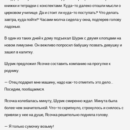
книжки и тетрадки с конспектами. Куда-то далеко отошли мысли о
цирковом училище. Да и стоит ли куда-то поступать? Что делать
завтра, куда пойти? Часами молча сидела у окна, подперев голову
ладонью.
В один из таких дней к дому подъехал Шурик с двумя хлопцами на
новом лимузине. Он вежливо попросил бабушку позвать девушку и
зашел в калитку.
Шурик предложил Ясочке составить компанию на прогулке к
роднику.
— Отец подарил мне машину, надо как-то отметить это дело…
Посидим, пообщаемся.
Ясочка колебалась минуту, Шурик смиренно ждал. Минута была
более чем значительной. Что-то скрипнуло, стронулось и снялось с
привязи у нее на душе, Ясочка решительно подняла голову.
— Я только сумочку возьму!