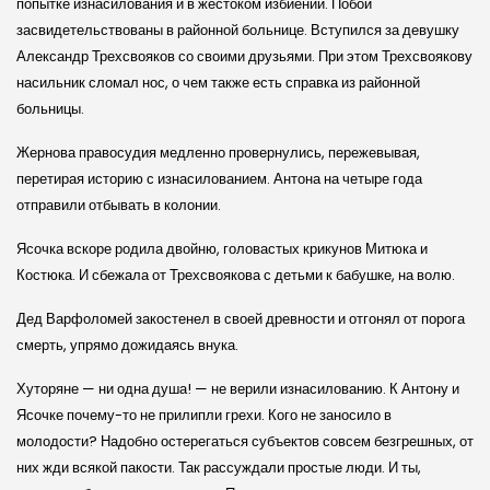
попытке изнасилования и в жестоком избиении. Побои
засвидетельствованы в районной больнице. Вступился за девушку
Александр Трехсвояков со своими друзьями. При этом Трехсвоякову
насильник сломал нос, о чем также есть справка из районной
больницы.
Жернова правосудия медленно провернулись, пережевывая,
перетирая историю с изнасилованием. Антона на четыре года
отправили отбывать в колонии.
Ясочка вскоре родила двойню, головастых крикунов Митюка и
Костюка. И сбежала от Трехсвоякова с детьми к бабушке, на волю.
Дед Варфоломей закостенел в своей древности и отгонял от порога
смерть, упрямо дожидаясь внука.
Хуторяне — ни одна душа! — не верили изнасилованию. К Антону и
Ясочке почему-то не прилипли грехи. Кого не заносило в
молодости? Надобно остерегаться субъектов совсем безгрешных, от
них жди всякой пакости. Так рассуждали простые люди. И ты,