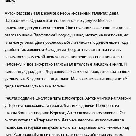
Зинку.
Антон рассказывал Верочке о необыкновенных талантах деда
Варфоломея. Однажды он вспомнил, как к деду из Москвы
приезжали два ученых человека. Они ночевали на сеновале и долго
разговаривали. Варфоломей подслушивал, может, не все понял, но
главное уловил. Два профессора были знакомы с дедом еще в годы
учебы в Тимирязевской академии. Дед, оказывается, всю жизнь
занимался проблемой возможного вживления органов животных
человеку. И все аккуратно записывал в толстые амбарные книги. Я
видел штук двадцать. Дед решил, пока живой, передать свои записи
ученым, чтобы дело пошло дальше. Московские гости говорили: «У
деда верхнее чутье, как у волка».
Ребята ходили в школу за пять километров. Антон учился на пятерки,
у Верочки проскакивали тройки, бывали и двойки. По дороге из
школы больше говорила Верочка, Антон вежливо помалкивал. Он
охотно уступал ей первенство. Девочка деспотично воспитывала
парня, как зверушка выпускала коготки, покусывала и смеялась над
ним. Разговоры были ни о чем, но сам процесс общения увлекал,