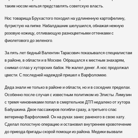
таким носом нельзя представлять советскую власть.
Нос товарища Брухастого походил на удлиненную картофелину,
бугристую на пипке. Набалдашник шелушился, обнажая нежную
розовую кожицу, отливающую разноцветными оттенками с
фиолетового до зеленого.
За пять лет бедный Валентин Тарасович показывался специалистам
в районе, в области и в Москве. Обращался к местным знахарям,
снимал сглаз у хуторских бабок. Не жалел денег. А нос продолжал
цвести. С последней надеждой пришел к Варфоломею.
Деда знали не только в районе и области, но и в соседних пределах.
Особенно после случая с известным политиком из Элисты. Лимузин
с тремя чиновниками попал в смертельное ДТП недалеко от хутора
Бабушкина. Двое пассажиров погибли сразу, а третьего спас
ветеринар Варфоломей. Он на руках занес раненого в свою хату.
Сделал полостную операцию и остановил внутреннее кровотечение
до приезда бригады скорой помощи из района. Медики вызвали