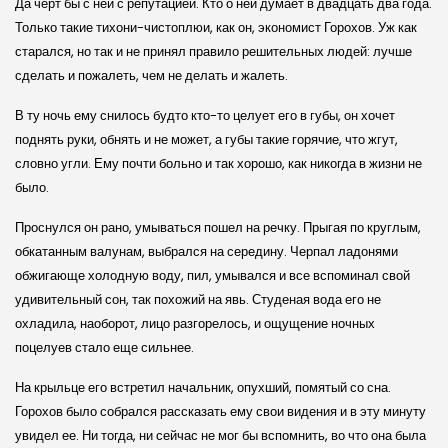
Да черт бы с ней с репутацией. Кто о ней думает в двадцать два года.
Только такие тихони-чистоплюи, как он, экономист Горохов. Уж как
старался, но так и не принял правило решительных людей: лучше
сделать и пожалеть, чем не делать и жалеть.
В ту ночь ему снилось будто кто-то целует его в губы, он хочет
поднять руки, обнять и не может, а губы такие горячие, что жгут,
словно угли. Ему почти больно и так хорошо, как никогда в жизни не
было.
Проснулся он рано, умываться пошел на речку. Прыгая по круглым,
обкатанным валунам, выбрался на середину. Черпал ладонями
обжигающе холодную воду, пил, умывался и все вспоминал свой
удивительный сон, так похожий на явь. Студеная вода его не
охладила, наоборот, лицо разгорелось, и ощущение ночных
поцелуев стало еще сильнее.
На крыльце его встретил начальник, опухший, помятый со сна.
Горохов было собрался рассказать ему свои видения и в эту минуту
увидел ее. Ни тогда, ни сейчас не мог бы вспомнить, во что она была