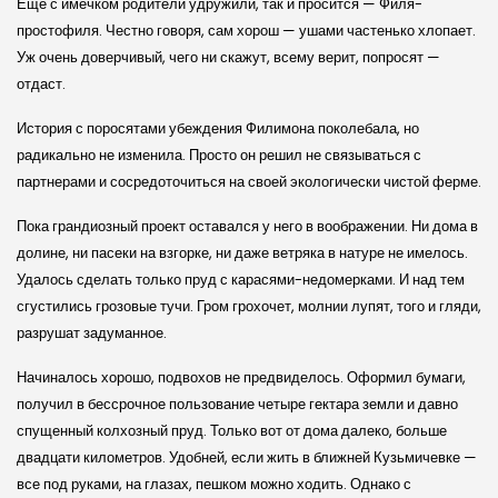
Еще с имечком родители удружили, так и просится — Филя-
простофиля. Честно говоря, сам хорош — ушами частенько хлопает.
Уж очень доверчивый, чего ни скажут, всему верит, попросят —
отдаст.
История с поросятами убеждения Филимона поколебала, но
радикально не изменила. Просто он решил не связываться с
партнерами и сосредоточиться на своей экологически чистой ферме.
Пока грандиозный проект оставался у него в воображении. Ни дома в
долине, ни пасеки на взгорке, ни даже ветряка в натуре не имелось.
Удалось сделать только пруд с карасями-недомерками. И над тем
сгустились грозовые тучи. Гром грохочет, молнии лупят, того и гляди,
разрушат задуманное.
Начиналось хорошо, подвохов не предвиделось. Оформил бумаги,
получил в бессрочное пользование четыре гектара земли и давно
спущенный колхозный пруд. Только вот от дома далеко, больше
двадцати километров. Удобней, если жить в ближней Кузьмичевке —
все под руками, на глазах, пешком можно ходить. Однако с