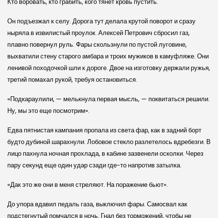
Кто воровать, кто грабить, кого тянет кровь пустить.
Он подъезжал к селу. Дорога тут делала крутой поворот и сразу
ныряла в извилистый проулок. Алексей Петрович сбросил газ,
плавно повернул руль. Фары скользнули по пустой луговине,
выхватили стену старого амбара и троих мужиков в камуфляже. Они
ленивой походочкой шли к дороге. Двое на изготовку держали ружья,
третий помахал рукой, требуя остановиться.
«Подкараулили, — мелькнула первая мысль, — поквитаться решили.
Ну, мы это еще посмотрим».
Едва пятнистая кампания пропала из света фар, как в задний борт
будто дубиной шарахнули. Лобовое стекло разлетелось вдребезги. В
лицо пахнула ночная прохлада, в кабине зазвенели осколки. Через
пару секунд еще один удар сзади где-то напротив затылка.
«Дак это же они в меня стреляют. На поражение бьют».
До упора вдавил педаль газа, выключил фары. Самосвал как
подстегнутый помчался в ночь. Гнал без торможений, чтобы не