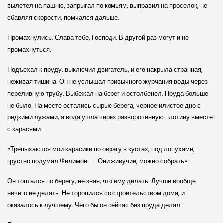
вылетел на пашню, запрыгал по комьям, выправил на проселок, не
сбавляя скорости, помчался дальше.
Промахнулись. Слава тебе, Господи. В другой раз могут и не
промахнуться.
Подъехал к пруду, выключил двигатель, и его накрыла странная,
неживая тишина. Он не услышал привычного журчания воды через
переливную трубу. Выбежал на берег и остолбенел. Пруда больше
не было. На месте остались сырые берега, черное илистое дно с
редкими лужами, а вода ушла через развороченную плотину вместе
с карасями.
«Трепыхаются мои карасики по оврагу в кустах, под лопухами, —
грустно подумал Филимон. — Они живучие, можно собрать».
Он топтался по берегу, не зная, что ему делать. Лучше вообще
ничего не делать. Не торопился со строительством дома, и
оказалось к лучшему. Чего бы он сейчас без пруда делал.