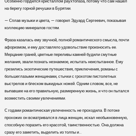
Особенно гордился кристаллом раухтопаза, потому что сам нашел
на берегу горной речушки в Бурятии.
— Сплав музыки и цвета, — говорил Эдуард Сергеевич, показывая
коллекцию минералов гостям.
Фраза казалась ему звучной, полной романтического смысла, почти
афоризмом, и ему доставляло удовольствие произносить ее.
Мерцание граней, цветные переливы камней будили смутные
желания, звали познать незнаемое, испытать неиспытанное. Ему
грезились экзотические путешествия, приключения, романы с
большеглазыми женщинами, стычки с грохотом пистолетных
выстрелов и блеском выкидных ножей. Одним словом, все, не
выпавшее на его правильную, размеренную жизнь, и что он пытался
возместить своими увлечениями.
С годами романтическая увлеченность не проходила. В потоке
прохожих он всматривался в лица женщин, искал необыкновенную,
способную поразить его красотой, таинственностью. Она должна
сразу его заметить, выделить из толпы и…