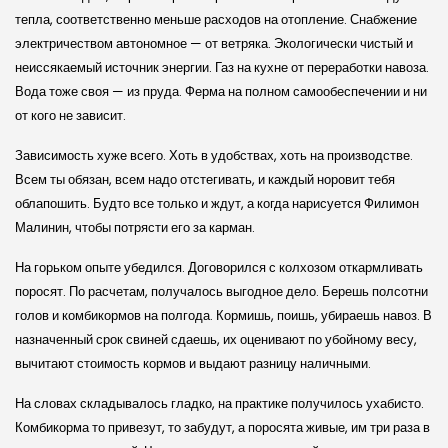
тепла, соответственно меньше расходов на отопление. Снабжение
электричеством автономное — от ветряка. Экологически чистый и
неиссякаемый источник энергии. Газ на кухне от переработки навоза.
Вода тоже своя — из пруда. Ферма на полном самообеспечении и ни
от кого не зависит.
Зависимость хуже всего. Хоть в удобствах, хоть на производстве.
Всем ты обязан, всем надо отстегивать, и каждый норовит тебя
облапошить. Будто все только и ждут, а когда нарисуется Филимон
Малинин, чтобы потрясти его за карман.
На горьком опыте убедился. Договорился с колхозом откармливать
поросят. По расчетам, получалось выгодное дело. Берешь полсотни
голов и комбикормов на полгода. Кормишь, поишь, убираешь навоз. В
назначенный срок свиней сдаешь, их оценивают по убойному весу,
вычитают стоимость кормов и выдают разницу наличными.
На словах складывалось гладко, на практике получилось ухабисто.
Комбикорма то привезут, то забудут, а поросята живые, им три раза в