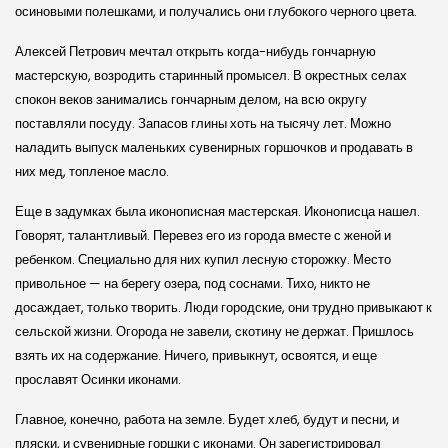
осиновыми полешками, и получались они глубокого черного цвета.
Алексей Петрович мечтал открыть когда-нибудь гончарную
мастерскую, возродить старинный промысел. В окрестных селах
спокон веков занимались гончарным делом, на всю округу
поставляли посуду. Запасов глины хоть на тысячу лет. Можно
наладить выпуск маленьких сувенирных горшочков и продавать в
них мед, топленое масло.
Еще в задумках была иконописная мастерская. Иконописца нашел.
Говорят, талантливый. Перевез его из города вместе с женой и
ребенком. Специально для них купил лесную сторожку. Место
привольное — на берегу озера, под соснами. Тихо, никто не
досаждает, только творить. Люди городские, они трудно привыкают к
сельской жизни. Огорода не завели, скотину не держат. Пришлось
взять их на содержание. Ничего, привыкнут, освоятся, и еще
прославят Осинки иконами.
Главное, конечно, работа на земле. Будет хлеб, будут и песни, и
пляски, и сувенирные горшки с иконами. Он зарегистрировал