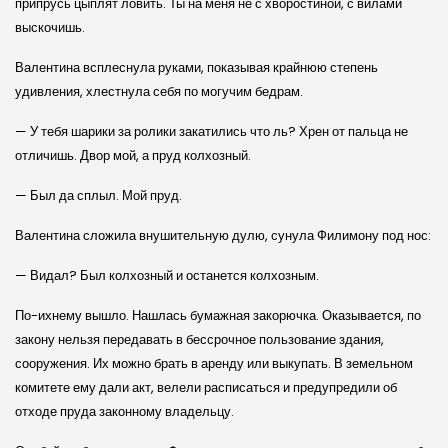
припрусь цыплят ловить. Ты на меня не с хворостиной, с вилами
выскочишь.
Валентина всплеснула руками, показывая крайнюю степень
удивления, хлестнула себя по могучим бедрам.
— У тебя шарики за ролики закатились что ль? Хрен от пальца не
отличишь. Двор мой, а пруд колхозный.
— Был да сплыл. Мой пруд.
Валентина сложила внушительную дулю, сунула Филимону под нос:
— Видал? Был колхозный и останется колхозным.
По-ихнему вышло. Нашлась бумажная закорючка. Оказывается, по
закону нельзя передавать в бессрочное пользование здания,
сооружения. Их можно брать в аренду или выкупать. В земельном
комитете ему дали акт, велели расписаться и предупредили об
отходе пруда законному владельцу.