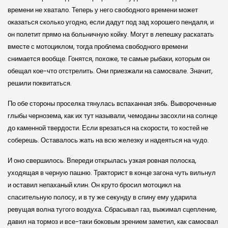
времени не хватало. Теперь у него свободного времени может
оказаться сколько угодно, если дадут под зад хорошего пендаля, и
он полетит прямо на больничную койку. Могут в лепешку раскатать
вместе с мотоциклом, тогда проблема свободного времени
снимается вообще. Гонятся, похоже, те самые рыбаки, которым он
обещал кое-что отстрелить. Они приезжали на самосвале. Значит,
решили поквитаться.
По обе стороны проселка тянулась вспаханная зябь. Вывороченные
глыбы чернозема, как их тут называли, чемоданы засохли на солнце
до каменной твердости. Если врезаться на скорости, то костей не
соберешь. Оставалось жать на всю железку и надеяться на чудо.
И оно свершилось. Впереди открылась узкая ровная полоска,
уходящая в черную пашню. Тракторист в конце загона чуть вильнул
и оставил непаханый клин. Он круто бросил мотоцикл на
спасительную полосу, и в ту же секунду в спину ему ударила
ревущая волна тугого воздуха. Сбрасывал газ, выжимал сцепление,
давил на тормоз и все-таки боковым зрением заметил, как самосвал