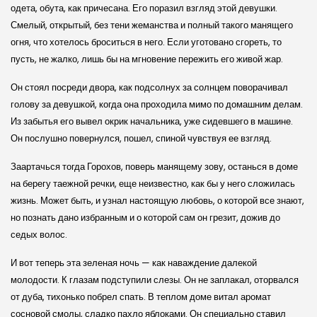
одета, обута, как причесана. Его поразил взгляд этой девушки.
Смелый, открытый, без тени жеманства и полный такого манящего
огня, что хотелось броситься в него. Если уготовано сгореть, то
пусть, не жалко, лишь бы на мгновение пережить его живой жар.
Он стоял посреди двора, как подсолнух за солнцем поворачивал
голову за девушкой, когда она проходила мимо по домашним делам.
Из забытья его вывел окрик начальника, уже сидевшего в машине.
Он послушно повернулся, пошел, спиной чувствуя ее взгляд.
Заартачься тогда Горохов, поверь манящему зову, останься в доме
на берегу таежной речки, еще неизвестно, как бы у него сложилась
жизнь. Может быть, и узнал настоящую любовь, о которой все знают,
но познать дано избранным и о которой сам он грезит, дожив до
седых волос.
И вот теперь эта зеленая ночь — как наваждение далекой
молодости. К глазам подступили слезы. Он не заплакал, оторвался
от дуба, тихонько побрел спать. В теплом доме витал аромат
сосновой смолы, сладко пахло яблоками. Он специально ставил