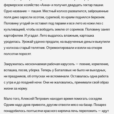
фермерское хозяйство «Анна» и получил двадцать гектар пашни.
Одно название — пашня. Местный колхоз развалился, заброшенные
поля дико заросли осотом, сурепкой, по краям поднялся березняк.
Половину угодий он оставил под парами и все лето из кожи лез с
культивацией, чтобы освободить землю от сорняков. Половину занял
картофелем. И угадал. Лето выдалось влажным, картошка
уродилась. Урожай удачно продали, на вырученные деньги выкупили
у колхоза старый телятник. Отремонтировали и взяли на откорм
полсотни поросят.
Закружилась нескончаемая рабочая карусель — поение, кормление,
вспашка, посев, уборка. Теперь у Баталовых не было ни выходных,
ни праздников, об отпусках не вспоминали. Оставалась одна работа
с утра и до поздней ночи. Они не жаловались, принимали свой образ
жизни за норму.
Мало того, Алексей Петрович находил время помогать соседям.
Одним надо дров привезти, другим отвезти мясо на базар. Позарез
понадобилось полтысячи красного кирпича печь переложить — идут