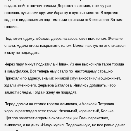
выдать себя стоп-сигналами. Дорожка знакомая, тысячу раз
езженая, руки сами крутили баранку в нужных местах. В зеркало
заднего вида заметил над темными крышами отблески фар. За ним
гнались.
Подлетел к дому, вбежал, дверь на засов, свет выключил. Жена не
спала, ждала его за накрытым столом. Велел на стук не откликаться
к окну не подходить.
Через пару минут подкатила «Нива». Из нее выскочила та же троица
в камуфляже. Вот теперь ему стало по-настоящему страшно.
Приехали по адресу, значит, никакой случайности или ошибки нет,
ждали именно его, фермера Баталова. Явились добивать, чтоб
замести следы. Тогда и жену не пощадят.
Перед домом на столбе горела лампочка, и Алексей Петрович
хорошо разглядел всех троих. Низенький, коренастый, Колька
Щеглов работает егерем в охотинспекции. Голь перекатная,
выпивоха, а на днях «Ниву» купил. Подержанную, но все равно денег