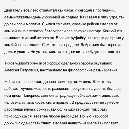
Двигатель все лето отработал как часы. И сегодня в последний,
самый тяжелый день уборочной не подвел. Как завел в пять утра, так
до сей поры молотит. Сбился со счета, сколько рейсов сделал от
комбайна на элеватор. Зато убрали все по сухой погоде. Комбайнер
намаялся и домой не поехал. Бросил фуфайку на стерню да прямо у
комбайна повалился. Сам тоже на пределе. Добраться бы скорее до
дома и упасть. Ни умываться, ни есть, ни пить не будет, все завтра.
Тихое умиротворение от хорошо сделанной работы окутывало
Алексея Петровича, настраивало на философские размышления.
— Таинственное и загадочное время суток — ночь. Двигатель
работает лучше, мощность развивает процентов на десять больше,
чем днем. Наверное, солнечная радиация сбивает зажигание, зато
человека активизирует, силы придает. В предрассветные сумерки
работаешь вялый, сонный, как солнышко взойдет, так сразу
приободришься, веселее любое дело идет. Ночью наоборот —
добрых людей спать тянет, а всякая нечисть из щелей выползает.