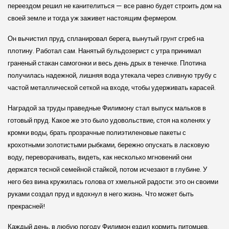
переездом решил не канителиться — все равно будет строить дом на
своей земле и тогда уж заживет настоящим фермером.
Он вычистил пруд, спланировал берега, вынутый грунт сгреб на
плотину. Работал сам. Нанятый бульдозерист с утра принимал
граненый стакан самогонки и весь день дрых в тенечке. Плотина
получилась надежной, лишняя вода утекала через сливную трубу с
частой металлической сеткой на входе, чтобы удерживать карасей.
Наградой за труды праведные Филимону стал выпуск мальков в
готовый пруд. Какое же это было удовольствие, стоя на коленях у
кромки воды, брать прозрачные полиэтиленовые пакеты с
крохотными золотистыми рыбками, бережно опускать в ласковую
воду, переворачивать, видеть, как несколько мгновений они
держатся тесной семейной стайкой, потом исчезают в глубине. У
него без вина кружилась голова от хмельной радости: это он своими
руками создал пруд и вдохнул в него жизнь. Что может быть
прекрасней!
Каждый день, в любую погоду Филимон ездил кормить питомцев.