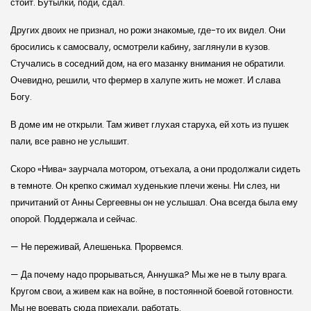
стоит. Бутылки, поди, сдал.
Других двоих не признал, но рожи знакомые, где-то их видел. Они
бросились к самосвалу, осмотрели кабину, заглянули в кузов.
Стучались в соседний дом, на его мазанку внимания не обратили.
Очевидно, решили, что фермер в халупе жить не может. И слава
Богу.
В доме им не открыли. Там живет глухая старуха, ей хоть из пушек
пали, все равно не услышит.
Скоро «Нива» заурчала мотором, отъехала, а они продолжали сидеть
в темноте. Он крепко сжимал худенькие плечи жены. Ни слез, ни
причитаний от Анны Сергеевны он не услышал. Она всегда была ему
опорой. Поддержала и сейчас.
— Не переживай, Алешенька. Прорвемся.
— Да почему надо прорываться, Аннушка? Мы же не в тылу врага.
Кругом свои, а живем как на войне, в постоянной боевой готовности.
Мы не воевать сюда приехали, работать.