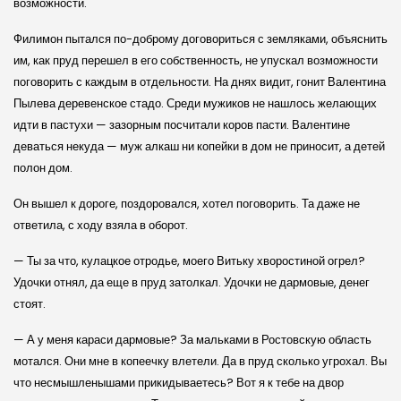
возможности.
Филимон пытался по-доброму договориться с земляками, объяснить
им, как пруд перешел в его собственность, не упускал возможности
поговорить с каждым в отдельности. На днях видит, гонит Валентина
Пылева деревенское стадо. Среди мужиков не нашлось желающих
идти в пастухи — зазорным посчитали коров пасти. Валентине
деваться некуда — муж алкаш ни копейки в дом не приносит, а детей
полон дом.
Он вышел к дороге, поздоровался, хотел поговорить. Та даже не
ответила, с ходу взяла в оборот.
— Ты за что, кулацкое отродье, моего Витьку хворостиной огрел?
Удочки отнял, да еще в пруд затолкал. Удочки не дармовые, денег
стоят.
— А у меня караси дармовые? За мальками в Ростовскую область
мотался. Они мне в копеечку влетели. Да в пруд сколько угрохал. Вы
что несмышленышами прикидываетесь? Вот я к тебе на двор