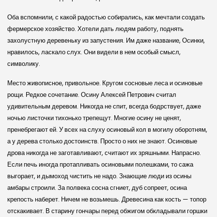
Оба вспомнили, с какой радостью собирались, как мечтали создать
фермерское хозяйство. Хотели дать людям работу, поднять
захолустную деревеньку из запустения. Им даже название, Осинки,
нравилось, ласкало слух. Они видели в нем особый смысл,
символику.
Место живописное, привольное. Кругом сосновые леса и осиновые
рощи. Редкое сочетание. Осину Алексей Петрович считал
удивительным деревом. Никогда не спит, всегда бодрствует, даже
ночью листочки тихонько трепещут. Многие осину не ценят,
пренебрегают ей. У всех на слуху осиновый кол в могилу оборотням,
а у дерева столько достоинств. Просто о них не знают. Осиновые
дрова никогда не заготавливают, считают их зряшными. Напрасно.
Если печь иногда протапливать осиновыми полешками, то сажа
выгорает, и дымоход чистить не надо. Знающие люди из осины
амбары строили. За полвека сосна сгниет, дуб сопреет, осина
крепость наберет. Ничем не возьмешь. Древесина как кость — топор
отскакивает. В старину гончары перед обжигом обкладывали горшки