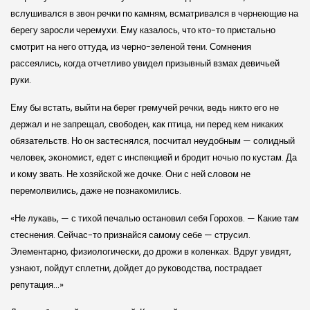
вслушивался в звон речки по камням, всматривался в чернеющие на
берегу заросли черемухи. Ему казалось, что кто-то пристально
смотрит на него оттуда, из черно-зеленой тени. Сомнения
рассеялись, когда отчетливо увидел призывный взмах девичьей
руки.
Ему бы встать, выйти на берег гремучей речки, ведь никто его не
держал и не запрещал, свободен, как птица, ни перед кем никаких
обязательств. Но он застеснялся, посчитал неудобным — солидный
человек, экономист, едет с инспекцией и бродит ночью по кустам. Да
и кому звать. Не хозяйской же дочке. Они с ней словом не
перемолвились, даже не познакомились.
«Не лукавь, — с тихой печалью остановил себя Горохов. — Какие там
стеснения. Сейчас-то признайся самому себе — струсил.
Элементарно, физиологически, до дрожи в коленках. Вдруг увидят,
узнают, пойдут сплетни, дойдет до руководства, пострадает
репутация…»