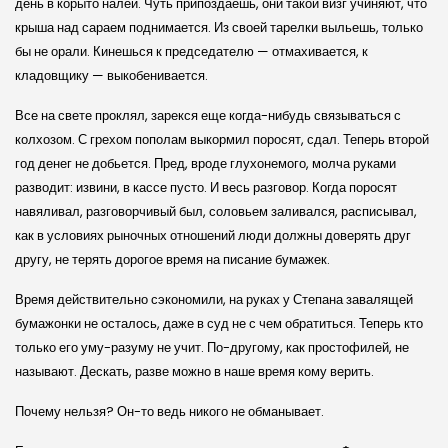
день в корыто налей. Чуть припоздаешь, они такой визг учиняют, что
крыша над сараем поднимается. Из своей тарелки выльешь, только
бы не орали. Кинешься к председателю — отмахивается, к
кладовщику — выкобенивается.
Все на свете проклял, зарекся еще когда-нибудь связываться с
колхозом. С грехом пополам выкормил поросят, сдал. Теперь второй
год денег не добьется. Пред, вроде глухонемого, молча руками
разводит: извини, в кассе пусто. И весь разговор. Когда поросят
навяливал, разговорчивый был, соловьем заливался, расписывал,
как в условиях рыночных отношений люди должны доверять друг
другу, не терять дорогое время на писание бумажек.
Время действительно сэкономили, на руках у Степана завалящей
бумажонки не осталось, даже в суд не с чем обратиться. Теперь кто
только его уму-разуму не учит. По-другому, как простофилей, не
называют. Дескать, разве можно в наше время кому верить.
Почему нельзя? Он-то ведь никого не обманывает.