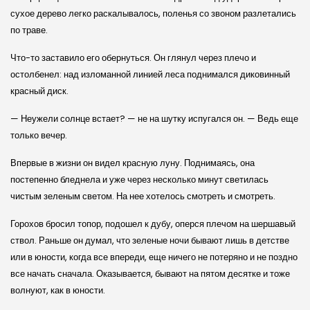
сухое дерево легко раскалывалось, поленья со звоном разлетались
по траве.
Что-то заставило его обернуться. Он глянул через плечо и
остолбенел: над изломанной линией леса поднимался диковинный
красный диск.
— Неужели солнце встает? — не на шутку испугался он. — Ведь еще
только вечер.
Впервые в жизни он видел красную луну. Поднимаясь, она
постепенно бледнела и уже через несколько минут светилась
чистым зеленым светом. На нее хотелось смотреть и смотреть.
Горохов бросил топор, подошел к дубу, оперся плечом на шершавый
ствол. Раньше он думал, что зеленые ночи бывают лишь в детстве
или в юности, когда все впереди, еще ничего не потеряно и не поздно
все начать сначала. Оказывается, бывают на пятом десятке и тоже
волнуют, как в юности.