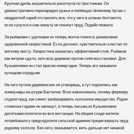
Крупная дробь внушительно рокотнула по тростникам. Он
демонстративно перезарядил ружье и пообещал ближнему бугаю с
квадратной харей отстрелить все, что у него в штанах болтается,
если сунутся и сию минуту не покинут пруд. Подействовало.
За рыбаками с удочками он теперь молча гонялся, размахивая
здоровенной хворостиной. Если догонял, чувствительно хлестал по
мягкому месту. Хворостина оказалась эффективней слов. Рыбаков
как ветром сдуло, зато всю деревню против себя восстановил. Для
Кузьмичевки он стал врагом номер один. Теперь его называли
кулацким отродьем.
На чего путное деревенских не уговоришь, а тут поднялись как
коммунары на штурм Бастилии. Всех взволновало, почему фермеру
отдали пруд, как смеют разбазаривать колхозное имущество. Родне
словечка годами не напишут, а теперь письма из Кузьмичевки
десятками полетели во все инстанции. На общем сходе жители
потребовали у председателя сельской администрации вернуть пруд
родному колхозу. Без него, оказывается, жить дальше нет никакой