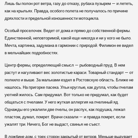
Лишь бы полон рот ветра, газу до отказу, рубаха пузырем — и лететь,
как на крыльях. Правда, особого полета не получалось по причине
дряхлости и предельной изношенности мотоцикла.
Особый проселочек. Ведет от дома и прямо до собственной фермы.
Единственной, неповторимой, какой еще никогда и ни у кого не было.
Мечта, картинка, задумана в гармонии с природой. Филимон ее видел
в мельчайших подробностях.
Центр фермы, определяющий смысл — рыбоводный пруд. В нем
растут и нагуливают вес золотистые караси. Товарный стандарт — от
полкило и выше. За мальками ездил в Ростовскую область. Ближе не
нашлось. На пригорке пасека. Ульи круглые, как дупла, чтобы пчелам
уютней жилось. Сам придумал. Вот только не придумал, как будет
общаться с пчелами. У него жуткая аллергия на пчелиный яд.
Однажды его ужалили две пчелы, он распух, как подушка, лежал
пластом, думал, помрет. Врачи сказали — и правда помрет, если
ужалят три. Ничего, Бог не выдаст, свинья не съест.
В ложбине дом, с трех сторон закрытый от ветров. Меньше выдувает