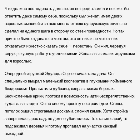
Что должно последовать дальше, он не представлял и не смог бы
ответить даже самому себе, поскольку был женат, имел двоих
взрослых сыновей и за всю многолетнюю супружескую жизнь не
сделал ни единого шага в сторону со стези праведности. Но так
приятно было отдаваться мечтам, что он никак не мог от них
отказаться и жестко сказать себе — перестань. Он жил, чередуя
серую, скучную работу с увлечениями. Жена называла их игрушками
для взрослых.
Очередной игрушкой Эдуарда Сергеевича стала дача. Он
специально выбрал маленький кооператив в глухомани пойменного
бездорожья. Прельстили дубравы, озера в низких берегах,
бесчисленные ерики, протоки и возможность идти беспрепятственно,
куда глаза глядят. Он по своему проекту построил дом. Стены,
потолок обшил строгаными досками, сложил камин. Хотя стройка
завершилась, рос сад, но дел не убавлялось. То ставил сарай, то
подсаживал деревья и потому пропадал на участке каждый
выходной.