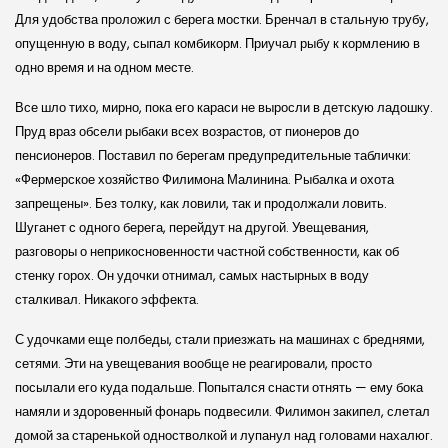
Для удобства проложил с берега мостки. Бренчал в стальную трубу,
опущенную в воду, сыпал комбикорм. Приучал рыбу к кормлению в
одно время и на одном месте.
Все шло тихо, мирно, пока его караси не выросли в детскую ладошку.
Пруд враз обсели рыбаки всех возрастов, от пионеров до
пенсионеров. Поставил по берегам предупредительные таблички:
«Фермерское хозяйство Филимона Малинина. Рыбалка и охота
запрещены». Без толку, как ловили, так и продолжали ловить.
Шуганет с одного берега, перейдут на другой. Увещевания,
разговоры о неприкосновенности частной собственности, как об
стенку горох. Он удочки отнимал, самых настырных в воду
сталкивал. Никакого эффекта.
С удочками еще полбеды, стали приезжать на машинах с бреднями,
сетями. Эти на увещевания вообще не реагировали, просто
посылали его куда подальше. Попытался снасти отнять — ему бока
намяли и здоровенный фонарь подвесили. Филимон закипел, слетал
домой за старенькой одностволкой и лупанул над головами нахалюг.