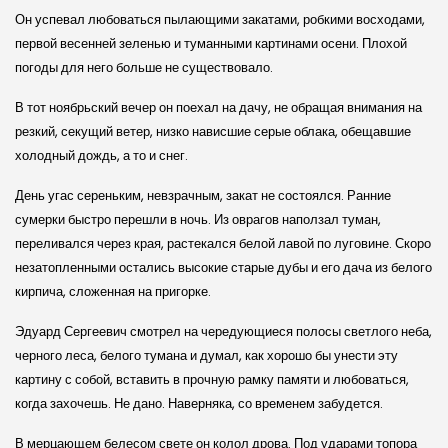
Он успевал любоваться пылающими закатами, робкими восходами,
первой весенней зеленью и туманными картинами осени. Плохой
погоды для него больше не существовало.
В тот ноябрьский вечер он поехал на дачу, не обращая внимания на
резкий, секущий ветер, низко нависшие серые облака, обещавшие
холодный дождь, а то и снег.
День угас сереньким, невзрачным, закат не состоялся. Ранние
сумерки быстро перешли в ночь. Из оврагов наползал туман,
переливался через края, растекался белой лавой по луговине. Скоро
незатопленными остались высокие старые дубы и его дача из белого
кирпича, сложенная на пригорке.
Эдуард Сергеевич смотрел на чередующиеся полосы светлого неба,
черного леса, белого тумана и думал, как хорошо бы унести эту
картину с собой, вставить в прочную рамку памяти и любоваться,
когда захочешь. Не дано. Наверняка, со временем забудется.
В мерцающем белесом свете он колол дрова. Под ударами топора