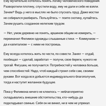
Ему мучительно хотелось понять логику человеческого поведения.
Разворотили плотину, спустили воду, ему не дали и себе не взяли.
Зачем? Ведь у него в мыслях не было спускать пруд. Даже мостки
не собирался разбирать. Пользуйтесь — поите скотину, купайтесь.
Зачем рушить созданное нелегким трудом.
— Нет, умом деревню не понять, аршином общим не измерить, —
переиначил Филимон однажды слышанные стихи. — Коммунизм —
да и капитализм — с ними не построишь.
Ему всегда хотелось жить по чести, по совести. Занял — отдай,
пообещал — сделай, заработал — получи, свое береги, чужого не
трогай. Фигушки, не получается. Потребностей у человека больше,
чем способностей. Надо, чтоб каждый строил себе сам, своими
руками. Вот когда все добьются индивидуального благополучия,
тогда и наступит желанное будущее.
Пока у Филимона ничего не клеилось — неблагоприятно
складывались внешние обстоятельства, кто-нибудь да
подкладывал свинью. Себя он не винил, ни в чем не упрекал.