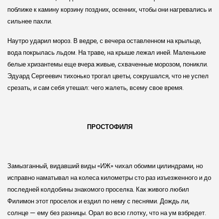
поближе к камину корзину поздних, осенних, чтобы они нагревались и
сильнее пахли.
Наутро ударил мороз. В ведре, с вечера оставленном на крыльце,
вода покрылась льдом. На траве, на крыше лежал иней. Маленькие
белые хризантемы еще вчера живые, схваченные морозом, поникли.
Эдуард Сергеевич тихонько трогал цветы, сокрушался, что не успел
срезать, и сам себя утешал: чего жалеть, всему свое время.
ПРОСТОФИЛЯ
Замызганный, видавший виды «ИЖ» чихал обоими цилиндрами, но
исправно наматывал на колеса километры сто раз изъезженного и до
последней колдобины знакомого проселка. Как живого любил
Филимон этот проселок и ездил по нему с песнями. Дождь ли,
солнце — ему без разницы. Орал во всю глотку, что на ум взбредет.