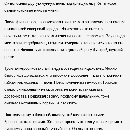
Он вспомнил другую лунную ночь, подарившую ему, быть может,
самые красивые минуты жизни.
После финансово-экономического института он получил назначение
в маленький сибирский городок. На исходе лета вместе с
начальником отдела поехал инспектировать леспромхоз. За день до
места они не добрались, поздним вечером остановились в таежном
поселке. Ночевать их определили в дом на берегу быстрой, шумной
речки.
Тусклая керосиновая лампа едва освещала лица хозяек. Можно
было лишь догадаться, что высокая и дородная — мать, стройная и
гибкая, как лозинка, — дочь. Преисполненный важности, Горохов
старался на женщин не смотреть, не ронять, так сказать,
достоинства. Подражая своему пожилому начальнику, тоже
сказался уставшим и пораньше лег спать.
Постелили ему в большой, полупустой комнате с голыми
бревенчатыми стенами. Железная кровать стояла у окна, и прямо в
лицо ему лился зеленый лунный свет. Он долго не спал,