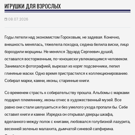
ИГРУШКИ ДЛЯ ВЗРОСЛЫХ
08.07.2026
Годы летели над экономистом Гороховым, не задевая. Конечно,
внешность менялась, тяжелела походка, седина белила виски, лицо
бороздили морщины. Не менялся Эдуард Сергеевич душой,
оставался восторженным, по-юношески увлекающимся человеком.
Занимался фотографией, вырезал из коряг подсвечники, лепил
глиняные маски. Одно время пристрастился к коллекционированию.
Собирал марки, камни, иконы, старинные книги.
Со временем страсть к собирательству прошла. Альбомы с марками
подарил племяннику, иконы отнес в художественный музей. Все
равно они стали шелушиться и без умелого ухода пропали бы. Себе
оставил книги и камни. Изредка он открывал дверцы шкафа,
вделанного между полок с книгами, любовался голубизной лазурита,
весенней зеленью малахита, дымчатой синевой сапфирина.