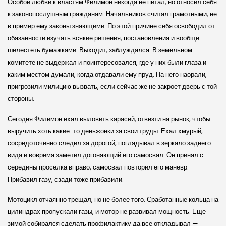
Особой любви к властям Филимон никогда не питал, но относил себя
к законопослушным гражданам. Начальников считал грамотными, не
в пример ему законы знающими. По этой причине себя освободил от
обязанности изучать всякие решения, постановления и вообще
шелестеть бумажками. Выходит, заблуждался. В земельном
комитете не выдержал и поинтересовался, где у них были глаза и
каким местом думали, когда отдавали ему пруд. На него наорали,
пригрозили милицию вызвать, если сейчас же не закроет дверь с той
стороны.
Сегодня Филимон ехал выловить карасей, отвезти на рынок, чтобы
выручить хоть какие-то деньжонки за свои труды. Ехал хмурый,
сосредоточенно следил за дорогой, поглядывал в зеркало заднего
вида и вовремя заметил догоняющий его самосвал. Он принял с
середины проселка вправо, самосвал повторил его маневр.
Прибавил газу, сзади тоже прибавили.
Мотоцикл отчаянно трещал, но не более того. Сработанные кольца на
цилиндрах пропускали газы, и мотор не развивал мощность. Еще
зимой собирался сделать профилактику да все откладывал —