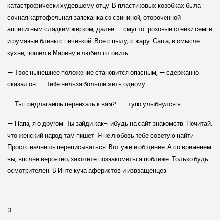
катастрофически худевшему отцу. В пластиковых коробках была
сочная картофельная запеканка со свининой, отороченной
аппетитным сладким жирком, далее — смугло-розовые стейки семги
и румяные блины с печенкой. Все с пылу, с жару. Саша, в смысле
кухни, пошел в Марину и любил готовить.
— Твое нынешнее положение становится опасным, — сдержанно
сказал он. — Тебе нельзя больше жить одному…
— Ты предлагаешь переехать к вам?.. — тупо улыбнулся я.
— Папа, я о другом. Ты зайди как-нибудь на сайт знакомств. Почитай,
что женский народ там пишет. Я не любовь тебе советую найти.
Просто начнешь переписываться. Вот уже и общение. А со временем
вы, вполне вероятно, захотите познакомиться поближе. Только будь
осмотрителен. В Инте куча аферистов и извращенцев.
3