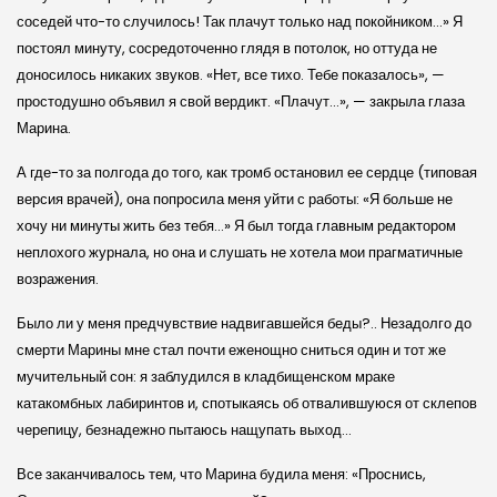
соседей что-то случилось! Так плачут только над покойником…» Я
постоял минуту, сосредоточенно глядя в потолок, но оттуда не
доносилось никаких звуков. «Нет, все тихо. Тебе показалось», —
простодушно объявил я свой вердикт. «Плачут…», — закрыла глаза
Марина.
А где-то за полгода до того, как тромб остановил ее сердце (типовая
версия врачей), она попросила меня уйти с работы: «Я больше не
хочу ни минуты жить без тебя…» Я был тогда главным редактором
неплохого журнала, но она и слушать не хотела мои прагматичные
возражения.
Было ли у меня предчувствие надвигавшейся беды?.. Незадолго до
смерти Марины мне стал почти еженощно сниться один и тот же
мучительный сон: я заблудился в кладбищенском мраке
катакомбных лабиринтов и, спотыкаясь об отвалившуюся от склепов
черепицу, безнадежно пытаюсь нащупать выход…
Все заканчивалось тем, что Марина будила меня: «Проснись,