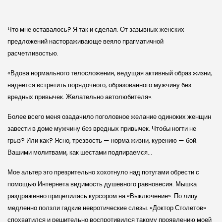
Что мне оставалось? Я так и сделал. От зазывных женских
предложений настораживающе веяло прагматичной
расчетливостью.
«Вдова нормального телосложения, ведущая активный образ жизни,
надеется встретить порядочного, образованного мужчину без
вредных привычек. Желательно автолюбителя».
Более всего меня озадачило поголовное желание одиноких женщин
завести в доме мужчину без вредных привычек. Чтобы ногти не
грыз? Или как? Ясно, трезвость — норма жизни, курению — бой.
Вашими молитвами, как шестами подпираемся…
Мое альтер эго презрительно хохотнуло над потугами обрести с
помощью Интернета видимость душевного равновесия. Мышка
раздраженно прицелилась курсором на «Выключение». По лицу
медленно ползли гадкие невротические слезы. «Доктор Столетов»
спохватился и решительно воспротивился такому проявлению моей