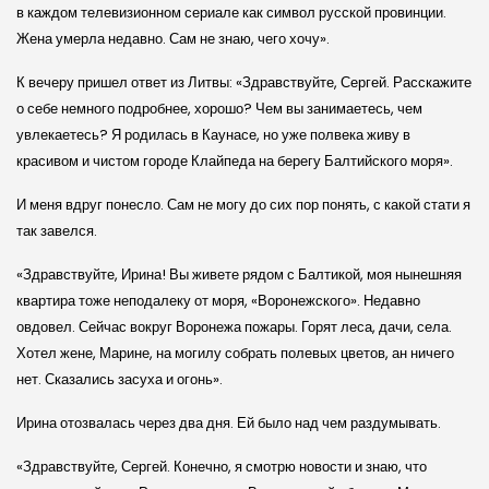
в каждом телевизионном сериале как символ русской провинции.
Жена умерла недавно. Сам не знаю, чего хочу».
К вечеру пришел ответ из Литвы: «Здравствуйте, Сергей. Расскажите
о себе немного подробнее, хорошо? Чем вы занимаетесь, чем
увлекаетесь? Я родилась в Каунасе, но уже полвека живу в
красивом и чистом городе Клайпеда на берегу Балтийского моря».
И меня вдруг понесло. Сам не могу до сих пор понять, с какой стати я
так завелся.
«Здравствуйте, Ирина! Вы живете рядом с Балтикой, моя нынешняя
квартира тоже неподалеку от моря, «Воронежского». Недавно
овдовел. Сейчас вокруг Воронежа пожары. Горят леса, дачи, села.
Хотел жене, Марине, на могилу собрать полевых цветов, ан ничего
нет. Сказались засуха и огонь».
Ирина отозвалась через два дня. Ей было над чем раздумывать.
«Здравствуйте, Сергей. Конечно, я смотрю новости и знаю, что