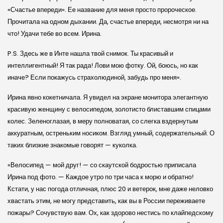
«Счастье впереди». Ее название для меня просто пророческое.
Прочитала на одном дыхании. Да, счастье впереди, несмотря ни на
что! Удачи тебе во всем. Ирина.
P.S. Здесь же в Инте нашла твой снимок. Ты красивый и
интеллигентный! Я так рада! Лови мою фотку. Ой, боюсь, но как
иначе? Если покажусь страхолюдиной, забудь про меня».
Ирина явно кокетничала. Я увидел на экране монитора элегантную
красивую женщину с велосипедом, золотисто блиставшим спицами
колес. Зеленоглазая, в меру полноватая, со слегка вздернутым
аккуратным, остреньким носиком. Взгляд умный, содержательный. О
таких близкие знакомые говорят — куколка.
«Велосипед — мой друг! — со скаутской бодростью приписала
Ирина под фото. — Каждое утро по три часа к морю и обратно!
Кстати, у нас погода отличная, плюс 20 и ветерок, мне даже неловко
хвастать этим, не могу представить, как вы в России переживаете
пожары? Сочувствую вам. Ох, как здорово нестись по клайпедскому