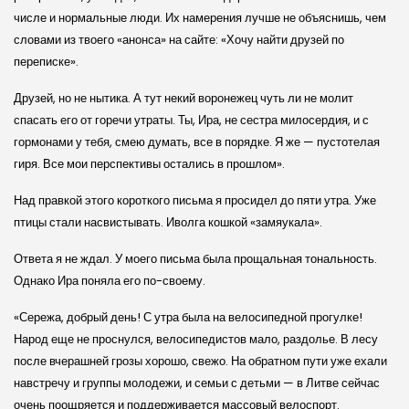
числе и нормальные люди. Их намерения лучше не объяснишь, чем
словами из твоего «анонса» на сайте: «Хочу найти друзей по
переписке».
Друзей, но не нытика. А тут некий воронежец чуть ли не молит
спасать его от горечи утраты. Ты, Ира, не сестра милосердия, и с
гормонами у тебя, смею думать, все в порядке. Я же — пустотелая
гиря. Все мои перспективы остались в прошлом».
Над правкой этого короткого письма я просидел до пяти утра. Уже
птицы стали насвистывать. Иволга кошкой «замяукала».
Ответа я не ждал. У моего письма была прощальная тональность.
Однако Ира поняла его по-своему.
«Сережа, добрый день! С утра была на велосипедной прогулке!
Народ еще не проснулся, велосипедистов мало, раздолье. В лесу
после вчерашней грозы хорошо, свежо. На обратном пути уже ехали
навстречу и группы молодежи, и семьи с детьми — в Литве сейчас
очень поощряется и поддерживается массовый велоспорт.