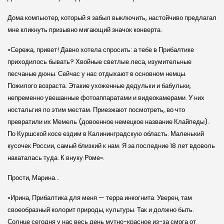
Дома компьютер, который я забыл выключить, настойчиво предлагал
мне кликнуть призывно мигающий значок конверта.
«Сережа, привет! Давно хотела спросить: а тебе в Прибалтике
приходилось бывать? Хвойные светлые леса, изумительные
песчаные дюны. Сейчас у нас отдыхают в основном немцы.
Пожилого возраста. Этакие ухоженные дедульки и бабульки,
непременно увешанные фотоаппаратами и видеокамерами. У них
ностальгия по этим местам. Приезжают посмотреть, во что
превратили их Мемель (довоенное немецкое название Клайпеды).
По Куршской косе ездим в Калининградскую область. Маленький
кусочек России, самый близкий к нам. Я за последние 18 лет вдоволь
накаталась туда. К внуку Роме».
Прости, Марина…
«Ирина, Прибалтика для меня — терра инкогнита. Уверен, там
своеобразный колорит природы, культуры. Так и должно быть.
Солнце сегодня у нас весь день мутно-красное из-за смога от