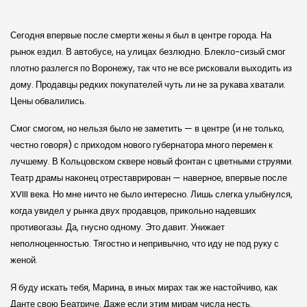
Сегодня впервые после смерти жены я был в центре города. На
рынок ездил. В автобусе, на улицах безлюдно. Блекло-сизый смог
плотно разлегся по Воронежу, так что не все рисковали выходить из
дому. Продавцы редких покупателей чуть ли не за рукава хватали.
Цены обвалились.
Смог смогом, но нельзя было не заметить — в центре (и не только,
честно говоря) с приходом нового губернатора много перемен к
лучшему. В Кольцовском сквере новый фонтан с цветными струями.
Театр драмы наконец отреставрирован — наверное, впервые после
XVIII века. Но мне ничто не было интересно. Лишь слегка улыбнулся,
когда увидел у рынка двух продавцов, прикольно надевших
противогазы. Да, гнусно одному. Это давит. Унижает
неполноценностью. Тягостно и непривычно, что иду не под руку с
женой.
Я буду искать тебя, Марина, в иных мирах так же настойчиво, как
Данте свою Беатриче. Даже если этим мирам числа несть.