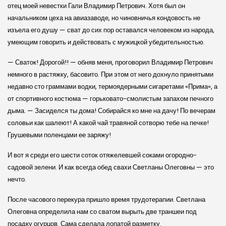
отец моей невестки Гали Владимир Петрович. Хотя был он
начальником цеха на авиазаводе, но чиновничья кондовость не
изъела его душу — сват до сих пор оставался человеком из народа,
умеющим говорить и действовать с мужицкой убедительностью.
— Сваток! Дорогой!! — обняв меня, проговорил Владимир Петрович
немного в растяжку, басовито. При этом от него дохнуло принятыми
недавно сто граммами водки, термоядерными сигаретами «Прима», а
от спортивного костюма — горьковато-смолистым запахом печного
дыма. — Засиделся ты дома! Собирайся ко мне на дачу! По вечерам
соловьи как шалеют! А какой чай травяной сотворю тебе на печке!
Грушевыми поленцами ее заряжу!
И вот я среди его шести соток отяжелевшей соками огородно-
садовой зелени. И как всегда обед свахи Светланы Олеговны — это
нечто.
После часового перекура пришло время трудотерапии. Светлана
Олеговна определила нам со сватом вырыть две траншеи под
посадку огурцов. Сама сделала лопатой разметку.