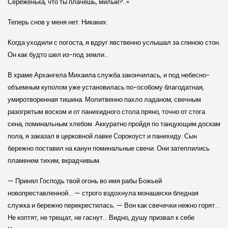
Сереженька, что ты плачешь, милый?..»
Теперь снов у меня нет. Никаких.
Когда уходили с погоста, я вдруг явственно услышал за спиною стон.
Он как будто шел из-под земли…
В храме Архангела Михаила служба закончилась, и под небесно-
объемным куполом уже установилась по-особому благодатная,
умиротворенная тишина. Молитвенно пахло ладаном, свечным
разогретым воском и от панихидного стола пряно, точно от стога
сена, поминальным хлебом. Аккуратно пройдя по танцующим доскам
пола, я заказал в церковной лавке Сорокоуст и панихиду. Сын
бережно поставил на канун поминальные свечи. Они затеплились
пламенем тихим, вкрадчивым.
— Принял Господь твой огонь во имя рабы Божьей
новопреставленной… — строго вздохнула монашески бледная
служка и бережно перекрестилась. — Вон как свечечки нежно горят…
Не коптят, не трещат, не гаснут… Видно, душу призвал к себе