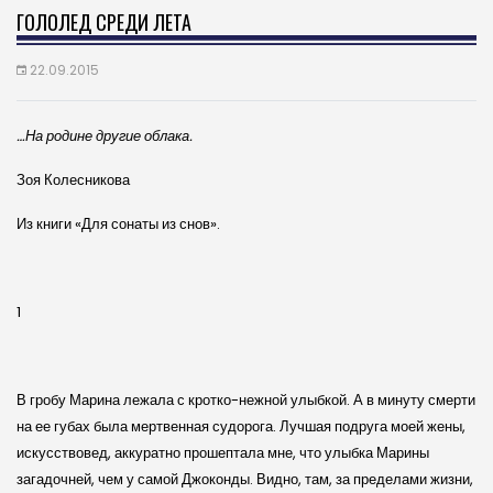
ГОЛОЛЕД СРЕДИ ЛЕТА
22.09.2015
…На родине другие облака.
Зоя Колесникова
Из книги «Для сонаты из снов».
1
В гробу Марина лежала с кротко-неж­ной улыбкой. А в минуту смерти
на ее губах была мертвенная судорога. Лучшая подруга моей жены,
искусствовед, аккуратно прошептала мне, что улыбка Марины
загадочней, чем у самой Джоконды. Видно, там, за пределами жизни,