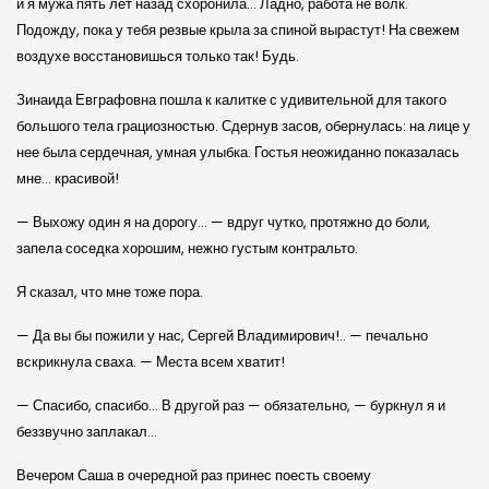
и я мужа пять лет назад схоронила… Ладно, работа не волк.
Подожду, пока у тебя резвые крыла за спиной вырастут! На свежем
воздухе восстановишься только так! Будь.
Зинаида Евграфовна пошла к калитке с удивительной для такого
большого тела грациозностью. Сдернув засов, обернулась: на лице у
нее была сердечная, умная улыбка. Гостья неожиданно показалась
мне… красивой!
— Выхожу один я на дорогу… — вдруг чутко, протяжно до боли,
запела соседка хорошим, нежно густым контральто.
Я сказал, что мне тоже пора.
— Да вы бы пожили у нас, Сергей Владимирович!.. — печально
вскрикнула сваха. — Места всем хватит!
— Спасибо, спасибо… В другой раз — обязательно, — буркнул я и
беззвучно заплакал…
Вечером Саша в очередной раз принес поесть своему