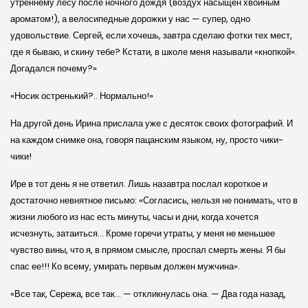
утреннему лесу после ночного дождя (воздух насыщен хвойным
ароматом!), а велосипедные дорожки у нас — супер, одно
удовольствие. Сергей, если хочешь, завтра сделаю фотки тех мест,
где я бываю, и скину тебе? Кстати, в школе меня называли «кнопкой».
Догадался почему?»
«Носик остренький?.. Нормально!»
На другой день Ирина прислала уже с десяток своих фотографий. И
на каждом снимке она, говоря пацанским языком, ну, просто чики-
чики!
Ире в тот день я не ответил. Лишь назавтра послал короткое и
достаточно невнятное письмо: «Согласись, нельзя не понимать, что в
жизни любого из нас есть минуты, часы и дни, когда хочется
исчезнуть, затаиться… Кроме горечи утраты, у меня не меньшее
чувство вины, что я, в прямом смысле, проспал смерть жены. Я бы
спас ее!!! Ко всему, умирать первым должен мужчина».
«Все так, Сережа, все так… — откликнулась она. — Два года назад,