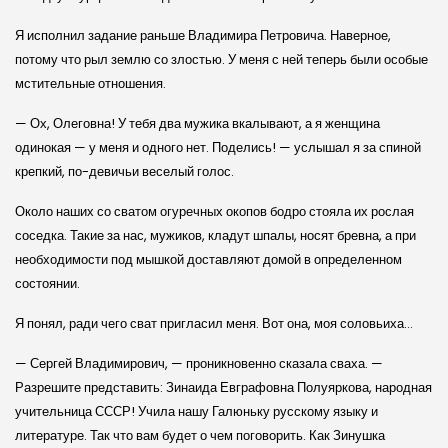
Я исполнил задание раньше Владимира Петровича. Наверное,
потому что рыл землю со злостью. У меня с ней теперь были особые
мстительные отношения.
— Ох, Олеговна! У тебя два мужика вкалывают, а я женщина
одинокая — у меня и одного нет. Поделись! — услышал я за спиной
крепкий, по-девичьи веселый голос.
Около наших со сватом огуречных окопов бодро стояла их рослая
соседка. Такие за нас, мужиков, кладут шпалы, носят бревна, а при
необходимости под мышкой доставляют домой в определенном
состоянии.
Я понял, ради чего сват пригласил меня. Вот она, моя соловьиха…
— Сергей Владимирович, — проникновенно сказала сваха. —
Разрешите представить: Зинаида Евграфовна Полуяркова, народная
учительница СССР! Учила нашу Галюньку русскому языку и
литературе. Так что вам будет о чем поговорить. Как Зинушка