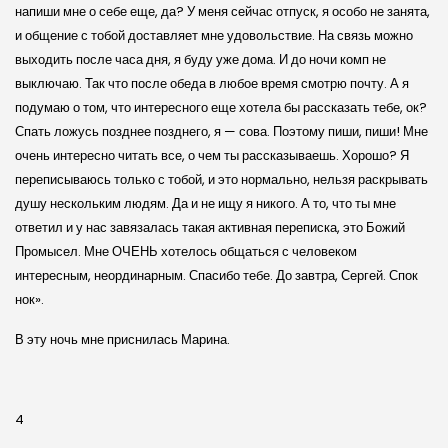
напиши мне о себе еще, да? У меня сейчас отпуск, я особо не занята,
и общение с тобой доставляет мне удовольствие. На связь можно
выходить после часа дня, я буду уже дома. И до ночи комп не
выключаю. Так что после обеда в любое время смотрю почту. А я
подумаю о том, что интересного еще хотела бы рассказать тебе, ок?
Спать ложусь позднее позднего, я — сова. Поэтому пиши, пиши! Мне
очень интересно читать все, о чем ты рассказываешь. Хорошо? Я
переписываюсь только с тобой, и это нормально, нельзя раскрывать
душу нескольким людям. Да и не ищу я никого. А то, что ты мне
ответил и у нас завязалась такая активная переписка, это Божий
Промысел. Мне ОЧЕНЬ хотелось общаться с человеком
интересным, неординарным. Спасибо тебе. До завтра, Сергей. Спок
нок».
В эту ночь мне приснилась Марина.
4