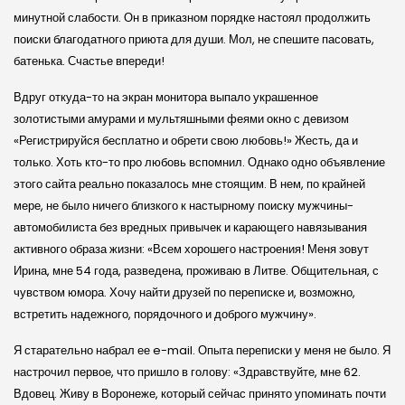
минутной слабости. Он в приказном порядке настоял продолжить
поиски благодатного приюта для души. Мол, не спешите пасовать,
батенька. Счастье впереди!
Вдруг откуда-то на экран монитора выпало украшенное
золотистыми амурами и мультяшными феями окно с девизом
«Регистрируйся бесплатно и обрети свою любовь!» Жесть, да и
только. Хоть кто-то про любовь вспомнил. Однако одно объявление
этого сайта реально показалось мне стоящим. В нем, по крайней
мере, не было ничего близкого к настырному поиску мужчины-
автомобилиста без вредных привычек и карающего навязывания
активного образа жизни: «Всем хорошего настроения! Меня зовут
Ирина, мне 54 года, разведена, проживаю в Литве. Общительная, с
чувством юмора. Хочу найти друзей по переписке и, возможно,
встретить надежного, порядочного и доброго мужчину».
Я старательно набрал ее e-mail. Опыта переписки у меня не было. Я
настрочил первое, что пришло в голову: «Здравствуйте, мне 62.
Вдовец. Живу в Воронеже, который сейчас принято упоминать почти