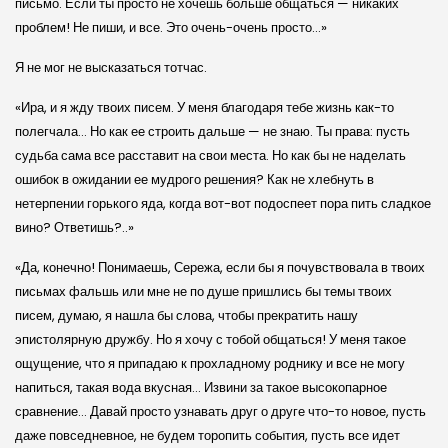
письмо. Если ты просто не хочешь больше общаться — никаких
проблем! Не пиши, и все. Это очень-очень просто…»
Я не мог не высказаться тотчас.
«Ира, и я жду твоих писем. У меня благодаря тебе жизнь как-то
полегчала… Но как ее строить дальше — не знаю. Ты права: пусть
судьба сама все расставит на свои места. Но как бы не наделать
ошибок в ожидании ее мудрого решения? Как не хлебнуть в
нетерпении горького яда, когда вот-вот подоспеет пора пить сладкое
вино? Ответишь?..»
«Да, конечно! Понимаешь, Сережа, если бы я почувствовала в твоих
письмах фальшь или мне не по душе пришлись бы темы твоих
писем, думаю, я нашла бы слова, чтобы прекратить нашу
эпистолярную дружбу. Но я хочу с тобой общаться! У меня такое
ощущение, что я припадаю к прохладному роднику и все не могу
напиться, такая вода вкусная… Извини за такое высокопарное
сравнение… Давай просто узнавать друг о друге что-то новое, пусть
даже повседневное, не будем торопить события, пусть все идет