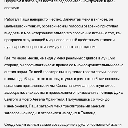
Пророком и потребует вести ее оздоровительной трусцой в даль
светлую.
Работал Паша напористо, честно. Запечатав меня в гипнозе, он
мальчишески тонким, эзотерическим голосом озаренно приступал
внедрять в мое истерзанное альтер эго прописные истины о том, как
прекрасен окружающий мир, наполненный щебетаньем птичек и
лучезарными перспективами духовного возрождения.
Где-то через месяц, не видя у меня реальных сдвигов в лучшую
сторону, он профилактически провел со мной сокрушительный сеанс
снятия порчи. По всей квартире пышно, тепло горели свечи, во все
стены под обои, а также в столы, стулья и рамы окон были вонзены
цыганские прокаленные иглы. Сеанс напоминал яростную смесь
экзорцизма, знахарства и православного призывания в помощь Духа
Святого и моего Ангела Хранителя. Намучавшись со мной до
изнеможения, Паша затарил меня трехлитровыми банками
заговоренной воды и отправился на отдых в Таиланд.
Следующим взялся за мое возвращение в русло нормальной жизни