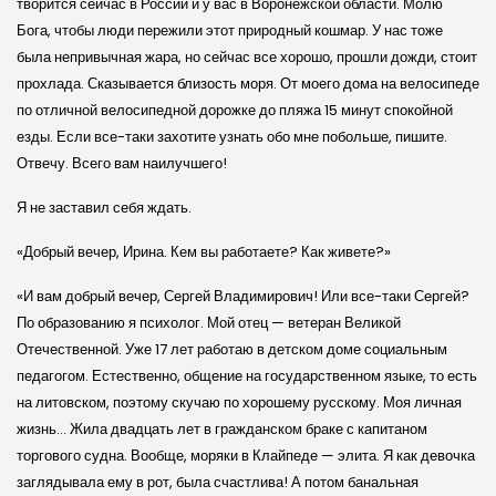
творится сейчас в России и у вас в Воронежской области. Молю
Бога, чтобы люди пережили этот природный кошмар. У нас тоже
была непривычная жара, но сейчас все хорошо, прошли дожди, стоит
прохлада. Сказывается близость моря. От моего дома на велосипеде
по отличной велосипедной дорожке до пляжа 15 минут спокойной
езды. Если все-таки захотите узнать обо мне побольше, пишите.
Отвечу. Всего вам наилучшего!
Я не заставил себя ждать.
«Добрый вечер, Ирина. Кем вы работаете? Как живете?»
«И вам добрый вечер, Сергей Владимирович! Или все-таки Сергей?
По образованию я психолог. Мой отец — ветеран Великой
Отечественной. Уже 17 лет работаю в детском доме социальным
педагогом. Естественно, общение на государственном языке, то есть
на литовском, поэтому скучаю по хорошему русскому. Моя личная
жизнь… Жила двадцать лет в гражданском браке с капитаном
торгового судна. Вообще, моряки в Клайпеде — элита. Я как девочка
заглядывала ему в рот, была счастлива! А потом банальная