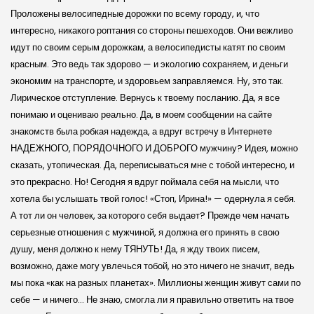
Проложены велосипедные дорожки по всему городу, и, что
интересно, никакого роптания со стороны пешеходов. Они вежливо
идут по своим серым дорожкам, а велосипедисты катят по своим
красным. Это ведь так здорово — и экологию сохраняем, и деньги
экономим на транспорте, и здоровьем заправляемся. Ну, это так.
Лирическое отступление. Вернусь к твоему посланию. Да, я все
понимаю и оцениваю реально. Да, в моем сообщении на сайте
знакомств была робкая надежда, а вдруг встречу в Интернете
НАДЕЖНОГО, ПОРЯДОЧНОГО И ДОБРОГО мужчину? Идея, можно
сказать, утопическая. Да, переписываться мне с тобой интересно, и
это прекрасно. Но! Сегодня я вдруг поймала себя на мысли, что
хотела бы услышать твой голос! «Стоп, Ирина!» — одернула я себя.
А тот ли он человек, за которого себя выдает? Прежде чем начать
серьезные отношения с мужчиной, я должна его принять в свою
душу, меня должно к нему ТЯНУТЬ! Да, я жду твоих писем,
возможно, даже могу увлечься тобой, но это ничего не значит, ведь
мы пока «как на разных планетах». Миллионы женщин живут сами по
себе — и ничего… Не знаю, смогла ли я правильно ответить на твое