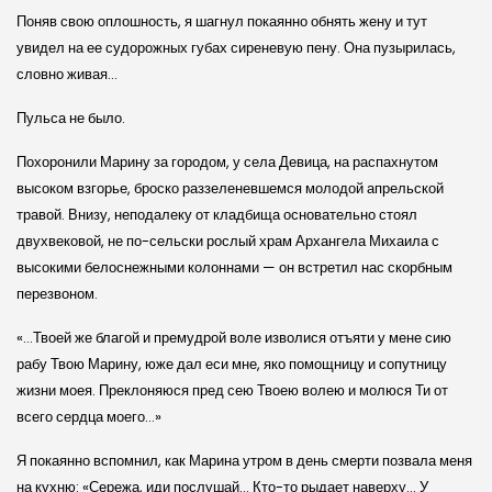
Поняв свою оплошность, я шагнул покаянно обнять жену и тут
увидел на ее судорожных губах сиреневую пену. Она пузырилась,
словно живая…
Пульса не было.
Похоронили Марину за городом, у села Девица, на распахнутом
высоком взгорье, броско раззеленевшемся молодой апрельской
травой. Внизу, неподалеку от кладбища основательно стоял
двухвековой, не по-сельски рослый храм Архангела Михаила с
высокими белоснежными колоннами — он встретил нас скорбным
перезвоном.
«…Твоей же благой и премудрой воле изволися отъяти у мене сию
рабу Твою Марину, юже дал еси мне, яко помощницу и сопутницу
жизни моея. Преклоняюся пред сею Твоею волею и молюся Ти от
всего сердца моего…»
Я покаянно вспомнил, как Марина утром в день смерти позвала меня
на кухню: «Сережа, иди послушай… Кто-то рыдает наверху… У