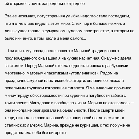
ей открылось нечто запредельно отрадное.
Эта ее неземная, потусторонняя улыбка надолго стала последним,
что я отчетливо видел в этом мире. С тех пор я больше не жил, а
лишь существовал в сумрачном нулевом пространстве, в котором не
было ни-че-го, в том числе и меня самого…
…Три дня тому назад после нашего с Мариной традиционного
послеобеденного сна зашел я на кухню насчет чая. Она уже сидела
за столом. Перед Мариной стояла недопитая чашка с разбухшими
мертвенно-матовыми пакетиками «утопленников». Рядом на
празднично ажурной пластиковой скатерти, оплавив ее, лежала
пепельным трупиком изгоревшая сигарета. Я машинально произнес
мини-тираду об осторожности при курении и пагубности табака с
точки зрения Минздрава и вообще по жизни. Марина не отозвалась —
она никогда не реагировала на банальности. После смерти моей
тещи, никогда не расстававшейся с папиросой после семи лет в
сталинских лагерях, Марина, прежде не курившая, с тех пор уже не
представляла себя без сигареты.