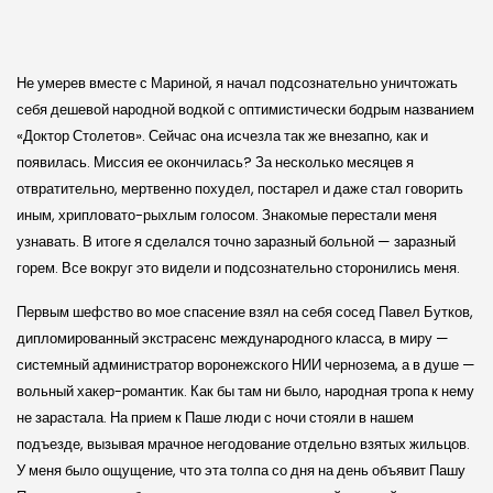
Не умерев вместе с Мариной, я начал подсознательно уничтожать
себя дешевой народной водкой с оптимистически бодрым названием
«Доктор Столетов». Сейчас она исчезла так же внезапно, как и
появилась. Миссия ее окончилась? За несколько месяцев я
отвратительно, мертвенно похудел, постарел и даже стал говорить
иным, хрипловато-рыхлым голосом. Знакомые перестали меня
узнавать. В итоге я сделался точно заразный больной — заразный
горем. Все вокруг это видели и подсознательно сторонились меня.
Первым шефство во мое спасение взял на себя сосед Павел Бутков,
дипломированный экстрасенс международного класса, в миру —
системный администратор воронежского НИИ чернозема, а в душе —
вольный хакер-романтик. Как бы там ни было, народная тропа к нему
не зарастала. На прием к Паше люди с ночи стояли в нашем
подъезде, вызывая мрачное негодование отдельно взятых жильцов.
У меня было ощущение, что эта толпа со дня на день объявит Пашу