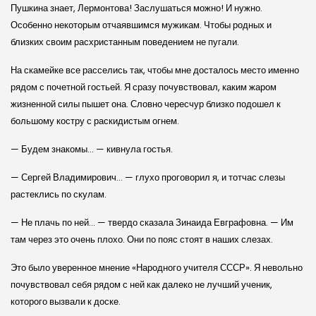
Пушкина знает, Лермонтова! Заслушаться можно! И нужно.
Особенно некоторым отчаявшимся мужикам. Чтобы родных и
близких своим расхристанным поведением не пугали.
На скамейке все расселись так, чтобы мне досталось место именно
рядом с почетной гостьей. Я сразу почувствовал, каким жаром
жизненной силы пышет она. Словно чересчур близко подошел к
большому костру с раскидистым огнем.
— Будем знакомы… — кивнула гостья.
— Сергей Владимирович… — глухо проговорил я, и тотчас слезы
растеклись по скулам.
— Не плачь по ней… — твердо сказала Зинаида Евграфовна. — Им
там через это очень плохо. Они по пояс стоят в наших слезах.
Это было уверенное мнение «Народного учителя СССР». Я невольно
почувствовал себя рядом с ней как далеко не лучший ученик,
которого вызвали к доске.