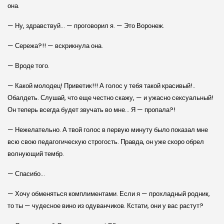
она.
— Ну, здравствуй… — проговорил я. — Это Воронеж.
— Сережа?!! — вскрикнула она.
— Вроде того.
— Какой молодец! Приветик!!! А голос у тебя такой красивый!..
Обалдеть. Слушай, что еще честно скажу, — и ужасно сексуальный!
Он теперь всегда будет звучать во мне… Я — пропала?!
— Нежелательно. А твой голос в первую минуту было показал мне
всю свою педагогическую строгость. Правда, он уже скоро обрел
волнующий тембр.
— Спасибо…
— Хочу обменяться комплиментами. Если я — прохладный родник,
то ты — чудесное вино из одуванчиков. Кстати, они у вас растут?