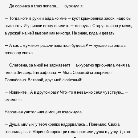
— Да соринка в глаз попала… — буркнул я.
— Тогда ноги в руки и айда ко мне — куст крыжовника засох, надо бы
выкопать. И у вишни ветку спилить — лопнула. Старушка она у меня,
а урожай на ней вызрел как никогда. Не знаю, куда и девать.
— А как с мужиком рассчитываться будешь? — лукаво встряла в
разговор сваха.
— Олеговна, за мной не заржавеет! — аккуратно приобняла меня за
плечи Зинаида Евграфовна. — Мы с Сережей сговоримся.
Полюбовно. Вставай, друг мой любезный!
— Извините… А в другой раз? Что-то я неважно себя чувствую… —
смялся я.
Народная учительница мощно вздохнула:
— Душа, милый, у тебя крепко надорвалась… Понимаю. Сваха
говорила, вы с Мариной сорок три года прожили душа в душу. Да вот