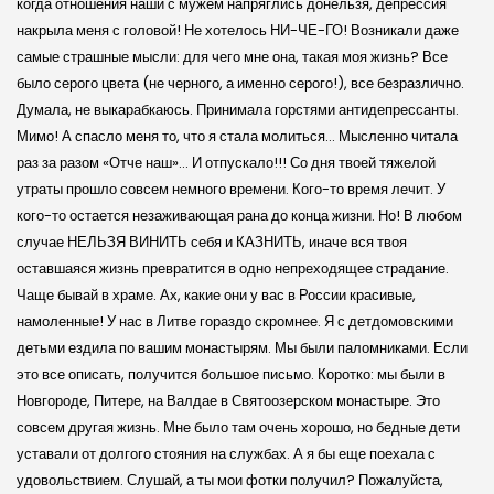
когда отношения наши с мужем напряглись донельзя, депрессия
накрыла меня с головой! Не хотелось НИ-ЧЕ-ГО! Возникали даже
самые страшные мысли: для чего мне она, такая моя жизнь? Все
было серого цвета (не черного, а именно серого!), все безразлично.
Думала, не выкарабкаюсь. Принимала горстями антидепрессанты.
Мимо! А спасло меня то, что я стала молиться… Мысленно читала
раз за разом «Отче наш»… И отпускало!!! Со дня твоей тяжелой
утраты прошло совсем немного времени. Кого-то время лечит. У
кого-то остается незаживающая рана до конца жизни. Но! В любом
случае НЕЛЬЗЯ ВИНИТЬ себя и КАЗНИТЬ, иначе вся твоя
оставшаяся жизнь превратится в одно непреходящее страдание.
Чаще бывай в храме. Ах, какие они у вас в России красивые,
намоленные! У нас в Литве гораздо скромнее. Я с детдомовскими
детьми ездила по вашим монастырям. Мы были паломниками. Если
это все описать, получится большое письмо. Коротко: мы были в
Новгороде, Питере, на Валдае в Святоозерском монастыре. Это
совсем другая жизнь. Мне было там очень хорошо, но бедные дети
уставали от долгого стояния на службах. А я бы еще поехала с
удовольствием. Слушай, а ты мои фотки получил? Пожалуйста,