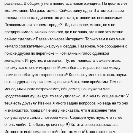
развязка… В общем, у него появилась новая женщина. На десять лет
моложе меня. Мы расстались. Сейчас живу одна. В этом есть свои
плюсы, но иногда одиночество достает, становится невыносимым.
Познакомиться в своем городе?.. Да, наверное, можно, но я не
предпринимала никаких попыток, да и не знаю, где и как это можно
сейчас сделать? Разве что через Интернет? Только там и без меня
немало соискательниц на руку и сердце. Наверное, мое сообщение о
поиске друзей по переписке — «отчаянный голос одинокой
женщины». И грустно, и смешно… Ну, вот написала, сама не знаю,
почему так много и искренне. Может быть, это расстояние между
нами способствует откровенности? Конечно, у меня есть сын, внуки,
есть подруги, но у них семьи, свои заботы, свои проблемы. Тем не
менее, мы иногда встречаемся, общаемся, но неужели моя
«родственная душа» где-то заблудилась?.. А с кем ты общаешься? У
тебя есть друзья? Извини, я много задаю вопросов, но ведь на то оно
и знакомство, правда? Не могу не сказать, что я искренне тебе
сочувствую в связи с потерей жены. Сердцем чувствую, что ты ее
очень любил (любишь до сих пор!!!) Кстати, вчера разыскала в
Интернете информацию о тебе (ее так много!), про твою книгу