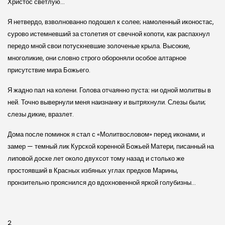
Христос светлую…
Я нетвердо, взволнованно подошел к солее; намоленный иконостас,
сурово истемневший за столетия от свечной копоти, как распахнул
передо мной свои потускневшие золоченые крыла. Высокие,
многоликие, они словно строго обороняли особое алтарное
присутствие мира Божьего.
Я жадно пал на колени. Голова отчаянно пуста: ни одной молитвы в
ней. Точно вывернули меня наизнанку и вытряхнули. Слезы были;
слезы дикие, вразлет.
Дома после поминок я стал с «Молитвословом» перед иконами, и
замер — темный лик Курской коренной Божьей Матери, писанный на
липовой доске лет около двухсот тому назад и столько же
простоявший в Красных избяных углах предков Марины,
пронзительно прояснился до вдохновенной яркой голубизны…
2