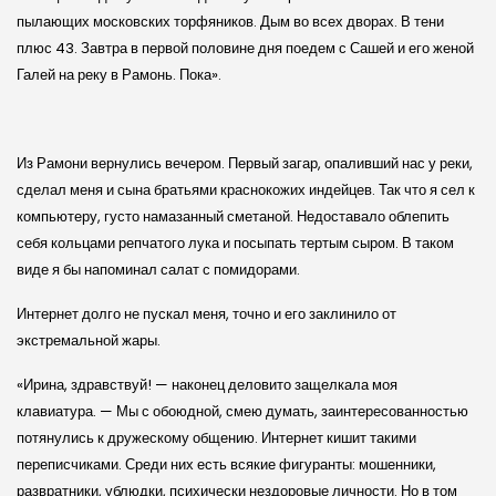
пылающих москов­ских торфяников. Дым во всех дворах. В тени
плюс 43. Завтра в первой половине дня поедем с Сашей и его женой
Галей на реку в Рамонь. Пока».
Из Рамони вернулись вечером. Первый загар, опаливший нас у реки,
сделал меня и сына братьями краснокожих индейцев. Так что я сел к
компьютеру, густо намазанный сметаной. Недоставало облепить
себя кольцами репчатого лука и посыпать тертым сыром. В таком
виде я бы напоминал салат с помидорами.
Интернет долго не пускал меня, точно и его заклинило от
экстремальной жары.
«Ирина, здравствуй! — наконец деловито защелкала моя
клавиатура. — Мы с обоюдной, смею думать, заинтересованностью
потянулись к дружескому общению. Интернет кишит такими
переписчиками. Среди них есть всякие фигуранты: мошенники,
развратники, ублюдки, психически нездоровые личности. Но в том