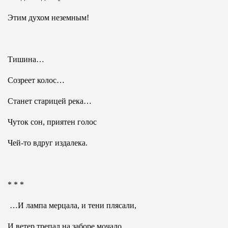
Этим духом неземным!
Тишина…
Созреет колос…
Станет старицей река…
Чуток сон, приятен голос
Чей-то вдруг издалека.
* * *
…И лампа мерцала, и тени плясали,
И ветер трепал на заборе мочало,