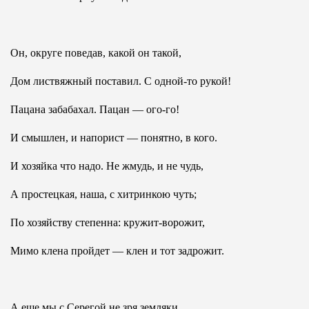
Он, округе поведав, какой он такой,
Дом листвяжный поставил. С одной-то рукой!
Пацана забабахал. Пацан — ого-го!
И смышлен, и напорист — понятно, в кого.
И хозяйка что надо. Не жмудь, и не чудь,
А простецкая, наша, с хитринкою чуть;
По хозяйству степенна: кружит-ворожит,
Мимо клена пройдет — клен и тот задрожит.
А еще мы с Серегой не зря земляки,