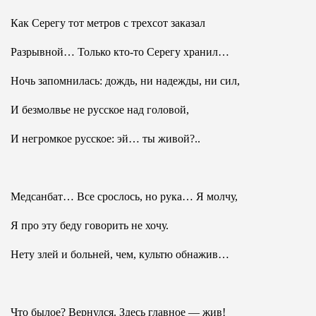
Как Серегу тот метров с трехсот заказал
Разрывной… Только кто-то Серегу хранил…
Ночь запомнилась: дождь, ни надежды, ни сил,
И безмолвье не русское над головой,
И негромкое русское: эй… ты живой?..
Медсанбат… Все срослось, но рука… Я молчу,
Я про эту беду говорить не хочу.
Нету злей и больней, чем, культю обнажив…
Что былое? Вернулся. Здесь главное — жив!