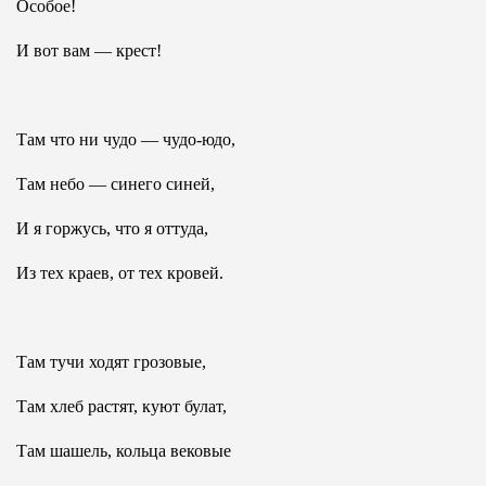
Особое!
И вот вам — крест!
Там что ни чудо — чудо-юдо,
Там небо — синего синей,
И я горжусь, что я оттуда,
Из тех краев, от тех кровей.
Там тучи ходят грозовые,
Там хлеб растят, куют булат,
Там шашель, кольца вековые