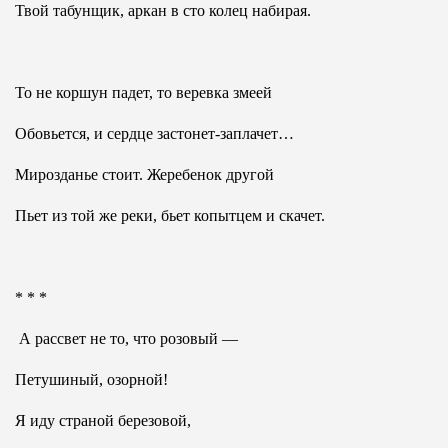
Твой табунщик, аркан в сто колец набирая.
То не коршун падет, то веревка змеей
Обовьется, и сердце застонет-заплачет…
Мирозданье стоит. Жеребенок другой
Пьет из той же реки, бьет копытцем и скачет.
* * *
А рассвет не то, что розовый —
Петушиный, озорной!
Я иду страной березовой,