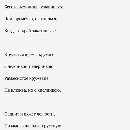
Бесславьем лишь ославишься.
Чем, времечко, окотишься,
Когда за край закатишься?
Круж
и
тся время, кр
у
жится
Снежинкой-пелеринкою.
Развесистое кружевце —
Не клюква, но с кислинкою.
Саднит и вяжет челюсти,
На мысль наводит грустную.