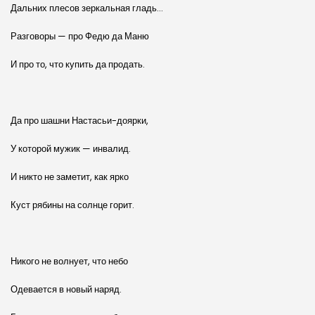
Дальних плесов зеркальная гладь…
Разговоры — про Федю да Маню
И про то, что купить да продать.
Да про шашни Настасьи-доярки,
У которой мужик — инвалид.
И никто не заметит, как ярко
Куст рябины на солнце горит.
Никого не волнует, что небо
Одевается в новый наряд.