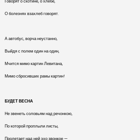
Говорят о скотине, о хлебе,
О болезнях взахлеб говорят.
А автобус, ворча неустанно,
Выйдя с полем один на один,
Мчится мимо картин Левитана,
Мимо сбросивших рамы картин!
БУДЕТ ВЕСНА
Не звенеть соловьям над речонкою,
По которой проплыли листы,
Пролетает над ней эхо звонкое —