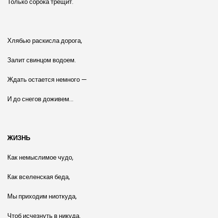
Только сорока трещит.
Хлябью раскисла дорога,
Залит свинцом водоем.
Ждать остается немного —
И до снегов доживем…
ЖИЗНЬ
Как немыслимое чудо,
Как вселенская беда,
Мы приходим ниоткуда,
Чтоб исчезнуть в никуда.