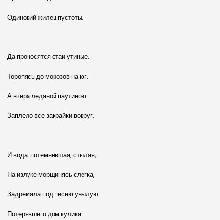
Одинокий жилец пустоты.
Да проносятся стаи утиные,
Торопясь до морозов на юг,
А вчера ледяной паутиною
Заплело все закрайки вокруг.
И вода, потемневшая, стылая,
На излуке морщинясь слегка,
Задремала под песню унылую
Потерявшего дом кулика.