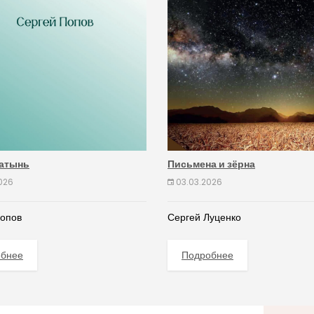
атынь
Письмена и зёрна
026
03.03.2026
Попов
Сергей Луценко
обнее
Подробнее