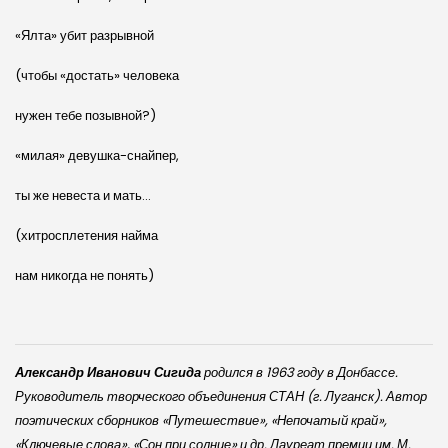
«Ялта» убит разрывной
(чтобы «достать» человека
нужен тебе позывной?)
«милая» девушка-снайпер,
ты же невеста и мать…
(хитросплетения найма
нам никогда не понять)
Александр Иванович Сигида
родился в 1963 году в Донбассе.
Руководитель творческого объединения СТАН (г. Луганск). Автор
поэтических сборников «Путешествие», «Непочатый край»,
«Ключевые слова», «Сон при солнце» и др. Лауреат премии им. М.