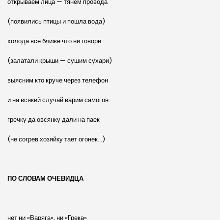
открываем лица — тянем провода
(появились птицы и пошла вода)
холода все ближе что ни говори…
(залатали крыши — сушим сухари)
выясним кто круче через телефон
и на всякий случай варим самогон
гречку да овсянку дали на паек
(не согрев хозяйку тает огонек…)
ПО СЛОВАМ ОЧЕВИДЦА
нет ни «Варяга», ни «Грека»