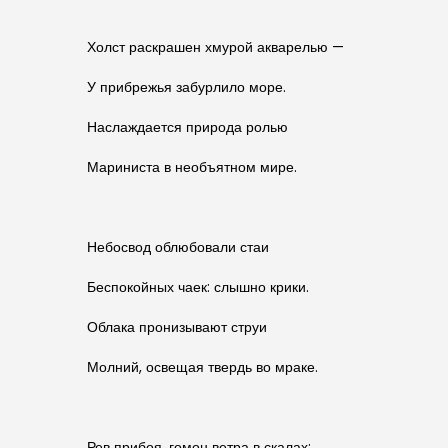
Холст раскрашен хмурой акварелью —
У прибрежья забурлило море.
Наслаждается природа ролью
Мариниста в необъятном мире.
Небосвод облюбовали стаи
Беспокойных чаек: слышно крики.
Облака пронизывают струи
Молний, освещая твердь во мраке.
Рев прибоя, гомон ветра в скалах: