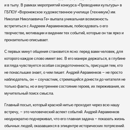
и в тылу. В рамках мероприятий конкурса «Проводники культуры» в
ГБПОУ «Воронежское художественное училище (техникум) им.
Николая Николаевича Ге» выпала уникальная возможность
встретиться с Андреем Авраменковым, побеседовать о его
творчестве, мотивации и видении тех событий, которые он так ярко и
пронзительно описывает.
С первых минут общения становится ясно: перед вами человек, для
которого каждое слово имеет вес. В его манере держаться, в глубине
взгляда чувствуется особая сосредоточенность, присущая тем, кто
не понаслышке знает, о чем пишет. Андрей Авраменков – не просто
наблюдатель, он – соучастник, стремящийся донести до читателя не
только факты, но и внутреннее состояние героев, их переживания, их
мучительный поиск смысла.
Главный посыл, который красной нитью проходил через всю нашу
встречу, – это человеческий аспект событий. Андрей Авраменков
неоднократно подчеркивал, что его главная задача – показать жизнь
обычных людей, оказавшихся в эпицентре исторических потрясений.