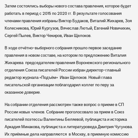
Затем состоялись выборы нового состава правления, которое будет
работать в период с 2015 по 2020 гг. В результате голосования
членами правления избраны Виктор Будаков, Виталий Жихарев, Зоя
Колесникова, Юрий Кургузов, Вячеслав Лютый, Евгений Новичихин,
Сергей Пылев, Виктор Чекиров, Иван Щелоков.
В ходе отчётно-выборного собрания прошло первое заседание
правления в новом составе, на котором по предложению Виталия
Жихарева председателем правления Воронежского регионального
отделения Союза писателей России избран директор-главный
редактор журнала «Подъём» Иван Щелоков. Новый глава
писательской организации поблагодарил коллег по перу за
оказанное доверие.
На собрании отделения рассмотрен также вопрос о приеме в СП
России новых членов. Собрание проголосовало за прием в Союз
писателей поэтессы Валентины Беляевой, публициста и историка
Аркадия Минакова, публициста и литературоведа Дмитрия Чугунова.
Их приёмные дела направляются в Москву, в приемную комиссию