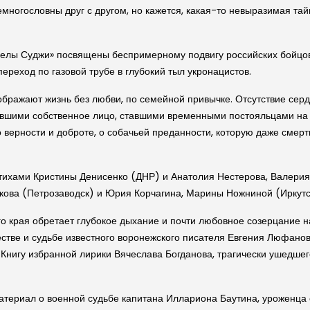
многословны друг с другом, но кажется, какая-то невыразимая та
гелы Суджи» посвящены беспримерному подвигу российских бойцов
реход по газовой трубе в глубокий тыл укронацистов.
ображают жизнь без любви, по семейной привычке. Отсутствие сер
явшими собственное лицо, ставшими временными постояльцами на 
о верности и доброте, о собачьей преданности, которую даже смерт
стихами Кристины Денисенко (ДНР) и Анатолия Нестерова, Валери
ова (Петрозаводск) и Юрия Корчагина, Марины Ножниной (Иркутск
о края обретает глубокое дыхание и почти любовное созерцание 
честве и судьбе известного воронежского писателя Евгения Люфано
Книгу избранной лирики Вячеслава Богданова, трагически ушедшего
атериал о военной судьбе капитана Иллариона Баутина, уроженца