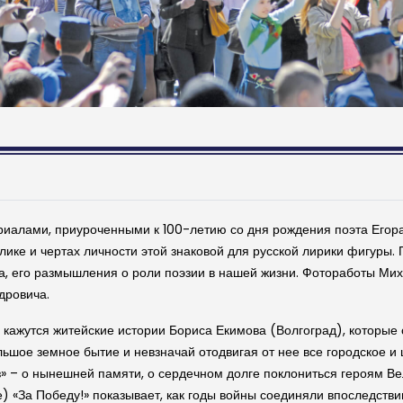
иалами, приуроченными к 100-летию со дня рождения поэта Егора
лике и чертах личности этой знаковой для русской лирики фигуры.
а, его размышления о роли поэзии в нашей жизни. Фотоработы Ми
дровича.
кажутся житейские истории Бориса Екимова (Волгоград), которые
льшое земное бытие и невзначай отодвигая от нее все городское и
 – о нынешней памяти, о сердечном долге поклониться героям В
 «За Победу!» показывает, как годы войны соединяли впоследстви