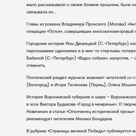
мало рассказывали о своем боевом прошлом, были не
связывала их…
Главы из романа Владимира Пронского (Москва) «Ан
операции «Поток», совершивших многокилометровый пе
Городские истории Яны Дворецкой (С.-Петербург) из
персонажами одинокими и в чем-то стертыми, потер
Бабиной (С.-Петербург) «Вздох собаки», напротив, – 
отменить.
Поэтический раздел журнала знакомит читателей со 
(Белгород) и Игоря Тюленева (Пермь), Олега Мошник
История Воронежской губернии и шире – Воронежског
в эссе Виктора Будакова «Город в межречье». О твор
Новичихин в статье «Ополченец исторической прозы». 
рекомендует читателям Михаил Бондарев.
В рубрике «Страницы великой Победы» публикуется м