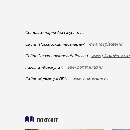
Сетевые партнёры журнала:
Сайт «Российский писатель»:
www
.
rospisatel
.
ru
Сайт Союза писателей России:
www
.pisateli-rossii.
Газета «Коммуна»:
www
.
communa
.
ru
Сайт «Культура ВРН»:
www
.
culturavrn
.
ru
ПОХОЖЕЕ