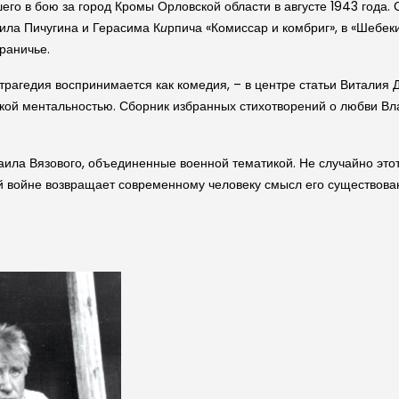
его в бою за город Кромы Орловской области в августе 1943 года.
ила Пичугина и Герасима К
и
рпича «Комиссар и комбриг», в «Шебек
раничье.
рагедия воспринимается как комедия, – в центре статьи Виталия Д
сской ментальностью. Сборник избранных стихотворений о любви 
а Вязового, объединенные военной тематикой. Не случайно этот 
й войне возвращает современному человеку смысл его существова