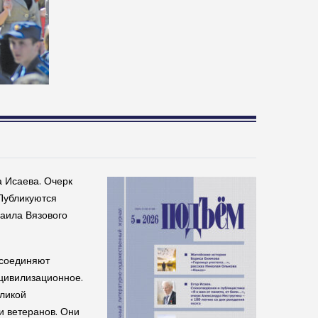
 Исаева. Очерк
 Публикуются
хаила Вязового
 соединяют
 цивилизационное.
еликой
и ветеранов. Они