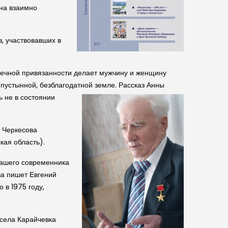
йна взаимно
, участвовавших в
дечной привязанности делает мужчину и женщину
пустынной, безблагодатной земле.
Рассказ Анны
ь не в состоянии
я Черкесова
ая область).
нашего современника
ва пишет Евгений
 в 1975 году,
 села Карайчевка