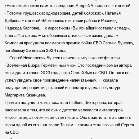
«Нижнемамонская память народная», Андрей Анпилогов – с книгой
«Потомки грушовских однодворцев, детей боярских», Наталья
Диброва – с книгой «Мамоновка в истории района и России»,
Надежда Карповец – с акростихом «Вы ярчайший оставили след!»,
Елена Фаттахова – со сборником стихов «Нам жизнь дана…».
Комиссия присудила посмертно премию бойцу СВО Сергею Бунееву,
погибшему 25 января 2024 года.
— Сергей Николаевич Бунеев написал книгу в жанре фэнтези
«Вселенная Виэра: Герметичный мир». Это последний роман автора,
его издали в конце 2023 года, пока Сергей был на СВО. Он так и не
успел увидеть своё произведение напечатанным, — сказала
ведущая мероприятия, старший инспектор отдела по культуре
Маргарита Казанцева.
Премию получила мама писателя Любовь Викторовна, которая
рассказала о том, что её сын с детства увлекался литературой,
много читал, а потом и сам стал писать. Она отметила, что главного
героя одной из его книг звали Тангам – таким и стал позывной Сергея
на СВО.