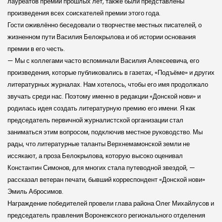
лауреатов премии прошлых лет, также были представлены
произведения всех соискателей премии этого года.
Гости оживлённо беседовали о творчестве местных писателей, о
жизненном пути Василия Белокрылова и об истории основания
премии в его честь.
— Мы с коллегами часто вспоминали Василия Алексеевича, его
произведения, которые публиковались в газетах, «Подъёме» и других
литературных журналах. Нам хотелось, чтобы его имя продолжало
звучать среди нас. Поэтому именно в редакции «Донской нови» и
родилась идея создать литературную премию его имени. Я как
председатель первичной журналистской организации стал
заниматься этим вопросом, подключив местное руководство. Мы
рады, что литературные таланты Верхнемамонской земли не
иссякают, а проза Белокрылова, которую высоко оценивал
Константин Симонов, для многих стала путеводной звездой, —
рассказал ветеран печати, бывший корреспондент «Донской нови»
Эмиль Абросимов.
Награждение победителей провели глава района Олег Михайлусов и
председатель правления Воронежского регионального отделения