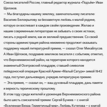
Союза писателей России, главный редактор журнала «Подъём» Иван
Щелоков.
— Мы благодарны нашему земляку, замечательному писателю
Василию Белокрылову за беззаветную любовь к малой родине,
которую он воспевает в каждом своём произведении. Желаю и
нашим современным литераторам не забывать о своих истоках,
писать о родной земле, как их великий предшественник. Со своей
стороны администрация района неизменно продолжит оказывать
поддержку нашей литературной премии, — сказал Олег Михайлусов.
А Иван Щёлоков, поздравив земляков писателя с событием, отметил,
что Верхнемамонский район, на территории которого находится
знаменитый Осетровский плацдарм, ставший символом
победоносной операции Красной Армии «Малый Сатурн» зимой 1942
года, поступил дальновидно, учредив литературную премию.
— Эта премия, — сказал он, — ваш духовный плацдарм, дань памяти
и верность героическому прошлому.
В этом году среди жителей и уроженцев Верхнемамонского района
было шесть соискателей премии: Сергей Бунеев – с книгой
«Вселенная Виэра: Герметичный мир», Любовь Кутепова – с книгой