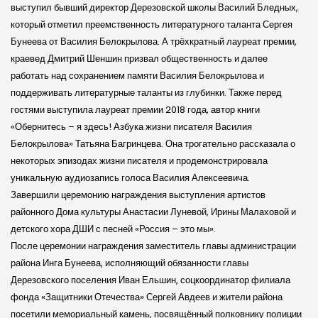
выступил бывший директор Дерезовской школы Василий Бледных,
который отметил преемственность литературного таланта Сергея
Бунеева от Василия Белокрылова. А трёхкратный лауреат премии,
краевед Дмитрий Шеншин призвал общественность и далее
работать над сохранением памяти Василия Белокрылова и
поддерживать литературные таланты из глубинки. Также перед
гостями выступила лауреат премии 2018 года, автор книги
«Обернитесь – я здесь! Азбука жизни писателя Василия
Белокрылова» Татьяна Багринцева. Она трогательно рассказала о
некоторых эпизодах жизни писателя и продемонстрировала
уникальную аудиозапись голоса Василия Алексеевича.
Завершили церемонию награждения выступления артистов
районного Дома культуры Анастасии Луневой, Ирины Малаховой и
детского хора ДШИ с песней «Россия – это мы».
После церемонии награждения заместитель главы администрации
района Инга Бунеева, исполняющий обязанности главы
Дерезовского поселения Иван Ельшин, соцкоординатор филиала
фонда «Защитники Отечества» Сергей Авдеев и жители района
посетили мемориальный камень, посвящённый полковнику полиции