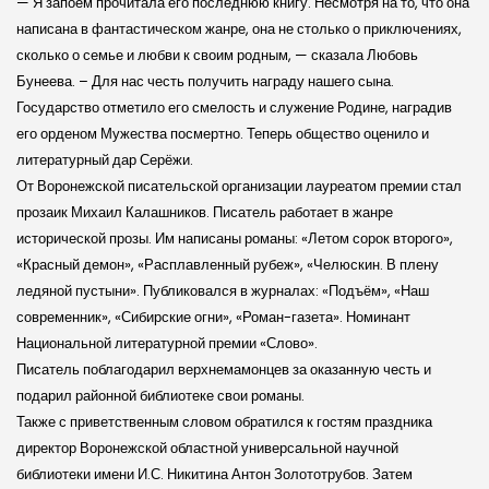
— Я запоем прочитала его последнюю книгу. Несмотря на то, что она
написана в фантастическом жанре, она не столько о приключениях,
сколько о семье и любви к своим родным, — сказала Любовь
Бунеева. – Для нас честь получить награду нашего сына.
Государство отметило его смелость и служение Родине, наградив
его орденом Мужества посмертно. Теперь общество оценило и
литературный дар Серёжи.
От Воронежской писательской организации лауреатом премии стал
прозаик Михаил Калашников. Писатель работает в жанре
исторической прозы. Им написаны романы: «Летом сорок второго»,
«Красный демон», «Расплавленный рубеж», «Челюскин. В плену
ледяной пустыни». Публиковался в журналах: «Подъём», «Наш
современник», «Сибирские огни», «Роман-газета». Номинант
Национальной литературной премии «Слово».
Писатель поблагодарил верхнемамонцев за оказанную честь и
подарил районной библиотеке свои романы.
Также с приветственным словом обратился к гостям праздника
директор Воронежской областной универсальной научной
библиотеки имени И.С. Никитина Антон Золототрубов. Затем