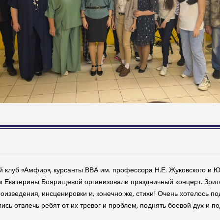
й клуб «Амфир», курсанты ВВА им. профессора Н.Е. Жуковского и
катерины Боярищевой организовали праздничный концерт. Зрит
изведения, инсценировки и, конечно же, стихи! Очень хотелось по
лись отвлечь ребят от их тревог и проблем, поднять боевой дух и 