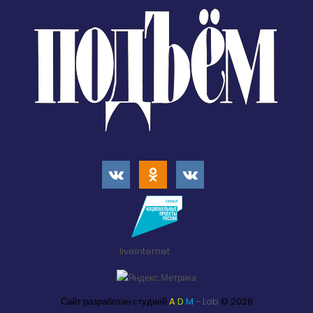
liveinternet
Сайт разработан студией
A
D
M
- Lab
© 2026