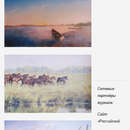
Сетевые
партнёры
журнала:
Сайт
«Российский