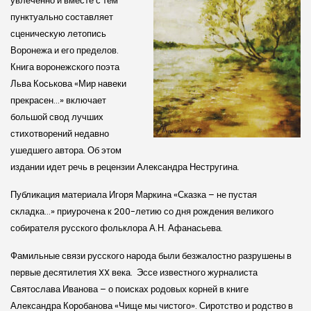
увлеченно и вместе с тем
пунктуально составляет
сценическую летопись
Воронежа и его пределов.
Книга воронежского поэта
Льва Коськова «Мир навеки
прекрасен…» включает
большой свод лучших
стихотворений недавно
ушедшего автора. Об этом
издании идет речь в рецензии Александра Нестругина.
Публикация материала Игоря Маркина «Сказка – не пустая
складка…» приурочена к 200-летию со дня рождения великого
собирателя русского фольклора А.Н. Афанасьева.
Фамильные связи русского народа были безжалостно разрушены в
первые десятилетия XX века. Эссе известного журналиста
Святослава Иванова – о поисках родовых корней в книге
Александра Коробанова «Чище мы чистого». Сиротство и родство в