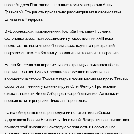
прозе Андрея Платонова – главные темы монографии Анны
Грязновой. Эту работу пристально рассматривает в своей статье
Елизавета Федорова.
В «Воронежских приключениях Готлиба Гмелина» Руслана
Солопенко известный российский путешественник XVIII века
предстает во всем многообразии своих научных пристрастий,
погружаясь также в ботанику, зоологию, историю и этнографию.
Елена Колесникова перелистывает страницы альманаха «День
поэзии – XXI век (2026), обращая особенное внимание на
воронежские строки. Тонкая материя любви насыщает прозу Татьяны
Соколовой – ее книгу комментирует Олег Фенчук. Гротескные
смыслы повести Игоря Изборцева «Серебряный меч Алтынска»
проясняются в рецензии Николая Переяслова.
На вклейке размещены репродукции полотен члена Союза
художников России Елизаветы Пинахиной. Декоративная стилистика
придает этой живописи некоторую условность и несомненное