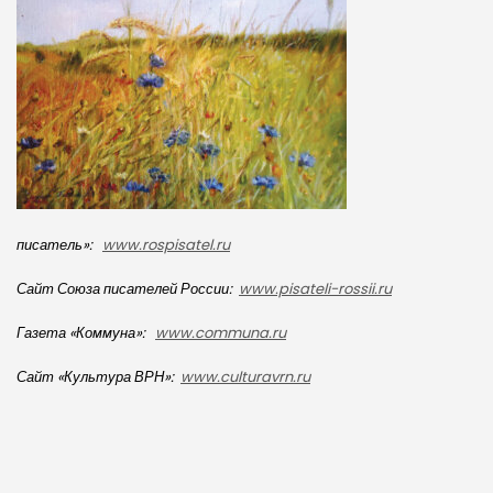
писатель»:
www
.
rospisatel
.
ru
Сайт Союза писателей России:
www
.pisateli-rossii.ru
Газета «Коммуна»:
www
.
communa
.
ru
Сайт «Культура ВРН»:
www
.
culturavrn
.
ru