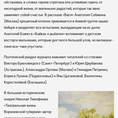
обстановки, в словах героев спрятана еле уловимая горечь от
нескладной жизни, от маленьких радостей, которые так явно
заменяют собой счастье. В рассказе «Вася» Анатолия Собакина
(Москва) крошечный котенок приживается в боевой группе наших
бойцов и разделяет все испытания, выпадающие на их долю.
Анатолий Божко в «Байках о рыбалке» вспоминает о детском
восторге мальчишек, которым достался большой улов, но великана-
линя все-таки упустили…
Поэтический раздел журнала знакомит читателей со стихами
Виктора Брюховецкого (Санкт-Петербург) и Юрия Щербакова
(Астрахань), Александра Орлова (Москва) и Геннадия Петренко,
Бориса Лукина (Подмосковье) и Яны Цыганковой, Валентины
Коростелёвой (Балашиха).
В большом историческом
очерке Николая Тимофеева
«Театральная жизнь
Воронежской губернии» автор