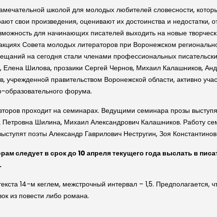
замечательной школой для молодых любителей словесности, котор
ют свои произведения, оценивают их достоинства и недостатки, о
озможность для начинающих писателей выходить на новые творчески
 акциях Совета молодых литераторов при Воронежском региональн
овещаний на сегодня стали членами профессиональных писательски
, Елена Шилова, прозаики Сергей Чернов, Михаил Калашников, Анд
, учрежденной правительством Воронежской области, активно учас
но-образовательного форума.
торов проходит на семинарах. Ведущими семинара прозы выступ
а Петровна Шилина, Михаил Александрович Калашников. Работу се
выступят поэты Александр Гаврилович Нестругин, Зоя Константино
рам следует в срок до 10 апреля текущего года выслать в пи
.
кста 14-м кеглем, межстрочный интервал – 1,5. Предполагается, ч
ок из повести либо романа.