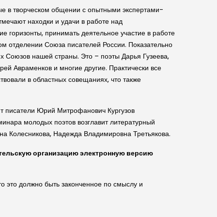
ые в творческом общении с опытными экспертами-
тмечают находки и удачи в работе над
е горизонты, принимать деятельное участие в работе
ом отделении Союза писателей России. Показательно
х Союзов нашей страны. Это – поэты Дарья Гузеева,
рей Авраменков и многие другие. Практически все
твовали в областных совещаниях, что также
ят писатели Юрий Митрофанович Кургузов
минара молодых поэтов возглавит литературный
вна Колесникова, Надежда Владимировна Третьякова.
сательскую организацию электронную версию
то это должно быть законченное по смыслу и