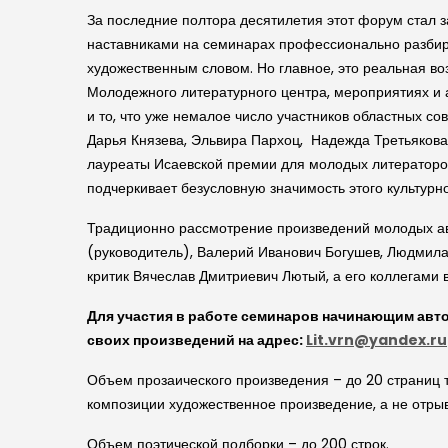
За последние полтора десятилетия этот форум стал 
наставниками на семинарах профессионально разбира
художественным словом. Но главное, это реальная в
Молодежного литературного центра, мероприятиях и
и то, что уже немалое число участников областных с
Дарья Князева, Эльвира Пархоц, Надежда Третьякова
лауреаты Исаевской премии для молодых литераторов
подчеркивает безусловную значимость этого культур
Традиционно рассмотрение произведений молодых ав
(руководитель), Валерий Иванович Богушев, Людмил
критик Вячеслав Дмитриевич Лютый, а его коллегами 
Для участия в работе семинаров начинающим авто
своих произведений на адрес:
Lit.vrn@yandex.ru
Объем прозаического произведения – до 20 страниц те
композиции художественное произведение, а не отрыв
Объем поэтической подборки – до 200 строк.