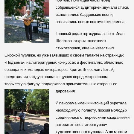
поэтов.
Почти два часа перед
собравшейся аудиторией звучали стихи,
исполнялись бардовские песни,
назывались новые поэтические имена.
Главный редактор журнала, поэт Иван
Щелоков открыл «шествие»
стихотворцев, еще не известных
широкой публике, но уже заявивших о своем таланте на страницах
«Подъёма», на литературных конкурсах и фестивалях, областных
совещаниях молодых литераторов. Критик Вячеслав Лютый,
представляя каждую появляющуюся перед микрофоном
творческую фигуру, подчеркивал примечательные стороны ее
дарования.
И панорама имен и интонаций обретала
необходимую полноту, поэзия молодых
соединялась с творческими ожиданиями
авторитетного литературно-
художественного журнала. А во многом