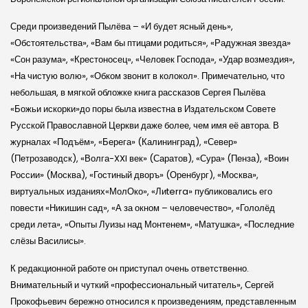
Среди произведений Пылёва – «И будет ясный день»,
«Обстоятельства», «Вам бы птицами родиться», «Радужная звезда»
«Сон разума», «Крестоносец», «Человек Господа», «Удар возмездия»,
«На чистую волю», «Обком звонит в колокол». Примечательно, что
небольшая, в мягкой обложке книга рассказов Сергея Пылёва
«Божьи искорки»до поры была известна в Издательском Совете
Русской Православной Церкви даже более, чем имя её автора. В
журналах «Подъём», «Берега» (Калининград), «Север»
(Петрозаводск), «Волга-XXI век» (Саратов), «Сура» (Пенза), «Воин
России» (Москва), «Гостиный дворъ» (Оренбург), «Москва»,
виртуальных изданиях«МолОко», «Лиterra» публиковались его
повести «Никишин сад», «А за окном – человечество», «Гололёд
среди лета», «Опыты Луизы над Монтенем», «Матушка», «Последние
слёзы Василисы».
К редакционной работе он приступал очень ответственно.
Внимательный и чуткий «профессиональный читатель», Сергей
Прокофьевич бережно относился к произведениям, представленным