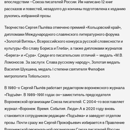
впоследствии –Союза писателей России. Им написано 12 книг
рассказов и повестей, незадолго до кончины подготовлена к изданию
рукопись избранной прозы.
Творчество Сергея Пылёва отмечено премией «Кольцовский край»,
дипломами Международного славянского литературного форума
«Золотой Витязь», Всероссийского конкурса русской словесности и
культуры «Во славу Бориса и Глеба», а также дипломами журналов
«Берега» и «Сура». Среди его писательских отличий – медаль «М.В.
Ломоносов. За заслуги. Слава русскому народу», Золотая медаль
Василия Шукшина, медаль I степени святителя Филофея
митрополита Тобольского.
В 1980-х Сергей Пылёв работает редактором воронежского журнала
«Подъём». В 1989-1991 годах он–заместитель председателя
Воронежской организации Союза писателей. С 2004-го возглавляет
журнал «Воронеж: Время. События. Люди».А в 2020 году вновь
становится сотрудником редакции «Подъёма» и заведует отделом
прозы. Почти сразу же Сергей Прокофьевич избирается в Правление
Воронежской региональной организации Союза писателей России.